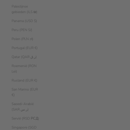
Palestijnse
gebieden (ILS ₪)
Panama (USD $)
Peru (PEN S/)
Polen (PLN zł)
Portugal (EUR €)
Qatar (QAR ر.ق)
Roemenië (RON
Lei)
Rusland (EUR €)
San Marino (EUR
€)
Saoedi-Arabië
(SAR ر.س)
Servië (RSD РСД)
Singapore (SGD