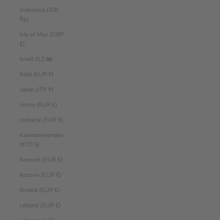
Indonesië (IDR
Rp)
Isle of Man (GBP
£)
Israël (ILS ₪)
Italië (EUR €)
Japan (JPY ¥)
Jersey (EUR €)
Jordanië (EUR €)
Kaaimaneilanden
(KYD $)
Koeweit (EUR €)
Kosovo (EUR €)
Kroatië (EUR €)
Letland (EUR €)