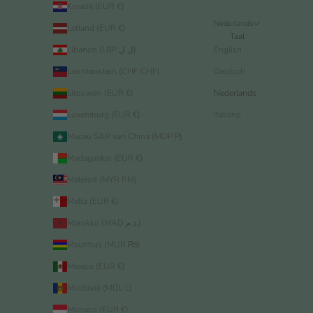
Kroatië (EUR €)
Nederlands
Letland (EUR €)
Taal
Libanon (LBP ل.ل)
English
Liechtenstein (CHF CHF)
Deutsch
Litouwen (EUR €)
Nederlands
Luxemburg (EUR €)
Italiano
Macau SAR van China (MOP P)
Madagaskar (EUR €)
Maleisië (MYR RM)
Malta (EUR €)
Marokko (MAD د.م.)
Mauritius (MUR ₨)
Mexico (EUR €)
Moldavië (MDL L)
Monaco (EUR €)