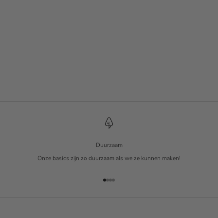
Spier Tank
Spier Tank
Teak
Wit
Aanbiedingsprijs
Aanbiedingsprijs
€ 12.90
€ 12.90
Duurzaam
Onze basics zijn zo duurzaam als we ze kunnen maken!
Naar artikel 1
Naar artikel 2
Naar artikel 3
Naar artikel 4