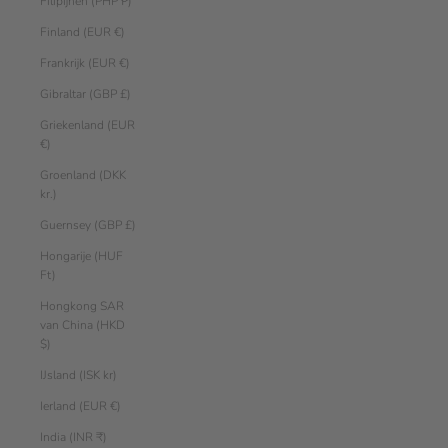
Filipijnen (PHP ₱)
Finland (EUR €)
Frankrijk (EUR €)
Gibraltar (GBP £)
Griekenland (EUR
€)
Groenland (DKK
kr.)
Guernsey (GBP £)
Hongarije (HUF
Ft)
Hongkong SAR
van China (HKD
$)
IJsland (ISK kr)
Ierland (EUR €)
India (INR ₹)