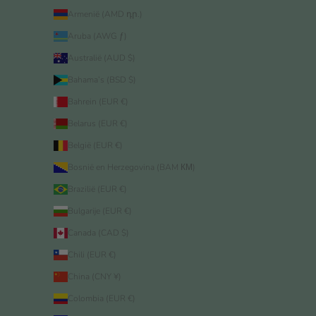
Armenië (AMD դր.)
Aruba (AWG ƒ)
Australië (AUD $)
Bahama’s (BSD $)
Bahrein (EUR €)
Belarus (EUR €)
België (EUR €)
Bosnië en Herzegovina (BAM КМ)
Brazilië (EUR €)
Bulgarije (EUR €)
Canada (CAD $)
Chili (EUR €)
China (CNY ¥)
Colombia (EUR €)