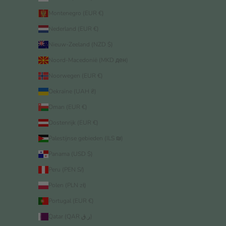
Montenegro (EUR €)
Nederland (EUR €)
Nieuw-Zeeland (NZD $)
Noord-Macedonië (MKD ден)
Noorwegen (EUR €)
Oekraïne (UAH ₴)
Oman (EUR €)
Oostenrijk (EUR €)
Palestijnse gebieden (ILS ₪)
Panama (USD $)
Peru (PEN S/)
Polen (PLN zł)
Portugal (EUR €)
Qatar (QAR ر.ق)