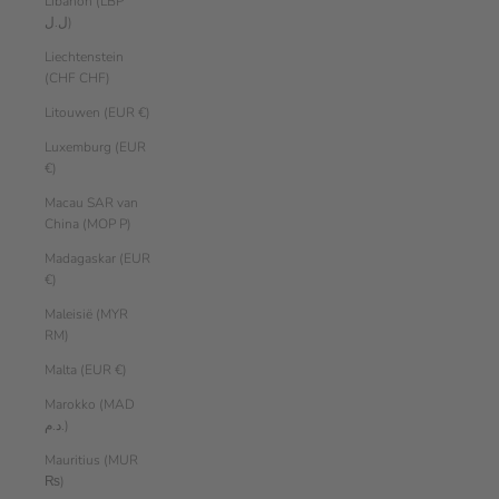
Libanon (LBP
ل.ل)
Liechtenstein
(CHF CHF)
Litouwen (EUR €)
Luxemburg (EUR
€)
Macau SAR van
China (MOP P)
Madagaskar (EUR
€)
Maleisië (MYR
RM)
Malta (EUR €)
Marokko (MAD
د.م.)
Mauritius (MUR
₨)