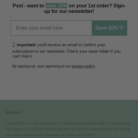
Psst - want to
save 10%
on your 1st order? Sign-
up for our newsletter!
Save 10% 🤍
👆
important:
you'll receive an email to confirm your
subscription to our newsletter. Check your spam folder if you
can't find it.
By signing-up, your agreeing to our
privacy policy
.
Bedankt!
Honest Basics is op een missie om eerlijke mode gemakkelijk en toegankelijk
te maken voor iedereen. Samen kunnen we die missie bereiken en de wereld
een beetje beter maken. Bedankt dat je bij ons winkelt!