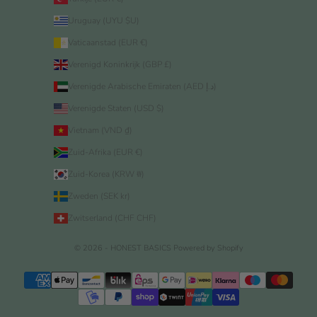
Uruguay (UYU $U)
Vaticaanstad (EUR €)
Verenigd Koninkrijk (GBP £)
Verenigde Arabische Emiraten (AED د.إ)
Verenigde Staten (USD $)
Vietnam (VND ₫)
Zuid-Afrika (EUR €)
Zuid-Korea (KRW ₩)
Zweden (SEK kr)
Zwitserland (CHF CHF)
© 2026 - HONEST BASICS
Powered by Shopify