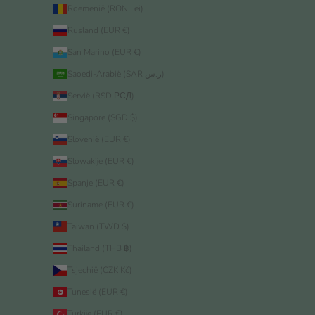
Roemenië (RON Lei)
Rusland (EUR €)
San Marino (EUR €)
Saoedi-Arabië (SAR ر.س)
Servië (RSD РСД)
Singapore (SGD $)
Slovenië (EUR €)
Slowakije (EUR €)
Spanje (EUR €)
Suriname (EUR €)
Taiwan (TWD $)
Thailand (THB ฿)
Tsjechië (CZK Kč)
Tunesië (EUR €)
Turkije (EUR €)