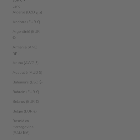
EUR €
Land
Algerije (DZD د.ج)
Andorra (EUR €)
Argentinië (EUR
€)
Armenië (AMD
դր.)
Aruba (AWG ƒ)
Australië (AUD $)
Bahama’s (BSD $)
Bahrein (EUR €)
Belarus (EUR €)
België (EUR €)
Bosnië en
Herzegovina
(BAM КМ)