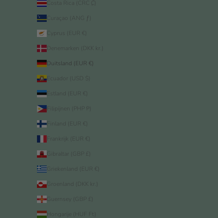
Costa Rica (CRC ₡)
Curaçao (ANG ƒ)
Cyprus (EUR €)
Denemarken (DKK kr.)
Duitsland (EUR €)
Ecuador (USD $)
Estland (EUR €)
Filipijnen (PHP ₱)
Finland (EUR €)
Frankrijk (EUR €)
Gibraltar (GBP £)
Griekenland (EUR €)
Groenland (DKK kr.)
Guernsey (GBP £)
Hongarije (HUF Ft)