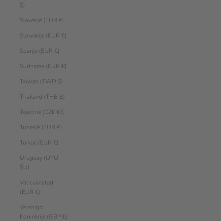
$)
Slovenië (EUR €)
Slowakije (EUR €)
Spanje (EUR €)
Suriname (EUR €)
Taiwan (TWD $)
Thailand (THB ฿)
Tsjechië (CZK Kč)
Tunesië (EUR €)
Turkije (EUR €)
Uruguay (UYU
$U)
Vaticaanstad
(EUR €)
Verenigd
Koninkrijk (GBP £)