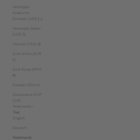
Verenigde
Arabische
Emiraten (AED د.إ)
Verenigde Staten
(USD $)
Vietnam (VND ₫)
Zuid-Afrika (EUR
€)
Zuid-Korea (KRW
₩)
Zweden (SEK kr)
Zwitserland (CHF
CHF)
Nederlands
Taal
English
Deutsch
Nederlands