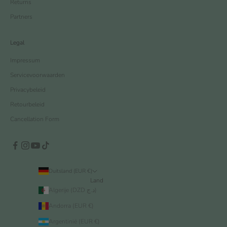
Returns
Partners
Legal
Impressum
Servicevoorwaarden
Privacybeleid
Retourbeleid
Cancellation Form
Duitsland (EUR €)
Land
Algerije (DZD د.ج)
Andorra (EUR €)
Argentinië (EUR €)