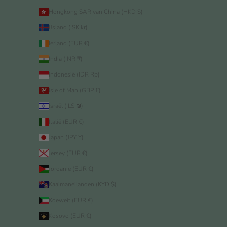
Hongkong SAR van China (HKD $)
IJsland (ISK kr)
Ierland (EUR €)
India (INR ₹)
Indonesië (IDR Rp)
Isle of Man (GBP £)
Israël (ILS ₪)
Italië (EUR €)
Japan (JPY ¥)
Jersey (EUR €)
Jordanië (EUR €)
Kaaimaneilanden (KYD $)
Koeweit (EUR €)
Kosovo (EUR €)