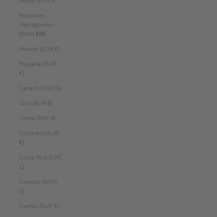
België (EUR €)
Bosnië en
Herzegovina
(BAM КМ)
Brazilië (EUR €)
Bulgarije (EUR
€)
Canada (CAD $)
Chili (EUR €)
China (CNY ¥)
Colombia (EUR
€)
Costa Rica (CRC
₡)
Curaçao (ANG
ƒ)
Cyprus (EUR €)