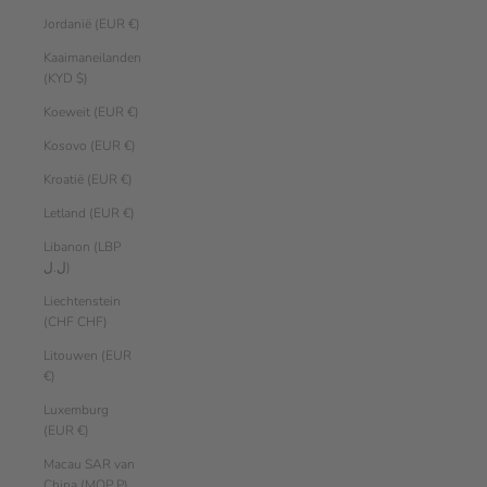
Jordanië (EUR €)
Kaaimaneilanden
(KYD $)
Koeweit (EUR €)
Kosovo (EUR €)
Kroatië (EUR €)
Letland (EUR €)
Libanon (LBP
ل.ل)
Liechtenstein
(CHF CHF)
Litouwen (EUR
€)
Luxemburg
(EUR €)
Macau SAR van
China (MOP P)