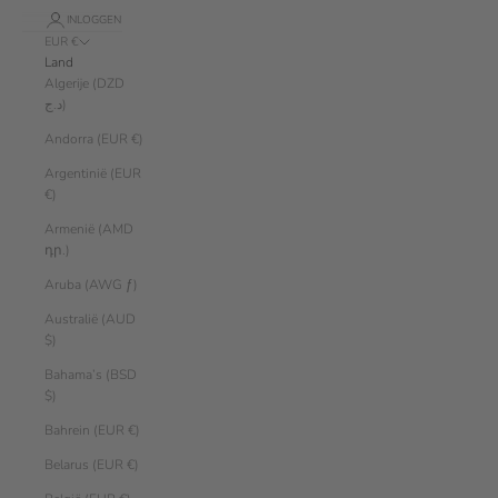
INLOGGEN
EUR €
Land
Algerije (DZD
د.ج)
Andorra (EUR €)
Argentinië (EUR
€)
Armenië (AMD
դր.)
Aruba (AWG ƒ)
Australië (AUD
$)
Bahama’s (BSD
$)
Bahrein (EUR €)
Belarus (EUR €)