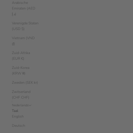
Arabische
Emiraten (AED
د.إ)
Verenigde Staten
(USD $)
Vietnam (VND
₫)
Zuid-Afrika
(EUR €)
Zuid-Korea
(KRW ₩)
Zweden (SEK kr)
Zwitserland
(CHF CHF)
Nederlands
Taal
English
Deutsch