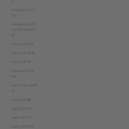
£)
Hongarije (HUF
Ft)
Hongkong SAR
van China (HKD
$)
IJsland (ISK kr)
Ierland (EUR €)
India (INR ₹)
Indonesië (IDR
Rp)
Isle of Man (GBP
£)
Israël (ILS ₪)
Italië (EUR €)
Japan (JPY ¥)
Jersey (EUR €)