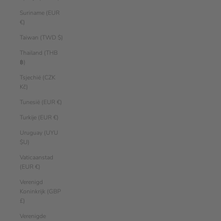
Suriname (EUR
€)
Taiwan (TWD $)
Thailand (THB
฿)
Tsjechië (CZK
Kč)
Tunesië (EUR €)
Turkije (EUR €)
Uruguay (UYU
$U)
Vaticaanstad
(EUR €)
Verenigd
Koninkrijk (GBP
£)
Verenigde