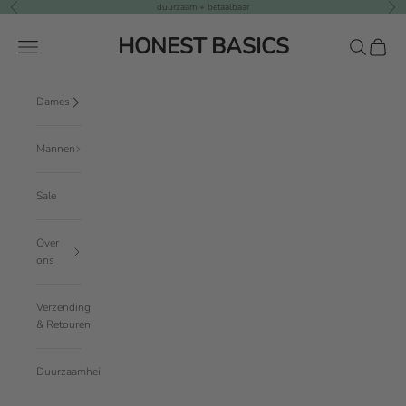
Naar inhoud
duurzaam + betaalbaar
Vorige
Vol
HONEST BASICS
Menu
Zoeken
Winkel
Dames
Mannen
Sale
Over
ons
Verzending
& Retouren
Duurzaamheid