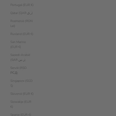
Portugal (EUR €)
Qatar (QAR ر.ق)
Roemenië (RON
Lei)
Rusland (EUR €)
San Marino
(EUR €)
Saoedi-Arabië
(SAR ر.س)
Servië (RSD
РСД)
Singapore (SGD
$)
Slovenië (EUR €)
Slowakije (EUR
€)
Spanje (EUR €)