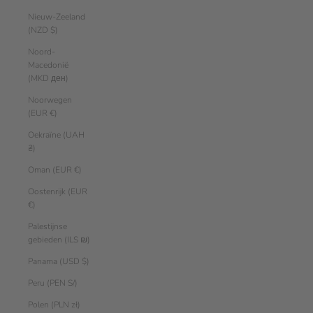
Nieuw-Zeeland
(NZD $)
Noord-
Macedonië
(MKD ден)
Noorwegen
(EUR €)
Oekraïne (UAH
₴)
Oman (EUR €)
Oostenrijk (EUR
€)
Palestijnse
gebieden (ILS ₪)
Panama (USD $)
Peru (PEN S/)
Polen (PLN zł)