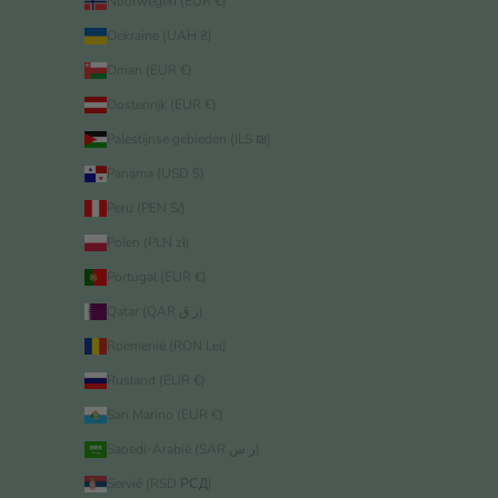
Noorwegen (EUR €)
Oekraïne (UAH ₴)
Oman (EUR €)
Oostenrijk (EUR €)
Palestijnse gebieden (ILS ₪)
Panama (USD $)
Peru (PEN S/)
Polen (PLN zł)
Portugal (EUR €)
Qatar (QAR ر.ق)
Roemenië (RON Lei)
Rusland (EUR €)
San Marino (EUR €)
Saoedi-Arabië (SAR ر.س)
Servië (RSD РСД)