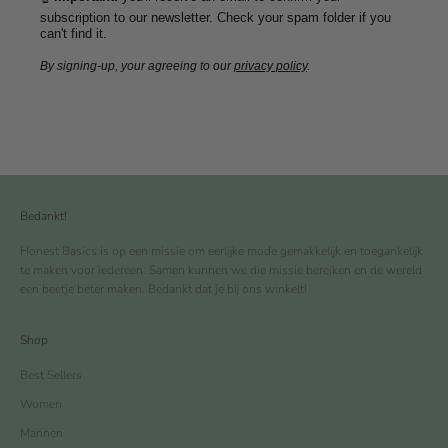
subscription to our newsletter. Check your spam folder if you
can't find it.
By signing-up, your agreeing to our
privacy policy
.
Bedankt!
Honest Basics is op een missie om eerlijke mode gemakkelijk en toegankelijk
te maken voor iedereen. Samen kunnen we die missie bereiken en de wereld
een beetje beter maken. Bedankt dat je bij ons winkelt!
Shop
Best Sellers
Women
Mannen