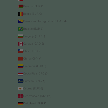
Belarus (EUR €)
België (EUR €)
Bosnië en Herzegovina (BAM КМ)
Brazilië (EUR €)
Bulgarije (EUR €)
Canada (CAD $)
Chili (EUR €)
China (CNY ¥)
Colombia (EUR €)
Costa Rica (CRC ₡)
Curaçao (ANG ƒ)
Cyprus (EUR €)
Denemarken (DKK kr.)
Duitsland (EUR €)