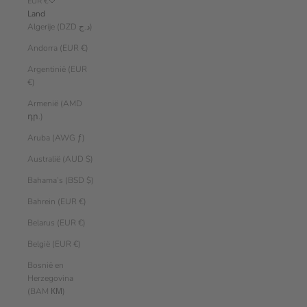
EUR €
Land
Algerije (DZD د.ج)
Andorra (EUR €)
Argentinië (EUR
€)
Armenië (AMD
դր.)
Aruba (AWG ƒ)
Australië (AUD $)
Bahama’s (BSD $)
Bahrein (EUR €)
Belarus (EUR €)
België (EUR €)
Bosnië en
Herzegovina
(BAM КМ)