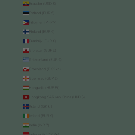
Ecuador (USD $)
Estland (EUR €)
Filipijnen (PHP ₱)
Finland (EUR €)
Frankrijk (EUR €)
Gibraltar (GBP £)
Griekenland (EUR €)
Groenland (DKK kr.)
Guernsey (GBP £)
Hongarije (HUF Ft)
Hongkong SAR van China (HKD $)
IJsland (ISK kr)
Ierland (EUR €)
India (INR ₹)
Indonesië (IDR Rp)