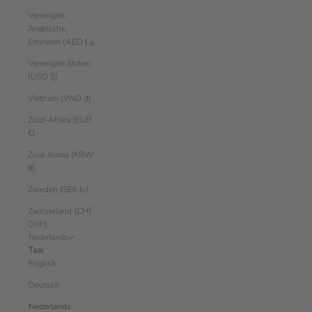
Verenigde
Arabische
Emiraten (AED د.إ)
Verenigde Staten
(USD $)
Vietnam (VND ₫)
Zuid-Afrika (EUR
€)
Zuid-Korea (KRW
₩)
Zweden (SEK kr)
Zwitserland (CHF
CHF)
Nederlands
Taal
English
Deutsch
Nederlands