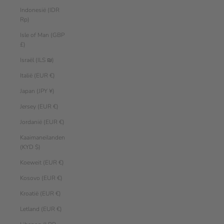
Indonesië (IDR
Rp)
Isle of Man (GBP
£)
Israël (ILS ₪)
Italië (EUR €)
Japan (JPY ¥)
Jersey (EUR €)
Jordanië (EUR €)
Kaaimaneilanden
(KYD $)
Koeweit (EUR €)
Kosovo (EUR €)
Kroatië (EUR €)
Letland (EUR €)