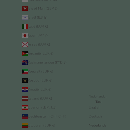
Isle of Man (GBP £)
Israël (ILS ₪)
Italië (EUR €)
Japan (JPY ¥)
Jersey (EUR €)
Jordanië (EUR €)
Kaaimaneilanden (KYD $)
Koeweit (EUR €)
Kosovo (EUR €)
Kroatië (EUR €)
Nederlands
Letland (EUR €)
Taal
Libanon (LBP ل.ل)
English
Liechtenstein (CHF CHF)
Deutsch
Litouwen (EUR €)
Nederlands