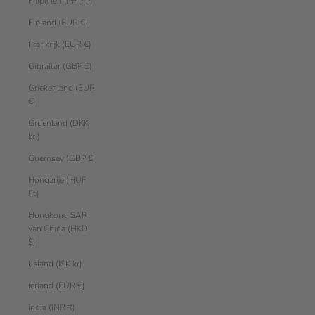
Filipijnen (PHP ₱)
Finland (EUR €)
Frankrijk (EUR €)
Gibraltar (GBP £)
Griekenland (EUR
€)
Groenland (DKK
kr.)
Guernsey (GBP £)
Hongarije (HUF
Ft)
Hongkong SAR
van China (HKD
$)
IJsland (ISK kr)
Ierland (EUR €)
India (INR ₹)