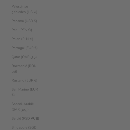
Palestijnse
gebieden (ILS ₪)
Panama (USD $)
Peru (PEN S/)
Polen (PLN zł)
Portugal (EUR €)
Qatar (QAR ر.ق)
Roemenië (RON
Lei)
Rusland (EUR €)
San Marino (EUR
€)
Saoedi-Arabië
(SAR ر.س)
Servië (RSD РСД)
Singapore (SGD