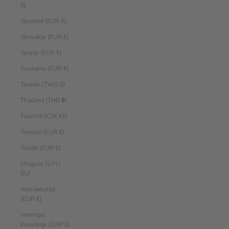
$)
Slovenië (EUR €)
Slowakije (EUR €)
Spanje (EUR €)
Suriname (EUR €)
Taiwan (TWD $)
Thailand (THB ฿)
Tsjechië (CZK Kč)
Tunesië (EUR €)
Turkije (EUR €)
Uruguay (UYU
$U)
Vaticaanstad
(EUR €)
Verenigd
Koninkrijk (GBP £)