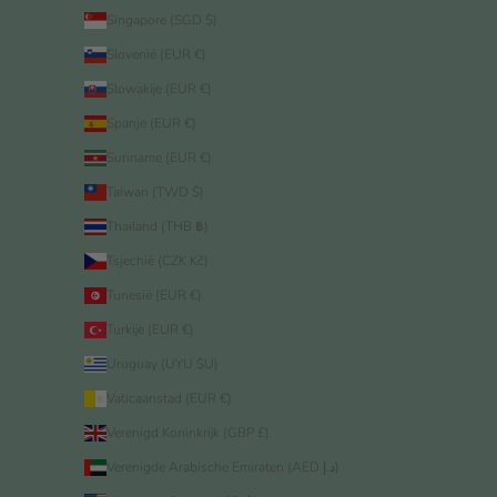
Singapore (SGD $)
Slovenië (EUR €)
Slowakije (EUR €)
Spanje (EUR €)
Suriname (EUR €)
Taiwan (TWD $)
Thailand (THB ฿)
Tsjechië (CZK Kč)
Tunesië (EUR €)
Turkije (EUR €)
Uruguay (UYU $U)
Vaticaanstad (EUR €)
Verenigd Koninkrijk (GBP £)
Verenigde Arabische Emiraten (AED د.إ)