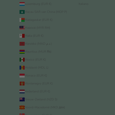
Luxemburg (EUR €)
Italiano
Macau SAR van China (MOP P)
Madagaskar (EUR €)
Maleisië (MYR RM)
Malta (EUR €)
Marokko (MAD د.م.)
Mauritius (MUR ₨)
Mexico (EUR €)
Moldavië (MDL L)
Monaco (EUR €)
Montenegro (EUR €)
Nederland (EUR €)
Nieuw-Zeeland (NZD $)
Noord-Macedonië (MKD ден)