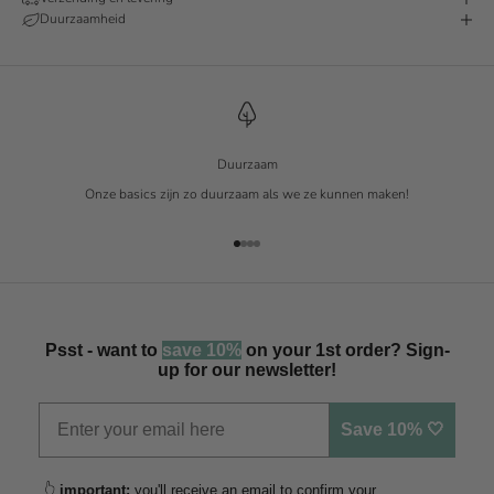
Duurzaamheid
Duurzaam
Onze basics zijn zo duurzaam als we ze kunnen maken!
Naar artikel 1
Naar artikel 2
Naar artikel 3
Naar artikel 4
Psst - want to
save 10%
on your 1st order? Sign-
up for our newsletter!
Save 10% 🤍
👆
important:
you'll receive an email to confirm your