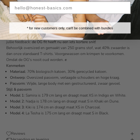
Size Chart
Fast Shipping
Easy 30 Day
Sustainable
Transparent
Returns
Materials
Production
* for new customers only, can't be combined with bundles
Groter, zwaarder en beter - maak kennis met het OG-shirt. Gebaseerd op
jullie feedback:
de OG fit heeft nu een iets kortere snit!
Behoorlijk oversized en gemaakt van 250 grams stof, wat 40% zwaarder is
dan onze standaard T-shirts. Voorgewassen om krimpen te voorkomen.
Omdat de OG's nooit oud worden. ✊
Kenmerken
Materiaal:
70% biologisch katoen, 30% gerecycled katoen.
Ontwerp:
Oversized pasvorm, verlaagde schouders en hoge kraag.
Pasvorm:
Wijde, lange body met een gestructureerd, zwaar gevoel.
Stijl & pasvorm
Model 1:
Samira is 179 cm lang en draagt maat XS in Indigo en White.
Model 2:
Nadja is 178 cm lang en draagt maat S in Khaki en Dune.
Model 3:
Kiki is 174 cm en draagt maat XS in Charcoal.
Model 4:
La Tesha is 175 cm lang en draagt maat S in Black.
Reviews
Verzending en levering