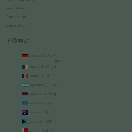
Privacybeleid
Retourbeleid
Cancellation Form
Duitsland (EUR €)
Land
Algerije (DZD د.ج)
Andorra (EUR €)
Argentinië (EUR €)
Armenië (AMD դր.)
Aruba (AWG ƒ)
Australië (AUD $)
Bahama’s (BSD $)
Bahrein (EUR €)