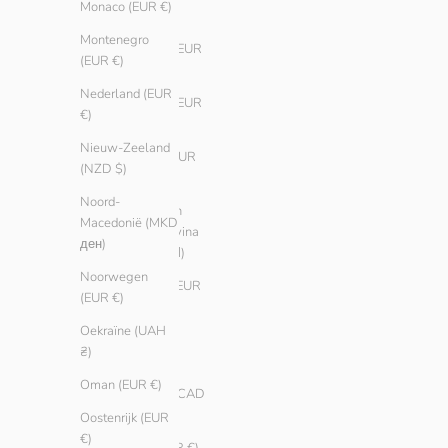
Monaco (EUR €)
(BSD $)
Montenegro
Bahrein (EUR
(EUR €)
€)
Nederland (EUR
Belarus (EUR
€)
€)
Nieuw-Zeeland
België (EUR
(NZD $)
€)
Noord-
Bosnië en
Macedonië (MKD
Herzegovina
ден)
(BAM КМ)
Noorwegen
Brazilië (EUR
(EUR €)
€)
Oekraïne (UAH
Bulgarije
₴)
(EUR €)
Oman (EUR €)
Canada (CAD
$)
Oostenrijk (EUR
€)
Chili (EUR €)