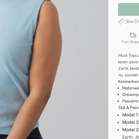
Size Ch
Fast Ship
Mock Tops z
keren uitve
Zacht, bied
nu, voordat 
Kenmerken
Materiaa
Ontwerp
Pasvorm
Stijl & Pas
Model 1
Model 2
Model 2
Earth, A