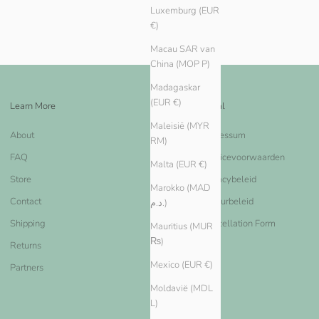
Luxemburg (EUR
€)
Macau SAR van
China (MOP P)
Madagaskar
(EUR €)
Learn More
Legal
Maleisië (MYR
About
Impressum
RM)
FAQ
Servicevoorwaarden
Malta (EUR €)
Store
Privacybeleid
Marokko (MAD
Contact
Retourbeleid
د.م.)
Shipping
Cancellation Form
Mauritius (MUR
₨)
Returns
Mexico (EUR €)
Partners
Moldavië (MDL
L)