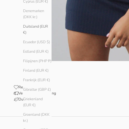
Cyprus (EUR €)
Denemarken
(DKK kr.)
Duitsland (EUR
€)
Ecuador (USD $)
Estland (EUR €)
Filipijnen (PHP ₱)
Finland (EUR €)
Frankrijk (EUR €)
Reviews
Gibraltar (GBP £)
Verzending en levering
Griekenland
Duurzaamheid
(EUR €)
Groenland (DKK
kr.)