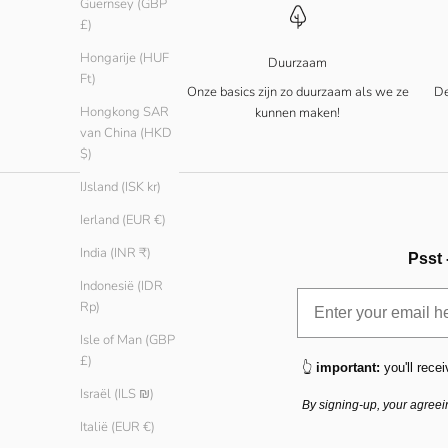
Guernsey (GBP
£)
Hongarije (HUF
Duurzaam
Ft)
Onze basics zijn zo duurzaam als we ze
De
Hongkong SAR
kunnen maken!
van China (HKD
$)
IJsland (ISK kr)
Ierland (EUR €)
India (INR ₹)
Psst 
Indonesië (IDR
Rp)
Isle of Man (GBP
£)
👆
important:
you'll recei
Israël (ILS ₪)
By signing-up, your agreei
Italië (EUR €)