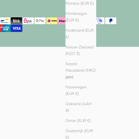
Monaco (EUR €)
Montenegro
(EUR €)
Nederland (EUR
€)
Nieuw-Zeeland
(NZD $)
Noord-
Macedonië (MKD
ден)
Noorwegen
(EUR €)
Oekraïne (UAH
₴)
Oman (EUR €)
Oostenrijk (EUR
€)