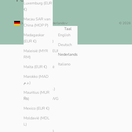
Luxemburg (EUR
€)
Macau SAR van
Duitsland (EUR €)
Nederlands
© 2026
China (MOP P)
Land
Taal
Algerije
English
Madagaskar
(DZD د.ج)
(EUR €)
Deutsch
Andorra (EUR
Maleisië (MYR
Nederlands
€)
RM)
Italiano
Argentinië
Malta (EUR €)
(EUR €)
Marokko (MAD
Armenië
د.م.)
(AMD դր.)
Mauritius (MUR
Aruba (AWG
₨)
ƒ)
Mexico (EUR €)
Australië
Moldavië (MDL
(AUD $)
L)
Bahama’s