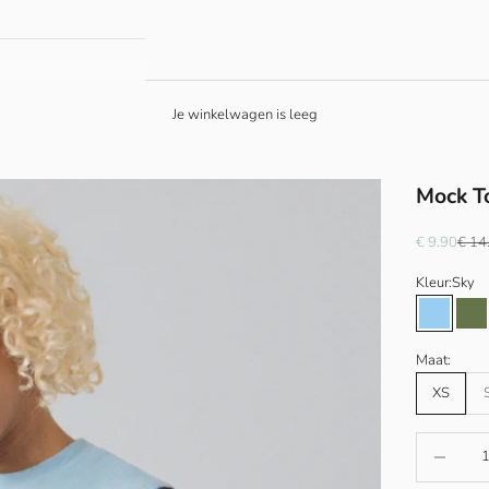
Je winkelwagen is leeg
Mock T
Aanbiedings
Norma
€ 9.90
€ 14
Kleur:
Sky
Sky
Cy
Maat:
XS
Aantal ver