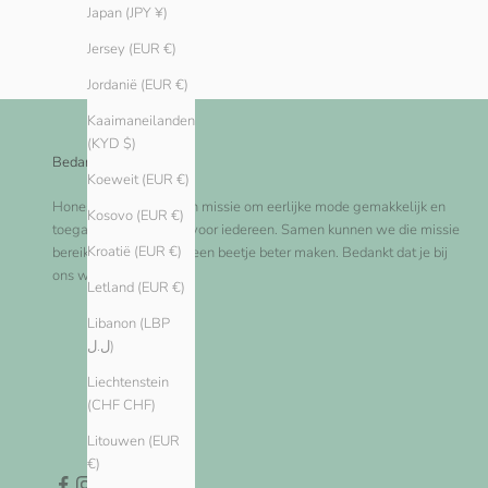
Japan (JPY ¥)
Jersey (EUR €)
Jordanië (EUR €)
Kaaimaneilanden
(KYD $)
Bedankt!
Koeweit (EUR €)
Honest Basics is op een missie om eerlijke mode gemakkelijk en
Kosovo (EUR €)
toegankelijk te maken voor iedereen. Samen kunnen we die missie
Kroatië (EUR €)
bereiken en de wereld een beetje beter maken. Bedankt dat je bij
ons winkelt!
Letland (EUR €)
Libanon (LBP
ل.ل)
Liechtenstein
(CHF CHF)
Litouwen (EUR
€)