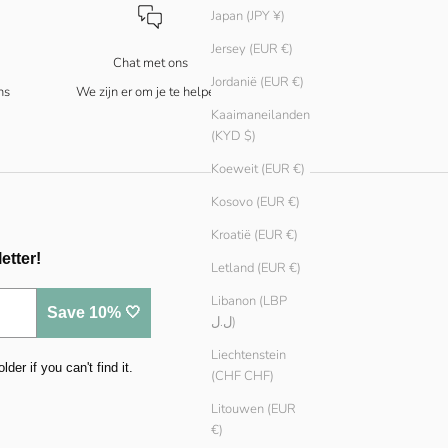
Japan (JPY ¥)
Jersey (EUR €)
Chat met ons
Jordanië (EUR €)
ns
We zijn er om je te helpen!
Kaaimaneilanden
(KYD $)
Koeweit (EUR €)
Kosovo (EUR €)
Kroatië (EUR €)
etter!
Letland (EUR €)
Libanon (LBP
Save 10% 🤍
ل.ل)
Liechtenstein
er if you can't find it.
(CHF CHF)
Litouwen (EUR
€)