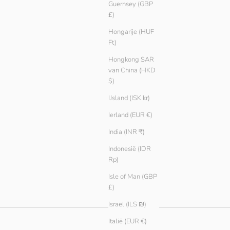
Guernsey (GBP
£)
Hongarije (HUF
Ft)
Hongkong SAR
van China (HKD
$)
IJsland (ISK kr)
Ierland (EUR €)
India (INR ₹)
Indonesië (IDR
Rp)
Isle of Man (GBP
£)
Israël (ILS ₪)
Italië (EUR €)