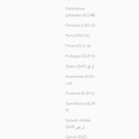
Palestijnse
gebieden (ILS ₪)
Panama (USD $)
Peru (PEN S/)
Polen (PLN zł)
Portugal (EUR €)
Qatar (QAR ر.ق)
Roemenië (RON
Lei)
Rusland (EUR €)
San Marino (EUR
€)
Saoedi-Arabië
(SAR ر.س)
Servië (RSD