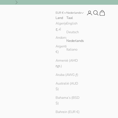
Volgende
Inloggen
Zoeken
Winkelwag
EUR €
Nederlands
Land
Taal
Algerije (DZD
English
د.ج)
Deutsch
Andorra (EUR €)
Nederlands
Argentinië (EUR
Italiano
€)
Armenië (AMD
դր.)
Aruba (AWG ƒ)
Australië (AUD
$)
Bahama’s (BSD
$)
Bahrein (EUR €)