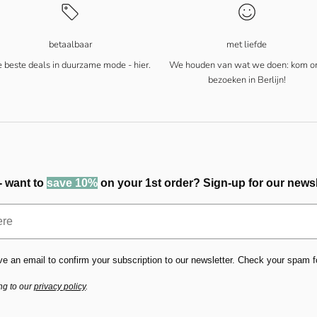
betaalbaar
met liefde
 beste deals in duurzame mode - hier.
We houden van wat we doen: kom o
bezoeken in Berlijn!
- want to
save 10%
on your 1st order? Sign-up for our newsl
ve an email to confirm your subscription to our newsletter. Check your spam fold
ng to our
privacy policy
.