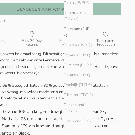
Cyprus (EUR €)
TOEVOEGEN AAN WINKELWAGEN
Denemarken
(DKK kr.)
art
Duitsland (EUR
€)
ping
Easy 30 Day
Sustainable
Transparent
Returns
Materials
Production
Ecuador (USD $)
ijn weer helemaal terug! Dit schattige mouwloze topje is al meerdere
Estland (EUR €)
rkocht. Gemaakt van onze kenmerkende geribbelde stof.
Filipijnen (PHP ₱)
t goede ondersteuning en ziet er gewoon supercool uit... Haal de jouwe
ze weer uitverkocht zijn!
Finland (EUR €)
Frankrijk (EUR €)
l
: 65% biologisch katoen, 30% gerecycled katoen, 5% elastaan.
: Nepkraag, mouwloos model en slanke pasvorm.
Gibraltar (GBP £)
: Comfortabel, nauwsluitend en valt normaal qua maat.
vorm
Griekenland
(EUR €)
: Sarah is 168 cm lang en draagt maat L in de kleur Sky
.
:
Nadja is 178 cm lang en draagt maat S in de kleur Cypress
.
Groenland (DKK
:
Samira is 179 cm lang en draagt maat XS in de kleuren
kr.)
tlantic en Black
.