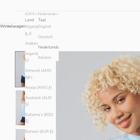
EUR €
Nederlands
Land
Taal
Winkelwagen
Algerije (DZD
English
د.ج)
Deutsch
Andorra (EUR €)
Nederlands
Argentinië (EUR
Italiano
€)
Armenië (AMD
դր.)
Aruba (AWG ƒ)
Australië (AUD
$)
Bahama’s (BSD
$)
Bahrein (EUR €)