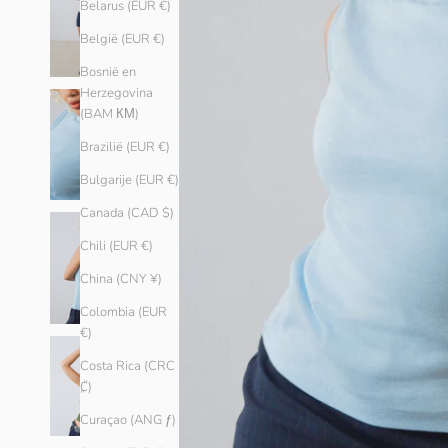
Belarus (EUR €)
België (EUR €)
Bosnië en
Herzegovina
(BAM КМ)
Brazilië (EUR €)
Bulgarije (EUR €)
Canada (CAD $)
Chili (EUR €)
China (CNY ¥)
Colombia (EUR
€)
Costa Rica (CRC
₡)
Curaçao (ANG ƒ)