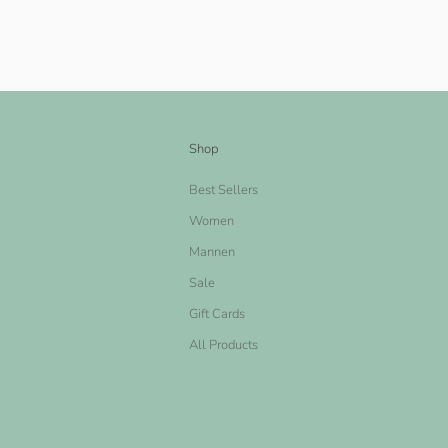
Shop
Best Sellers
Women
Mannen
Sale
Gift Cards
All Products