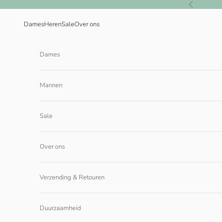
Naar inhoud
Vorige
Dames
Heren
Sale
Over ons
Dames
Mannen
Sale
Over ons
Verzending & Retouren
Duurzaamheid