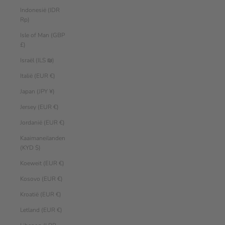
Indonesië (IDR
Rp)
Isle of Man (GBP
£)
Israël (ILS ₪)
Italië (EUR €)
Japan (JPY ¥)
Jersey (EUR €)
Jordanië (EUR €)
Kaaimaneilanden
(KYD $)
Koeweit (EUR €)
Kosovo (EUR €)
Kroatië (EUR €)
Letland (EUR €)