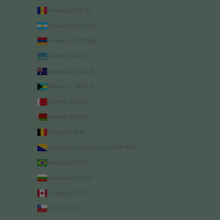
Andorra (EUR €)
Argentinië (EUR €)
Armenië (AMD դր.)
Aruba (AWG ƒ)
Australië (AUD $)
Bahama’s (BSD $)
Bahrein (EUR €)
Belarus (EUR €)
België (EUR €)
Bosnië en Herzegovina (BAM КМ)
Brazilië (EUR €)
Bulgarije (EUR €)
Canada (CAD $)
Chili (EUR €)