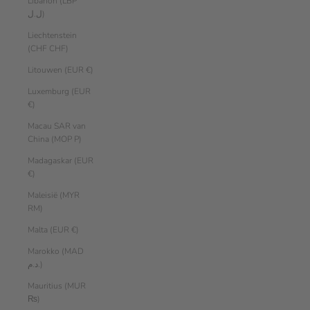
Libanon (LBP
ل.ل)
Liechtenstein
(CHF CHF)
Litouwen (EUR €)
Luxemburg (EUR
€)
Macau SAR van
China (MOP P)
Madagaskar (EUR
€)
Maleisië (MYR
RM)
Malta (EUR €)
Marokko (MAD
د.م.)
Mauritius (MUR
₨)