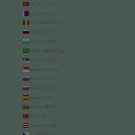
Portugal (EUR €)
Qatar (QAR ر.ق)
Roemenië (RON Lei)
Rusland (EUR €)
San Marino (EUR €)
Saoedi-Arabië (SAR ر.س)
Servië (RSD РСД)
Singapore (SGD $)
Slovenië (EUR €)
Slowakije (EUR €)
Spanje (EUR €)
Suriname (EUR €)
Taiwan (TWD $)
Thailand (THB ฿)
Tsjechië (CZK Kč)