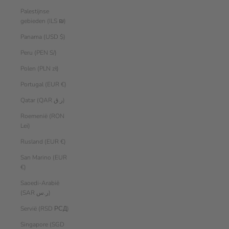
Palestijnse
gebieden (ILS ₪)
Panama (USD $)
Peru (PEN S/)
Polen (PLN zł)
Portugal (EUR €)
Qatar (QAR ر.ق)
Roemenië (RON
Lei)
Rusland (EUR €)
San Marino (EUR
€)
Saoedi-Arabië
(SAR ر.س)
Servië (RSD РСД)
Singapore (SGD