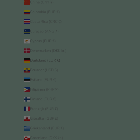
China (CNY ¥)
Colombia (EUR €)
Costa Rica (CRC ₡)
Curaçao (ANG ƒ)
Cyprus (EUR €)
Denemarken (DKK kr.)
Duitsland (EUR €)
Ecuador (USD $)
Estland (EUR €)
Filipijnen (PHP ₱)
Finland (EUR €)
Frankrijk (EUR €)
Gibraltar (GBP £)
Griekenland (EUR €)
Groenland (DKK kr.)