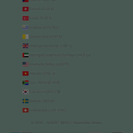
Tunesië (EUR €)
Turkije (EUR €)
Uruguay (UYU $U)
Vaticaanstad (EUR €)
Verenigd Koninkrijk (GBP £)
Verenigde Arabische Emiraten (AED د.إ)
Verenigde Staten (USD $)
Vietnam (VND ₫)
Zuid-Afrika (EUR €)
Zuid-Korea (KRW ₩)
Zweden (SEK kr)
Zwitserland (CHF CHF)
© 2026 - HONEST BASICS
Powered by Shopify