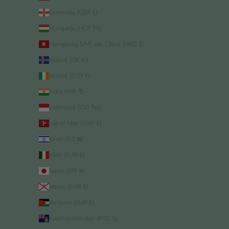
Guernsey (GBP £)
Hongarije (HUF Ft)
Hongkong SAR van China (HKD $)
IJsland (ISK kr)
Ierland (EUR €)
India (INR ₹)
Indonesië (IDR Rp)
Isle of Man (GBP £)
Israël (ILS ₪)
Italië (EUR €)
Japan (JPY ¥)
Jersey (EUR €)
Jordanië (EUR €)
Kaaimaneilanden (KYD $)