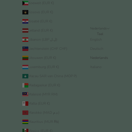
Koeweit (EUR €)
Kosovo (EUR €)
Kroatië (EUR €)
Nederlands
Letland (EUR €)
Taal
Libanon (LBP ل.ل)
English
Liechtenstein (CHF CHF)
Deutsch
Litouwen (EUR €)
Nederlands
Luxemburg (EUR €)
Italiano
Macau SAR van China (MOP P)
Madagaskar (EUR €)
Maleisië (MYR RM)
Malta (EUR €)
Marokko (MAD د.م.)
Mauritius (MUR ₨)
Mexico (EUR €)