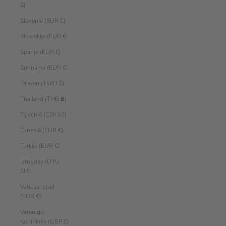
$)
Slovenië (EUR €)
Slowakije (EUR €)
Spanje (EUR €)
Suriname (EUR €)
Taiwan (TWD $)
Thailand (THB ฿)
Tsjechië (CZK Kč)
Tunesië (EUR €)
Turkije (EUR €)
Uruguay (UYU
$U)
Vaticaanstad
(EUR €)
Verenigd
Koninkrijk (GBP £)