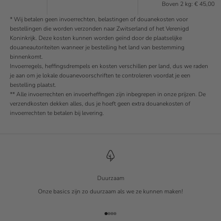
Boven 2 kg: € 45,00
* Wij betalen geen invoerrechten, belastingen of douanekosten voor
bestellingen die worden verzonden naar Zwitserland of het Verenigd
Koninkrijk. Deze kosten kunnen worden geïnd door de plaatselijke
douaneautoriteiten wanneer je bestelling het land van bestemming
binnenkomt.
Invoerregels, heffingsdrempels en kosten verschillen per land, dus we raden
je aan om je lokale douanevoorschriften te controleren voordat je een
bestelling plaatst.
** Alle invoerrechten en invoerheffingen zijn inbegrepen in onze prijzen. De
verzendkosten dekken alles, dus je hoeft geen extra douanekosten of
invoerrechten te betalen bij levering.
Duurzaam
Onze basics zijn zo duurzaam als we ze kunnen maken!
Naar artikel 1
Naar artikel 2
Naar artikel 3
Naar artikel 4