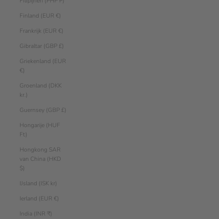
Filipijnen (PHP ₱)
Finland (EUR €)
Frankrijk (EUR €)
Gibraltar (GBP £)
Griekenland (EUR
€)
Groenland (DKK
kr.)
Guernsey (GBP £)
Hongarije (HUF
Ft)
Hongkong SAR
van China (HKD
$)
IJsland (ISK kr)
Ierland (EUR €)
India (INR ₹)