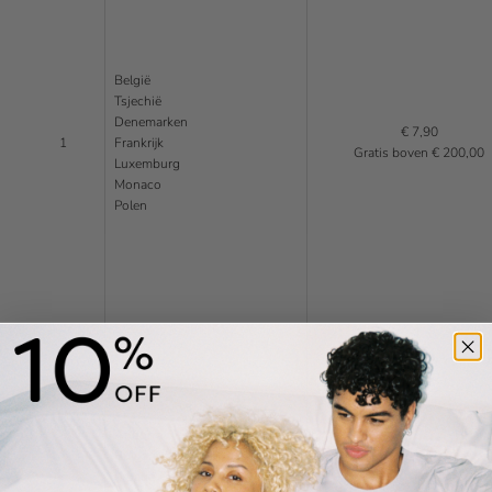
België
Tsjechië
Denemarken
€ 7,90
1
Frankrijk
Gratis boven € 200,00
Luxemburg
Monaco
Polen
Andorra
Bulgarije
Kroatië