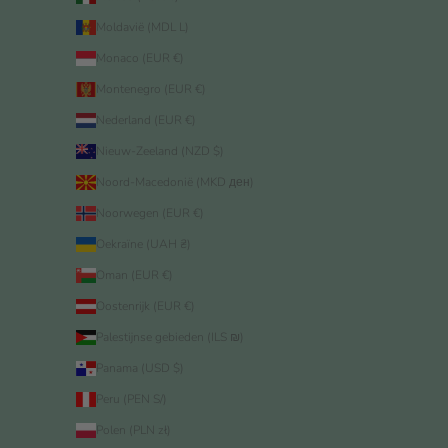
Moldavië (MDL L)
Monaco (EUR €)
Montenegro (EUR €)
Nederland (EUR €)
Nieuw-Zeeland (NZD $)
Noord-Macedonië (MKD ден)
Noorwegen (EUR €)
Oekraïne (UAH ₴)
Oman (EUR €)
Oostenrijk (EUR €)
Palestijnse gebieden (ILS ₪)
Panama (USD $)
Peru (PEN S/)
Polen (PLN zł)