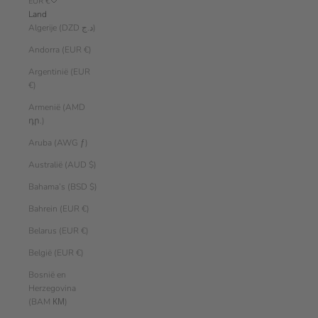
EUR €
Land
Algerije (DZD د.ج)
Andorra (EUR €)
Argentinië (EUR
€)
Armenië (AMD
դր.)
Aruba (AWG ƒ)
Australië (AUD $)
Bahama’s (BSD $)
Bahrein (EUR €)
Belarus (EUR €)
België (EUR €)
Bosnië en
Herzegovina
(BAM КМ)