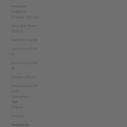
Verenigde
Arabische
Emiraten (AED د.إ)
Verenigde Staten
(USD $)
Vietnam (VND ₫)
Zuid-Afrika (EUR
€)
Zuid-Korea (KRW
₩)
Zweden (SEK kr)
Zwitserland (CHF
CHF)
Nederlands
Taal
English
Deutsch
Nederlands