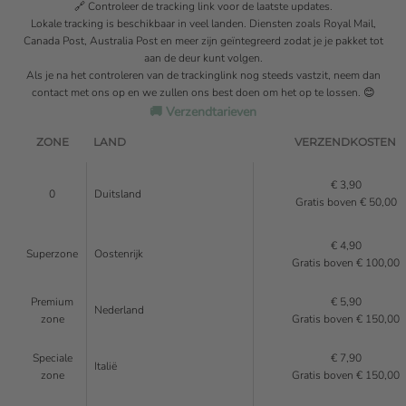
🔗 Controleer de tracking link voor de laatste updates.
Lokale tracking is beschikbaar in veel landen. Diensten zoals Royal Mail,
Canada Post, Australia Post en meer zijn geïntegreerd zodat je je pakket tot
aan de deur kunt volgen.
Als je na het controleren van de trackinglink nog steeds vastzit, neem dan
contact met ons op
en we zullen ons best doen om het op te lossen. 😊
🚚 Verzendtarieven
ZONE
LAND
VERZENDKOSTEN
€ 3,90
0
Duitsland
Gratis boven € 50,00
€ 4,90
Superzone
Oostenrijk
Gratis boven € 100,00
Premium
€ 5,90
Nederland
zone
Gratis boven € 150,00
Speciale
€ 7,90
Italië
zone
Gratis boven € 150,00