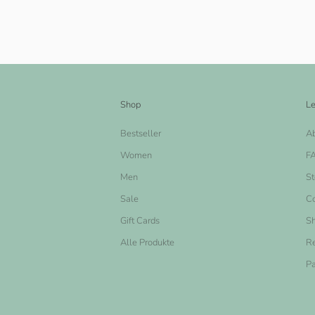
Shop
Le
Bestseller
A
Women
F
Men
St
Sale
Co
Gift Cards
Sh
Alle Produkte
Re
Pa