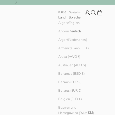
Vor
Anmelden
Suchen
Warenkorb
EUR €
Deutsch
Land
Sprache
English
Algerien (DZD د.ج)
Andorra (EUR €)
Deutsch
Argentinien (EUR €)
Nederlands
Armenien (AMD դր.)
Italiano
Aruba (AWG ƒ)
Australien (AUD $)
Bahamas (BSD $)
Bahrain (EUR €)
Belarus (EUR €)
Belgien (EUR €)
Bosnien und
Herzegowina (BAM КМ)