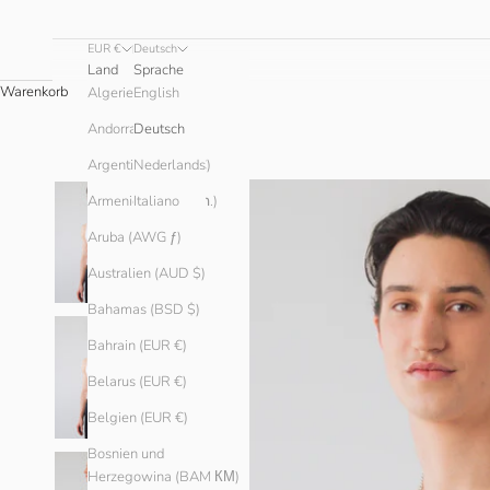
EUR €
Deutsch
Land
Sprache
Warenkorb
English
Algerien (DZD د.ج)
Andorra (EUR €)
Deutsch
Argentinien (EUR €)
Nederlands
Armenien (AMD դր.)
Italiano
Aruba (AWG ƒ)
Australien (AUD $)
Bahamas (BSD $)
Bahrain (EUR €)
Belarus (EUR €)
Belgien (EUR €)
Bosnien und
Herzegowina (BAM КМ)