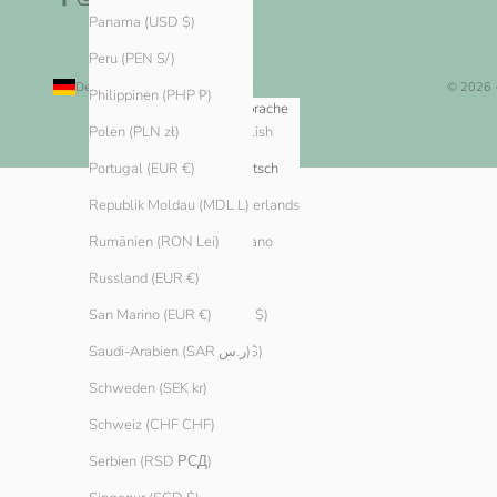
Panama (USD $)
Peru (PEN S/)
Deutschland (EUR €)
Deutsch
© 2026 
Philippinen (PHP ₱)
Land
Sprache
English
Algerien (DZD د.ج)
Polen (PLN zł)
Andorra (EUR €)
Deutsch
Portugal (EUR €)
Argentinien (EUR €)
Nederlands
Republik Moldau (MDL L)
Armenien (AMD դր.)
Italiano
Rumänien (RON Lei)
Aruba (AWG ƒ)
Russland (EUR €)
Australien (AUD $)
San Marino (EUR €)
Bahamas (BSD $)
Saudi-Arabien (SAR ر.س)
Bahrain (EUR €)
Schweden (SEK kr)
Belarus (EUR €)
Schweiz (CHF CHF)
Belgien (EUR €)
Serbien (RSD РСД)