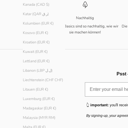
Kanada (CAD $)
Katar (QAR ر.ق)
Nachhaltig
Kolumbien (EUR €)
Unsere Basics sind so nachhaltig, wie wir
Die
sie machen können!
Kosovo (EUR €)
Kroatien (EUR €)
Kuwait (EUR €)
Lettland (EUR €)
Libanon (LBP ل.ل)
Psst 
Liechtenstein (CHF CHF)
Litauen (EUR €)
Luxemburg (EUR €)
👆
important:
you'll recei
Madagaskar (EUR €)
By signing-up, your agreei
Malaysia (MYR RM)
Malta (EUR €)