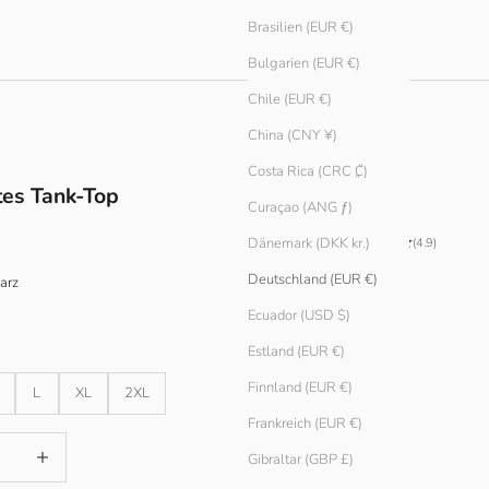
Brasilien (EUR €)
Bulgarien (EUR €)
Chile (EUR €)
China (CNY ¥)
Costa Rica (CRC ₡)
tes Tank-Top
Curaçao (ANG ƒ)
Dänemark (DKK kr.)
(4.9)
Deutschland (EUR €)
arz
Ecuador (USD $)
iß
Estland (EUR €)
Finnland (EUR €)
L
XL
2XL
Frankreich (EUR €)
ingern
Anzahl erhöhen
Gibraltar (GBP £)