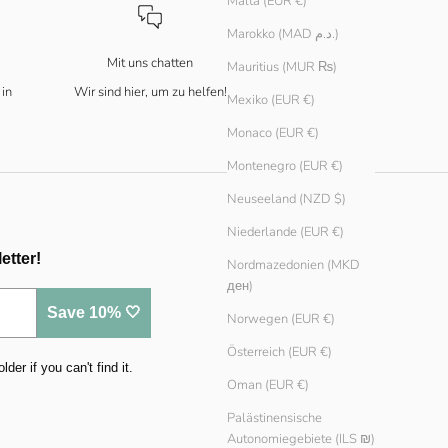
Malta (EUR €)
Marokko (MAD د.م.)
Mit uns chatten
Mauritius (MUR ₨)
 in
Wir sind hier, um zu helfen!
Mexiko (EUR €)
Monaco (EUR €)
Montenegro (EUR €)
Neuseeland (NZD $)
Niederlande (EUR €)
etter!
Nordmazedonien (MKD
ден)
Save 10% 🤍
Norwegen (EUR €)
Österreich (EUR €)
er if you can't find it.
Oman (EUR €)
Palästinensische
Autonomiegebiete (ILS ₪)