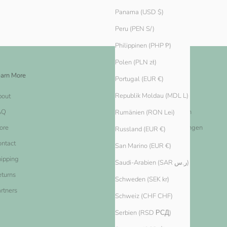
Panama (USD $)
Peru (PEN S/)
Philippinen (PHP ₱)
Polen (PLN zł)
arn More
Legal
Portugal (EUR €)
Republik Moldau (MDL L)
bout
Impressum
AQ
Nutzungsbestimmungen
Rumänien (RON Lei)
ore
Datenschutz-Bestimmungen
Russland (EUR €)
ntact
Widerrufsbelehrung
San Marino (EUR €)
ipping
Widerrufsformular
Saudi-Arabien (SAR ر.س)
turns
Schweden (SEK kr)
rtners
Schweiz (CHF CHF)
Serbien (RSD РСД)