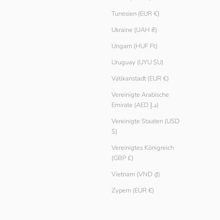
Tunesien (EUR €)
Ukraine (UAH ₴)
Ungarn (HUF Ft)
Uruguay (UYU $U)
Vatikanstadt (EUR €)
Vereinigte Arabische
Emirate (AED د.إ)
Vereinigte Staaten (USD
$)
Vereinigtes Königreich
(GBP £)
Vietnam (VND ₫)
Zypern (EUR €)