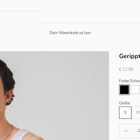
Dein Warenkorb ist leer
Geripp
Angebot
€ 12.90
Farbe:
Schw
Schwarz
We
Größe:
S
M
Anzahl verr