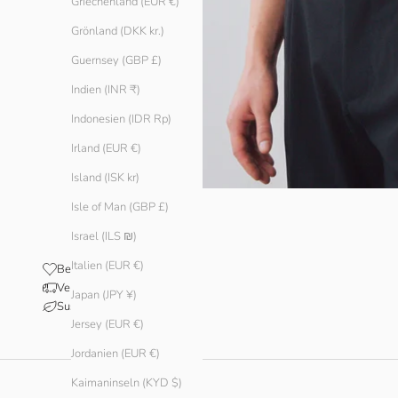
Griechenland (EUR €)
Grönland (DKK kr.)
Guernsey (GBP £)
Indien (INR ₹)
Indonesien (IDR Rp)
Irland (EUR €)
Island (ISK kr)
Isle of Man (GBP £)
Israel (ILS ₪)
Italien (EUR €)
Bewertungen
Versand & Lieferung
Japan (JPY ¥)
Sustainability
Jersey (EUR €)
Jordanien (EUR €)
Kaimaninseln (KYD $)