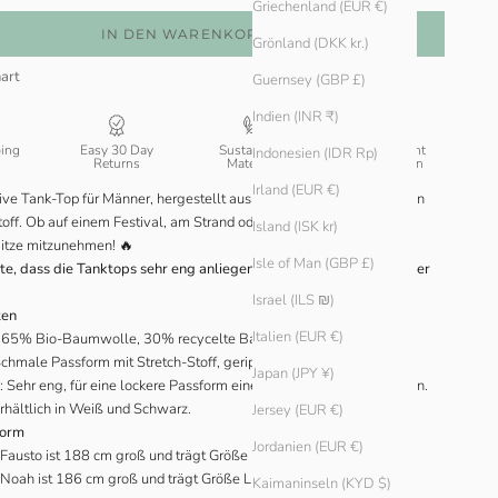
Griechenland (EUR €)
IN DEN WARENKORB
Grönland (DKK kr.)
art
Guernsey (GBP £)
Indien (INR ₹)
ping
Easy 30 Day
Sustainable
Transparent
Indonesien (IDR Rp)
Returns
Materials
Production
Irland (EUR €)
ive Tank-Top für Männer, hergestellt aus unserem charakteristischen
toff. Ob auf einem Festival, am Strand oder im Berghain: Mach dich
Island (ISK kr)
 Hitze mitzunehmen! 🔥
Isle of Man (GBP £)
te, dass die Tanktops sehr eng anliegen, bitte eine Nummer größer
Israel (ILS ₪)
ten
Italien (EUR €)
65% Bio-Baumwolle, 30% recycelte Baumwolle, 5% Elasthan.
chmale Passform mit Stretch-Stoff, gerippte Textur.
Japan (JPY ¥)
: Sehr eng, für eine lockere Passform eine Nummer größer bestellen.
Erhältlich in Weiß und Schwarz.
Jersey (EUR €)
form
Jordanien (EUR €)
 Fausto ist 188 cm groß und trägt Größe L in Weiß.
Noah ist 186 cm groß und trägt Größe L in Schwarz.
Kaimaninseln (KYD $)