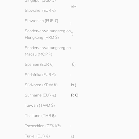
Bosnien und
Singapur (SGD $)
Herzegowina (BAM
Slowakei (EUR €)
КМ)
Slowenien (EUR €)
Brasilien (EUR €)
Sonderverwaltungsregion
Bulgarien (EUR €)
Hongkong (HKD $)
Chile (EUR €)
Sonderverwaltungsregion
China (CNY ¥)
Macau (MOP P)
Costa Rica (CRC ₡)
Spanien (EUR €)
Curaçao (ANG ƒ)
Südafrika (EUR €)
Dänemark (DKK kr.)
Südkorea (KRW ₩)
Deutschland (EUR €)
Suriname (EUR €)
Ecuador (USD $)
Taiwan (TWD $)
Estland (EUR €)
Thailand (THB ฿)
Finnland (EUR €)
Tschechien (CZK Kč)
Frankreich (EUR €)
Türkei (EUR €)