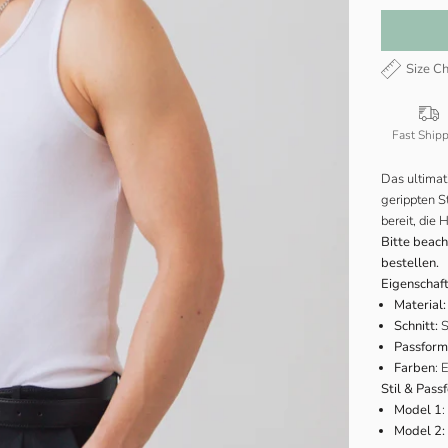
Size Ch
Fast Ship
Das ultimat
gerippten S
bereit, die
Bitte beach
bestellen.
Eigenschaf
Material:
Schnitt:
S
Passform
Farben
: 
Stil & Pass
Model 1
:
Model 2: