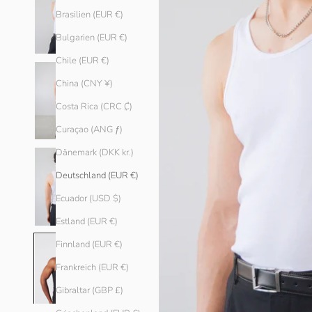
Brasilien (EUR €)
Bulgarien (EUR €)
Chile (EUR €)
China (CNY ¥)
Costa Rica (CRC ₡)
Curaçao (ANG ƒ)
Dänemark (DKK kr.)
Deutschland (EUR €)
Ecuador (USD $)
Estland (EUR €)
Finnland (EUR €)
Frankreich (EUR €)
Gibraltar (GBP £)