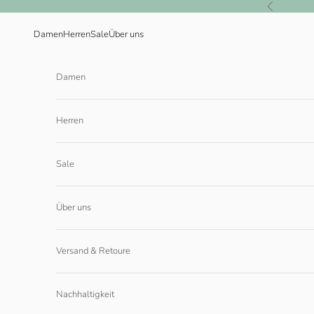
Zum Inhalt springen
Zurück
Damen
Herren
Sale
Über uns
Damen
Herren
Sale
Über uns
Versand & Retoure
Nachhaltigkeit