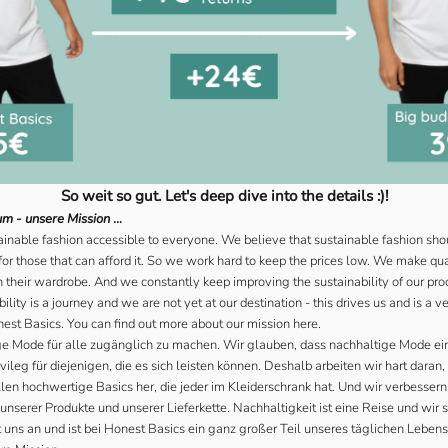
So weit so gut. Let's deep dive into the details :)!
m - unsere Mission
...
tainable fashion accessible to everyone. We believe that sustainable fashion shou
 for those that can afford it. So we work hard to keep the prices low. We make qua
 their wardrobe. And we constantly keep improving the sustainability of our pro
ility is a journey and we are not yet at our destination - this drives us and is a ve
onest Basics. You can find out more about our mission
here
.
tige Mode für alle zugänglich zu machen. Wir glauben, dass nachhaltige Mode ei
ivileg für diejenigen, die es sich leisten können. Deshalb arbeiten wir hart daran,
llen hochwertige Basics her, die jeder im Kleiderschrank hat. Und wir verbessern
unserer Produkte und unserer Lieferkette. Nachhaltigkeit ist eine Reise und wir 
bt uns an und ist bei Honest Basics ein ganz großer Teil unseres täglichen Leben