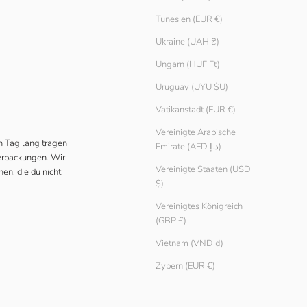
Tunesien (EUR €)
Ukraine (UAH ₴)
Ungarn (HUF Ft)
Uruguay (UYU $U)
Vatikanstadt (EUR €)
Vereinigte Arabische
en Tag lang tragen
Emirate (AED د.إ)
Verpackungen. Wir
Vereinigte Staaten (USD
nen, die du nicht
$)
Vereinigtes Königreich
(GBP £)
Vietnam (VND ₫)
Zypern (EUR €)