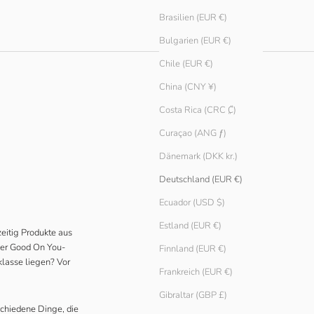
Brasilien (EUR €)
Bulgarien (EUR €)
Chile (EUR €)
China (CNY ¥)
Costa Rica (CRC ₡)
Curaçao (ANG ƒ)
Dänemark (DKK kr.)
Deutschland (EUR €)
Ecuador (USD $)
Estland (EUR €)
zeitig Produkte aus
der Good On You-
Finnland (EUR €)
klasse liegen? Vor
Frankreich (EUR €)
Gibraltar (GBP £)
schiedene Dinge, die