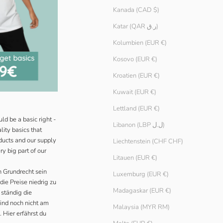
Kanada (CAD $)
Katar (QAR ر.ق)
Kolumbien (EUR €)
Kosovo (EUR €)
Kroatien (EUR €)
Kuwait (EUR €)
Lettland (EUR €)
ld be a basic right -
Libanon (LBP ل.ل)
lity basics that
ducts and our supply
Liechtenstein (CHF CHF)
ry big part of our
Litauen (EUR €)
n Grundrecht sein
Luxemburg (EUR €)
 die Preise niedrig zu
Madagaskar (EUR €)
 ständig die
sind noch nicht am
Malaysia (MYR RM)
s.
Hier
erfährst du