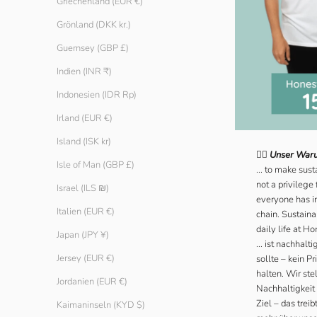
Griechenland (EUR €)
Grönland (DKK kr.)
Guernsey (GBP £)
Indien (INR ₹)
Indonesien (IDR Rp)
Irland (EUR €)
Island (ISK kr)
🦸‍♂️
Unser Waru
Isle of Man (GBP £)
... to make sus
not a privilege
Israel (ILS ₪)
everyone has in
Italien (EUR €)
chain. Sustainab
daily life at H
Japan (JPY ¥)
... ist nachhal
Jersey (EUR €)
sollte – kein Pr
halten. Wir ste
Jordanien (EUR €)
Nachhaltigkeit 
Ziel – das trei
Kaimaninseln (KYD $)