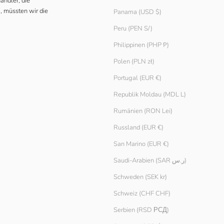
ändler, die
, müssten wir die
Panama (USD $)
Peru (PEN S/)
Philippinen (PHP ₱)
Polen (PLN zł)
Portugal (EUR €)
Republik Moldau (MDL L)
Rumänien (RON Lei)
Russland (EUR €)
San Marino (EUR €)
Saudi-Arabien (SAR ر.س)
Schweden (SEK kr)
Schweiz (CHF CHF)
Serbien (RSD РСД)