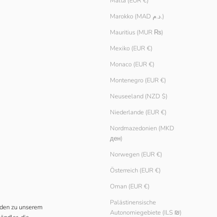
Malta (EUR €)
Marokko (MAD د.م.)
Mauritius (MUR ₨)
Mexiko (EUR €)
Monaco (EUR €)
Montenegro (EUR €)
Neuseeland (NZD $)
Niederlande (EUR €)
Nordmazedonien (MKD
ден)
Norwegen (EUR €)
Österreich (EUR €)
Oman (EUR €)
Palästinensische
enden zu unserem
Autonomiegebiete (ILS ₪)