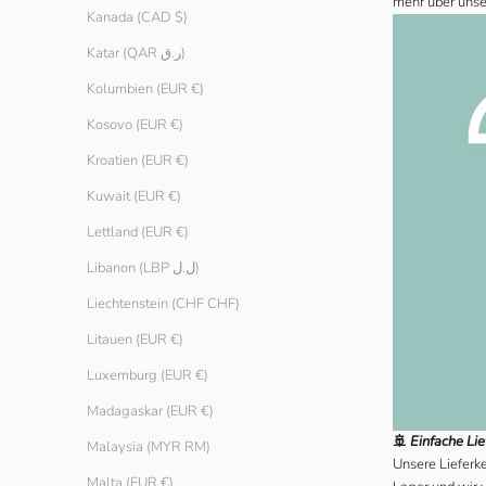
mehr über unse
Kanada (CAD $)
Katar (QAR ر.ق)
Kolumbien (EUR €)
Kosovo (EUR €)
Kroatien (EUR €)
Kuwait (EUR €)
Lettland (EUR €)
Libanon (LBP ل.ل)
Liechtenstein (CHF CHF)
Litauen (EUR €)
Luxemburg (EUR €)
Madagaskar (EUR €)
🚢
Einfache Li
Malaysia (MYR RM)
Unsere Lieferke
Malta (EUR €)