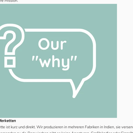
re Mission.
eferketten
tte ist kurz und direkt. Wir produzieren in mehreren Fabriken in Indien, sie vers