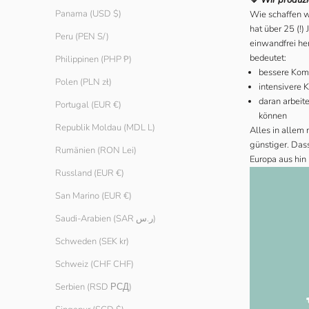
Panama (USD $)
Wie schaffen wi
hat über 25 (!)
Peru (PEN S/)
einwandfrei her
bedeutet:
Philippinen (PHP ₱)
bessere Komm
Polen (PLN zł)
intensivere 
daran arbeite
Portugal (EUR €)
können
Republik Moldau (MDL L)
Alles in allem
günstiger. Dass
Rumänien (RON Lei)
Europa aus hin
Russland (EUR €)
San Marino (EUR €)
Saudi-Arabien (SAR ر.س)
Schweden (SEK kr)
Schweiz (CHF CHF)
Serbien (RSD РСД)