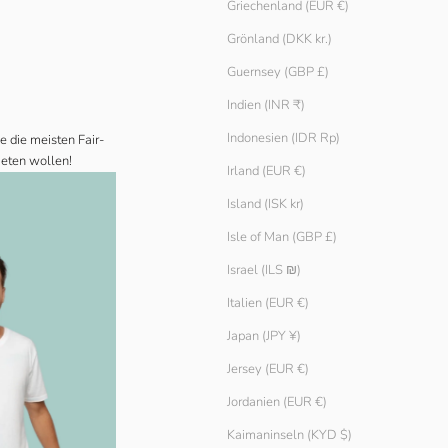
Griechenland (EUR €)
Grönland (DKK kr.)
Guernsey (GBP £)
Indien (INR ₹)
Indonesien (IDR Rp)
e die meisten Fair-
ieten wollen!
Irland (EUR €)
Island (ISK kr)
Isle of Man (GBP £)
Israel (ILS ₪)
Italien (EUR €)
Japan (JPY ¥)
Jersey (EUR €)
Jordanien (EUR €)
Kaimaninseln (KYD $)