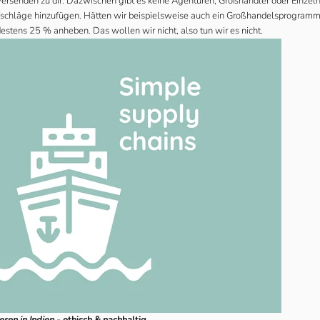
versenden zu dir. Dazwischen gibt es keine Agenturen, Großhändler oder Einzelh
fschläge hinzufügen. Hätten wir beispielsweise auch ein Großhandelsprogramm
estens 25 % anheben. Das wollen wir nicht, also tun wir es nicht.
eren in Indien -
ethisch & nachhaltig