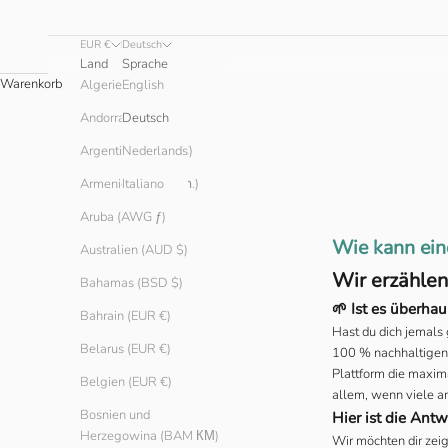
EUR €
Deutsch
Land
Sprache
Warenkorb
English
Algerien (DZD د.ج)
Andorra (EUR €)
Deutsch
Argentinien (EUR €)
Nederlands
Armenien (AMD դր.)
Italiano
Aruba (AWG ƒ)
Wie kann eine
Australien (AUD $)
Wir erzählen
Bahamas (BSD $)
🌱 Ist es überha
Bahrain (EUR €)
Hast du dich jemals 
Belarus (EUR €)
100 % nachhaltigen 
Plattform die maxima
Belgien (EUR €)
allem, wenn viele an
Bosnien und
Hier ist die Antw
Herzegowina (BAM КМ)
Wir möchten dir zeig