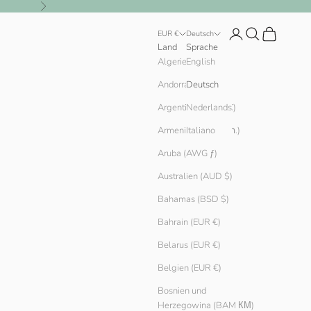
Vor
Anmelden
Suchen
Warenkorb
EUR €
Deutsch
Land
Sprache
English
Algerien (DZD د.ج)
Andorra (EUR €)
Deutsch
Argentinien (EUR €)
Nederlands
Armenien (AMD դր.)
Italiano
Aruba (AWG ƒ)
Australien (AUD $)
Bahamas (BSD $)
Bahrain (EUR €)
Belarus (EUR €)
Belgien (EUR €)
Bosnien und
Herzegowina (BAM КМ)