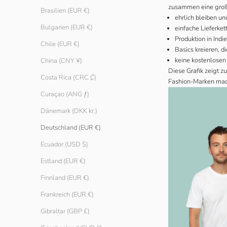
zusammen eine groß
Brasilien (EUR €)
ehrlich bleiben u
Bulgarien (EUR €)
einfache Lieferket
Produktion in Indi
Chile (EUR €)
Basics kreieren, d
keine kostenlosen
China (CNY ¥)
Diese Grafik zeigt z
Costa Rica (CRC ₡)
Fashion-Marken mache
Curaçao (ANG ƒ)
Dänemark (DKK kr.)
Deutschland (EUR €)
Ecuador (USD $)
Estland (EUR €)
Finnland (EUR €)
Frankreich (EUR €)
Gibraltar (GBP £)