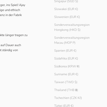
Singapur (SGD $)
er, ins Spiel! Ajay
Slowakei (EUR €)
tige und ethisch
enz in der Fabrik
Slowenien (EUR €)
Sonderverwaltungsregion
Hongkong (HKD $)
ukte länger tragen zu
Sonderverwaltungsregion
Macau (MOP P)
t auf Dauer auch
ht ständig von
Spanien (EUR €)
Südafrika (EUR €)
Südkorea (KRW ₩)
Suriname (EUR €)
Taiwan (TWD $)
Thailand (THB ฿)
Tschechien (CZK Kč)
Türkei (EUR €)