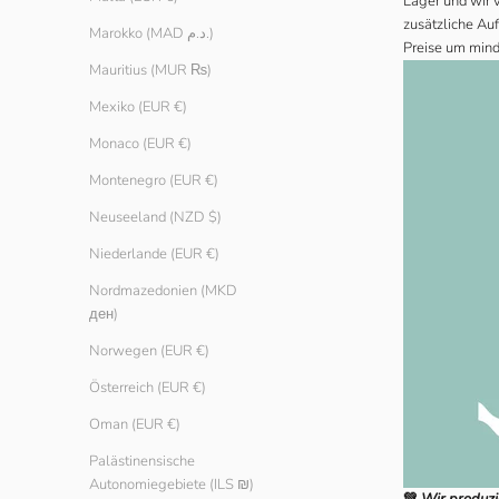
Lager und wir 
zusätzliche Au
Marokko (MAD د.م.)
Preise um mind
Mauritius (MUR ₨)
Mexiko (EUR €)
Monaco (EUR €)
Montenegro (EUR €)
Neuseeland (NZD $)
Niederlande (EUR €)
Nordmazedonien (MKD
ден)
Norwegen (EUR €)
Österreich (EUR €)
Oman (EUR €)
Palästinensische
Autonomiegebiete (ILS ₪)
💚
Wir produzi