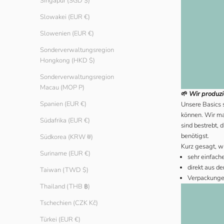
Singapur (SGD $)
Slowakei (EUR €)
Slowenien (EUR €)
Sonderverwaltungsregion
Hongkong (HKD $)
Sonderverwaltungsregion
Macau (MOP P)
🌱
Wir produzi
Spanien (EUR €)
Unsere Basics s
können. Wir ma
Südafrika (EUR €)
sind bestrebt, 
benötigst.
Südkorea (KRW ₩)
Kurz gesagt, wi
Suriname (EUR €)
sehr einfache
direkt aus de
Taiwan (TWD $)
Verpackungen 
Thailand (THB ฿)
Tschechien (CZK Kč)
Türkei (EUR €)