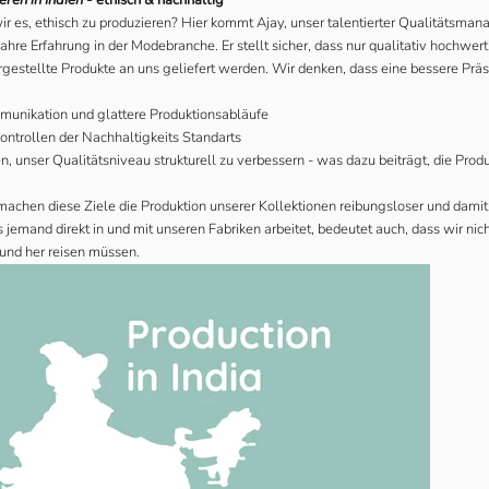
r es, ethisch zu produzieren? Hier kommt Ajay, unser talentierter Qualitätsmanag
 Jahre Erfahrung in der Modebranche. Er stellt sicher, dass nur qualitativ hochwer
gestellte Produkte an uns geliefert werden. Wir denken, dass eine bessere Präs
unikation und glattere Produktionsabläufe
Kontrollen der Nachhaltigkeits Standarts
n, unser Qualitätsniveau strukturell zu verbessern - was dazu beiträgt, die Prod
 machen diese Ziele die Produktion unserer Kollektionen reibungsloser und dami
 jemand direkt in und mit unseren Fabriken arbeitet, bedeutet auch, dass wir nic
 und her reisen müssen.