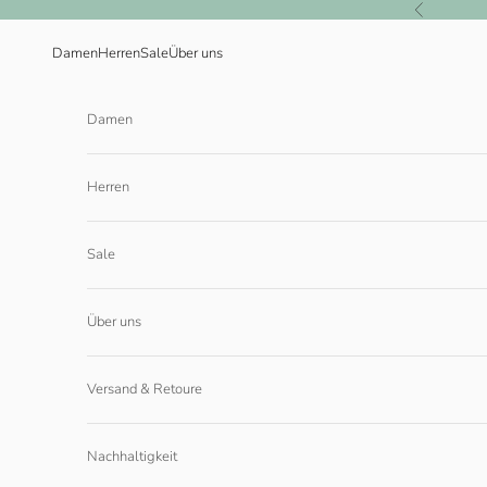
Zum Inhalt springen
Zurück
Damen
Herren
Sale
Über uns
Damen
Herren
Sale
Über uns
Versand & Retoure
Nachhaltigkeit