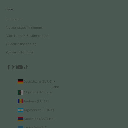
Legal
Impressum
Nutzungsbestimmungen
Datenschutz-Bestimmungen
Widerrufsbelehrung
Widerrufsformular
Deutschland (EUR €)
Land
Algerien (DZD د.ج)
Andorra (EUR €)
Argentinien (EUR €)
Armenien (AMD դր.)
Aruba (AWG ƒ)