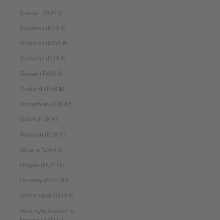
Spanien (EUR €)
Südafrika (EUR €)
Südkorea (KRW ₩)
Suriname (EUR €)
Taiwan (TWD $)
Thailand (THB ฿)
Tschechien (CZK Kč)
Türkei (EUR €)
Tunesien (EUR €)
Ukraine (UAH ₴)
Ungarn (HUF Ft)
Uruguay (UYU $U)
Vatikanstadt (EUR €)
Vereinigte Arabische