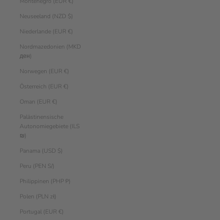
Montenegro (EUR €)
Neuseeland (NZD $)
Niederlande (EUR €)
Nordmazedonien (MKD
ден)
Norwegen (EUR €)
Österreich (EUR €)
Oman (EUR €)
Palästinensische
Autonomiegebiete (ILS
₪)
Panama (USD $)
Peru (PEN S/)
Philippinen (PHP ₱)
Polen (PLN zł)
Portugal (EUR €)