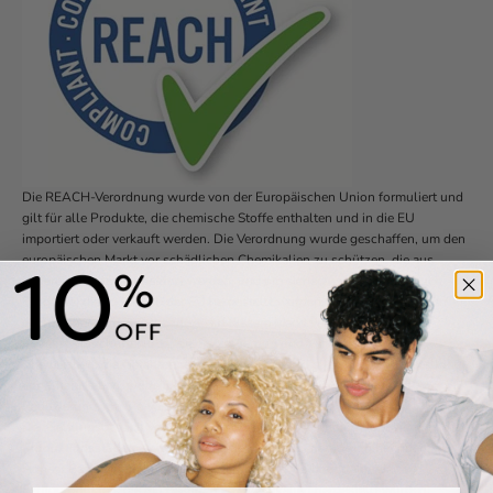
Die REACH-Verordnung wurde von der Europäischen Union formuliert und
gilt für alle Produkte, die chemische Stoffe enthalten und in die EU
importiert oder verkauft werden. Die Verordnung wurde geschaffen, um den
europäischen Markt vor schädlichen Chemikalien zu schützen, die aus
anderen Märkten eingeführt werden, und um sicherzustellen, dass auch
Produkte, die außerhalb der EU hergestellt wurden, den EU-Vorschriften
entsprechen müssen, wenn sie auf diesem Markt verkauft werden. Sie
umfasst Vorschriften über die Registrierung und Verwendung von
Chemikalien, die Gefahrenbewertung von Chemikalien und die Herstellung
von Chemikalien, wobei der Schwerpunkt im letzten Bereich auf der
Reduzierung von Tierversuchen liegt.
Der Geltungsbereich von REACH ist weit gefasst, und obwohl sich unsere
Produktionsstätten weit außerhalb der Europäischen Union befinden, gilt
Honest Basics im Rahmen dieser Verordnung als Importeur von
Fertigprodukten, die mit bestimmten Chemikalien hergestellt wurden.