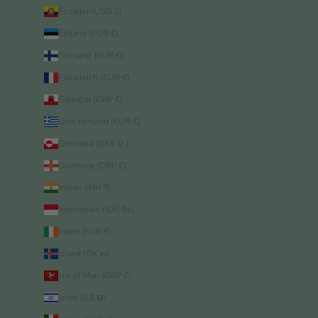
Ecuador (USD $)
Estland (EUR €)
Finnland (EUR €)
Frankreich (EUR €)
Gibraltar (GBP £)
Griechenland (EUR €)
Grönland (DKK kr.)
Guernsey (GBP £)
Indien (INR ₹)
Indonesien (IDR Rp)
Irland (EUR €)
Island (ISK kr)
Isle of Man (GBP £)
Israel (ILS ₪)