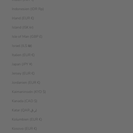
Indonesien (IDR Rp)
Irland (EUR €)
Island (ISK kr)
Isle of Man (GBP £)
Israel (ILS ₪)
Italien (EUR €)
Japan (JPY ¥)
Jersey (EUR €)
Jordanien (EUR €)
Kaimaninseln (KYD $)
Kanada (CAD $)
Katar (QAR ر.ق)
Kolumbien (EUR €)
Kosovo (EUR €)