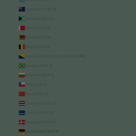
Australien (AUD $)
Bahamas (BSD $)
Bahrain (EUR €)
Belarus (EUR €)
Belgien (EUR €)
Bosnien und Herzegowina (BAM КМ)
Brasilien (EUR €)
Bulgarien (EUR €)
Chile (EUR €)
China (CNY ¥)
Costa Rica (CRC ₡)
Curaçao (ANG ƒ)
Dänemark (DKK kr.)
Deutschland (EUR €)