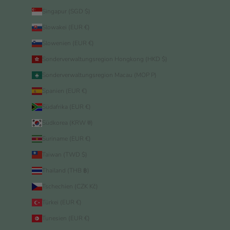
Singapur (SGD $)
Slowakei (EUR €)
Slowenien (EUR €)
Sonderverwaltungsregion Hongkong (HKD $)
Sonderverwaltungsregion Macau (MOP P)
Spanien (EUR €)
Südafrika (EUR €)
Südkorea (KRW ₩)
Suriname (EUR €)
Taiwan (TWD $)
Thailand (THB ฿)
Tschechien (CZK Kč)
Türkei (EUR €)
Tunesien (EUR €)