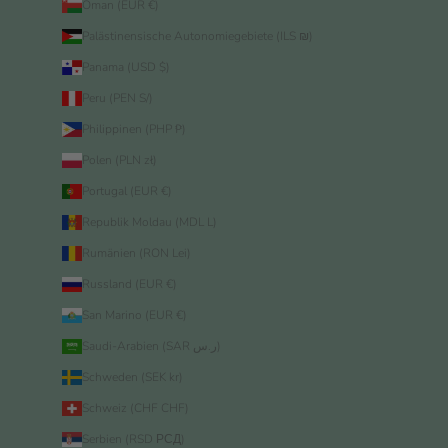
Oman (EUR €)
Palästinensische Autonomiegebiete (ILS ₪)
Panama (USD $)
Peru (PEN S/)
Philippinen (PHP ₱)
Polen (PLN zł)
Portugal (EUR €)
Republik Moldau (MDL L)
Rumänien (RON Lei)
Russland (EUR €)
San Marino (EUR €)
Saudi-Arabien (SAR ر.س)
Schweden (SEK kr)
Schweiz (CHF CHF)
Serbien (RSD РСД)