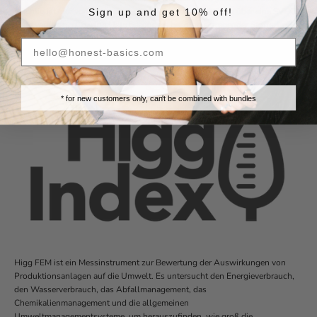
Wichtig ist hier vor allem, dass unsere Produktionsstätten über eine SVHC-
Sign up and get 10% off!
Liste verfügen, d. h. eine Liste besonders besorgniserregender Stoffe, und
dass diese bestätigt wird, dass sie mit der REACH-Verordnung
übereinstimmt (was sie auch tut!).
Higg FEM
* for new customers only, can't be combined with bundles
Higg FEM ist ein Messinstrument zur Bewertung der Auswirkungen von
Produktionsanlagen auf die Umwelt. Es untersucht den Energieverbrauch,
den Wasserverbrauch, das Abfallmanagement, das
Chemikalienmanagement und die allgemeinen
Umweltmanagementsysteme, um herauszufinden, wie groß die