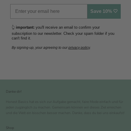
Save 10% 🤍
👆
important:
you'll receive an email to confirm your
subscription to our newsletter. Check your spam folder if you
can't find it.
By signing-up, your agreeing to our
privacy policy
.
Danke dir!
Honest Basics hat es sich zur Aufgabe gemacht, faire Mode einfach und für
jeden zugänglich zu machen. Gemeinsam können wir dieses Ziel erreichen
und die Welt ein bisschen besser machen. Danke, dass du bei uns einkaufst!
Shop