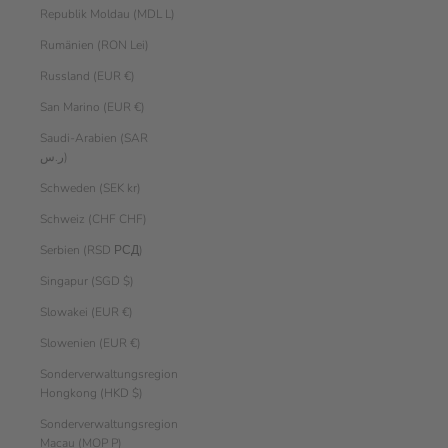
Republik Moldau (MDL L)
Rumänien (RON Lei)
Russland (EUR €)
San Marino (EUR €)
Saudi-Arabien (SAR
ر.س)
Schweden (SEK kr)
Schweiz (CHF CHF)
Serbien (RSD РСД)
Singapur (SGD $)
Slowakei (EUR €)
Slowenien (EUR €)
Sonderverwaltungsregion
Hongkong (HKD $)
Sonderverwaltungsregion
Macau (MOP P)