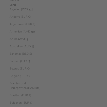
EUR €
Land
Algerien (DZD د.ج)
Andorra (EUR €)
Argentinien (EUR €)
Armenien (AMD դր.)
Aruba (AWG ƒ)
Australien (AUD $)
Bahamas (BSD $)
Bahrain (EUR €)
Belarus (EUR €)
Belgien (EUR €)
Bosnien und
Herzegowina (BAM КМ)
Brasilien (EUR €)
Bulgarien (EUR €)