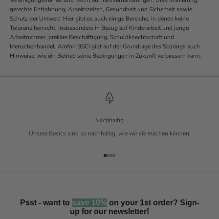
gerechte Entlohnung, Arbeitszeiten, Gesundheit und Sicherheit sowie
Schutz der Umwelt. Hier gibt es auch einige Bereiche, in denen keine
Toleranz herrscht, insbesondere in Bezug auf Kinderarbeit und junge
Arbeitnehmer, prekäre Beschäftigung, Schuldknechtschaft und
Menschenhandel. Amfori BSCI gibt auf der Grundlage des Scorings auch
Hinweise, wie ein Betrieb seine Bedingungen in Zukunft verbessern kann.
Nachhaltig
Unsere Basics sind so nachhaltig, wie wir sie machen können!
Gehe zu Element 1
Gehe zu Element 2
Gehe zu Element 3
Gehe zu Element 4
Psst - want to
save 10%
on your 1st order? Sign-
up for our newsletter!