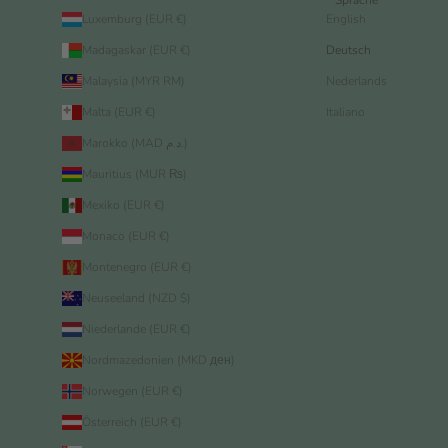
Luxemburg (EUR €)
English
Madagaskar (EUR €)
Deutsch
Malaysia (MYR RM)
Nederlands
Malta (EUR €)
Italiano
Marokko (MAD د.م.)
Mauritius (MUR ₨)
Mexiko (EUR €)
Monaco (EUR €)
Montenegro (EUR €)
Neuseeland (NZD $)
Niederlande (EUR €)
Nordmazedonien (MKD ден)
Norwegen (EUR €)
Österreich (EUR €)