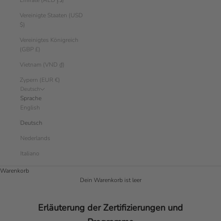
Emirate (AED د.إ)
Vereinigte Staaten (USD
$)
Vereinigtes Königreich
(GBP £)
Vietnam (VND ₫)
Zypern (EUR €)
Deutsch
Sprache
English
Deutsch
Nederlands
Italiano
Warenkorb
Dein Warenkorb ist leer
Erläuterung der Zertifizierungen und