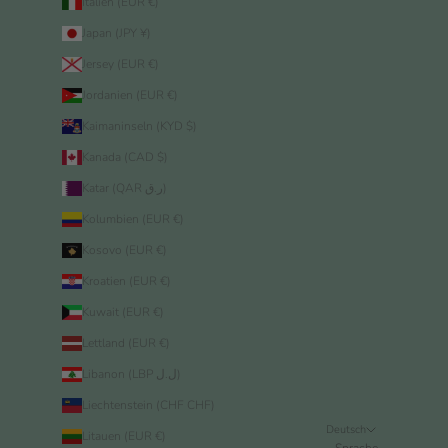
Italien (EUR €)
Japan (JPY ¥)
Jersey (EUR €)
Jordanien (EUR €)
Kaimaninseln (KYD $)
Kanada (CAD $)
Katar (QAR ر.ق)
Kolumbien (EUR €)
Kosovo (EUR €)
Kroatien (EUR €)
Kuwait (EUR €)
Lettland (EUR €)
Libanon (LBP ل.ل)
Liechtenstein (CHF CHF)
Deutsch
Litauen (EUR €)
Sprache