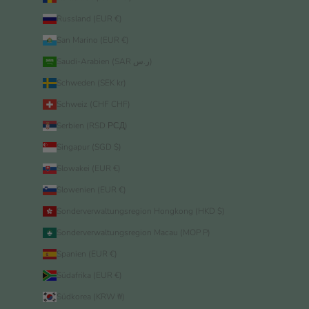
Russland (EUR €)
San Marino (EUR €)
Saudi-Arabien (SAR ر.س)
Schweden (SEK kr)
Schweiz (CHF CHF)
Serbien (RSD РСД)
Singapur (SGD $)
Slowakei (EUR €)
Slowenien (EUR €)
Sonderverwaltungsregion Hongkong (HKD $)
Sonderverwaltungsregion Macau (MOP P)
Spanien (EUR €)
Südafrika (EUR €)
Südkorea (KRW ₩)