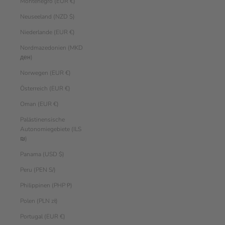
Montenegro (EUR €)
Neuseeland (NZD $)
Niederlande (EUR €)
Nordmazedonien (MKD
ден)
Norwegen (EUR €)
Österreich (EUR €)
Oman (EUR €)
Palästinensische
Autonomiegebiete (ILS
₪)
Panama (USD $)
Peru (PEN S/)
Philippinen (PHP ₱)
Polen (PLN zł)
Portugal (EUR €)