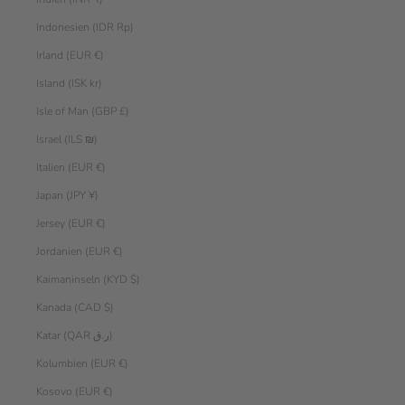
Indonesien (IDR Rp)
Irland (EUR €)
Island (ISK kr)
Isle of Man (GBP £)
Israel (ILS ₪)
Italien (EUR €)
Japan (JPY ¥)
Jersey (EUR €)
Jordanien (EUR €)
Kaimaninseln (KYD $)
Kanada (CAD $)
Katar (QAR ر.ق)
Kolumbien (EUR €)
Kosovo (EUR €)