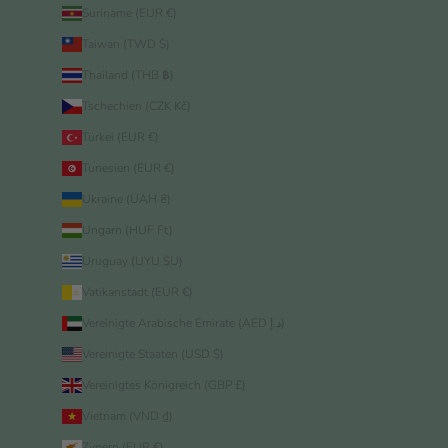
Suriname (EUR €)
Taiwan (TWD $)
Thailand (THB ฿)
Tschechien (CZK Kč)
Türkei (EUR €)
Tunesien (EUR €)
Ukraine (UAH ₴)
Ungarn (HUF Ft)
Uruguay (UYU $U)
Vatikanstadt (EUR €)
Vereinigte Arabische Emirate (AED د.إ)
Vereinigte Staaten (USD $)
Vereinigtes Königreich (GBP £)
Vietnam (VND ₫)
Zypern (EUR €)