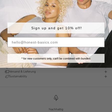
Komfort im Alltag. Der Stoff ist jetzt dicker und strapazierfähiger, während
der Preis niedriger ist als zuvor!
Eigenschaften
Material:
65% Bio-Baumwolle, 30% recycelte Baumwolle, 5% Elastan.
Schnitt:
Schlichter Bund ohne sichtbares Branding für einen sauberen,
minimalistischen Look.
Sign up and get 10% off!
Passform
: Bequeme Passform ohne Etiketten, mit aufgedruckten
Pflegehinweisen auf der Innenseite für maximalen Komfort.
Farben
: Erhältlich in Schwarz.
Stil & Passform
Das
Model
ist 188 cm groß und trägt Größe M in Schwarz.
* for new customers only, can't be combined with bundles
Bewertungen
Versand & Lieferung
Sustainability
Nachhaltig