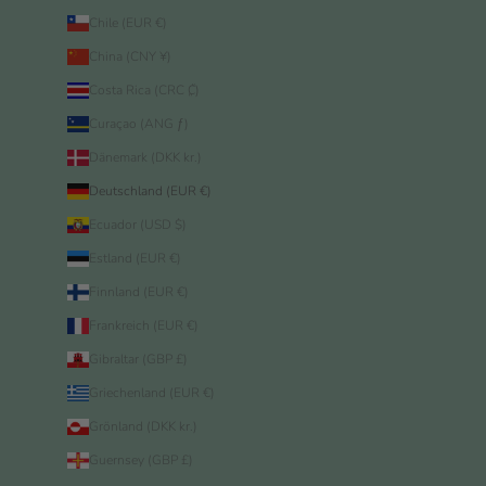
Chile (EUR €)
China (CNY ¥)
Costa Rica (CRC ₡)
Curaçao (ANG ƒ)
Dänemark (DKK kr.)
Deutschland (EUR €)
Ecuador (USD $)
Estland (EUR €)
Finnland (EUR €)
Frankreich (EUR €)
Gibraltar (GBP £)
Griechenland (EUR €)
Grönland (DKK kr.)
Guernsey (GBP £)