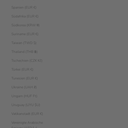
Spanien (EUR €)
Südafrika (EUR €)
Südkorea (KRW ₩)
Suriname (EUR €)
Taiwan (TWD $)
Thailand (THB ฿)
Tschechien (CZK Kč)
Türkei (EUR €)
Tunesien (EUR €)
Ukraine (UAH ₴)
Ungarn (HUF Ft)
Uruguay (UYU $U)
Vatikanstadt (EUR €)
Vereinigte Arabische