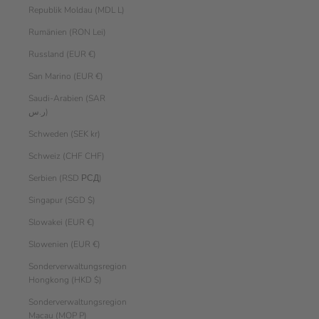
Republik Moldau (MDL L)
Rumänien (RON Lei)
Russland (EUR €)
San Marino (EUR €)
Saudi-Arabien (SAR
ر.س)
Schweden (SEK kr)
Schweiz (CHF CHF)
Serbien (RSD РСД)
Singapur (SGD $)
Slowakei (EUR €)
Slowenien (EUR €)
Sonderverwaltungsregion
Hongkong (HKD $)
Sonderverwaltungsregion
Macau (MOP P)