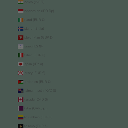
Indien (INR ₹)
Indonesien (IDR Rp)
Irland (EUR €)
Island (ISK kr)
Isle of Man (GBP £)
Israel (ILS ₪)
Italien (EUR €)
Japan (JPY ¥)
Jersey (EUR €)
Jordanien (EUR €)
Kaimaninseln (KYD $)
Kanada (CAD $)
Katar (QAR ر.ق)
Kolumbien (EUR €)
Kosovo (EUR €)