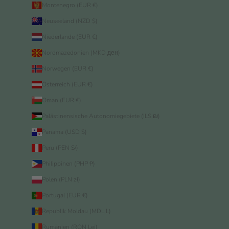
Montenegro (EUR €)
Neuseeland (NZD $)
Niederlande (EUR €)
Nordmazedonien (MKD ден)
Norwegen (EUR €)
Österreich (EUR €)
Oman (EUR €)
Palästinensische Autonomiegebiete (ILS ₪)
Panama (USD $)
Peru (PEN S/)
Philippinen (PHP ₱)
Polen (PLN zł)
Portugal (EUR €)
Republik Moldau (MDL L)
Rumänien (RON Lei)