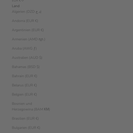
EUR €
Land
Algerien (DZD د.ج)
Andorra (EUR €)
Argentinien (EUR €)
Armenien (AMD դր.)
Aruba (AWG ƒ)
Australien (AUD $)
Bahamas (BSD $)
Bahrain (EUR €)
Belarus (EUR €)
Belgien (EUR €)
Bosnien und
Herzegowina (BAM КМ)
Brasilien (EUR €)
Bulgarien (EUR €)