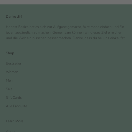
Danke dir!
Honest Basics hat es sich zur Aufgabe gemacht, faire Mode einfach und für
jeden zugänglich zu machen. Gemeinsam können wir dieses Ziel erreichen
und die Welt ein bisschen besser machen. Danke, dass du bei uns einkaufst!
Shop
Bestseller
Women
Men
Sale
Gift Cards
Alle Produkte
Learn More
About