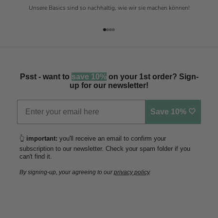
Unsere Basics sind so nachhaltig, wie wir sie machen können!
Gehe zu Element 1
Gehe zu Element 2
Gehe zu Element 3
Gehe zu Element 4
Psst - want to
save 10%
on your 1st order? Sign-
up for our newsletter!
Save 10% 🤍
👆
important:
you'll receive an email to confirm your
subscription to our newsletter. Check your spam folder if you
can't find it.
By signing-up, your agreeing to our
privacy policy
.