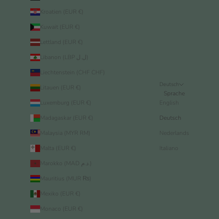
Kroatien (EUR €)
Kuwait (EUR €)
Lettland (EUR €)
Libanon (LBP ل.ل)
Liechtenstein (CHF CHF)
Deutsch
Litauen (EUR €)
Sprache
Luxemburg (EUR €)
English
Madagaskar (EUR €)
Deutsch
Malaysia (MYR RM)
Nederlands
Malta (EUR €)
Italiano
Marokko (MAD د.م.)
Mauritius (MUR ₨)
Mexiko (EUR €)
Monaco (EUR €)