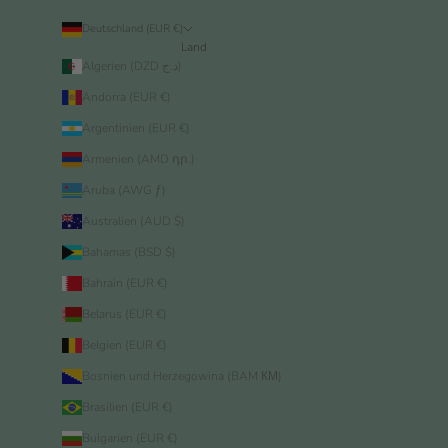
Deutschland (EUR €)
Land
Algerien (DZD د.ج)
Andorra (EUR €)
Argentinien (EUR €)
Armenien (AMD դր.)
Aruba (AWG ƒ)
Australien (AUD $)
Bahamas (BSD $)
Bahrain (EUR €)
Belarus (EUR €)
Belgien (EUR €)
Bosnien und Herzegowina (BAM КМ)
Brasilien (EUR €)
Bulgarien (EUR €)