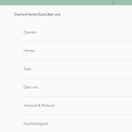
Zum Inhalt springen
Zurück
Damen
Herren
Sale
Über uns
Damen
Herren
Sale
Über uns
Versand & Retoure
Nachhaltigkeit