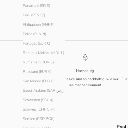
Panama (USD $)
Peru (PEN S/)
Straight Fit Tanktop
Straight Fit Ta
Angebot
Angebot
€ 14.90
€ 14.90
Philippinen (PHP ₱)
Polen (PLN zł)
Portugal (EUR €)
Republik Moldau (MDL L)
Rumänien (RON Lei)
Nachhaltig
Russland (EUR €)
Unsere Basics sind so nachhaltig, wie wir
Die
San Marino (EUR €)
sie machen können!
Saudi-Arabien (SAR ر.س)
Schweden (SEK kr)
Schweiz (CHF CHF)
Serbien (RSD РСД)
Psst 