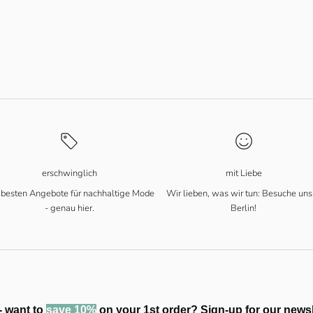
nktop
erschwinglich
mit Liebe
 besten Angebote für nachhaltige Mode
Wir lieben, was wir tun: Besuche uns
- genau hier.
Berlin!
- want to
save 10%
on your 1st order? Sign-up for our newsl