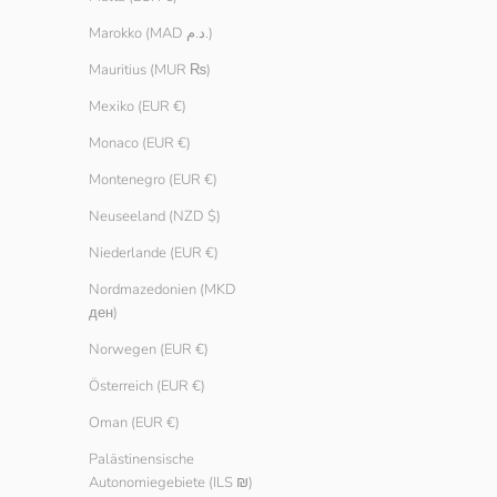
Stretch Tank
Stretch Tank
Marokko (MAD د.م.)
Angebot
Regulärer Preis
Angebot
Reguläre
€ 6.90
€ 14.90
€ 6.90
€ 14.90
Mauritius (MUR ₨)
Mexiko (EUR €)
Monaco (EUR €)
Montenegro (EUR €)
Neuseeland (NZD $)
Niederlande (EUR €)
Nordmazedonien (MKD
ден)
Norwegen (EUR €)
Österreich (EUR €)
Oman (EUR €)
Palästinensische
Autonomiegebiete (ILS ₪)