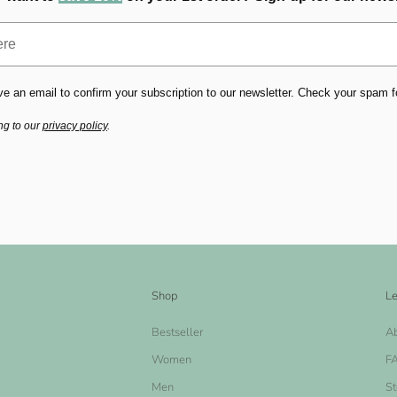
ve an email to confirm your subscription to our newsletter. Check your spam fold
ng to our
privacy policy
.
Shop
Le
Bestseller
A
Women
F
Men
St