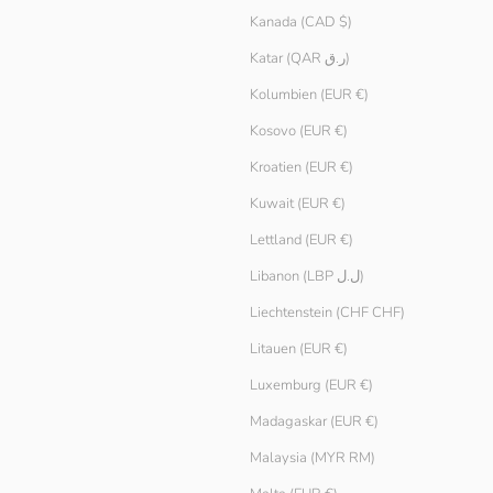
Kanada (CAD $)
Katar (QAR ر.ق)
Kolumbien (EUR €)
Kosovo (EUR €)
Kroatien (EUR €)
Kuwait (EUR €)
Lettland (EUR €)
Libanon (LBP ل.ل)
Liechtenstein (CHF CHF)
Litauen (EUR €)
Luxemburg (EUR €)
Madagaskar (EUR €)
Stretch Tank
Angebot
Regulärer Preis
€ 9.90
€ 14.90
Malaysia (MYR RM)