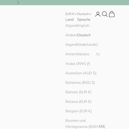
Vor
Anmelden
Suchen
Warenkorb
EUR €
Deutsch
Land
Sprache
English
Algerien (DZD د.ج)
Andorra (EUR €)
Deutsch
Argentinien (EUR €)
Nederlands
Armenien (AMD դր.)
Italiano
Aruba (AWG ƒ)
Australien (AUD $)
Bahamas (BSD $)
Bahrain (EUR €)
Belarus (EUR €)
Belgien (EUR €)
Bosnien und
Herzegowina (BAM КМ)