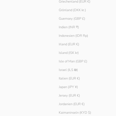
Griechenland (EUR €)
Grönland (DKK kr.)
Guernsey (GBP £)
Indien (INR ₹)
Indonesien (IDR Rp)
Irland (EUR €)
Island (ISK kr)
Isle of Man (GBP £)
Geripptes Racer-Top
Angebot
€ 16.90
Israel (ILS ₪)
Italien (EUR €)
Japan (JPY ¥)
Jersey (EUR €)
Jordanien (EUR €)
SPARE € 5.00
Kaimaninseln (KYD $)