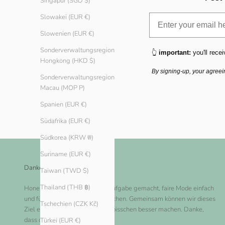
Singapur (SGD $)
Slowakei (EUR €)
Slowenien (EUR €)
Sonderverwaltungsregion
👆
important:
you'll recei
Hongkong (HKD $)
By signing-up, your agreei
Sonderverwaltungsregion
Macau (MOP P)
Spanien (EUR €)
Südafrika (EUR €)
Südkorea (KRW ₩)
Suriname (EUR €)
Danke dir!
Taiwan (TWD $)
Thailand (THB ฿)
Honest Basics hat es sich zur Aufgabe gemacht, faire Mode einfach
und für jeden zugänglich zu machen. Gemeinsam können wir dieses
Tschechien (CZK Kč)
Ziel erreichen und die Welt ein bisschen besser machen. Danke,
dass du bei uns einkaufst!
Türkei (EUR €)