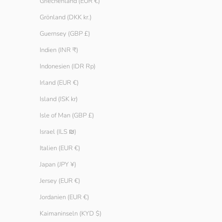
Griechenland (EUR €)
Grönland (DKK kr.)
Guernsey (GBP £)
Indien (INR ₹)
Indonesien (IDR Rp)
Irland (EUR €)
Island (ISK kr)
Isle of Man (GBP £)
Israel (ILS ₪)
Italien (EUR €)
Japan (JPY ¥)
Jersey (EUR €)
Geripptes Racer-Top
Geripptes Rac
Jordanien (EUR €)
Angebot
Angebot
€ 14.90
€ 14.90
Kaimaninseln (KYD $)