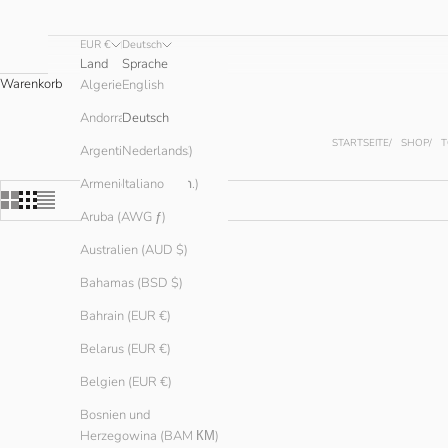
EUR €
Deutsch
Land
Sprache
Warenkorb
English
Algerien (DZD د.ج)
Andorra (EUR €)
Deutsch
STARTSEITE
SHOP
T
Argentinien (EUR €)
Nederlands
Armenien (AMD դր.)
Italiano
Aruba (AWG ƒ)
Australien (AUD $)
SPARE € 5.00
Bahamas (BSD $)
Bahrain (EUR €)
Belarus (EUR €)
Belgien (EUR €)
Bosnien und
Herzegowina (BAM КМ)