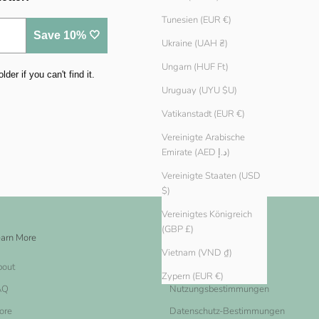
Tunesien (EUR €)
Save 10% 🤍
Ukraine (UAH ₴)
Ungarn (HUF Ft)
er if you can't find it.
Uruguay (UYU $U)
Vatikanstadt (EUR €)
Vereinigte Arabische
Emirate (AED د.إ)
Vereinigte Staaten (USD
$)
Vereinigtes Königreich
(GBP £)
arn More
Legal
Vietnam (VND ₫)
bout
Impressum
Zypern (EUR €)
AQ
Nutzungsbestimmungen
ore
Datenschutz-Bestimmungen