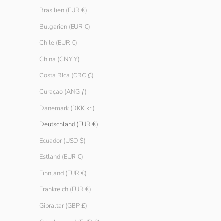
Brasilien (EUR €)
Bulgarien (EUR €)
Chile (EUR €)
China (CNY ¥)
Costa Rica (CRC ₡)
Curaçao (ANG ƒ)
Dänemark (DKK kr.)
Mock-Top
Geripptes Rac
Deutschland (EUR €)
Angebot
Regulärer Preis
Angebot
ab € 9.90
€ 14.90
€ 14.90
Farbe
Ecuador (USD $)
Sky
Cypress
Estland (EUR €)
Atlantic
Finnland (EUR €)
Earth
Schwarz
Frankreich (EUR €)
Gibraltar (GBP £)