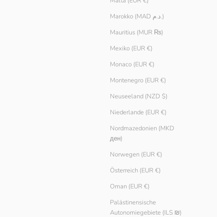
Malta (EUR €)
Marokko (MAD د.م.)
Mauritius (MUR ₨)
Mexiko (EUR €)
Monaco (EUR €)
Montenegro (EUR €)
Neuseeland (NZD $)
Niederlande (EUR €)
Nordmazedonien (MKD
ден)
Norwegen (EUR €)
Österreich (EUR €)
Oman (EUR €)
Palästinensische
Autonomiegebiete (ILS ₪)