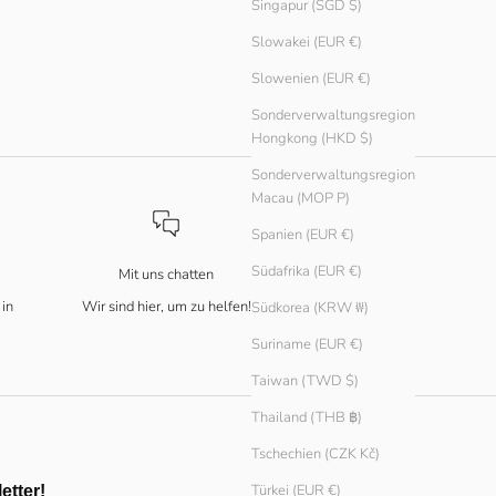
Singapur (SGD $)
Slowakei (EUR €)
Slowenien (EUR €)
Sonderverwaltungsregion
Hongkong (HKD $)
Sonderverwaltungsregion
Macau (MOP P)
Spanien (EUR €)
Südafrika (EUR €)
Mit uns chatten
 in
Wir sind hier, um zu helfen!
Südkorea (KRW ₩)
Suriname (EUR €)
Taiwan (TWD $)
Thailand (THB ฿)
Tschechien (CZK Kč)
Türkei (EUR €)
etter!