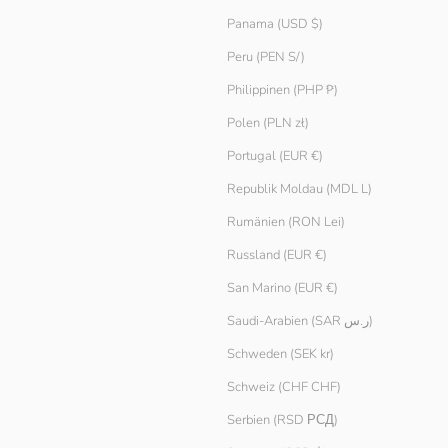
Panama (USD $)
Strick-Tanktop
Angebot
€ 29.90
Peru (PEN S/)
Philippinen (PHP ₱)
Polen (PLN zł)
Portugal (EUR €)
Republik Moldau (MDL L)
Rumänien (RON Lei)
Russland (EUR €)
San Marino (EUR €)
Saudi-Arabien (SAR ر.س)
Schweden (SEK kr)
Schweiz (CHF CHF)
Serbien (RSD РСД)