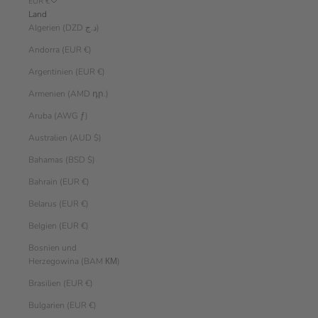
EUR €
Land
Algerien (DZD د.ج)
Andorra (EUR €)
Argentinien (EUR €)
Armenien (AMD դր.)
Aruba (AWG ƒ)
Australien (AUD $)
Bahamas (BSD $)
Bahrain (EUR €)
Belarus (EUR €)
Belgien (EUR €)
Bosnien und
Herzegowina (BAM КМ)
Brasilien (EUR €)
Bulgarien (EUR €)