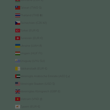
Taiwan (TWD $)
Thailand (THB ฿)
Tschechien (CZK Kč)
Türkei (EUR €)
Tunesien (EUR €)
Ukraine (UAH ₴)
Ungarn (HUF Ft)
Uruguay (UYU $U)
Vatikanstadt (EUR €)
Vereinigte Arabische Emirate (AED د.إ)
Vereinigte Staaten (USD $)
Vereinigtes Königreich (GBP £)
Vietnam (VND ₫)
Zypern (EUR €)