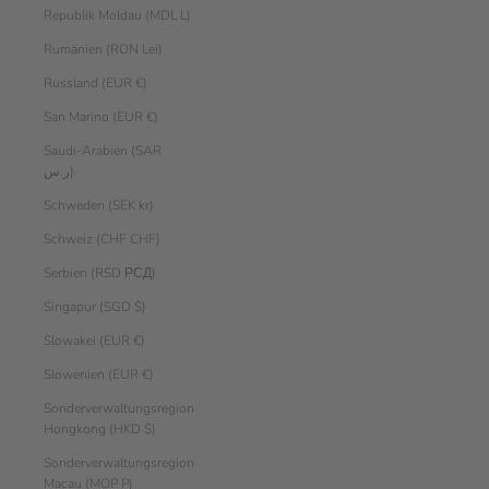
Republik Moldau (MDL L)
Rumänien (RON Lei)
Russland (EUR €)
San Marino (EUR €)
Saudi-Arabien (SAR
ر.س)
Schweden (SEK kr)
Schweiz (CHF CHF)
Serbien (RSD РСД)
Singapur (SGD $)
Slowakei (EUR €)
Slowenien (EUR €)
Sonderverwaltungsregion
Hongkong (HKD $)
Sonderverwaltungsregion
Macau (MOP P)