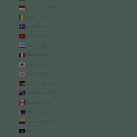
Indonesien (IDR Rp)
Irland (EUR €)
Island (ISK kr)
Isle of Man (GBP £)
Israel (ILS ₪)
Italien (EUR €)
Japan (JPY ¥)
Jersey (EUR €)
Jordanien (EUR €)
Kaimaninseln (KYD $)
Kanada (CAD $)
Katar (QAR ر.ق)
Kolumbien (EUR €)
Kosovo (EUR €)