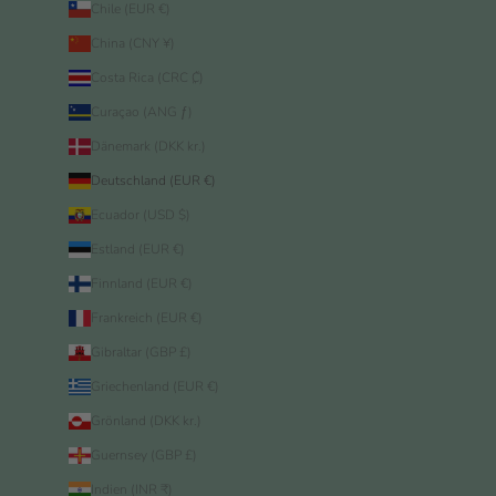
Chile (EUR €)
China (CNY ¥)
Costa Rica (CRC ₡)
Curaçao (ANG ƒ)
Dänemark (DKK kr.)
Deutschland (EUR €)
Ecuador (USD $)
Estland (EUR €)
Finnland (EUR €)
Frankreich (EUR €)
Gibraltar (GBP £)
Griechenland (EUR €)
Grönland (DKK kr.)
Guernsey (GBP £)
Indien (INR ₹)