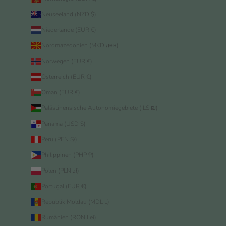
Neuseeland (NZD $)
Niederlande (EUR €)
Nordmazedonien (MKD ден)
Norwegen (EUR €)
Österreich (EUR €)
Oman (EUR €)
Palästinensische Autonomiegebiete (ILS ₪)
Panama (USD $)
Peru (PEN S/)
Philippinen (PHP ₱)
Polen (PLN zł)
Portugal (EUR €)
Republik Moldau (MDL L)
Rumänien (RON Lei)