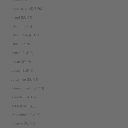
Indonesien (IDR Rp)
Irland (EUR €)
Island (ISK kr)
Isle of Man (GBP £)
Israel (ILS ₪)
Italien (EUR €)
Japan (JPY ¥)
Jersey (EUR €)
Jordanien (EUR €)
Kaimaninseln (KYD $)
Kanada (CAD $)
Katar (QAR ر.ق)
Kolumbien (EUR €)
Kosovo (EUR €)