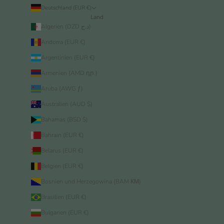
Deutschland (EUR €)
Land
Algerien (DZD د.ج)
Andorra (EUR €)
Argentinien (EUR €)
Armenien (AMD դր.)
Aruba (AWG ƒ)
Australien (AUD $)
Bahamas (BSD $)
Bahrain (EUR €)
Belarus (EUR €)
Belgien (EUR €)
Bosnien und Herzegowina (BAM КМ)
Brasilien (EUR €)
Bulgarien (EUR €)