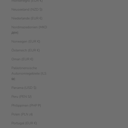
Montenegro (EUR €)
Neuseeland (NZD $)
Niederlande (EUR €)
Nordmazedonien (MKD
ден)
Norwegen (EUR €)
Österreich (EUR €)
Oman (EUR €)
Palästinensische
Autonomiegebiete (ILS
₪)
Panama (USD $)
Peru (PEN S/)
Philippinen (PHP ₱)
Polen (PLN zł)
Portugal (EUR €)