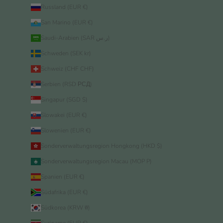
Russland (EUR €)
San Marino (EUR €)
Saudi-Arabien (SAR ر.س)
Schweden (SEK kr)
Schweiz (CHF CHF)
Serbien (RSD РСД)
Singapur (SGD $)
Slowakei (EUR €)
Slowenien (EUR €)
Sonderverwaltungsregion Hongkong (HKD $)
Sonderverwaltungsregion Macau (MOP P)
Spanien (EUR €)
Südafrika (EUR €)
Südkorea (KRW ₩)
Suriname (EUR €)