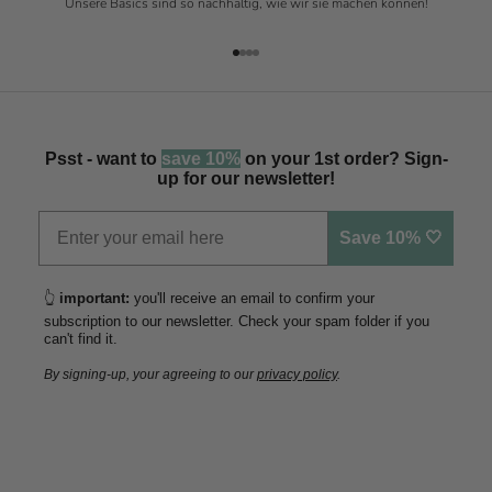
Unsere Basics sind so nachhaltig, wie wir sie machen können!
Gehe zu Element 1
Gehe zu Element 2
Gehe zu Element 3
Gehe zu Element 4
Psst - want to
save 10%
on your 1st order? Sign-
up for our newsletter!
Save 10% 🤍
👆
important:
you'll receive an email to confirm your
subscription to our newsletter. Check your spam folder if you
can't find it.
By signing-up, your agreeing to our
privacy policy
.