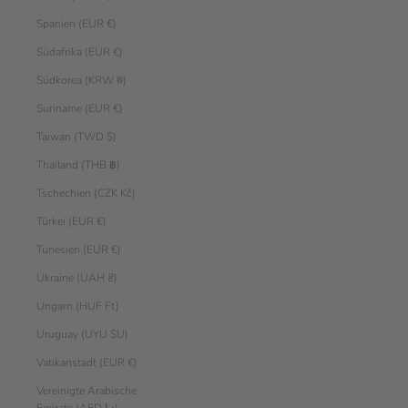
Spanien (EUR €)
Südafrika (EUR €)
Südkorea (KRW ₩)
Suriname (EUR €)
Taiwan (TWD $)
Thailand (THB ฿)
Tschechien (CZK Kč)
Türkei (EUR €)
Tunesien (EUR €)
Ukraine (UAH ₴)
Ungarn (HUF Ft)
Uruguay (UYU $U)
Vatikanstadt (EUR €)
Vereinigte Arabische