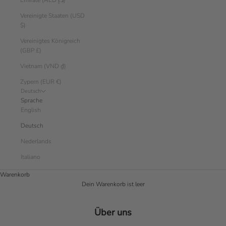
Emirate (AED د.إ)
Vereinigte Staaten (USD
$)
Vereinigtes Königreich
(GBP £)
Vietnam (VND ₫)
Zypern (EUR €)
Deutsch
Sprache
English
Deutsch
Nederlands
Italiano
Warenkorb
Dein Warenkorb ist leer
Über uns