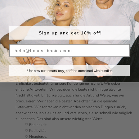
Honest Basics bietet maximale Nachhaltigkeit zu erschwinglichen
Preisen. Wir konzentrieren uns auf das Wesentliche, nicht auf Hype-
getriebene Produkte, denn hier können wir die größte Wirkung
erzielen. Wir verfolgen einen sehr kommerziellen Ansatz. Weil wir
unsere Reichweite so schnell wie möglich vergrößern wollen. So
haben möglichst viele Menschen die Möglichkeit, nachhaltige Mode zu
Sign up and get 10% off!
genießen.
4. Für wen tun wir das?
Für dich! Für Menschen, wie uns:
🦩 aufmerksam
🦩 jung
🦩 motiviert, mehr zu erreichen
* for new customers only, can't be combined with bundles
5. Was sind unsere Werte?
Ehrlichkeit bedeutet für unsere Kundengemeinschaft: Wir geben
ehrliche Antworten. Wir betrügen die Leute nicht mit gefälschter
Nachhaltigkeit. Ehrlichkeit gilt auch für die Art und Weise, wie wir
produzieren: Wir haben die besten Absichten für die gesamte
Lieferkette. Wir schrecken nicht vor den schlechten Dingen zurück,
aber wir schauen sie uns an und versuchen, sie so schnell wie möglich
zu beheben. Das sind also unsere wichtigsten Werte
♡
Ehrlichkeit.
♡
Positivität.
♡
Neugierde.