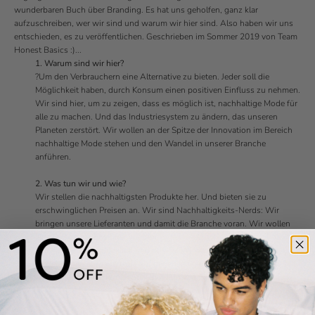
wunderbaren Buch über Branding. Es hat uns geholfen, ganz klar
aufzuschreiben, wer wir sind und warum wir hier sind. Also haben wir uns
entschieden, es zu veröffentlichen. Geschrieben im Sommer 2019 von Team
Honest Basics :)...
1. Warum sind wir hier?
?Um den Verbrauchern eine Alternative zu bieten. Jeder soll die
Möglichkeit haben, durch Konsum einen positiven Einfluss zu nehmen.
Wir sind hier, um zu zeigen, dass es möglich ist, nachhaltige Mode für
alle zu machen. Und das Industriesystem zu ändern, das unseren
Planeten zerstört. Wir wollen an der Spitze der Innovation im Bereich
nachhaltige Mode stehen und den Wandel in unserer Branche
anführen.
2. Was tun wir und wie?
Wir stellen die nachhaltigsten Produkte her. Und bieten sie zu
erschwinglichen Preisen an. Wir sind Nachhaltigkeits-Nerds: Wir
bringen unsere Lieferanten und damit die Branche voran. Wir wollen
jede Saison nachhaltiger werden.
Wir sind ehrlich, glücklich und positiv. Wir wollen langfristige
Beziehungen aufbauen, die auf gegenseitigem Vertrauen basieren. Mit
Kunden und mit externen Stakeholdern wie Fabriken.
3. Was unterscheidet uns?