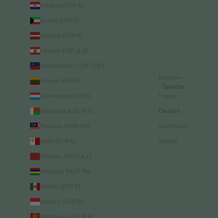
Kroatien (EUR €)
Kuwait (EUR €)
Lettland (EUR €)
Libanon (LBP ل.ل)
Liechtenstein (CHF CHF)
Deutsch
Litauen (EUR €)
Sprache
Luxemburg (EUR €)
English
Madagaskar (EUR €)
Deutsch
Malaysia (MYR RM)
Nederlands
Malta (EUR €)
Italiano
Marokko (MAD د.م.)
Mauritius (MUR ₨)
Mexiko (EUR €)
Monaco (EUR €)
Montenegro (EUR €)