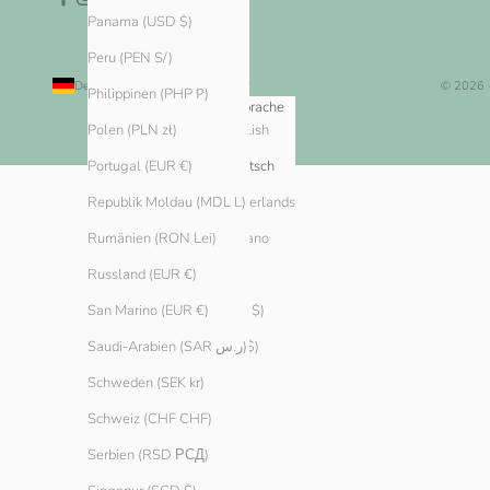
Panama (USD $)
Peru (PEN S/)
Deutschland (EUR €)
Deutsch
© 2026 
Philippinen (PHP ₱)
Land
Sprache
English
Algerien (DZD د.ج)
Polen (PLN zł)
Andorra (EUR €)
Deutsch
Portugal (EUR €)
Argentinien (EUR €)
Nederlands
Republik Moldau (MDL L)
Armenien (AMD դր.)
Italiano
Rumänien (RON Lei)
Aruba (AWG ƒ)
Russland (EUR €)
Australien (AUD $)
San Marino (EUR €)
Bahamas (BSD $)
Saudi-Arabien (SAR ر.س)
Bahrain (EUR €)
Schweden (SEK kr)
Belarus (EUR €)
Schweiz (CHF CHF)
Belgien (EUR €)
Serbien (RSD РСД)