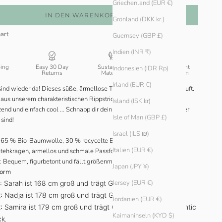
Griechenland (EUR €)
IN DEN WARENKORB
Grönland (DKK kr.)
art
Guernsey (GBP £)
Indien (INR ₹)
ping
Easy 30 Day
Sustainable
Transparent
Indonesien (IDR Rp)
Returns
Materials
Production
Irland (EUR €)
ind wieder da! Dieses süße, ärmellose Top war schon oft ausverkauft.
 aus unserem charakteristischen Rippstrick.
Island (ISK kr)
zend und einfach cool … Schnapp dir dein Exemplar, bevor sie wieder
Isle of Man (GBP £)
sind!
Israel (ILS ₪)
65 % Bio-Baumwolle, 30 % recycelte Baumwolle, 5 % Elasthan.
Italien (EUR €)
tehkragen, ärmellos und schmale Passform.
: Bequem, figurbetont und fällt größenmäßig genau richtig aus.
Japan (JPY ¥)
form
Jersey (EUR €)
: Sarah ist 168 cm groß und trägt Größe L in Sky
.
:
Nadja ist 178 cm groß und trägt Größe S in Cypress
.
Jordanien (EUR €)
:
Samira ist 179 cm groß und trägt Größe XS in Earth, Atlantic
Kaimaninseln (KYD $)
ck
.