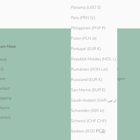
Panama (USD $)
Peru (PEN S/)
Philippinen (PHP ₱)
Polen (PLN zł)
arn More
Legal
Portugal (EUR €)
Republik Moldau (MDL L)
bout
Impressum
AQ
Nutzungsbestimmungen
Rumänien (RON Lei)
ore
Datenschutz-Bestimmungen
Russland (EUR €)
ntact
Widerrufsbelehrung
San Marino (EUR €)
ipping
Widerrufsformular
Saudi-Arabien (SAR ر.س)
turns
Schweden (SEK kr)
rtners
Schweiz (CHF CHF)
Serbien (RSD РСД)