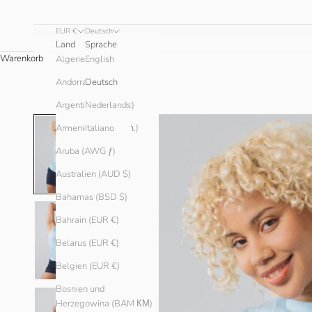
EUR €
Deutsch
Land
Sprache
Warenkorb
English
Algerien (DZD د.ج)
Andorra (EUR €)
Deutsch
Argentinien (EUR €)
Nederlands
Armenien (AMD դր.)
Italiano
Aruba (AWG ƒ)
Australien (AUD $)
Bahamas (BSD $)
Bahrain (EUR €)
Belarus (EUR €)
Belgien (EUR €)
Bosnien und
Herzegowina (BAM КМ)