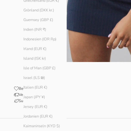
Griechenland (EUR €)
Grönland (DKK kr.)
Guernsey (GBP £)
Indien (INR ₹)
Indonesien (IDR Rp)
Irland (EUR €)
Island (ISK kr)
Isle of Man (GBP £)
Israel (ILS ₪)
Italien (EUR €)
Bewertungen
Versand & Lieferung
Japan (JPY ¥)
Sustainability
Jersey (EUR €)
Jordanien (EUR €)
Kaimaninseln (KYD $)