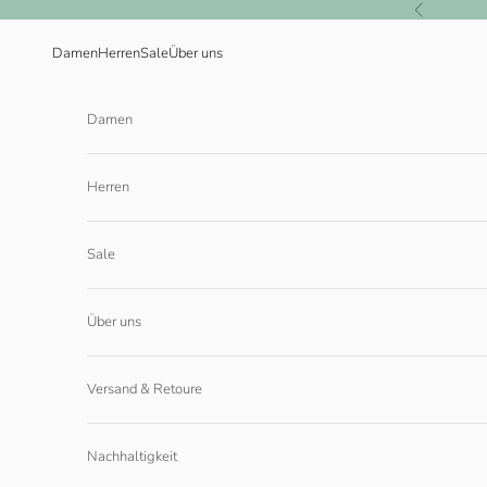
Zum Inhalt springen
Zurück
Damen
Herren
Sale
Über uns
Damen
Herren
Sale
Über uns
Versand & Retoure
Nachhaltigkeit