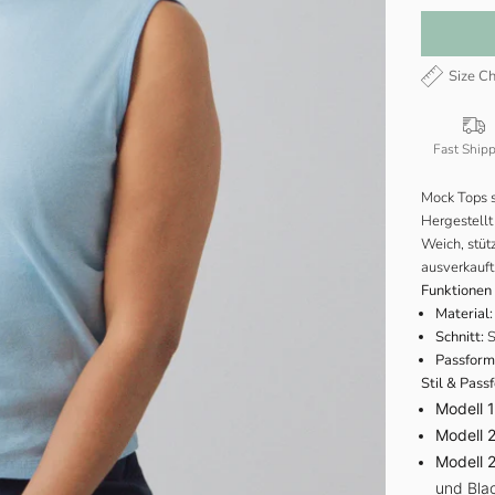
Size Ch
Fast Ship
Mock Tops s
Hergestellt
Weich, stüt
ausverkauft 
Funktionen
Material:
Schnitt:
S
Passform
Stil & Pass
Modell 1
Modell 2
Modell 2
und Bla