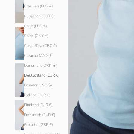
Brasilien (EUR €)
Bulgarien (EUR €)
Chile (EUR €)
China (CNY ¥)
Costa Rica (CRC ₡)
Curaçao (ANG ƒ)
Dänemark (DKK kr.)
Deutschland (EUR €)
Ecuador (USD $)
Estland (EUR €)
Finnland (EUR €)
Frankreich (EUR €)
Gibraltar (GBP £)