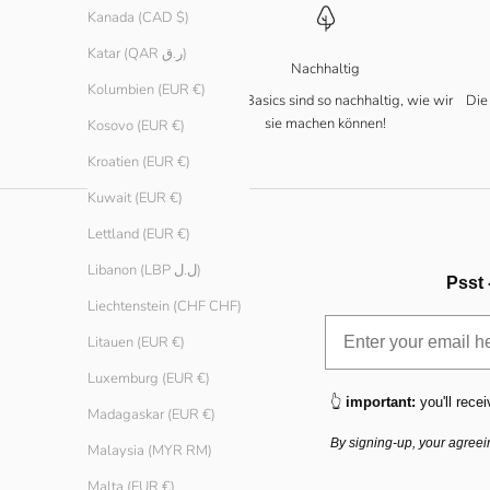
Kanada (CAD $)
Katar (QAR ر.ق)
Nachhaltig
Kolumbien (EUR €)
Unsere Basics sind so nachhaltig, wie wir
Die
sie machen können!
Kosovo (EUR €)
Kroatien (EUR €)
Kuwait (EUR €)
Lettland (EUR €)
Libanon (LBP ل.ل)
Psst 
Liechtenstein (CHF CHF)
Litauen (EUR €)
Luxemburg (EUR €)
👆
important:
you'll recei
Madagaskar (EUR €)
By signing-up, your agreei
Malaysia (MYR RM)
Malta (EUR €)