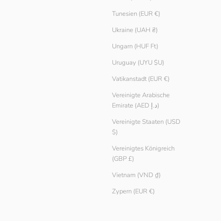
Tunesien (EUR €)
Ukraine (UAH ₴)
Ungarn (HUF Ft)
Uruguay (UYU $U)
Vatikanstadt (EUR €)
Vereinigte Arabische
Emirate (AED د.إ)
Vereinigte Staaten (USD
$)
Vereinigtes Königreich
(GBP £)
Vietnam (VND ₫)
Zypern (EUR €)