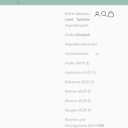
Vor
Anmelden
Suchen
Warenkorb
EUR €
Deutsch
Land
Sprache
English
Algerien (DZD د.ج)
Andorra (EUR €)
Deutsch
Argentinien (EUR €)
Nederlands
Armenien (AMD դր.)
Italiano
Aruba (AWG ƒ)
Australien (AUD $)
Bahamas (BSD $)
Bahrain (EUR €)
Belarus (EUR €)
Belgien (EUR €)
Bosnien und
Herzegowina (BAM КМ)