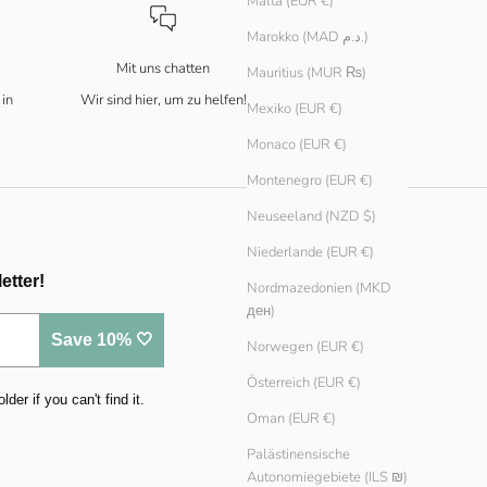
Malta (EUR €)
Marokko (MAD د.م.)
Mit uns chatten
Mauritius (MUR ₨)
 in
Wir sind hier, um zu helfen!
Mexiko (EUR €)
Monaco (EUR €)
Montenegro (EUR €)
Neuseeland (NZD $)
Niederlande (EUR €)
etter!
Nordmazedonien (MKD
ден)
Save 10% 🤍
Norwegen (EUR €)
Österreich (EUR €)
er if you can't find it.
Oman (EUR €)
Palästinensische
Autonomiegebiete (ILS ₪)