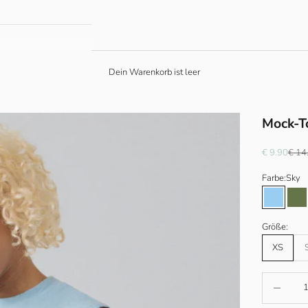
Dein Warenkorb ist leer
Mock-T
Angebot
Regul
€ 9.90
€ 14
Farbe:
Sky
Sky
Cy
Größe:
XS
Anzahl verr