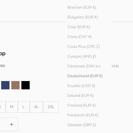
Brasilien (EUR €)
Bulgarien (EUR €)
Chile (EUR €)
China (CNY ¥)
Costa Rica (CRC ₡)
op
Curaçao (ANG ƒ)
ärer Preis
.90
Dänemark (DKK kr.)
(4.6)
Deutschland (EUR €)
Ecuador (USD $)
press
Atlantic
Earth
Schwarz
Estland (EUR €)
Finnland (EUR €)
S
M
L
XL
2XL
Frankreich (EUR €)
ingern
Anzahl erhöhen
Gibraltar (GBP £)