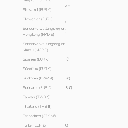
Bosnien und
Singapur (SGD $)
Herzegowina (BAM
Slowakei (EUR €)
КМ)
Slowenien (EUR €)
Brasilien (EUR €)
Sonderverwaltungsregion
Bulgarien (EUR €)
Hongkong (HKD $)
Chile (EUR €)
Sonderverwaltungsregion
China (CNY ¥)
Macau (MOP P)
Costa Rica (CRC ₡)
Spanien (EUR €)
Curaçao (ANG ƒ)
Südafrika (EUR €)
Dänemark (DKK kr.)
Südkorea (KRW ₩)
Deutschland (EUR €)
Suriname (EUR €)
Ecuador (USD $)
Taiwan (TWD $)
Estland (EUR €)
Thailand (THB ฿)
Finnland (EUR €)
Tschechien (CZK Kč)
Frankreich (EUR €)
Türkei (EUR €)