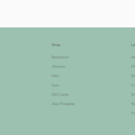
Shop
Le
Bestseller
A
Women
F
Men
St
Sale
Co
Gift Cards
Sh
Alle Produkte
Re
Pa