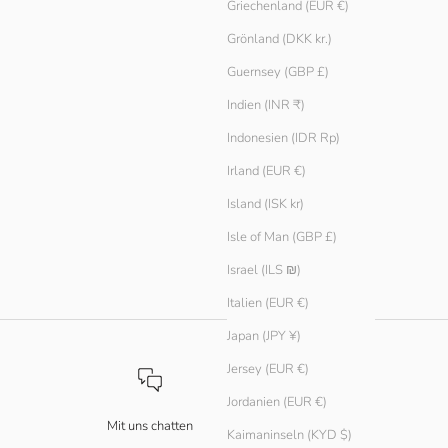
Griechenland (EUR €)
Grönland (DKK kr.)
Guernsey (GBP £)
Indien (INR ₹)
Indonesien (IDR Rp)
Irland (EUR €)
Island (ISK kr)
Isle of Man (GBP £)
ife Edition
Israel (ILS ₪)
Italien (EUR €)
Japan (JPY ¥)
Jersey (EUR €)
Jordanien (EUR €)
Mit uns chatten
Kaimaninseln (KYD $)