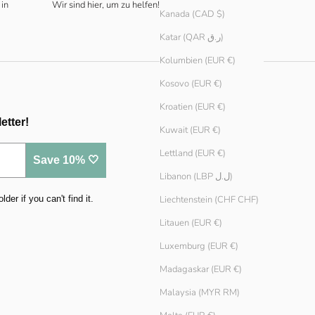
 in
Wir sind hier, um zu helfen!
Kanada (CAD $)
Katar (QAR ر.ق)
Kolumbien (EUR €)
Kosovo (EUR €)
Kroatien (EUR €)
etter!
Kuwait (EUR €)
Lettland (EUR €)
Save 10% 🤍
Libanon (LBP ل.ل)
Liechtenstein (CHF CHF)
er if you can't find it.
Litauen (EUR €)
Luxemburg (EUR €)
Madagaskar (EUR €)
Malaysia (MYR RM)