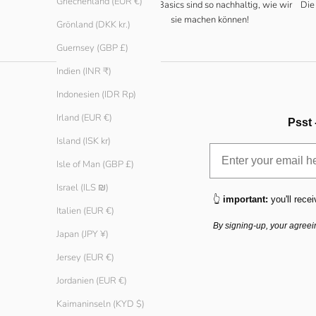
Griechenland (EUR €)
Unsere Basics sind so nachhaltig, wie wir
Die
sie machen können!
Grönland (DKK kr.)
Guernsey (GBP £)
Indien (INR ₹)
Indonesien (IDR Rp)
Irland (EUR €)
Psst 
Island (ISK kr)
Isle of Man (GBP £)
Israel (ILS ₪)
👆
important:
you'll recei
Italien (EUR €)
By signing-up, your agreei
Japan (JPY ¥)
Jersey (EUR €)
Jordanien (EUR €)
Kaimaninseln (KYD $)