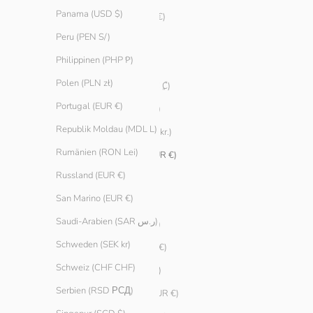
Panama (USD $)
Bulgarien (EUR €)
Peru (PEN S/)
Chile (EUR €)
Philippinen (PHP ₱)
China (CNY ¥)
Polen (PLN zł)
Costa Rica (CRC ₡)
Portugal (EUR €)
Curaçao (ANG ƒ)
Republik Moldau (MDL L)
Dänemark (DKK kr.)
Rumänien (RON Lei)
Deutschland (EUR €)
Russland (EUR €)
Ecuador (USD $)
San Marino (EUR €)
Estland (EUR €)
Saudi-Arabien (SAR ر.س)
Finnland (EUR €)
Schweden (SEK kr)
Frankreich (EUR €)
Schweiz (CHF CHF)
Gibraltar (GBP £)
Serbien (RSD РСД)
Griechenland (EUR €)