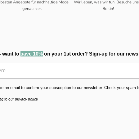
 besten Angebote für nachhaltige Mode
Wir lieben, was wir tun: Besuche uns
- genau hier.
Berlin!
- want to
save 10%
on your 1st order? Sign-up for our newsl
ve an email to confirm your subscription to our newsletter. Check your spam fold
ng to our
privacy policy
.