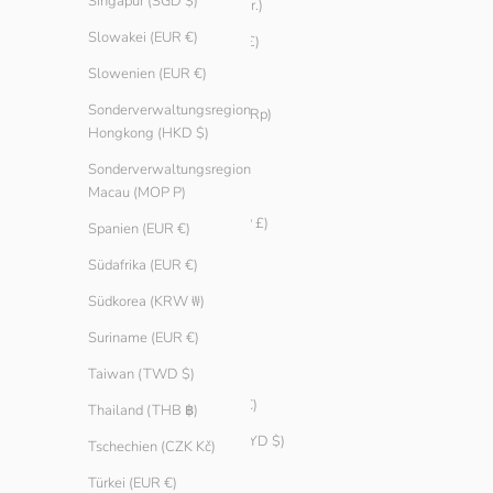
Singapur (SGD $)
Grönland (DKK kr.)
Slowakei (EUR €)
Guernsey (GBP £)
Slowenien (EUR €)
Indien (INR ₹)
Sonderverwaltungsregion
Indonesien (IDR Rp)
Hongkong (HKD $)
Irland (EUR €)
Sonderverwaltungsregion
Island (ISK kr)
Macau (MOP P)
Isle of Man (GBP £)
Spanien (EUR €)
Israel (ILS ₪)
Südafrika (EUR €)
Italien (EUR €)
Südkorea (KRW ₩)
Japan (JPY ¥)
Suriname (EUR €)
Jersey (EUR €)
Taiwan (TWD $)
Jordanien (EUR €)
Thailand (THB ฿)
Kaimaninseln (KYD $)
Tschechien (CZK Kč)
Kanada (CAD $)
Türkei (EUR €)