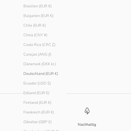
Brasilien (EUR €)
Bulgarien (EUR €)
Chile (EUR €)
China (CNY ¥)
Costa Rica (CRC ₡)
Curaçao (ANG ƒ)
Dänemark (DKK kr.)
GIVEAWAY Wide Jogger Women - Second Life
Wide Jogger Me
Deutschland (EUR €)
Angebot
Regulärer Preis
Angebot
Regulä
Edition
€ 4.90
€ 39.90
€ 19.90
€ 39.
Ecuador (USD $)
Estland (EUR €)
Finnland (EUR €)
Frankreich (EUR €)
Gibraltar (GBP £)
Nachhaltig