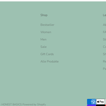
Shop
Le
Bestseller
A
Women
F
Men
St
Sale
Co
Gift Cards
Sh
Alle Produkte
Re
Pa
- HONEST BASICS
Powered by Shopify