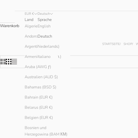
EUR €
Deutsch
Land
Sprache
Warenkorb
English
Algerien (DZD د.ج)
Andorra (EUR €)
Deutsch
STARTSEITE
SHOP
W
Argentinien (EUR €)
Nederlands
Armenien (AMD դր.)
Italiano
Aruba (AWG ƒ)
Australien (AUD $)
SPARE € 35.00
SPARE € 20.0
Bahamas (BSD $)
Bahrain (EUR €)
Belarus (EUR €)
Belgien (EUR €)
Bosnien und
Herzegowina (BAM КМ)