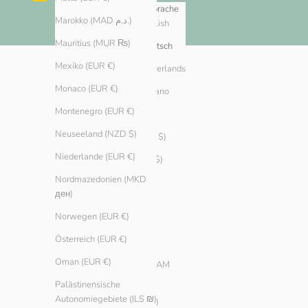
Land
Sprache
Marokko (MAD د.م.)
English
Algerien (DZD د.ج)
Mauritius (MUR ₨)
Andorra (EUR €)
Deutsch
Mexiko (EUR €)
Argentinien (EUR €)
Nederlands
Monaco (EUR €)
Armenien (AMD դր.)
Italiano
Montenegro (EUR €)
Aruba (AWG ƒ)
Neuseeland (NZD $)
Australien (AUD $)
Niederlande (EUR €)
Bahamas (BSD $)
Nordmazedonien (MKD
Bahrain (EUR €)
ден)
Belarus (EUR €)
Norwegen (EUR €)
Belgien (EUR €)
Österreich (EUR €)
Bosnien und
Oman (EUR €)
Herzegowina (BAM
КМ)
Palästinensische
Autonomiegebiete (ILS ₪)
Brasilien (EUR €)