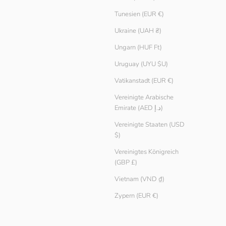
Tunesien (EUR €)
Ukraine (UAH ₴)
Ungarn (HUF Ft)
Uruguay (UYU $U)
Vatikanstadt (EUR €)
Vereinigte Arabische
Emirate (AED د.إ)
Vereinigte Staaten (USD
$)
Vereinigtes Königreich
(GBP £)
Vietnam (VND ₫)
Zypern (EUR €)