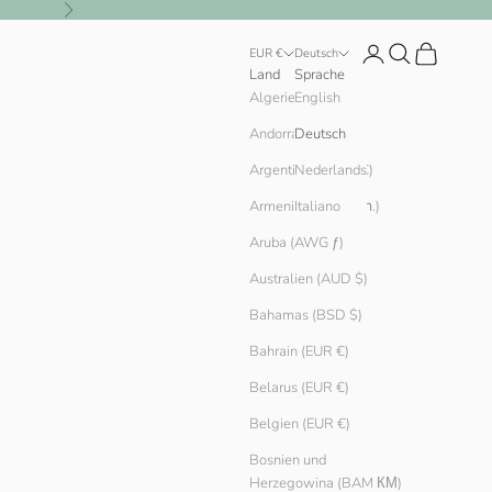
Vor
Anmelden
Suchen
Warenkorb
EUR €
Deutsch
Land
Sprache
English
Algerien (DZD د.ج)
Andorra (EUR €)
Deutsch
Argentinien (EUR €)
Nederlands
Armenien (AMD դր.)
Italiano
Aruba (AWG ƒ)
Australien (AUD $)
Bahamas (BSD $)
Bahrain (EUR €)
Belarus (EUR €)
Belgien (EUR €)
Bosnien und
Herzegowina (BAM КМ)