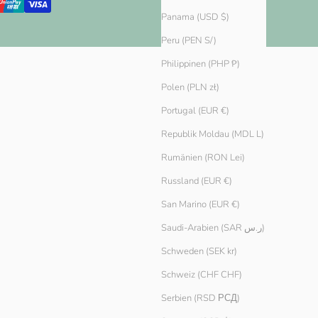
Panama (USD $)
Peru (PEN S/)
Philippinen (PHP ₱)
Polen (PLN zł)
Portugal (EUR €)
Republik Moldau (MDL L)
Rumänien (RON Lei)
Russland (EUR €)
San Marino (EUR €)
Saudi-Arabien (SAR ر.س)
Schweden (SEK kr)
Schweiz (CHF CHF)
Serbien (RSD РСД)