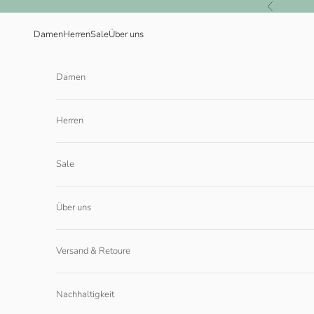
Zum Inhalt springen
Zurück
Damen
Herren
Sale
Über uns
Damen
Herren
Sale
Über uns
Versand & Retoure
Nachhaltigkeit