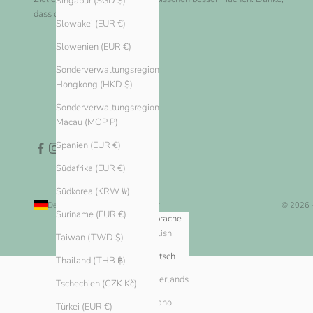
Singapur (SGD $)
dass du bei uns einkaufst!
Slowakei (EUR €)
Slowenien (EUR €)
Sonderverwaltungsregion
Hongkong (HKD $)
Sonderverwaltungsregion
Macau (MOP P)
Spanien (EUR €)
Südafrika (EUR €)
Südkorea (KRW ₩)
Deutschland (EUR €)
Deutsch
© 2026 
Suriname (EUR €)
Land
Sprache
English
Algerien (DZD د.ج)
Taiwan (TWD $)
Andorra (EUR €)
Deutsch
Thailand (THB ฿)
Argentinien (EUR €)
Nederlands
Tschechien (CZK Kč)
Armenien (AMD դր.)
Italiano
Türkei (EUR €)