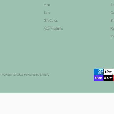
Men
St
Sale
Co
Gift Cards
Sh
Alle Produkte
Re
Pa
- HONEST BASICS
Powered by Shopify