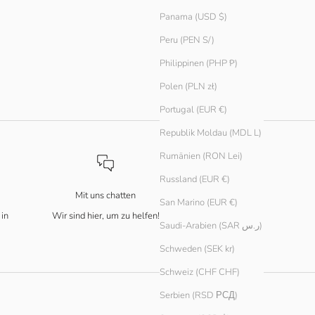
Panama (USD $)
Peru (PEN S/)
Philippinen (PHP ₱)
Polen (PLN zł)
Portugal (EUR €)
Republik Moldau (MDL L)
Rumänien (RON Lei)
Russland (EUR €)
Mit uns chatten
San Marino (EUR €)
 in
Wir sind hier, um zu helfen!
Saudi-Arabien (SAR ر.س)
Schweden (SEK kr)
Schweiz (CHF CHF)
Serbien (RSD РСД)