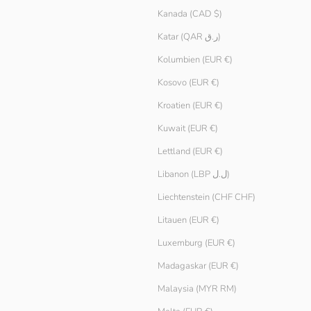
Kanada (CAD $)
Katar (QAR ر.ق)
Kolumbien (EUR €)
Kosovo (EUR €)
Kroatien (EUR €)
Kuwait (EUR €)
Lettland (EUR €)
Libanon (LBP ل.ل)
Liechtenstein (CHF CHF)
Litauen (EUR €)
Luxemburg (EUR €)
Strick-Tanktop
Madagaskar (EUR €)
Angebot
€ 29.90
Malaysia (MYR RM)