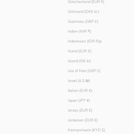
Griechenland (EUR €)
Grönland (DKK kr.)
Guernsey (GBP £)
Indien (INR ₹)
Indonesien (IDR Rp)
Irland (EUR €)
Island (ISK kr)
Isle of Man (GBP £)
Slips 3er-Pack
Angebot
€ 19.90
Israel (ILS ₪)
Farbe
Schwarz
Italien (EUR €)
Japan (JPY ¥)
Jersey (EUR €)
Jordanien (EUR €)
Kaimaninseln (KYD $)