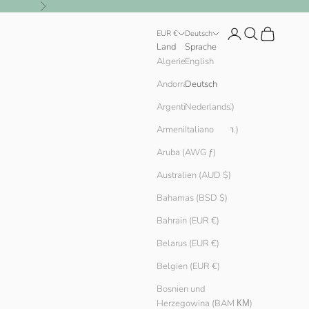
Vor
Anmelden
Suchen
Warenkorb
EUR €
Deutsch
Land
Sprache
English
Algerien (DZD د.ج)
Andorra (EUR €)
Deutsch
Argentinien (EUR €)
Nederlands
Armenien (AMD դր.)
Italiano
Aruba (AWG ƒ)
Australien (AUD $)
Bahamas (BSD $)
Bahrain (EUR €)
Belarus (EUR €)
Belgien (EUR €)
Bosnien und
Herzegowina (BAM КМ)