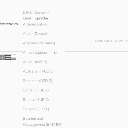
EUR €
Deutsch
Land
Sprache
Warenkorb
English
Algerien (DZD د.ج)
Andorra (EUR €)
Deutsch
STARTSEITE
SHOP
W
Argentinien (EUR €)
Nederlands
Armenien (AMD դր.)
Italiano
Aruba (AWG ƒ)
Australien (AUD $)
Bahamas (BSD $)
Bahrain (EUR €)
Belarus (EUR €)
Belgien (EUR €)
Bosnien und
Herzegowina (BAM КМ)