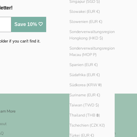
Singapur (SGD $)
etter!
Slowakei (EUR €)
Slowenien (EUR €)
Save 10% 🤍
Sonderverwaltungsregion
Hongkong (HKD $)
er if you can't find it.
Sonderverwaltungsregion
Macau (MOP P)
Spanien (EUR €)
Südafrika (EUR €)
Südkorea (KRW ₩)
Suriname (EUR €)
Taiwan (TWD $)
arn More
Legal
Thailand (THB ฿)
bout
Impressum
Tschechien (CZK Kč)
AQ
Nutzungsbestimmungen
Türkei (EUR €)