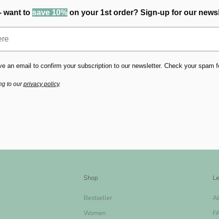
- want to
save 10%
on your 1st order? Sign-up for our newsl
ve an email to confirm your subscription to our newsletter. Check your spam fold
ng to our
privacy policy
.
Shop
Le
Bestseller
A
Women
F