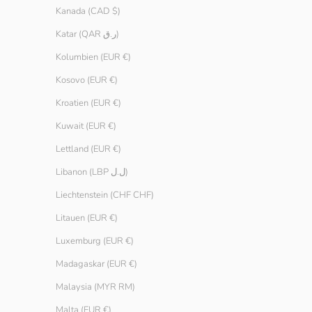
Kanada (CAD $)
Pebble
Slate
Katar (QAR ر.ق)
Schwarz
Kolumbien (EUR €)
Ivory
Kosovo (EUR €)
Kroatien (EUR €)
Kuwait (EUR €)
Lettland (EUR €)
Libanon (LBP ل.ل)
Liechtenstein (CHF CHF)
Litauen (EUR €)
Luxemburg (EUR €)
Madagaskar (EUR €)
Malaysia (MYR RM)
Malta (EUR €)