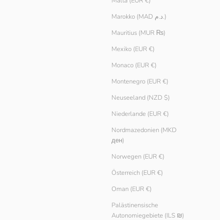
Malta (EUR €)
Marokko (MAD د.م.)
Mauritius (MUR ₨)
Mexiko (EUR €)
Monaco (EUR €)
Montenegro (EUR €)
Neuseeland (NZD $)
Niederlande (EUR €)
Nordmazedonien (MKD
ден)
Norwegen (EUR €)
Österreich (EUR €)
Oman (EUR €)
Palästinensische
Autonomiegebiete (ILS ₪)