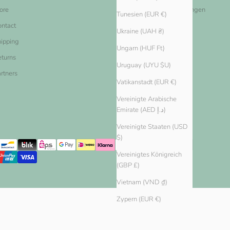
ore
Datenschutz-Bestimmungen
Tunesien (EUR €)
ntact
Widerrufsbelehrung
Ukraine (UAH ₴)
ipping
Widerrufsformular
Ungarn (HUF Ft)
turns
Uruguay (UYU $U)
rtners
Vatikanstadt (EUR €)
Vereinigte Arabische
Emirate (AED د.إ)
Vereinigte Staaten (USD
$)
Vereinigtes Königreich
(GBP £)
Vietnam (VND ₫)
Zypern (EUR €)