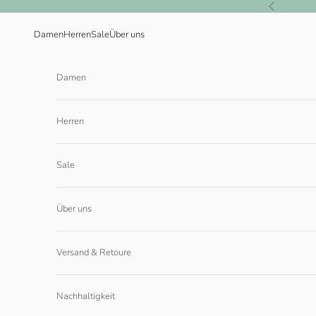
Zum Inhalt springen
Zurück
Damen
Herren
Sale
Über uns
Damen
Herren
Sale
Über uns
Versand & Retoure
Nachhaltigkeit