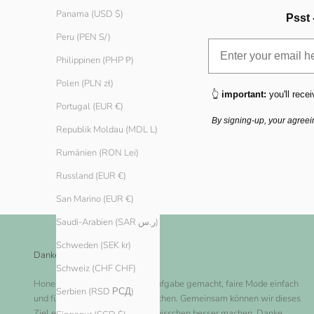
Panama (USD $)
Psst 
Peru (PEN S/)
Philippinen (PHP ₱)
Polen (PLN zł)
👆
important:
you'll recei
Portugal (EUR €)
By signing-up, your agreei
Republik Moldau (MDL L)
Rumänien (RON Lei)
Russland (EUR €)
San Marino (EUR €)
Saudi-Arabien (SAR ر.س)
Schweden (SEK kr)
Danke dir!
Schweiz (CHF CHF)
Honest Basics hat es sich zur Aufgabe gemacht, faire Mode einfach
Serbien (RSD РСД)
und für jeden zugänglich zu machen. Gemeinsam können wir dieses
Ziel erreichen und die Welt ein bisschen besser machen. Danke,