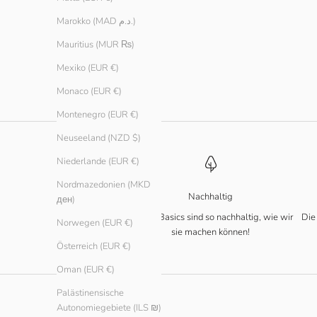
Marokko (MAD د.م.)
Mauritius (MUR ₨)
Strick-Tanktop
Mexiko (EUR €)
Angebot
€ 29.90
Monaco (EUR €)
Montenegro (EUR €)
Neuseeland (NZD $)
Niederlande (EUR €)
Nordmazedonien (MKD
Nachhaltig
ден)
Unsere Basics sind so nachhaltig, wie wir
Die
Norwegen (EUR €)
sie machen können!
Österreich (EUR €)
Oman (EUR €)
Palästinensische
Autonomiegebiete (ILS ₪)