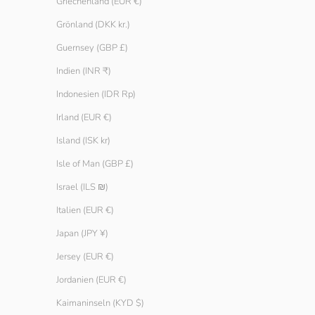
Griechenland (EUR €)
Grönland (DKK kr.)
Guernsey (GBP £)
Indien (INR ₹)
Indonesien (IDR Rp)
Irland (EUR €)
Island (ISK kr)
Isle of Man (GBP £)
Israel (ILS ₪)
Italien (EUR €)
Japan (JPY ¥)
Jersey (EUR €)
Grobstrick Pullover Damen
Half-Zip-Stric
Angebot
Angebot
Regulä
€ 39.90
€ 29.90
€ 59.
Jordanien (EUR €)
Farbe
Purple
Kaimaninseln (KYD $)
Glacier