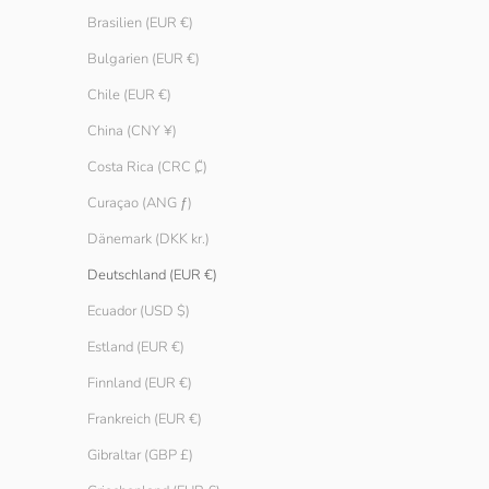
Brasilien (EUR €)
Bulgarien (EUR €)
Chile (EUR €)
China (CNY ¥)
Costa Rica (CRC ₡)
Curaçao (ANG ƒ)
Dänemark (DKK kr.)
Boxershorts 3er-Pack
Geripptes Lang
Deutschland (EUR €)
Angebot
Angebot
€ 19.90
€ 19.90
Farbe
Farbe
Ecuador (USD $)
Schwarz
Tang
Pebble
Estland (EUR €)
Schwarz
Finnland (EUR €)
Weiß
Frankreich (EUR €)
SPARE € 30.0
Gibraltar (GBP £)