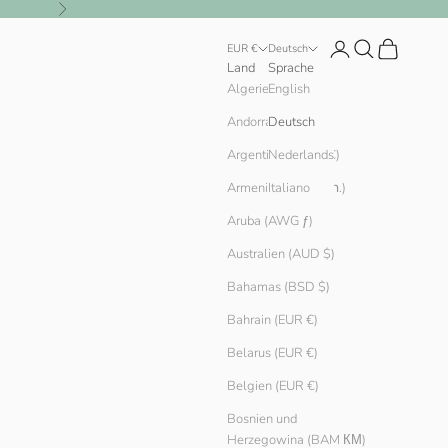
Vor
Anmelden
Suchen
Warenkorb
EUR €
Deutsch
Land
Sprache
English
Algerien (DZD د.ج)
Andorra (EUR €)
Deutsch
Argentinien (EUR €)
Nederlands
Armenien (AMD դր.)
Italiano
Aruba (AWG ƒ)
Australien (AUD $)
Bahamas (BSD $)
Bahrain (EUR €)
Belarus (EUR €)
Belgien (EUR €)
Bosnien und
Herzegowina (BAM КМ)