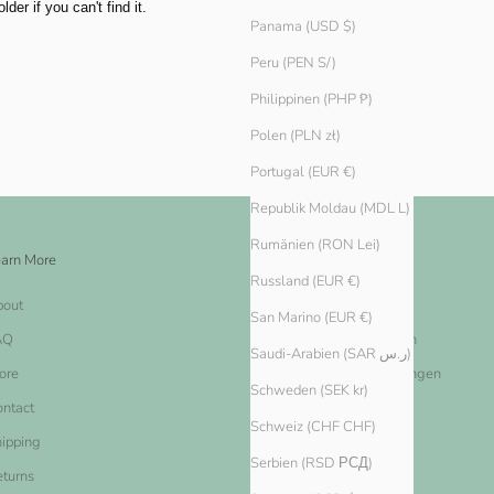
er if you can't find it.
Panama (USD $)
Peru (PEN S/)
Philippinen (PHP ₱)
Polen (PLN zł)
Portugal (EUR €)
Republik Moldau (MDL L)
Rumänien (RON Lei)
arn More
Legal
Russland (EUR €)
bout
Impressum
San Marino (EUR €)
AQ
Nutzungsbestimmungen
Saudi-Arabien (SAR ر.س)
ore
Datenschutz-Bestimmungen
Schweden (SEK kr)
ntact
Widerrufsbelehrung
Schweiz (CHF CHF)
ipping
Widerrufsformular
Serbien (RSD РСД)
turns