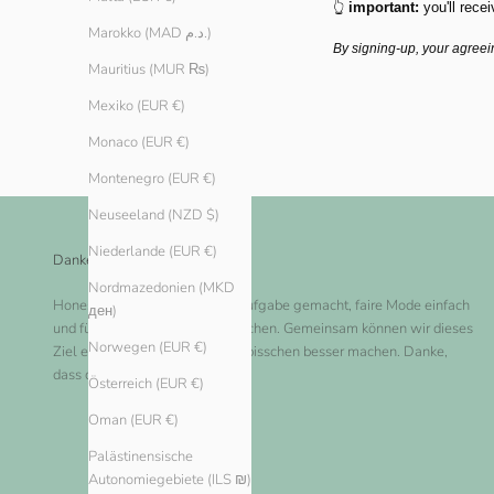
👆
important:
you'll recei
Marokko (MAD د.م.)
By signing-up, your agreei
Mauritius (MUR ₨)
Mexiko (EUR €)
Monaco (EUR €)
Montenegro (EUR €)
Neuseeland (NZD $)
Niederlande (EUR €)
Danke dir!
Nordmazedonien (MKD
Honest Basics hat es sich zur Aufgabe gemacht, faire Mode einfach
ден)
und für jeden zugänglich zu machen. Gemeinsam können wir dieses
Norwegen (EUR €)
Ziel erreichen und die Welt ein bisschen besser machen. Danke,
dass du bei uns einkaufst!
Österreich (EUR €)
Oman (EUR €)
Palästinensische
Autonomiegebiete (ILS ₪)