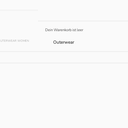
Dein Warenkorb ist leer
OUTERWEAR WOMEN
Outerwear
0
SPARE € 15.00