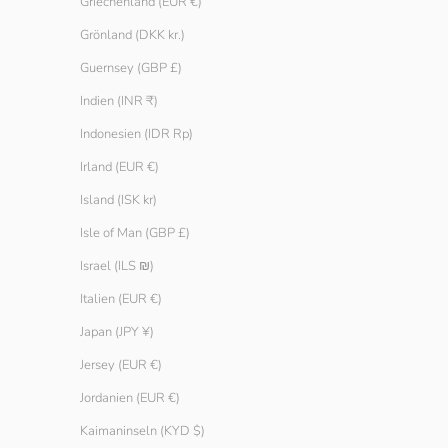
Griechenland (EUR €)
SPARE € 25.0
Grönland (DKK kr.)
Guernsey (GBP £)
Indien (INR ₹)
Indonesien (IDR Rp)
Irland (EUR €)
Island (ISK kr)
Isle of Man (GBP £)
Israel (ILS ₪)
Italien (EUR €)
Japan (JPY ¥)
Jersey (EUR €)
Jordanien (EUR €)
Strick-Tanktop
Rundhalspullov
Angebot
Angebot
Regulä
Kaimaninseln (KYD $)
€ 29.90
€ 14.90
€ 39.