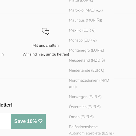
Malta (EUR €)
Marokko (MAD د.م.)
Mauritius (MUR ₨)
Mexiko (EUR €)
Monaco (EUR €)
Mit uns chatten
Montenegro (EUR €)
 in
Wir sind hier, um zu helfen!
Neuseeland (NZD $)
Niederlande (EUR €)
Nordmazedonien (MKD
ден)
Norwegen (EUR €)
etter!
Österreich (EUR €)
Oman (EUR €)
Save 10% 🤍
Palästinensische
Autonomiegebiete (ILS ₪)