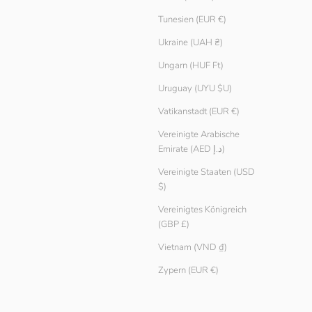
Tunesien (EUR €)
Ukraine (UAH ₴)
Ungarn (HUF Ft)
Uruguay (UYU $U)
Vatikanstadt (EUR €)
Vereinigte Arabische
Emirate (AED د.إ)
Vereinigte Staaten (USD
$)
Vereinigtes Königreich
(GBP £)
Vietnam (VND ₫)
Zypern (EUR €)