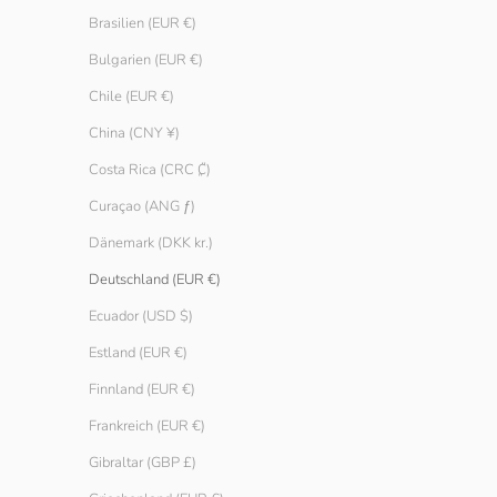
Brasilien (EUR €)
Bulgarien (EUR €)
Chile (EUR €)
China (CNY ¥)
Costa Rica (CRC ₡)
Curaçao (ANG ƒ)
Dänemark (DKK kr.)
Grobstrick Pullover Damen
Mantel aus rec
Deutschland (EUR €)
Angebot
Angebot
Regulä
€ 39.90
€ 99.90
€ 179
Farbe
Ecuador (USD $)
Purple
Glacier
Estland (EUR €)
Pebble
Finnland (EUR €)
Slate
Schwarz
Frankreich (EUR €)
Ivory
Gibraltar (GBP £)