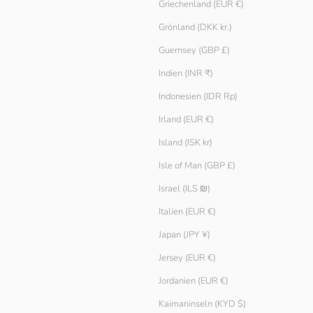
Griechenland (EUR €)
Grönland (DKK kr.)
Guernsey (GBP £)
Indien (INR ₹)
Indonesien (IDR Rp)
Irland (EUR €)
Island (ISK kr)
Isle of Man (GBP £)
Strick-Tanktop
Angebot
€ 29.90
Israel (ILS ₪)
Italien (EUR €)
Japan (JPY ¥)
Jersey (EUR €)
Jordanien (EUR €)
Kaimaninseln (KYD $)