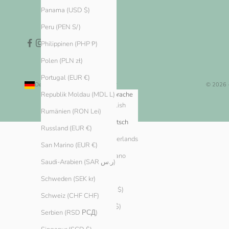
Panama (USD $)
Peru (PEN S/)
Philippinen (PHP ₱)
Polen (PLN zł)
Portugal (EUR €)
Deutschland (EUR €)
Deutsch
© 2026 
Land
Sprache
Republik Moldau (MDL L)
English
Algerien (DZD د.ج)
Rumänien (RON Lei)
Andorra (EUR €)
Deutsch
Russland (EUR €)
Argentinien (EUR €)
Nederlands
San Marino (EUR €)
Armenien (AMD դր.)
Italiano
Saudi-Arabien (SAR ر.س)
Aruba (AWG ƒ)
Schweden (SEK kr)
Australien (AUD $)
Schweiz (CHF CHF)
Bahamas (BSD $)
Serbien (RSD РСД)
Bahrain (EUR €)