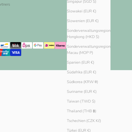
Singapur (SGD $)
rtners
Slowakei (EUR €)
Slowenien (EUR €)
Sonderverwaltungsregion
Hongkong (HKD $)
Sonderverwaltungsregion
Macau (MOP P)
Spanien (EUR €)
Südafrika (EUR €)
Südkorea (KRW ₩)
Suriname (EUR €)
Taiwan (TWD $)
Thailand (THB ฿)
Tschechien (CZK Kč)
Türkei (EUR €)