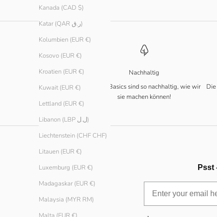
Kanada (CAD $)
Katar (QAR ر.ق)
Kolumbien (EUR €)
Kosovo (EUR €)
Kroatien (EUR €)
Nachhaltig
Unsere Basics sind so nachhaltig, wie wir
Die
Kuwait (EUR €)
sie machen können!
Lettland (EUR €)
Libanon (LBP ل.ل)
Liechtenstein (CHF CHF)
Litauen (EUR €)
Psst 
Luxemburg (EUR €)
Madagaskar (EUR €)
Malaysia (MYR RM)
Malta (EUR €)