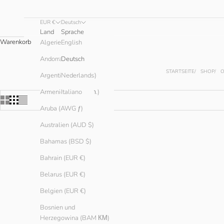
EUR €
Deutsch
Land
Sprache
Warenkorb
English
Algerien (DZD د.ج)
Andorra (EUR €)
Deutsch
STARTSEITE
SHOP
Argentinien (EUR €)
Nederlands
Armenien (AMD դր.)
Italiano
Aruba (AWG ƒ)
Australien (AUD $)
SPARE € 80.0
Bahamas (BSD $)
Bahrain (EUR €)
Belarus (EUR €)
Belgien (EUR €)
Bosnien und
Herzegowina (BAM КМ)