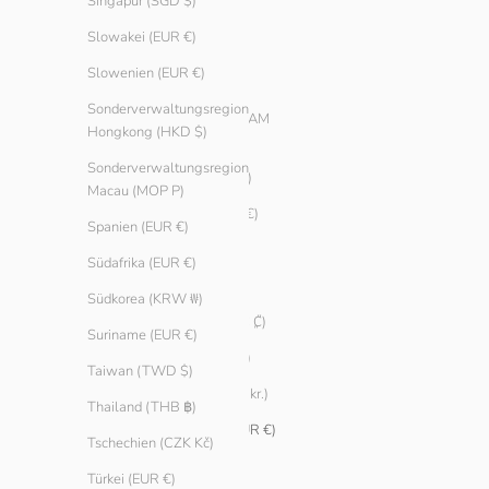
Singapur (SGD $)
Belarus (EUR €)
Slowakei (EUR €)
Belgien (EUR €)
Slowenien (EUR €)
Bosnien und
Sonderverwaltungsregion
Herzegowina (BAM
Hongkong (HKD $)
КМ)
Sonderverwaltungsregion
Brasilien (EUR €)
Macau (MOP P)
Bulgarien (EUR €)
Spanien (EUR €)
Chile (EUR €)
Südafrika (EUR €)
China (CNY ¥)
Südkorea (KRW ₩)
Costa Rica (CRC ₡)
Suriname (EUR €)
Curaçao (ANG ƒ)
Taiwan (TWD $)
Dänemark (DKK kr.)
Thailand (THB ฿)
Deutschland (EUR €)
Tschechien (CZK Kč)
Ecuador (USD $)
Türkei (EUR €)