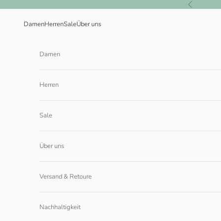
Zum Inhalt springen
Zurück
Damen
Herren
Sale
Über uns
Damen
Herren
Sale
Über uns
Versand & Retoure
Nachhaltigkeit