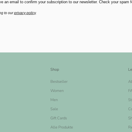
ve an email to confirm your subscription to our newsletter. Check your spam fold
ng to our
privacy policy
.
Shop
Le
Bestseller
A
Women
F
Men
St
Sale
Co
Gift Cards
Sh
Alle Produkte
Re