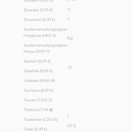
Singapur (SGD $)
Grönland (DKK kr.)
Slowakei (EUR €)
Guernsey (GBP £)
Slowenien (EUR €)
Indien (INR ₹)
Sonderverwaltungsregion
Hongkong (HKD $)
Indonesien (IDR Rp)
Sonderverwaltungsregion
Irland (EUR €)
Macau (MOP P)
Island (ISK kr)
Spanien (EUR €)
Isle of Man (GBP £)
Südafrika (EUR €)
Israel (ILS ₪)
Südkorea (KRW ₩)
Italien (EUR €)
Suriname (EUR €)
Japan (JPY ¥)
Taiwan (TWD $)
Jersey (EUR €)
Thailand (THB ฿)
Jordanien (EUR €)
Tschechien (CZK Kč)
Kaimaninseln (KYD $)
Türkei (EUR €)