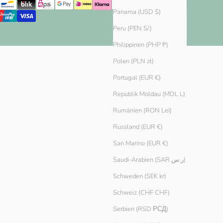
Panama (USD $)
Peru (PEN S/)
Philippinen (PHP ₱)
Polen (PLN zł)
Portugal (EUR €)
Republik Moldau (MDL L)
Rumänien (RON Lei)
Russland (EUR €)
San Marino (EUR €)
Saudi-Arabien (SAR ر.س)
Schweden (SEK kr)
Schweiz (CHF CHF)
Serbien (RSD РСД)