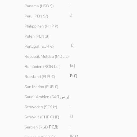
Brasilien (EUR €)
Panama (USD $)
Bulgarien (EUR €)
Peru (PEN S/)
Chile (EUR €)
Philippinen (PHP ₱)
China (CNY ¥)
Polen (PLN zł)
Costa Rica (CRC ₡)
Portugal (EUR €)
Curaçao (ANG ƒ)
Republik Moldau (MDL L)
Dänemark (DKK kr.)
Rumänien (RON Lei)
Deutschland (EUR €)
Russland (EUR €)
Ecuador (USD $)
San Marino (EUR €)
Estland (EUR €)
Saudi-Arabien (SAR ر.س)
Finnland (EUR €)
Schweden (SEK kr)
Frankreich (EUR €)
Schweiz (CHF CHF)
Gibraltar (GBP £)
Serbien (RSD РСД)
Griechenland (EUR €)