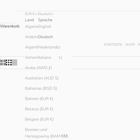
EUR €
Deutsch
Land
Sprache
Warenkorb
English
Algerien (DZD د.ج)
Andorra (EUR €)
Deutsch
STARTSEITE
SHOP
F
Argentinien (EUR €)
Nederlands
Armenien (AMD դր.)
Italiano
Aruba (AWG ƒ)
Australien (AUD $)
Bahamas (BSD $)
Bahrain (EUR €)
Belarus (EUR €)
Belgien (EUR €)
Bosnien und
Herzegowina (BAM КМ)