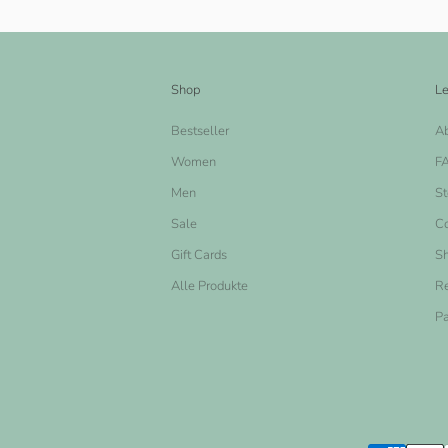
Shop
Le
Bestseller
A
Women
F
Men
St
Sale
Co
Gift Cards
Sh
Alle Produkte
Re
Pa