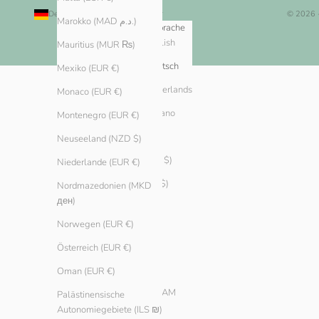
Deutschland (EUR €)
Deutsch
© 2026 
Marokko (MAD د.م.)
Land
Sprache
English
Algerien (DZD د.ج)
Mauritius (MUR ₨)
Andorra (EUR €)
Deutsch
Mexiko (EUR €)
Argentinien (EUR €)
Nederlands
Monaco (EUR €)
Armenien (AMD դր.)
Italiano
Montenegro (EUR €)
Aruba (AWG ƒ)
Neuseeland (NZD $)
Australien (AUD $)
Niederlande (EUR €)
Bahamas (BSD $)
Nordmazedonien (MKD
ден)
Bahrain (EUR €)
Norwegen (EUR €)
Belarus (EUR €)
Österreich (EUR €)
Belgien (EUR €)
Oman (EUR €)
Bosnien und
Herzegowina (BAM
Palästinensische
КМ)
Autonomiegebiete (ILS ₪)