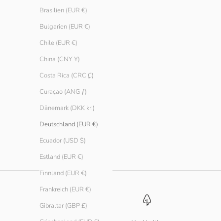
Brasilien (EUR €)
Bulgarien (EUR €)
Chile (EUR €)
China (CNY ¥)
Costa Rica (CRC ₡)
Curaçao (ANG ƒ)
Dänemark (DKK kr.)
Heavy Hoodie Frauen
Heavy Hoodie
Deutschland (EUR €)
Angebot
Angebot
€ 39.90
€ 39.90
Farbe
Farbe
Ecuador (USD $)
Schwarz
Schwarz
Estland (EUR €)
Finnland (EUR €)
Frankreich (EUR €)
Gibraltar (GBP £)