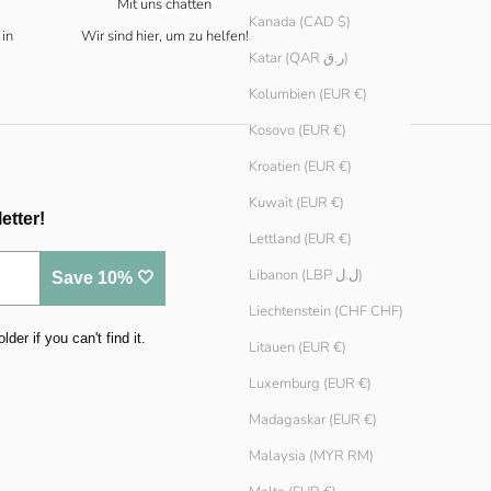
Mit uns chatten
Kanada (CAD $)
 in
Wir sind hier, um zu helfen!
Katar (QAR ر.ق)
Kolumbien (EUR €)
Kosovo (EUR €)
Kroatien (EUR €)
Kuwait (EUR €)
etter!
Lettland (EUR €)
Libanon (LBP ل.ل)
Save 10% 🤍
Liechtenstein (CHF CHF)
er if you can't find it.
Litauen (EUR €)
Luxemburg (EUR €)
Madagaskar (EUR €)
Malaysia (MYR RM)