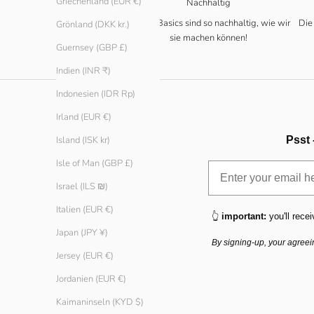
Griechenland (EUR €)
Nachhaltig
Unsere Basics sind so nachhaltig, wie wir
Die
Grönland (DKK kr.)
sie machen können!
Guernsey (GBP £)
Indien (INR ₹)
Indonesien (IDR Rp)
Irland (EUR €)
Psst 
Island (ISK kr)
Isle of Man (GBP £)
Israel (ILS ₪)
Italien (EUR €)
👆
important:
you'll recei
Japan (JPY ¥)
By signing-up, your agreei
Jersey (EUR €)
Jordanien (EUR €)
Kaimaninseln (KYD $)