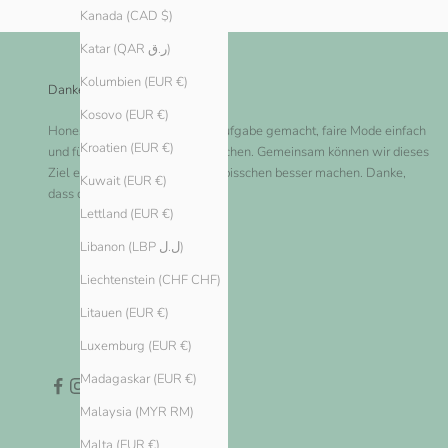
Kanada (CAD $)
Katar (QAR ر.ق)
Kolumbien (EUR €)
Danke dir!
Kosovo (EUR €)
Honest Basics hat es sich zur Aufgabe gemacht, faire Mode einfach
Kroatien (EUR €)
und für jeden zugänglich zu machen. Gemeinsam können wir dieses
Ziel erreichen und die Welt ein bisschen besser machen. Danke,
Kuwait (EUR €)
dass du bei uns einkaufst!
Lettland (EUR €)
Libanon (LBP ل.ل)
Liechtenstein (CHF CHF)
Litauen (EUR €)
Luxemburg (EUR €)
Madagaskar (EUR €)
Malaysia (MYR RM)
Malta (EUR €)