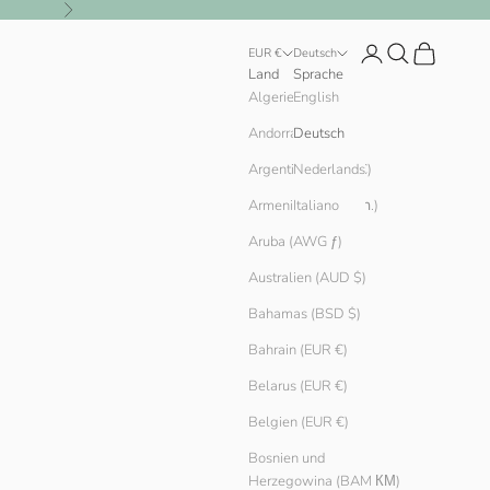
Vor
Anmelden
Suchen
Warenkorb
EUR €
Deutsch
Land
Sprache
English
Algerien (DZD د.ج)
Andorra (EUR €)
Deutsch
Argentinien (EUR €)
Nederlands
Armenien (AMD դր.)
Italiano
Aruba (AWG ƒ)
Australien (AUD $)
Bahamas (BSD $)
Bahrain (EUR €)
Belarus (EUR €)
Belgien (EUR €)
Bosnien und
Herzegowina (BAM КМ)