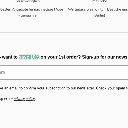
erschwinglich
mit Liebe
 besten Angebote für nachhaltige Mode
Wir lieben, was wir tun: Besuche uns
- genau hier.
Berlin!
- want to
save 10%
on your 1st order? Sign-up for our newsl
ve an email to confirm your subscription to our newsletter. Check your spam fold
ng to our
privacy policy
.