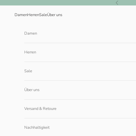
Zum Inhalt springen
Zurück
Damen
Herren
Sale
Über uns
Damen
Herren
Sale
Über uns
Versand & Retoure
Nachhaltigkeit