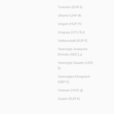
Tunesien (EUR €)
Ukraine (UAH ₴)
Ungarn (HUF Ft)
Uruguay (UYU $U)
Vatikanstadt (EUR €)
Vereinigte Arabische
Emirate (AED د.إ)
Vereinigte Staaten (USD
$)
Vereinigtes Königreich
(GBP £)
Vietnam (VND ₫)
Zypern (EUR €)