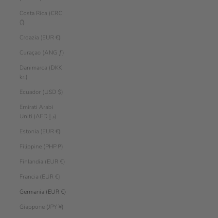
Costa Rica (CRC
₡)
Croazia (EUR €)
Curaçao (ANG ƒ)
Danimarca (DKK
kr.)
Ecuador (USD $)
Emirati Arabi
Uniti (AED د.إ)
Estonia (EUR €)
Filippine (PHP ₱)
Finlandia (EUR €)
Francia (EUR €)
Germania (EUR €)
Giappone (JPY ¥)