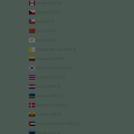
Canada (CAD $)
Cechia (CZK Kč)
Cile (EUR €)
Cina (CNY ¥)
Cipro (EUR €)
Città del Vaticano (EUR €)
Colombia (EUR €)
Corea del Sud (KRW ₩)
Costa Rica (CRC ₡)
Croazia (EUR €)
Curaçao (ANG ƒ)
Danimarca (DKK kr.)
Ecuador (USD $)
Emirati Arabi Uniti (AED د.إ)
Estonia (EUR €)