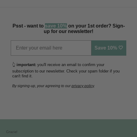
Psst - want to
save 10%
on your 1st order? Sign-
up for our newsletter!
Save 10% 🤍
👆
important:
you'll receive an email to confirm your
subscription to our newsletter. Check your spam folder if you
can't find it.
By signing-up, your agreeing to our
privacy policy
.
Grazie!