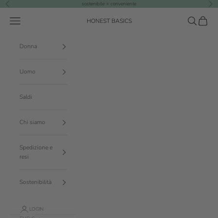
Vai al contenuto
sostenibile + conveniente
Precedente
Suc
Menù
Cerca
Carrello
HONEST BASICS
Donna
Uomo
Saldi
Chi siamo
Spedizione e
resi
Sostenibilità
LOGIN