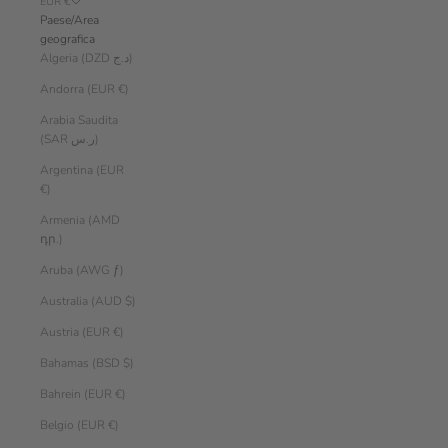
EUR €
Paese/Area
geografica
Algeria (DZD د.ج)
Andorra (EUR €)
Arabia Saudita
(SAR ر.س)
Argentina (EUR
€)
Armenia (AMD
դր.)
Aruba (AWG ƒ)
Australia (AUD $)
Austria (EUR €)
Bahamas (BSD $)
Bahrein (EUR €)
Belgio (EUR €)