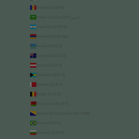
Andorra (EUR €)
Arabia Saudita (SAR ر.س)
Argentina (EUR €)
Armenia (AMD դր.)
Aruba (AWG ƒ)
Australia (AUD $)
Austria (EUR €)
Bahamas (BSD $)
Bahrein (EUR €)
Belgio (EUR €)
Bielorussia (EUR €)
Bosnia ed Erzegovina (BAM КМ)
Brasile (EUR €)
Bulgaria (EUR €)