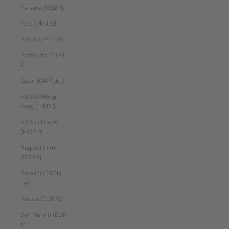
Panamá (USD $)
Perù (PEN S/)
Polonia (PLN zł)
Portogallo (EUR
€)
Qatar (QAR ر.ق)
RAS di Hong
Kong (HKD $)
RAS di Macao
(MOP P)
Regno Unito
(GBP £)
Romania (RON
Lei)
Russia (EUR €)
San Marino (EUR
€)