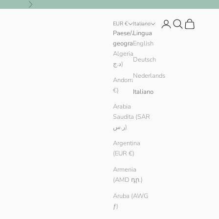
Successivo
Login
Cerca
Carrello
EUR €
Italiano
Paese/Area
Lingua
geografica
English
Algeria (DZD
Deutsch
د.ج)
Nederlands
Andorra (EUR
€)
Italiano
Arabia
Saudita (SAR
ر.س)
Argentina
(EUR €)
Armenia
(AMD դր.)
Aruba (AWG
ƒ)