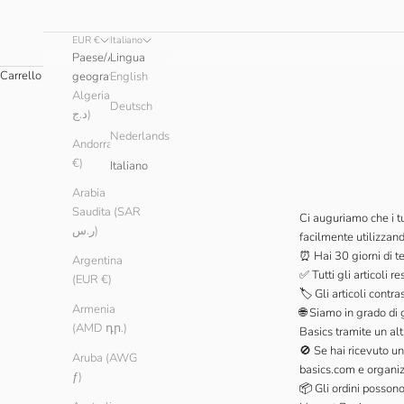
EUR €
Italiano
Paese/Area
Lingua
Carrello
geografica
English
Algeria (DZD
Deutsch
د.ج)
Nederlands
Andorra (EUR
€)
Italiano
Arabia
Saudita (SAR
Ci auguriamo che i tu
ر.س)
facilmente utilizzand
⏰ Hai 30 giorni di te
Argentina
✅ Tutti gli articoli r
(EUR €)
🏷️ Gli articoli cont
Armenia
🌐 Siamo in grado di g
(AMD դր.)
Basics tramite un alt
🚫 Se hai ricevuto un
Aruba (AWG
basics.com
e organiz
ƒ)
📦 Gli ordini possono 