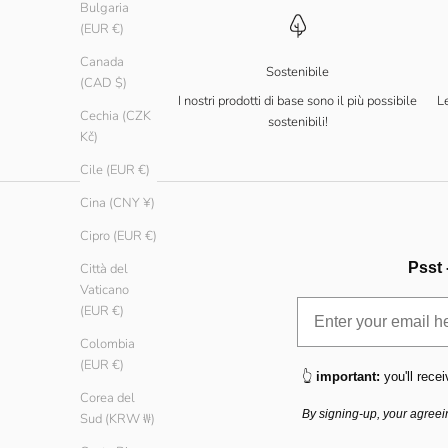
Bulgaria
(EUR €)
Canada
Sostenibile
(CAD $)
I nostri prodotti di base sono il più possibile
Le
Cechia (CZK
sostenibili!
Kč)
Cile (EUR €)
Cina (CNY ¥)
Cipro (EUR €)
Psst 
Città del
Vaticano
(EUR €)
Colombia
(EUR €)
👆
important:
you'll recei
Corea del
By signing-up, your agreei
Sud (KRW ₩)