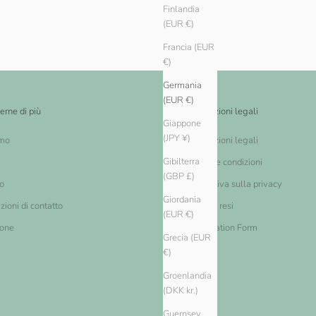
Finlandia
(EUR €)
Francia (EUR
€)
Germania
(EUR €)
erne di più
Informazioni legali
Giappone
(JPY ¥)
amo
Informazioni legali
Gibilterra
Termini e condizioni
(GBP £)
o
Informativa sulla privacy
Giordania
zioni di contatto
Cambi e resi
(EUR €)
ione
Cancellation Form
Grecia (EUR
€)
Groenlandia
(DKK kr.)
Guernsey