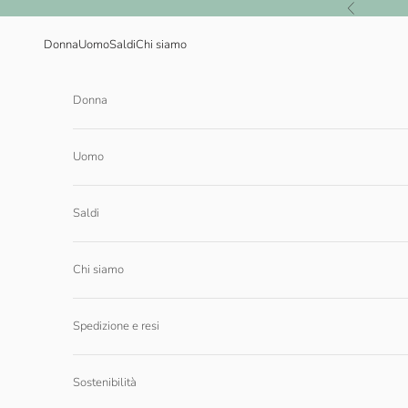
Vai al contenuto
Precedente
Donna
Uomo
Saldi
Chi siamo
Donna
Uomo
Saldi
Chi siamo
Spedizione e resi
Sostenibilità