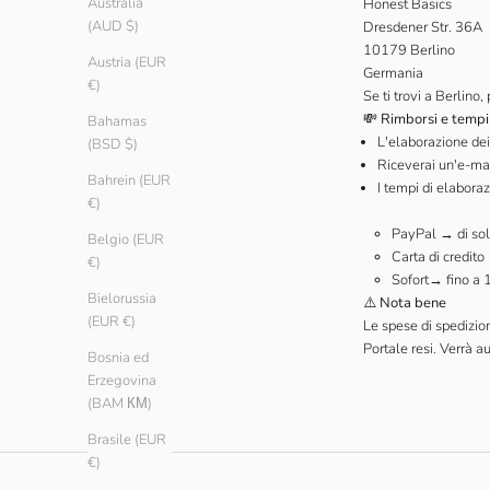
Australia
Honest Basics
(AUD $)
Dresdener Str. 36A
10179 Berlino
Austria (EUR
Germania
€)
Se ti trovi a Berlino,
💸 Rimborsi e tempi
Bahamas
L'elaborazione dei 
(BSD $)
Riceverai un'e-mai
Bahrein (EUR
I tempi di elabor
€)
PayPal → di sol
Belgio (EUR
Carta di credito
€)
Sofort→ fino a 1
Bielorussia
⚠️
Nota bene
(EUR €)
Le spese di spedizion
Portale resi. Verrà 
Bosnia ed
Erzegovina
(BAM КМ)
Brasile (EUR
€)