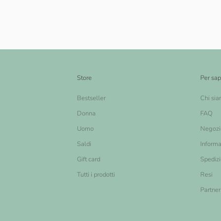
Store
Per sap
Bestseller
Chi si
Donna
FAQ
Uomo
Negozi
Saldi
Informa
Gift card
Spediz
Tutti i prodotti
Resi
Partner