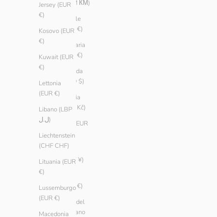
(BAM КМ)
Jersey (EUR
€)
Brasile
(EUR €)
Kosovo (EUR
€)
Bulgaria
(EUR €)
Kuwait (EUR
€)
Canada
(CAD $)
Lettonia
(EUR €)
Cechia
(CZK Kč)
Libano (LBP
ل.ل)
Cile (EUR
€)
Liechtenstein
(CHF CHF)
Cina
(CNY ¥)
Lituania (EUR
€)
Cipro
(EUR €)
Lussemburgo
(EUR €)
Città del
Vaticano
Macedonia