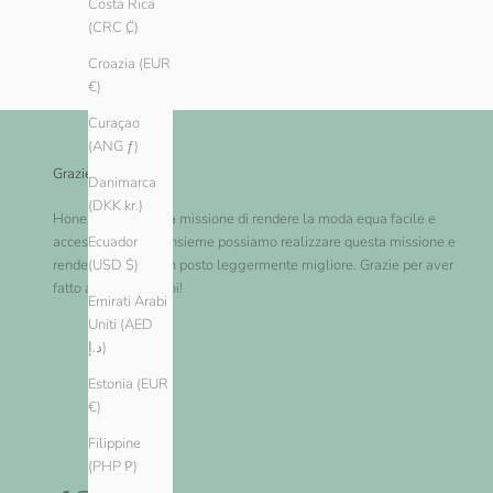
Costa Rica
(CRC ₡)
Croazia (EUR
€)
Curaçao
(ANG ƒ)
Grazie!
Danimarca
(DKK kr.)
Honest Basics ha la missione di rendere la moda equa facile e
accessibile a tutti. Insieme possiamo realizzare questa missione e
Ecuador
rendere il mondo un posto leggermente migliore. Grazie per aver
(USD $)
fatto acquisti con noi!
Emirati Arabi
Uniti (AED
د.إ)
Estonia (EUR
€)
Filippine
(PHP ₱)