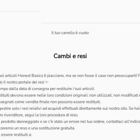
Il tuo carrello è vuoto
Cambi e resi
oi articoli Honest Basics ti piacciano, ma se non fosse il caso non preoccuparti! Pu
o il nostro
portale dei resi
✨
mpo dalla data di consegna per restituire i tuoi articoli.
estituiti devono essere nelle loro condizioni originali: non utilizzati, non modificati 
rassegnati come vendita finale non possono essere restituiti.
estire solo i resi relativi ad acquisti effettuati direttamente sul nostro sito. Se h
ro rivenditore, segui la loro procedura di reso.
 prodotto danneggiato o se c'è stato un errore nel tuo ordine, contattaci all'indir
zeremo un reso o una sostituzione gratuita.
essere restituiti a: