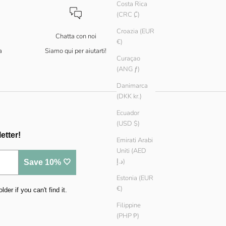
Costa Rica
(CRC ₡)
Croazia (EUR
Chatta con noi
€)
a
Siamo qui per aiutarti!
Curaçao
(ANG ƒ)
Danimarca
(DKK kr.)
Ecuador
(USD $)
etter!
Emirati Arabi
Uniti (AED
د.إ)
Save 10% 🤍
Estonia (EUR
€)
er if you can't find it.
Filippine
(PHP ₱)