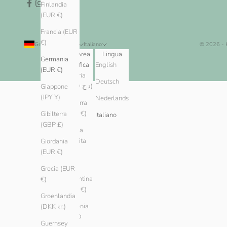
Finlandia
(EUR €)
Francia (EUR
€)
Germania (EUR €)
Italiano
© 2026 -
Paese/Area
Lingua
Germania
geografica
English
(EUR €)
Algeria
Deutsch
(DZD د.ج)
Giappone
(JPY ¥)
Nederlands
Andorra
(EUR €)
Gibilterra
Italiano
(GBP £)
Arabia
Saudita
Giordania
(SAR
(EUR €)
ر.س)
Grecia (EUR
Argentina
€)
(EUR €)
Groenlandia
Armenia
(DKK kr.)
(AMD
Guernsey