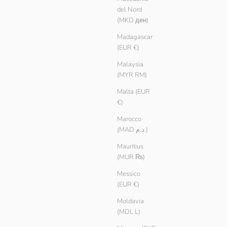
del Nord
(MKD ден)
Madagascar
(EUR €)
Malaysia
(MYR RM)
Malta (EUR
€)
Marocco
(MAD د.م.)
Mauritius
(MUR ₨)
Messico
(EUR €)
Moldavia
(MDL L)