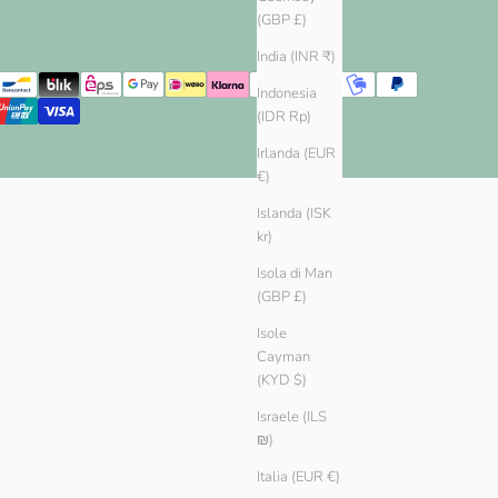
(GBP £)
India (INR ₹)
Indonesia
(IDR Rp)
Irlanda (EUR
€)
Islanda (ISK
kr)
Isola di Man
(GBP £)
Isole
Cayman
(KYD $)
Israele (ILS
₪)
Italia (EUR €)