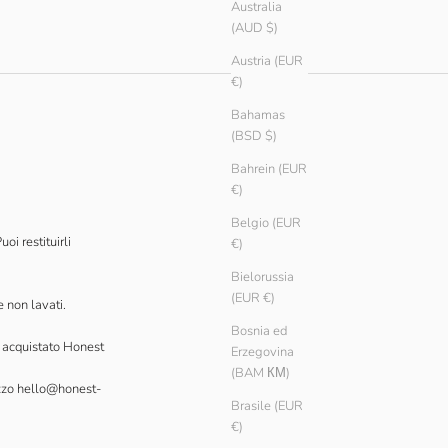
Australia
(AUD $)
Austria (EUR
€)
Bahamas
(BSD $)
Bahrein (EUR
€)
Belgio (EUR
oi restituirli
€)
Bielorussia
(EUR €)
e non lavati.
Bosnia ed
ai acquistato Honest
Erzegovina
(BAM КМ)
izzo
hello@honest-
Brasile (EUR
€)