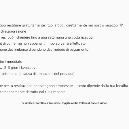
 puoi restituire gratuitamente i tuoi articoli direttamente nel nostro negozio. 💚
 di elaborazione
resi può richiedere fino a una settimana una volta ricevuti.
l di conferma non appena il rimborso verrà effettuato.
azione del rimborso dipendono dal metodo di pagamento:
ito immediato
 → 2-3 giorni lavorativi
 settimana (a causa di limitazioni del provider)
e per la restituzione non vengono rimborsate. Il costo dipende dalla tua località 
automaticamente detratta dal tuo rimborso.
Se desideri cancellare il tuo ordine, leggi la nostra
Politica di Cancellazione
.