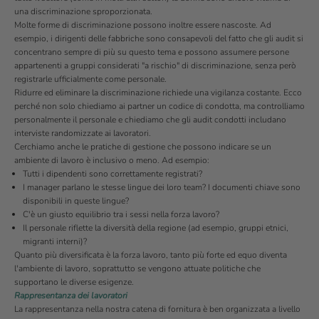
una discriminazione sproporzionata.
Molte forme di discriminazione possono inoltre essere nascoste. Ad
esempio, i dirigenti delle fabbriche sono consapevoli del fatto che gli audit si
concentrano sempre di più su questo tema e possono assumere persone
appartenenti a gruppi considerati "a rischio" di discriminazione, senza però
registrarle ufficialmente come personale.
Ridurre ed eliminare la discriminazione richiede una vigilanza costante. Ecco
perché non solo chiediamo ai partner un codice di condotta, ma controlliamo
personalmente il personale e chiediamo che gli audit condotti includano
interviste randomizzate ai lavoratori.
Cerchiamo anche le pratiche di gestione che possono indicare se un
ambiente di lavoro è inclusivo o meno. Ad esempio:
Tutti i dipendenti sono correttamente registrati?
I manager parlano le stesse lingue dei loro team? I documenti chiave sono
disponibili in queste lingue?
C'è un giusto equilibrio tra i sessi nella forza lavoro?
Il personale riflette la diversità della regione (ad esempio, gruppi etnici,
migranti interni)?
Quanto più diversificata è la forza lavoro, tanto più forte ed equo diventa
l'ambiente di lavoro, soprattutto se vengono attuate politiche che
supportano le diverse esigenze.
Rappresentanza dei lavoratori
La rappresentanza nella nostra catena di fornitura è ben organizzata a livello