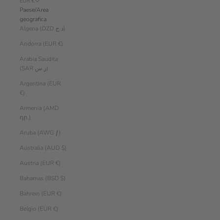
EUR €
Paese/Area
geografica
Algeria (DZD د.ج)
Andorra (EUR €)
Arabia Saudita
(SAR ر.س)
Argentina (EUR
€)
Armenia (AMD
դր.)
Aruba (AWG ƒ)
Australia (AUD $)
Austria (EUR €)
Bahamas (BSD $)
Bahrein (EUR €)
Belgio (EUR €)