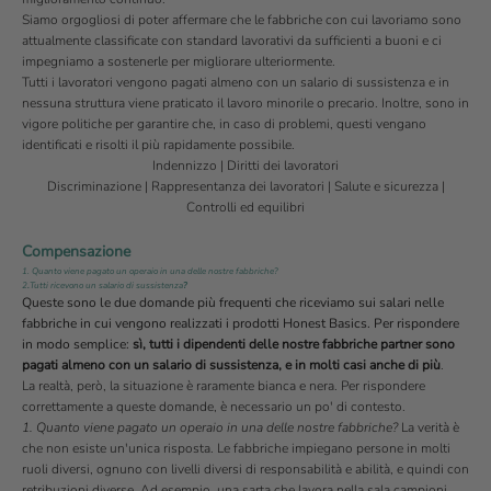
Siamo orgogliosi di poter affermare che le fabbriche con cui lavoriamo sono
attualmente classificate con standard lavorativi da sufficienti a buoni e ci
impegniamo a sostenerle per migliorare ulteriormente.
Tutti i lavoratori vengono pagati almeno con un salario di sussistenza e in
nessuna struttura viene praticato il lavoro minorile o precario. Inoltre, sono in
vigore politiche per garantire che, in caso di problemi, questi vengano
identificati e risolti il più rapidamente possibile.
Indennizzo
|
Diritti dei lavoratori
Discriminazione
|
Rappresentanza dei lavoratori
|
Salute e sicurezza
|
Controlli ed equilibri
Compensazione
1. Quanto viene pagato un operaio in una delle nostre fabbriche?
2
.
Tutti ricevono un salario di sussistenza
?
Queste sono le due domande più frequenti che riceviamo sui salari nelle
fabbriche in cui vengono realizzati i prodotti Honest Basics. Per rispondere
in modo semplice:
sì, tutti i dipendenti delle nostre fabbriche partner sono
pagati almeno con un salario di sussistenza, e in molti casi anche di più
.
La realtà, però, la situazione è raramente bianca e nera. Per rispondere
correttamente a queste domande, è necessario un po' di contesto.
1. Quanto viene pagato un operaio in una delle nostre fabbriche?
La verità è
che non esiste un'unica risposta. Le fabbriche impiegano persone in molti
ruoli diversi, ognuno con livelli diversi di responsabilità e abilità, e quindi con
retribuzioni diverse. Ad esempio, una sarta che lavora nella sala campioni