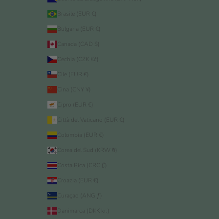
Brasile (EUR €)
Bulgaria (EUR €)
Canada (CAD $)
Cechia (CZK Kč)
Cile (EUR €)
Cina (CNY ¥)
Cipro (EUR €)
Città del Vaticano (EUR €)
Colombia (EUR €)
Corea del Sud (KRW ₩)
Costa Rica (CRC ₡)
Croazia (EUR €)
Curaçao (ANG ƒ)
Danimarca (DKK kr.)