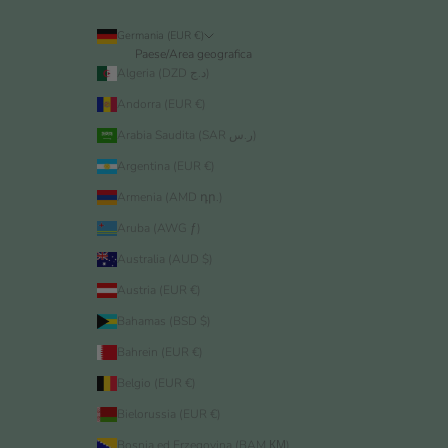
Germania (EUR €)
Paese/Area geografica
Algeria (DZD د.ج)
Andorra (EUR €)
Arabia Saudita (SAR ر.س)
Argentina (EUR €)
Armenia (AMD դր.)
Aruba (AWG ƒ)
Australia (AUD $)
Austria (EUR €)
Bahamas (BSD $)
Bahrein (EUR €)
Belgio (EUR €)
Bielorussia (EUR €)
Bosnia ed Erzegovina (BAM КМ)