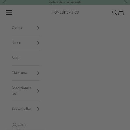
Vai al contenuto
sostenibile + conveniente
Precedente
Suc
Menù
Cerca
Carrello
HONEST BASICS
Donna
Uomo
Saldi
Chi siamo
Spedizione e
resi
Sostenibilità
LOGIN