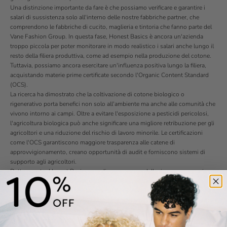
Una distinzione importante da fare è che possiamo verificare e garantire i
salari di sussistenza solo all'interno delle nostre fabbriche partner, che
comprendono le fabbriche di cucito, maglieria e tintoria che fanno parte del
Vane Fashion Group. In questa fase, Honest Basics è ancora un'azienda
troppo piccola per poter monitorare in modo realistico i salari anche lungo il
resto della filiera produttiva, come ad esempio nella produzione del cotone.
Tuttavia, possiamo ancora esercitare un'influenza positiva lungo la filiera,
acquistando materie prime certificate secondo l'Organic Content Standard
(OCS).
La ricerca ha dimostrato che la coltivazione di cotone biologico o
rigenerativo porta benefici non solo all'ambiente ma anche alle comunità che
vivono intorno ai campi. Oltre a evitare l'esposizione a pesticidi pericolosi,
l'agricoltura biologica può anche significare una migliore retribuzione per gli
agricoltori e una riduzione del rischio di lavoro minorile. Le certificazioni
come l'OCS garantiscono maggiore trasparenza alle catene di
approvvigionamento, creano opportunità di audit e forniscono sistemi di
supporto agli agricoltori.
Detto questo, Honest Basics non dispone ancora delle risorse necessarie per
verificare che tutti i lavoratori della filiera siano equamente retribuiti.
Sappiamo che questa è una lacuna nella nostra copertura della trasparenza e,
non appena avremo le risorse necessarie, abbiamo intenzione di indagare
ulteriormente e di estendere i nostri controlli fino ai campi di cotone.
Diritti dei lavoratori