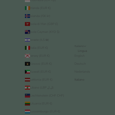
Indonesia (IDR Rp)
Irlanda (EUR €)
Islanda (ISK kr)
Isola di Man (GBP £)
Isole Cayman (KYD $)
Israele (ILS ₪)
Italiano
Italia (EUR €)
Lingua
Jersey (EUR €)
English
Kosovo (EUR €)
Deutsch
Kuwait (EUR €)
Nederlands
Lettonia (EUR €)
Italiano
Libano (LBP ل.ل)
Liechtenstein (CHF CHF)
Lituania (EUR €)
Lussemburgo (EUR €)