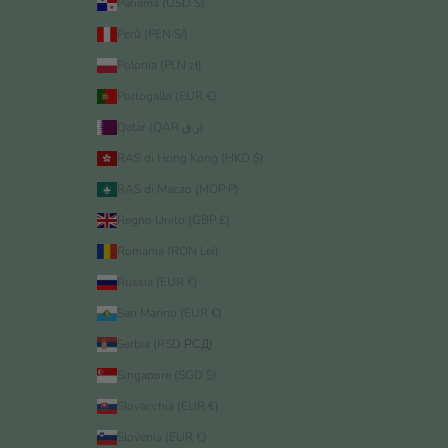
Panamá (USD $)
Perù (PEN S/)
Polonia (PLN zł)
Portogallo (EUR €)
Qatar (QAR ر.ق)
RAS di Hong Kong (HKD $)
RAS di Macao (MOP P)
Regno Unito (GBP £)
Romania (RON Lei)
Russia (EUR €)
San Marino (EUR €)
Serbia (RSD РСД)
Singapore (SGD $)
Slovacchia (EUR €)
Slovenia (EUR €)