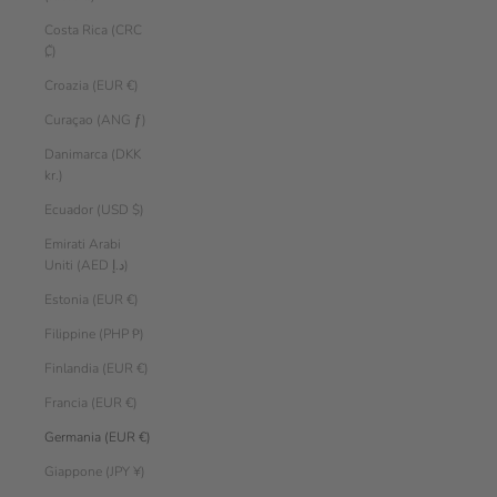
Costa Rica (CRC
₡)
Croazia (EUR €)
Curaçao (ANG ƒ)
Danimarca (DKK
kr.)
Ecuador (USD $)
Emirati Arabi
Uniti (AED د.إ)
Estonia (EUR €)
Filippine (PHP ₱)
Finlandia (EUR €)
Francia (EUR €)
Germania (EUR €)
Giappone (JPY ¥)