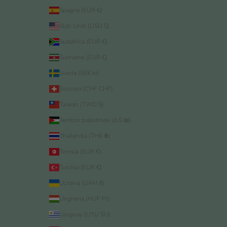
Spagna (EUR €)
Stati Uniti (USD $)
Sudafrica (EUR €)
Suriname (EUR €)
Svezia (SEK kr)
Svizzera (CHF CHF)
Taiwan (TWD $)
Territori palestinesi (ILS ₪)
Thailandia (THB ฿)
Tunisia (EUR €)
Turchia (EUR €)
Ucraina (UAH ₴)
Ungheria (HUF Ft)
Uruguay (UYU $U)