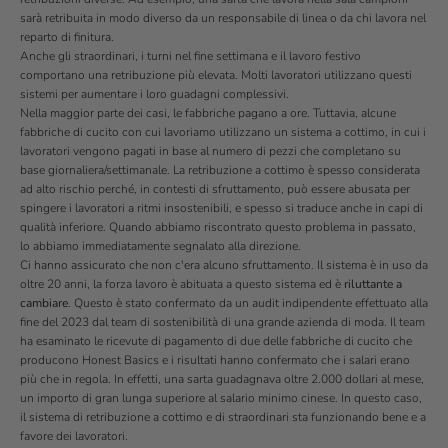
sarà retribuita in modo diverso da un responsabile di linea o da chi lavora nel
reparto di finitura.
Anche gli straordinari, i turni nel fine settimana e il lavoro festivo
comportano una retribuzione più elevata. Molti lavoratori utilizzano questi
sistemi per aumentare i loro guadagni complessivi.
Nella maggior parte dei casi, le fabbriche pagano a ore. Tuttavia, alcune
fabbriche di cucito con cui lavoriamo utilizzano un sistema a cottimo, in cui i
lavoratori vengono pagati in base al numero di pezzi che completano su
base giornaliera/settimanale. La retribuzione a cottimo è spesso considerata
ad alto rischio perché, in contesti di sfruttamento, può essere abusata per
spingere i lavoratori a ritmi insostenibili, e spesso si traduce anche in capi di
qualità inferiore. Quando abbiamo riscontrato questo problema in passato,
lo abbiamo immediatamente segnalato alla direzione.
Ci hanno assicurato che non c'era alcuno sfruttamento. Il sistema è in uso da
oltre 20 anni, la forza lavoro è abituata a questo sistema ed è
riluttante a
cambiare
. Questo è stato confermato da un audit indipendente effettuato alla
fine del 2023 dal team di sostenibilità di una grande azienda di moda. Il team
ha esaminato le ricevute di pagamento di due delle fabbriche di cucito che
producono Honest Basics e i risultati hanno confermato che i salari erano
più che in regola. In effetti, una sarta guadagnava oltre 2.000 dollari al mese,
un importo di gran lunga superiore al salario minimo cinese. In questo caso,
il sistema di retribuzione a cottimo e di straordinari sta funzionando bene e a
favore dei lavoratori.