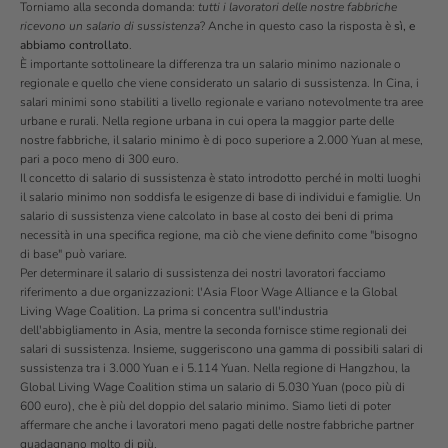
Torniamo alla seconda domanda:
tutti i lavoratori delle nostre fabbriche
ricevono un salario di sussistenza
? Anche in questo caso la risposta è
sì, e
abbiamo controllato
.
È importante sottolineare la differenza tra un salario minimo nazionale o
regionale e quello che viene considerato un salario di sussistenza. In Cina, i
salari minimi sono stabiliti a livello regionale e variano notevolmente tra aree
urbane e rurali. Nella regione urbana in cui opera la maggior parte delle
nostre fabbriche, il salario minimo è di poco superiore a 2.000 Yuan al mese,
pari a poco meno di 300 euro.
Il concetto di salario di sussistenza è stato introdotto perché in molti luoghi
il salario minimo non soddisfa le esigenze di base di individui e famiglie. Un
salario di sussistenza viene calcolato in base al costo dei beni di prima
necessità in una specifica regione, ma ciò che viene definito come "bisogno
di base" può variare.
Per determinare il salario di sussistenza dei nostri lavoratori facciamo
riferimento a due organizzazioni: l'
Asia Floor Wage Alliance
e la
Global
Living Wage Coalition
. La prima si concentra sull'industria
dell'abbigliamento in Asia, mentre la seconda fornisce stime regionali dei
salari di sussistenza. Insieme, suggeriscono una gamma di possibili salari di
sussistenza tra i 3.000 Yuan e i 5.114 Yuan. Nella regione di Hangzhou, la
Global Living Wage Coalition stima un salario di 5.030 Yuan (poco più di
600 euro), che è più del doppio del salario minimo. Siamo lieti di poter
affermare che anche i lavoratori meno pagati delle nostre fabbriche partner
guadagnano molto di più.