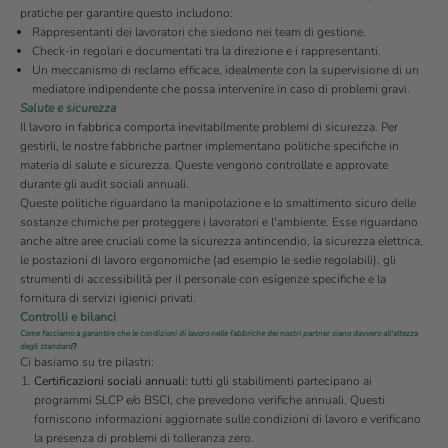
pratiche per garantire questo includono:
Rappresentanti dei lavoratori che siedono nei team di gestione.
Check-in regolari e documentati tra la direzione e i rappresentanti.
Un meccanismo di reclamo efficace, idealmente con la supervisione di un
mediatore indipendente che possa intervenire in caso di problemi gravi.
Salute e sicurezza
Il lavoro in fabbrica comporta inevitabilmente problemi di sicurezza. Per
gestirli, le nostre fabbriche partner implementano politiche specifiche in
materia di salute e sicurezza. Queste vengono controllate e approvate
durante gli audit sociali annuali.
Queste politiche riguardano la manipolazione e lo smaltimento sicuro delle
sostanze chimiche per proteggere i lavoratori e l'ambiente. Esse riguardano
anche altre aree cruciali come la sicurezza antincendio, la sicurezza elettrica,
le postazioni di lavoro ergonomiche (ad esempio le sedie regolabili), gli
strumenti di accessibilità per il personale con esigenze specifiche e la
fornitura di servizi igienici privati.
Controlli e bilanci
Come facciamo a garantire che le condizioni di lavoro nelle fabbriche dei nostri partner siano davvero all'altezza
degli standard
?
Ci basiamo su tre pilastri:
Certificazioni sociali annuali:
tutti gli stabilimenti partecipano ai
programmi SLCP e/o BSCI, che prevedono verifiche annuali. Questi
forniscono informazioni aggiornate sulle condizioni di lavoro e verificano
la presenza di problemi di tolleranza zero.