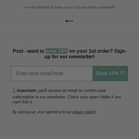
I nostri prodotti di base sono il più possibile sostenibili!
Vai all'articolo 1
Vai all'articolo 2
Vai all'articolo 3
Vai all'articolo 4
Psst - want to
save 10%
on your 1st order? Sign-
up for our newsletter!
Save 10% 🤍
👆
important:
you'll receive an email to confirm your
subscription to our newsletter. Check your spam folder if you
can't find it.
By signing-up, your agreeing to our
privacy policy
.