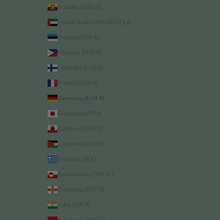
Ecuador (USD $)
Emirati Arabi Uniti (AED د.إ)
Estonia (EUR €)
Filippine (PHP ₱)
Finlandia (EUR €)
Francia (EUR €)
Germania (EUR €)
Giappone (JPY ¥)
Gibilterra (GBP £)
Giordania (EUR €)
Grecia (EUR €)
Groenlandia (DKK kr.)
Guernsey (GBP £)
India (INR ₹)