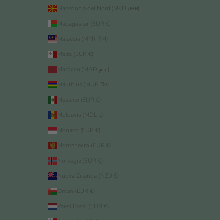
Macedonia del Nord (MKD ден)
Madagascar (EUR €)
Malaysia (MYR RM)
Malta (EUR €)
Marocco (MAD د.م.)
Mauritius (MUR ₨)
Messico (EUR €)
Moldavia (MDL L)
Monaco (EUR €)
Montenegro (EUR €)
Norvegia (EUR €)
Nuova Zelanda (NZD $)
Oman (EUR €)
Paesi Bassi (EUR €)