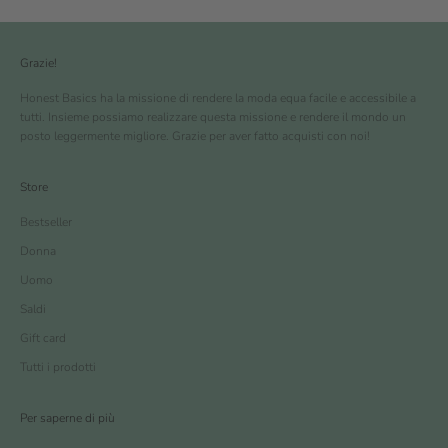
Grazie!
Honest Basics ha la missione di rendere la moda equa facile e accessibile a
tutti. Insieme possiamo realizzare questa missione e rendere il mondo un
posto leggermente migliore. Grazie per aver fatto acquisti con noi!
Store
Bestseller
Donna
Uomo
Saldi
Gift card
Tutti i prodotti
Per saperne di più