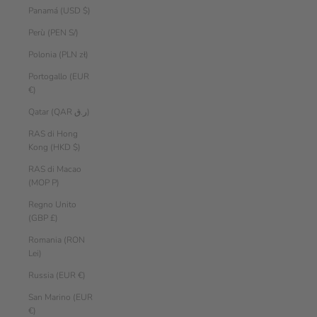
Panamá (USD $)
Perù (PEN S/)
Polonia (PLN zł)
Portogallo (EUR
€)
Qatar (QAR ر.ق)
RAS di Hong
Kong (HKD $)
RAS di Macao
(MOP P)
Regno Unito
(GBP £)
Romania (RON
Lei)
Russia (EUR €)
San Marino (EUR
€)