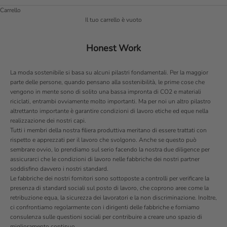
Carrello
Il tuo carrello è vuoto
Honest Work
La moda sostenibile si basa su alcuni pilastri fondamentali. Per la maggior
parte delle persone, quando pensano alla sostenibilità, le prime cose che
vengono in mente sono di solito una bassa impronta di CO2 e materiali
riciclati, entrambi ovviamente molto importanti. Ma per noi un altro pilastro
altrettanto importante è garantire condizioni di lavoro etiche ed eque nella
realizzazione dei nostri capi.
Tutti i membri della nostra filiera produttiva meritano di essere trattati con
rispetto e apprezzati per il lavoro che svolgono. Anche se questo può
sembrare ovvio, lo prendiamo sul serio facendo la nostra due diligence per
assicurarci che le condizioni di lavoro nelle fabbriche dei nostri partner
soddisfino davvero i nostri standard.
Le fabbriche dei nostri fornitori sono sottoposte a controlli per verificare la
presenza di standard sociali sul posto di lavoro, che coprono aree come la
retribuzione equa, la sicurezza dei lavoratori e la non discriminazione. Inoltre,
ci confrontiamo regolarmente con i dirigenti delle fabbriche e forniamo
consulenza sulle questioni sociali per contribuire a creare uno spazio di
miglioramento continuo.