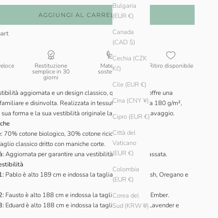
Bulgaria
AGGIUNGI AL CARRELLO
(EUR €)
Canada
art
(CAD $)
Cechia (CZK
veloce
Restituzione
Materiali
Ritiro disponibile
Kč)
semplice in 30
sostenibili
giorni
Cile (EUR €)
ibilità aggiornata e un design classico, questa T-shirt offre una
Cina (CNY ¥)
amiliare e disinvolta. Realizzata in tessuto prelavato da 180 g/m²,
 sua forma e la sua vestibilità originale lavaggio dopo lavaggio.
Cipro (EUR €)
iche
Città del
:
70% cotone biologico, 30% cotone riciclato.
Vaticano
aglio classico dritto con maniche corte.
(EUR €)
à:
Aggiornata per garantire una vestibilità comoda e rilassata.
stibilità
Colombia
1:
Pablo è alto 189 cm e indossa la taglia L nei colori Ash, Oregano e
(EUR €)
2:
Fausto è alto 188 cm e indossa la taglia L nel colore Ember.
Corea del
3:
Eduard è alto 188 cm e indossa la taglia L nei colori Lavender e
Sud (KRW ₩)