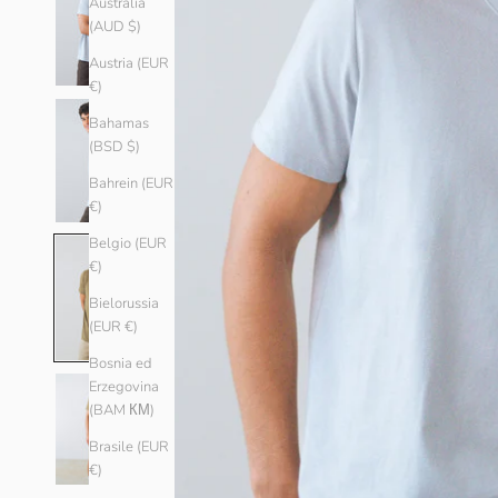
Australia
(AUD $)
Austria (EUR
€)
Bahamas
(BSD $)
Bahrein (EUR
€)
Belgio (EUR
€)
Bielorussia
(EUR €)
Bosnia ed
Erzegovina
(BAM КМ)
Brasile (EUR
€)