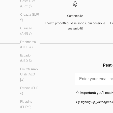
Costa Rica
(CRC ₡)
Croazia (EUR
Sostenibile
€)
I nostri prodotti di base sono il più possibile
Le
Curaçao
sostenibili!
(ANG ƒ)
Danimarca
(DKK kr.)
Ecuador
(USD $)
Psst 
Emirati Arabi
Uniti (AED
د.إ)
Estonia (EUR
👆
important:
you'll recei
€)
Filippine
By signing-up, your agreei
(PHP ₱)