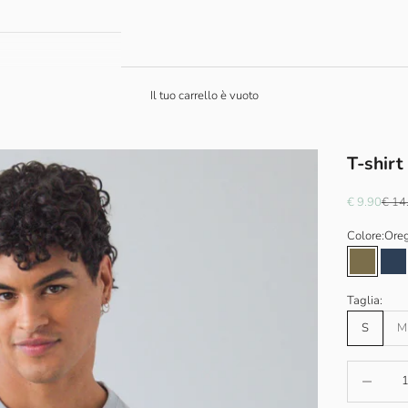
Il tuo carrello è vuoto
T-shir
Prezzo scon
Prez
€ 9.90
€ 14
Colore:
Ore
Oregano
Sai
Taglia:
S
M
Diminuisci 