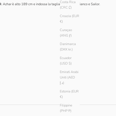
Costa Rica
4:
Azhar è alto 189 cm e indossa la taglia L nei colori Bianco e Sailor.
(CRC ₡)
Croazia (EUR
€)
Curaçao
(ANG ƒ)
Danimarca
(DKK kr.)
Ecuador
(USD $)
Emirati Arabi
Uniti (AED
د.إ)
Estonia (EUR
€)
Filippine
(PHP ₱)