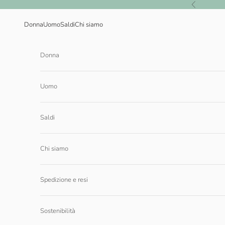
Vai al contenuto
Precedente
Donna
Uomo
Saldi
Chi siamo
Donna
Uomo
Saldi
Chi siamo
Spedizione e resi
Sostenibilità