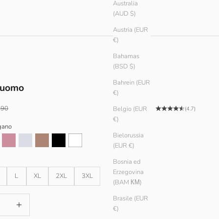
Australia
(AUD $)
Austria (EUR
€)
Bahamas
(BSD $)
Bahrein (EUR
t uomo
€)
tato
zo
.90
Belgio (EUR
(4.7)
€)
gano
Bielorussia
lor
Ember
Ash
Teak
Black
White
(EUR €)
Bosnia ed
Erzegovina
L
XL
2XL
3XL
(BAM КМ)
Brasile (EUR
quantità
Aumenta quantità
€)