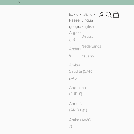
Successivo
Login
Cerca
Carrello
EUR €
Italiano
Paese/Area
Lingua
geografica
English
Algeria (DZD
Deutsch
د.ج)
Nederlands
Andorra (EUR
€)
Italiano
Arabia
Saudita (SAR
ر.س)
Argentina
(EUR €)
Armenia
(AMD դր.)
Aruba (AWG
ƒ)