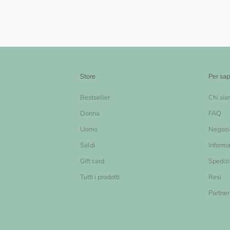
Store
Per sap
Bestseller
Chi si
Donna
FAQ
Uomo
Negozi
Saldi
Informa
Gift card
Spediz
Tutti i prodotti
Resi
Partner