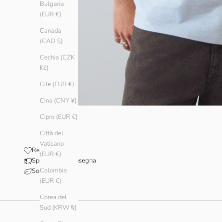
Bulgaria
(EUR €)
Canada
(CAD $)
Cechia (CZK
Kč)
Cile (EUR €)
Cina (CNY ¥)
Cipro (EUR €)
Città del
Vaticano
Recensioni
(EUR €)
Spedizione e consegna
Colombia
Sostenibilità
(EUR €)
Corea del
Sud (KRW ₩)