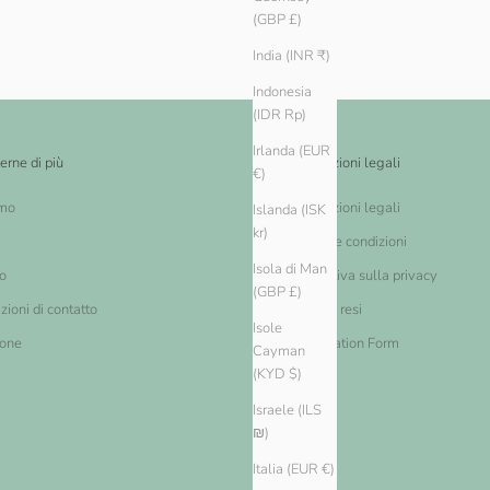
(GBP £)
India (INR ₹)
Indonesia
(IDR Rp)
Irlanda (EUR
erne di più
Informazioni legali
€)
amo
Informazioni legali
Islanda (ISK
kr)
Termini e condizioni
Isola di Man
o
Informativa sulla privacy
(GBP £)
zioni di contatto
Cambi e resi
Isole
ione
Cancellation Form
Cayman
(KYD $)
Israele (ILS
₪)
Italia (EUR €)