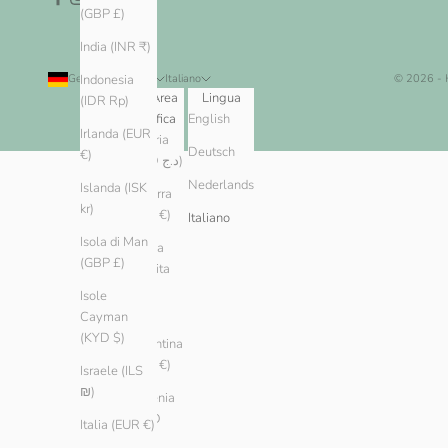
(GBP £)
India (INR ₹)
Germania (EUR €)
Italiano
© 2026 -
Indonesia
Paese/Area
Lingua
(IDR Rp)
geografica
English
Irlanda (EUR
Algeria
Deutsch
€)
(DZD د.ج)
Nederlands
Islanda (ISK
Andorra
kr)
(EUR €)
Italiano
Isola di Man
Arabia
(GBP £)
Saudita
(SAR
Isole
ر.س)
Cayman
(KYD $)
Argentina
(EUR €)
Israele (ILS
₪)
Armenia
(AMD
Italia (EUR €)
դր.)