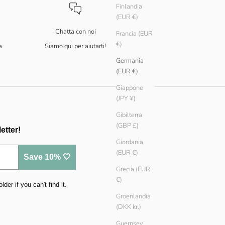
Finlandia
(EUR €)
Chatta con noi
Francia (EUR
€)
a
Siamo qui per aiutarti!
Germania
(EUR €)
Giappone
(JPY ¥)
Gibilterra
(GBP £)
etter!
Giordania
(EUR €)
Save 10% 🤍
Grecia (EUR
€)
er if you can't find it.
Groenlandia
(DKK kr.)
Guernsey