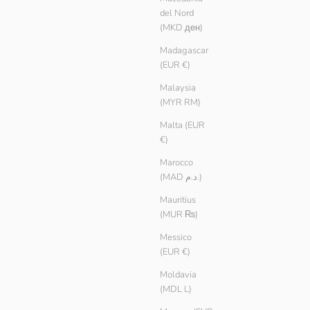
del Nord
(MKD ден)
Madagascar
(EUR €)
Malaysia
(MYR RM)
Malta (EUR
€)
Marocco
(MAD د.م.)
Mauritius
(MUR ₨)
Messico
(EUR €)
Moldavia
(MDL L)