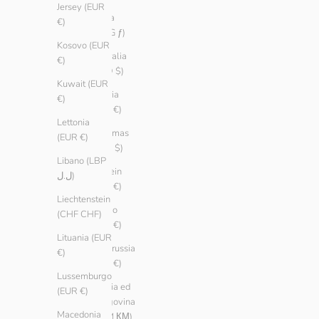
Jersey (EUR
Aruba
€)
(AWG ƒ)
Kosovo (EUR
Australia
€)
(AUD $)
Kuwait (EUR
Austria
€)
(EUR €)
Lettonia
Bahamas
(EUR €)
(BSD $)
Libano (LBP
Bahrein
ل.ل)
(EUR €)
Liechtenstein
Belgio
(CHF CHF)
(EUR €)
Lituania (EUR
Bielorussia
€)
(EUR €)
Lussemburgo
Bosnia ed
(EUR €)
Erzegovina
Macedonia
(BAM КМ)