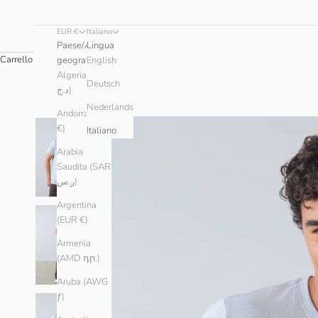
EUR €
Italiano
Paese/Area
Lingua
Carrello
geografica
English
Algeria (DZD
Deutsch
د.ج)
Nederlands
Andorra (EUR
€)
Italiano
Arabia
Saudita (SAR
ر.س)
Argentina
(EUR €)
Armenia
(AMD դր.)
Aruba (AWG
ƒ)