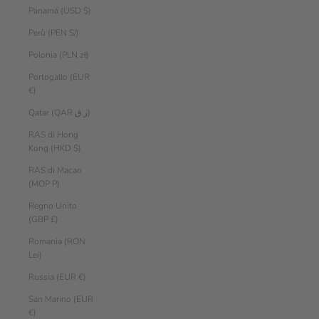
Panamá (USD $)
Perù (PEN S/)
Polonia (PLN zł)
Portogallo (EUR
€)
Qatar (QAR ر.ق)
RAS di Hong
Kong (HKD $)
RAS di Macao
(MOP P)
Regno Unito
(GBP £)
Romania (RON
Lei)
Russia (EUR €)
San Marino (EUR
€)