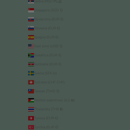
Serbia (RSD РСД)
Singapore (SGD $)
Slovacchia (EUR €)
Slovenia (EUR €)
Spagna (EUR €)
Stati Uniti (USD $)
Sudafrica (EUR €)
Suriname (EUR €)
Svezia (SEK kr)
Svizzera (CHF CHF)
Taiwan (TWD $)
Territori palestinesi (ILS ₪)
Thailandia (THB ฿)
Tunisia (EUR €)
Turchia (EUR €)