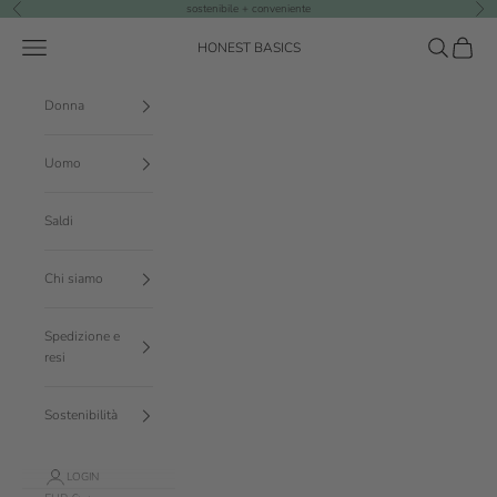
Vai al contenuto
sostenibile + conveniente
Precedente
Suc
Menù
Cerca
Carrello
HONEST BASICS
Donna
Uomo
Saldi
Chi siamo
Spedizione e
resi
Sostenibilità
LOGIN