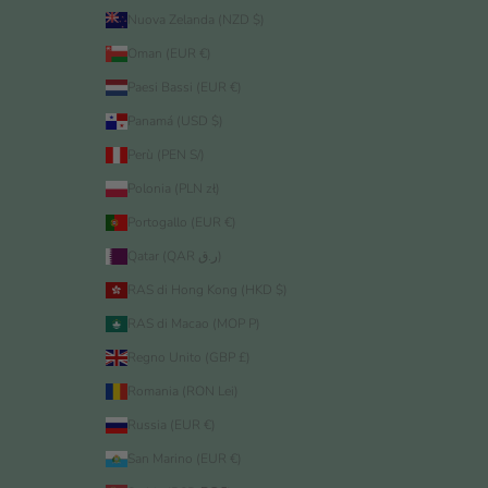
Nuova Zelanda (NZD $)
Oman (EUR €)
Paesi Bassi (EUR €)
Panamá (USD $)
Perù (PEN S/)
Polonia (PLN zł)
Portogallo (EUR €)
Qatar (QAR ر.ق)
RAS di Hong Kong (HKD $)
RAS di Macao (MOP P)
Regno Unito (GBP £)
Romania (RON Lei)
Russia (EUR €)
San Marino (EUR €)