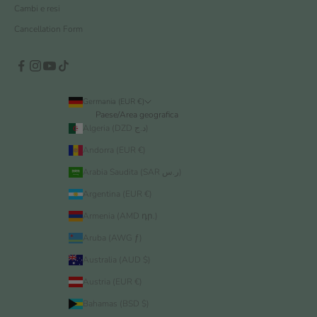
Cambi e resi
Cancellation Form
Germania (EUR €)
Paese/Area geografica
Algeria (DZD د.ج)
Andorra (EUR €)
Arabia Saudita (SAR ر.س)
Argentina (EUR €)
Armenia (AMD դր.)
Aruba (AWG ƒ)
Australia (AUD $)
Austria (EUR €)
Bahamas (BSD $)