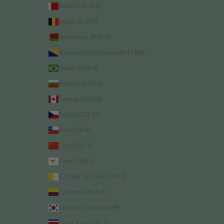
Bahrein (EUR €)
Belgio (EUR €)
Bielorussia (EUR €)
Bosnia ed Erzegovina (BAM КМ)
Brasile (EUR €)
Bulgaria (EUR €)
Canada (CAD $)
Cechia (CZK Kč)
Cile (EUR €)
Cina (CNY ¥)
Cipro (EUR €)
Città del Vaticano (EUR €)
Colombia (EUR €)
Corea del Sud (KRW ₩)
Costa Rica (CRC ₡)