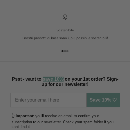
Sostenibile
I nostri prodotti di base sono il più possibile sostenibili!
Vai all'articolo 1
Vai all'articolo 2
Vai all'articolo 3
Vai all'articolo 4
Psst - want to
save 10%
on your 1st order? Sign-
up for our newsletter!
Save 10% 🤍
👆
important:
you'll receive an email to confirm your
subscription to our newsletter. Check your spam folder if you
can't find it.