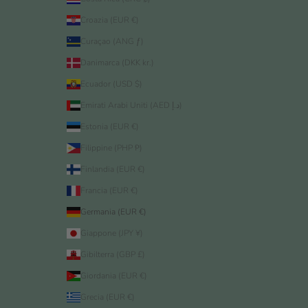
Croazia (EUR €)
Curaçao (ANG ƒ)
Danimarca (DKK kr.)
Ecuador (USD $)
Emirati Arabi Uniti (AED د.إ)
Estonia (EUR €)
Filippine (PHP ₱)
Finlandia (EUR €)
Francia (EUR €)
Germania (EUR €)
Giappone (JPY ¥)
Gibilterra (GBP £)
Giordania (EUR €)
Grecia (EUR €)