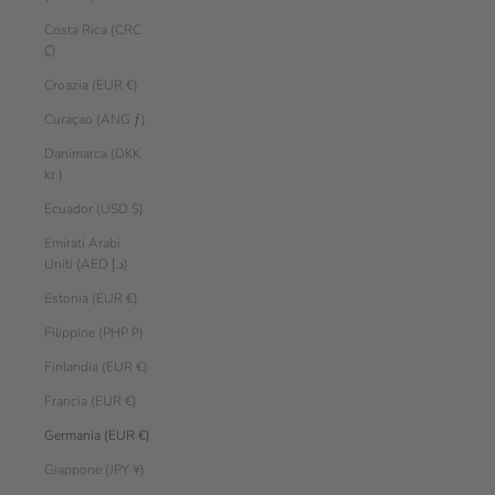
Costa Rica (CRC
₡)
Croazia (EUR €)
Curaçao (ANG ƒ)
Danimarca (DKK
kr.)
Ecuador (USD $)
Emirati Arabi
Uniti (AED د.إ)
Estonia (EUR €)
Filippine (PHP ₱)
Finlandia (EUR €)
Francia (EUR €)
Germania (EUR €)
Giappone (JPY ¥)