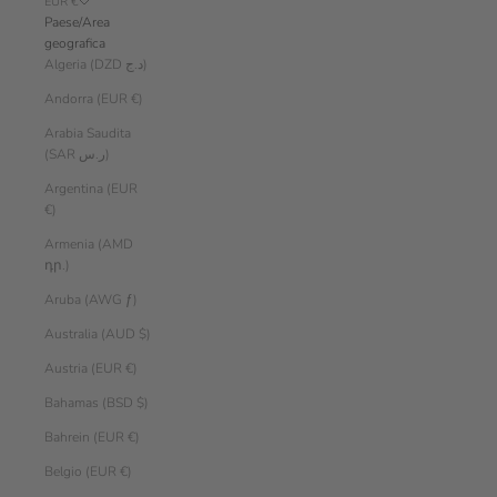
EUR €
Paese/Area
geografica
Algeria (DZD د.ج)
Andorra (EUR €)
Arabia Saudita
(SAR ر.س)
Argentina (EUR
€)
Armenia (AMD
դր.)
Aruba (AWG ƒ)
Australia (AUD $)
Austria (EUR €)
Bahamas (BSD $)
Bahrein (EUR €)
Belgio (EUR €)