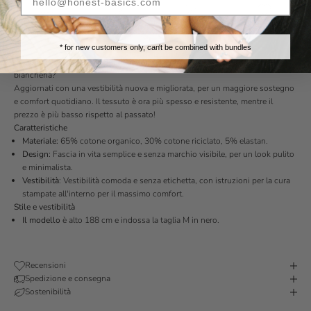
Spedizione
Restituzione
Materiali
Ritiro disponibile
veloce
semplice in 30
sostenibili
giorni
* for new customers only, can't be combined with bundles
Semplice. Confortevole. Sostenibile. Cosa puoi volere di più dalla tua
biancheria?
Aggiornati con una vestibilità nuova e migliorata, per un maggiore sostegno
e comfort quotidiano. Il tessuto è ora più spesso e resistente, mentre il
prezzo è più basso rispetto al passato!
Caratteristiche
Materiale:
65% cotone organico, 30% cotone riciclato, 5% elastan.
Design:
Fascia in vita semplice e senza marchio visibile, per un look pulito
e minimalista.
Vestibilità
: Vestibilità comoda e senza etichetta, con istruzioni per la cura
stampate all'interno per il massimo comfort.
Stile e vestibilità
Il modello
è alto 188 cm e indossa la taglia M in nero.
Recensioni
Spedizione e consegna
Sostenibilità