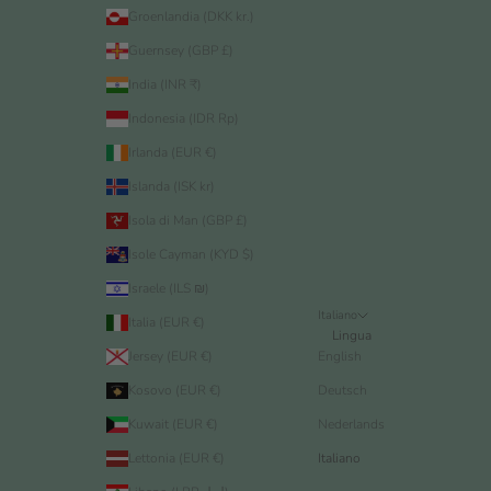
Groenlandia (DKK kr.)
Guernsey (GBP £)
India (INR ₹)
Indonesia (IDR Rp)
Irlanda (EUR €)
Islanda (ISK kr)
Isola di Man (GBP £)
Isole Cayman (KYD $)
Israele (ILS ₪)
Italiano
Italia (EUR €)
Lingua
Jersey (EUR €)
English
Kosovo (EUR €)
Deutsch
Kuwait (EUR €)
Nederlands
Lettonia (EUR €)
Italiano