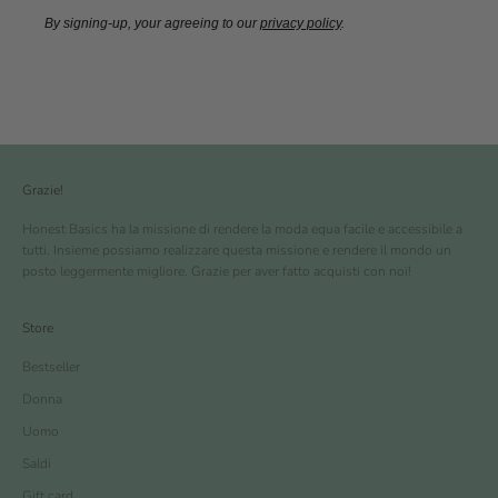
By signing-up, your agreeing to our
privacy policy
.
Grazie!
Honest Basics ha la missione di rendere la moda equa facile e accessibile a
tutti. Insieme possiamo realizzare questa missione e rendere il mondo un
posto leggermente migliore. Grazie per aver fatto acquisti con noi!
Store
Bestseller
Donna
Uomo
Saldi
Gift card