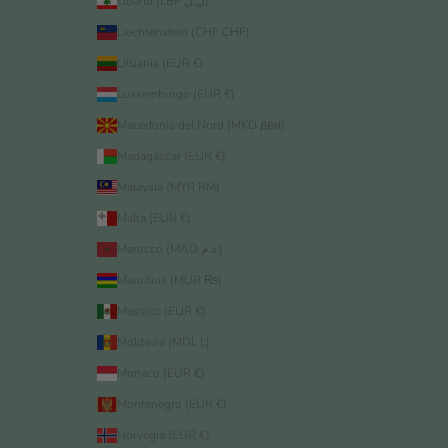
Libano (LBP ل.ل)
Liechtenstein (CHF CHF)
Lituania (EUR €)
Lussemburgo (EUR €)
Macedonia del Nord (MKD ден)
Madagascar (EUR €)
Malaysia (MYR RM)
Malta (EUR €)
Marocco (MAD د.م.)
Mauritius (MUR ₨)
Messico (EUR €)
Moldavia (MDL L)
Monaco (EUR €)
Montenegro (EUR €)
Norvegia (EUR €)