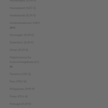
Montenegro (EUR €)
Neuseeland (NZD $)
Niederlande (EUR €)
Nordmazedonien (MKD
ден)
Norwegen (EUR €)
Österreich (EUR €)
Oman (EUR €)
Palästinensische
Autonomiegebiete (ILS
₪)
Panama (USD $)
Peru (PEN S/)
Philippinen (PHP ₱)
Polen (PLN zł)
Portugal (EUR €)