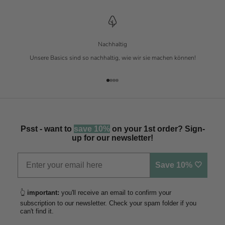
Nachhaltig
Unsere Basics sind so nachhaltig, wie wir sie machen können!
Gehe zu Element 1
Gehe zu Element 2
Gehe zu Element 3
Gehe zu Element 4
Psst - want to
save 10%
on your 1st order? Sign-
up for our newsletter!
Save 10% 🤍
👆
important:
you'll receive an email to confirm your
subscription to our newsletter. Check your spam folder if you
can't find it.