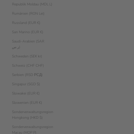
Republik Moldau (MDL L)
Rumänien (RON Lei)
Russland (EUR €)
San Marino (EUR €)
Saudi-Arabien (SAR
ر.س)
Schweden (SEK kr)
Schweiz (CHF CHF)
Serbien (RSD РСД)
Singapur (SGD $)
Slowakei (EUR €)
Slowenien (EUR €)
Sonderverwaltungsregion
Hongkong (HKD $)
Sonderverwaltungsregion
Macau (MOP P)