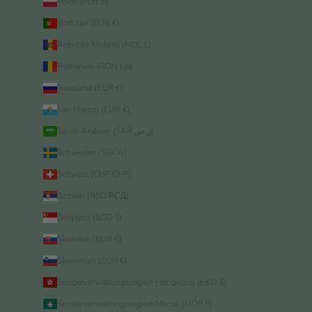
Polen (PLN zł)
Portugal (EUR €)
Republik Moldau (MDL L)
Rumänien (RON Lei)
Russland (EUR €)
San Marino (EUR €)
Saudi-Arabien (SAR ر.س)
Schweden (SEK kr)
Schweiz (CHF CHF)
Serbien (RSD РСД)
Singapur (SGD $)
Slowakei (EUR €)
Slowenien (EUR €)
Sonderverwaltungsregion Hongkong (HKD $)
Sonderverwaltungsregion Macau (MOP P)