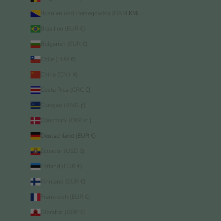
Bosnien und Herzegowina (BAM КМ)
Brasilien (EUR €)
Bulgarien (EUR €)
Chile (EUR €)
China (CNY ¥)
Costa Rica (CRC ₡)
Curaçao (ANG ƒ)
Dänemark (DKK kr.)
Deutschland (EUR €)
Ecuador (USD $)
Estland (EUR €)
Finnland (EUR €)
Frankreich (EUR €)
Gibraltar (GBP £)