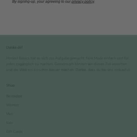
By signing-up, your agreeing to our
privacy policy
.
Danke dir!
Honest Basics hat es sich zur Aufgabe gemacht, faire Mode einfach und für
jeden zugänglich zu machen. Gemeinsam können wir dieses Ziel erreichen
und die Welt ein bisschen besser machen. Danke, dass du bei uns einkaufst!
Shop
Bestseller
Women
Men
Sale
Gift Cards