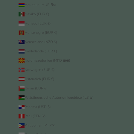
Mauritius (MUR ₨)
Mexiko (EUR €)
Monaco (EUR €)
Montenegro (EUR €)
Neuseeland (NZD $)
Niederlande (EUR €)
Nordmazedonien (MKD ден)
Norwegen (EUR €)
Österreich (EUR €)
Oman (EUR €)
Palästinensische Autonomiegebiete (ILS ₪)
Panama (USD $)
Peru (PEN S/)
Philippinen (PHP ₱)