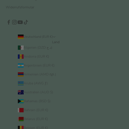
Widerrufsformular
Deutschland (EUR €)
Land
Algerien (DZD د.ج)
Andorra (EUR €)
Argentinien (EUR €)
Armenien (AMD դր.)
Aruba (AWG ƒ)
Australien (AUD $)
Bahamas (BSD $)
Bahrain (EUR €)
Belarus (EUR €)
Belgien (EUR €)