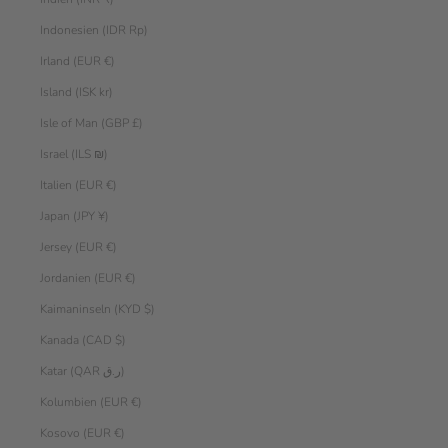
Indonesien (IDR Rp)
Irland (EUR €)
Island (ISK kr)
Isle of Man (GBP £)
Israel (ILS ₪)
Italien (EUR €)
Japan (JPY ¥)
Jersey (EUR €)
Jordanien (EUR €)
Kaimaninseln (KYD $)
Kanada (CAD $)
Katar (QAR ر.ق)
Kolumbien (EUR €)
Kosovo (EUR €)