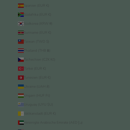
Spanien (EUR €)
Südafrika (EUR €)
Südkorea (KRW ₩)
Suriname (EUR €)
Taiwan (TWD $)
Thailand (THB ฿)
Tschechien (CZK Kč)
Türkei (EUR €)
Tunesien (EUR €)
Ukraine (UAH ₴)
Ungarn (HUF Ft)
Uruguay (UYU $U)
Vatikanstadt (EUR €)
Vereinigte Arabische Emirate (AED د.إ)