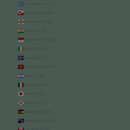
Griechenland (EUR €)
Grönland (DKK kr.)
Guernsey (GBP £)
Indien (INR ₹)
Indonesien (IDR Rp)
Irland (EUR €)
Island (ISK kr)
Isle of Man (GBP £)
Israel (ILS ₪)
Italien (EUR €)
Japan (JPY ¥)
Jersey (EUR €)
Jordanien (EUR €)
Kaimaninseln (KYD $)
Kanada (CAD $)