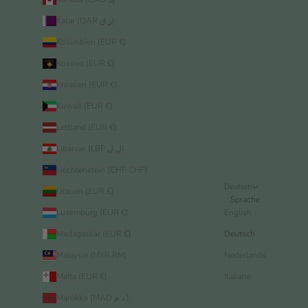
Katar (QAR ر.ق)
Kolumbien (EUR €)
Kosovo (EUR €)
Kroatien (EUR €)
Kuwait (EUR €)
Lettland (EUR €)
Libanon (LBP ل.ل)
Liechtenstein (CHF CHF)
Deutsch
Litauen (EUR €)
Sprache
Luxemburg (EUR €)
English
Madagaskar (EUR €)
Deutsch
Malaysia (MYR RM)
Nederlands
Malta (EUR €)
Italiano
Marokko (MAD د.م.)