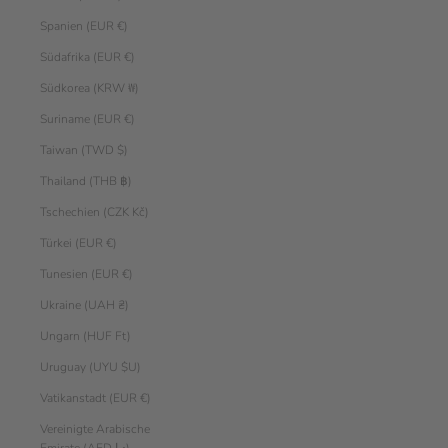
Spanien (EUR €)
Südafrika (EUR €)
Südkorea (KRW ₩)
Suriname (EUR €)
Taiwan (TWD $)
Thailand (THB ฿)
Tschechien (CZK Kč)
Türkei (EUR €)
Tunesien (EUR €)
Ukraine (UAH ₴)
Ungarn (HUF Ft)
Uruguay (UYU $U)
Vatikanstadt (EUR €)
Vereinigte Arabische