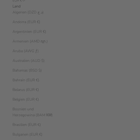
EUR €
Land
Algerien (DZD د.ج)
Andorra (EUR €)
Argentinien (EUR €)
Armenien (AMD դր.)
Aruba (AWG ƒ)
Australien (AUD $)
Bahamas (BSD $)
Bahrain (EUR €)
Belarus (EUR €)
Belgien (EUR €)
Bosnien und
Herzegowina (BAM КМ)
Brasilien (EUR €)
Bulgarien (EUR €)