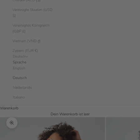
Emirate (AED د.إ)
Vereinigte Staaten (USD
$)
Vereinigtes Königreich
(GBP £)
Vietnam (VND ₫)
Zypern (EUR €)
Deutsch
Sprache
English
Deutsch
Nederlands
Italiano
Warenkorb
Dein Warenkorb ist leer
Bild vergrößern