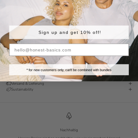
Abendessen – das ist das Shirt, das du diesen Sommer jeden Tag anziehen
wirst.
Funktionen
Material:
70 % Bio-Baumwolle, 30 % recycelte Baumwolle.
Schnitt:
Klassische Oversize-Silhouette, inspiriert von unserem Bestseller-
Sign up and get 10% off!
OG-Shirt.
Passform:
Entspannte, lockere Passform.
Stil & Passform
Modell:
Pablo ist 189 cm groß und trägt Größe L in den Farben Denim,
Limestone und Weiß.
* for new customers only, can't be combined with bundles
Bewertungen
Versand & Lieferung
Sustainability
Nachhaltig