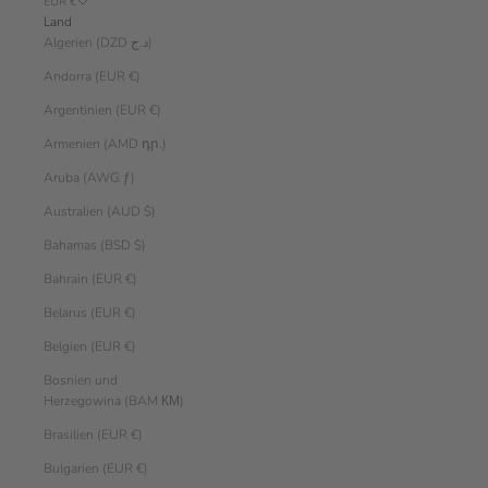
EUR €
Land
Algerien (DZD د.ج)
Andorra (EUR €)
Argentinien (EUR €)
Armenien (AMD դր.)
Aruba (AWG ƒ)
Australien (AUD $)
Bahamas (BSD $)
Bahrain (EUR €)
Belarus (EUR €)
Belgien (EUR €)
Bosnien und
Herzegowina (BAM КМ)
Brasilien (EUR €)
Bulgarien (EUR €)