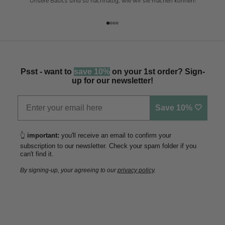
Unsere Basics sind so nachhaltig, wie wir sie machen können!
Gehe zu Element 1
Gehe zu Element 2
Gehe zu Element 3
Gehe zu Element 4
Psst - want to
save 10%
on your 1st order? Sign-
up for our newsletter!
Save 10% 🤍
👆
important:
you'll receive an email to confirm your
subscription to our newsletter. Check your spam folder if you
can't find it.
By signing-up, your agreeing to our
privacy policy
.