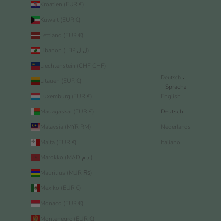
Kroatien (EUR €)
Kuwait (EUR €)
Lettland (EUR €)
Libanon (LBP ل.ل)
Liechtenstein (CHF CHF)
Deutsch
Litauen (EUR €)
Sprache
Luxemburg (EUR €)
English
Madagaskar (EUR €)
Deutsch
Malaysia (MYR RM)
Nederlands
Malta (EUR €)
Italiano
Marokko (MAD د.م.)
Mauritius (MUR ₨)
Mexiko (EUR €)
Monaco (EUR €)
Montenegro (EUR €)