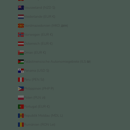
Neuseeland (NZD $)
Niederlande (EUR €)
Nordmazedonien (MKD ден)
Norwegen (EUR €)
Österreich (EUR €)
Oman (EUR €)
Palästinensische Autonomiegebiete (ILS ₪)
Panama (USD $)
Peru (PEN S/)
Philippinen (PHP ₱)
Polen (PLN zł)
Portugal (EUR €)
Republik Moldau (MDL L)
Rumänien (RON Lei)