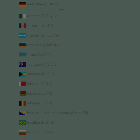
Deutschland (EUR €)
Land
Algerien (DZD د.ج)
Andorra (EUR €)
Argentinien (EUR €)
Armenien (AMD դր.)
Aruba (AWG ƒ)
Australien (AUD $)
Bahamas (BSD $)
Bahrain (EUR €)
Belarus (EUR €)
Belgien (EUR €)
Bosnien und Herzegowina (BAM КМ)
Brasilien (EUR €)
Bulgarien (EUR €)