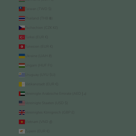
Taiwan (TWD $)
Thailand (THB ฿)
Tschechien (CZK Kč)
Türkei (EUR €)
Tunesien (EUR €)
Ukraine (UAH ₴)
Ungarn (HUF Ft)
Uruguay (UYU $U)
Vatikanstadt (EUR €)
Vereinigte Arabische Emirate (AED د.إ)
Vereinigte Staaten (USD $)
Vereinigtes Königreich (GBP £)
Vietnam (VND ₫)
Zypern (EUR €)