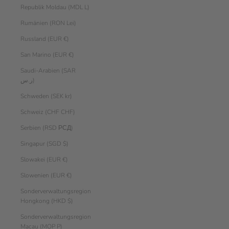
Republik Moldau (MDL L)
Rumänien (RON Lei)
Russland (EUR €)
San Marino (EUR €)
Saudi-Arabien (SAR
ر.س)
Schweden (SEK kr)
Schweiz (CHF CHF)
Serbien (RSD РСД)
Singapur (SGD $)
Slowakei (EUR €)
Slowenien (EUR €)
Sonderverwaltungsregion
Hongkong (HKD $)
Sonderverwaltungsregion
Macau (MOP P)