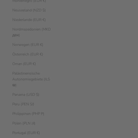
Montenegro (EUR €)
Neuseeland (NZD $)
Niederlande (EUR €)
Nordmazedonien (MKD
ден)
Norwegen (EUR €)
Österreich (EUR €)
Oman (EUR €)
Palästinensische
Autonomiegebiete (ILS
₪)
Panama (USD $)
Peru (PEN S/)
Philippinen (PHP ₱)
Polen (PLN zł)
Portugal (EUR €)