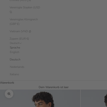
Emirate (AED د.إ)
Vereinigte Staaten (USD
$)
Vereinigtes Königreich
(GBP £)
Vietnam (VND ₫)
Zypern (EUR €)
Deutsch
Sprache
English
Deutsch
Nederlands
Italiano
Warenkorb
Dein Warenkorb ist leer
Bild vergrößern