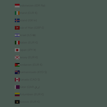
Indonesien (IDR Rp)
Irland (EUR €)
Island (ISK kr)
Isle of Man (GBP £)
Israel (ILS ₪)
Italien (EUR €)
Japan (JPY ¥)
Jersey (EUR €)
Jordanien (EUR €)
Kaimaninseln (KYD $)
Kanada (CAD $)
Katar (QAR ر.ق)
Kolumbien (EUR €)
Kosovo (EUR €)