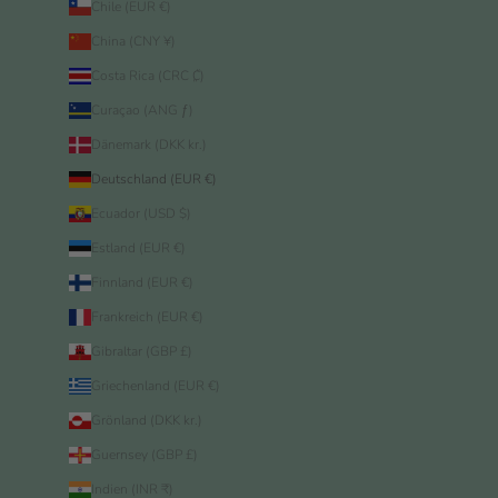
Chile (EUR €)
China (CNY ¥)
Costa Rica (CRC ₡)
Curaçao (ANG ƒ)
Dänemark (DKK kr.)
Deutschland (EUR €)
Ecuador (USD $)
Estland (EUR €)
Finnland (EUR €)
Frankreich (EUR €)
Gibraltar (GBP £)
Griechenland (EUR €)
Grönland (DKK kr.)
Guernsey (GBP £)
Indien (INR ₹)