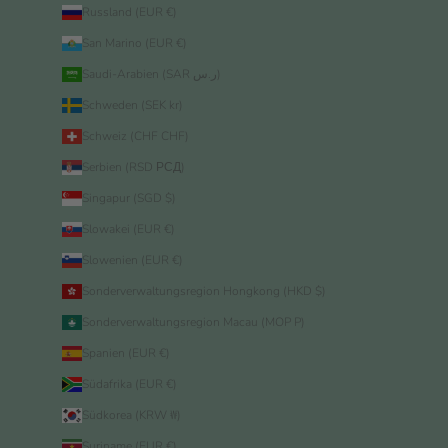
Russland (EUR €)
San Marino (EUR €)
Saudi-Arabien (SAR ر.س)
Schweden (SEK kr)
Schweiz (CHF CHF)
Serbien (RSD РСД)
Singapur (SGD $)
Slowakei (EUR €)
Slowenien (EUR €)
Sonderverwaltungsregion Hongkong (HKD $)
Sonderverwaltungsregion Macau (MOP P)
Spanien (EUR €)
Südafrika (EUR €)
Südkorea (KRW ₩)
Suriname (EUR €)