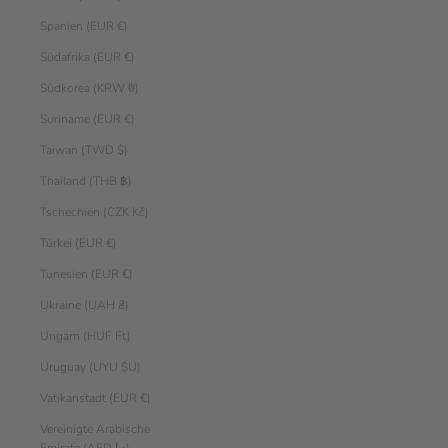
Spanien (EUR €)
Südafrika (EUR €)
Südkorea (KRW ₩)
Suriname (EUR €)
Taiwan (TWD $)
Thailand (THB ฿)
Tschechien (CZK Kč)
Türkei (EUR €)
Tunesien (EUR €)
Ukraine (UAH ₴)
Ungarn (HUF Ft)
Uruguay (UYU $U)
Vatikanstadt (EUR €)
Vereinigte Arabische