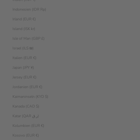
Indonesien (IDR Rp)
Irland (EUR €)
Island (ISK kr)
Isle of Man (GBP £)
Israel (ILS ₪)
Italien (EUR €)
Japan (JPY ¥)
Jersey (EUR €)
Jordanien (EUR €)
Kaimaninseln (KYD $)
Kanada (CAD $)
Katar (QAR ر.ق)
Kolumbien (EUR €)
Kosovo (EUR €)