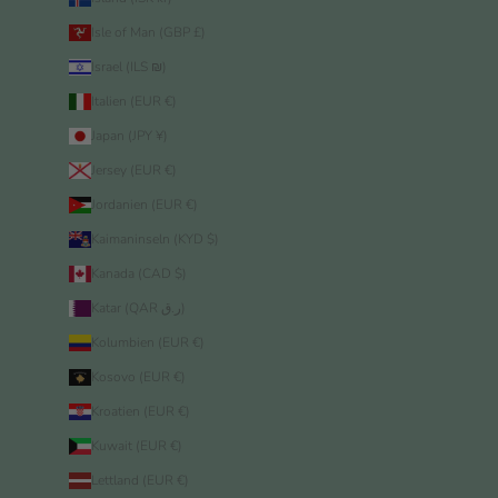
Isle of Man (GBP £)
Israel (ILS ₪)
Italien (EUR €)
Japan (JPY ¥)
Jersey (EUR €)
Jordanien (EUR €)
Kaimaninseln (KYD $)
Kanada (CAD $)
Katar (QAR ر.ق)
Kolumbien (EUR €)
Kosovo (EUR €)
Kroatien (EUR €)
Kuwait (EUR €)
Lettland (EUR €)