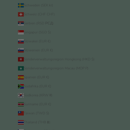
Schweden (SEK kr)
Schweiz (CHF CHF)
Serbien (RSD РСД)
Singapur (SGD $)
Slowakei (EUR €)
Slowenien (EUR €)
Sonderverwaltungsregion Hongkong (HKD $)
Sonderverwaltungsregion Macau (MOP P)
Spanien (EUR €)
Südafrika (EUR €)
Südkorea (KRW ₩)
Suriname (EUR €)
Taiwan (TWD $)
Thailand (THB ฿)