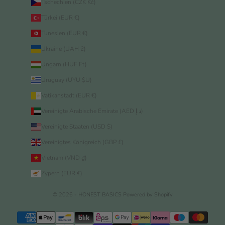
Tschechien (CZK Kč)
Türkei (EUR €)
Tunesien (EUR €)
Ukraine (UAH ₴)
Ungarn (HUF Ft)
Uruguay (UYU $U)
Vatikanstadt (EUR €)
Vereinigte Arabische Emirate (AED د.إ)
Vereinigte Staaten (USD $)
Vereinigtes Königreich (GBP £)
Vietnam (VND ₫)
Zypern (EUR €)
© 2026 - HONEST BASICS
Powered by Shopify