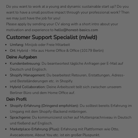
Do you want to work at a young and dynamic sustainable start up? Do you
want to have a small positive impact through your professional work? Then
we may just have the job for you!
Please apply by sending your CV along with a short intro about your
motivation and experience to
hello@honest-basics.com
Customer Support Specialist (m/w/d)
Umfang:
Minijob oder Freie Mitarbeit
Ort:
Hybrid - Mix aus Home Office & Office (10179 Berlin)
Deine Aufgaben
Kundenbetreuung:
Du beantwortest tägliche Anfragen per E-Mail auf
Deutsch und Englisch.
Shopify Management:
Du bearbeitest Retouren, Erstattungen, Adress-
und Bestelländerungen etc. in Shopify.
Hybrid Collaboration:
Deine Arbeitszeit teilt sich zwischen unserem
Berliner Büro und dem Home Office auf.
Dein Profil
Shopify-Erfahrung (Dringend empfohlen):
Du solltest bereits Erfahrung im
Umgang mit dem Shopify-Backend mitbringen.
Sprachgenie:
Du kommunizierst sicher auf Muttersprachniveau in Deutsch
und fließend auf Englisch.
Marketplace-Erfahrung (Plus):
Erfahrung mit Plattformen wie Otto,
Avocadostore, About You etc. ist ein großer Pluspunkt.