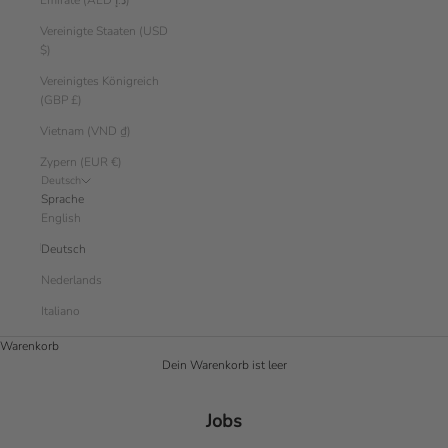
Emirate (AED د.إ)
Vereinigte Staaten (USD
$)
Vereinigtes Königreich
(GBP £)
Vietnam (VND ₫)
Zypern (EUR €)
Deutsch
Sprache
English
Deutsch
Nederlands
Italiano
Warenkorb
Dein Warenkorb ist leer
Jobs