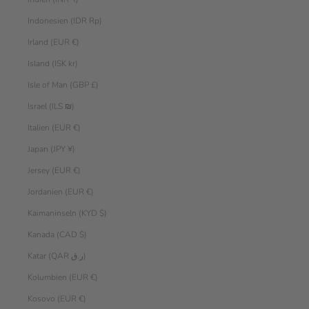
Indonesien (IDR Rp)
Irland (EUR €)
Island (ISK kr)
Isle of Man (GBP £)
Israel (ILS ₪)
Italien (EUR €)
Japan (JPY ¥)
Jersey (EUR €)
Jordanien (EUR €)
Kaimaninseln (KYD $)
Kanada (CAD $)
Katar (QAR ر.ق)
Kolumbien (EUR €)
Kosovo (EUR €)