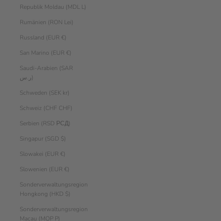
Republik Moldau (MDL L)
Rumänien (RON Lei)
Russland (EUR €)
San Marino (EUR €)
Saudi-Arabien (SAR
ر.س)
Schweden (SEK kr)
Schweiz (CHF CHF)
Serbien (RSD РСД)
Singapur (SGD $)
Slowakei (EUR €)
Slowenien (EUR €)
Sonderverwaltungsregion
Hongkong (HKD $)
Sonderverwaltungsregion
Macau (MOP P)