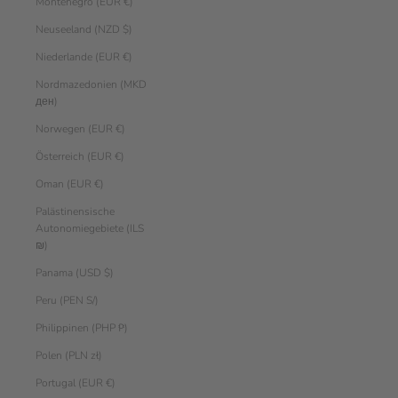
Montenegro (EUR €)
Neuseeland (NZD $)
Niederlande (EUR €)
Nordmazedonien (MKD
ден)
Norwegen (EUR €)
Österreich (EUR €)
Oman (EUR €)
Palästinensische
Autonomiegebiete (ILS
₪)
Panama (USD $)
Peru (PEN S/)
Philippinen (PHP ₱)
Polen (PLN zł)
Portugal (EUR €)