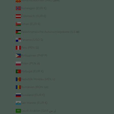
Nordmazedonien (MKD ден)
Norwegen (EUR €)
Österreich (EUR €)
Oman (EUR €)
Palästinensische Autonomiegebiete (ILS ₪)
Panama (USD $)
Peru (PEN S/)
Philippinen (PHP ₱)
Polen (PLN zł)
Portugal (EUR €)
Republik Moldau (MDL L)
Rumänien (RON Lei)
Russland (EUR €)
San Marino (EUR €)
Saudi-Arabien (SAR ر.س)