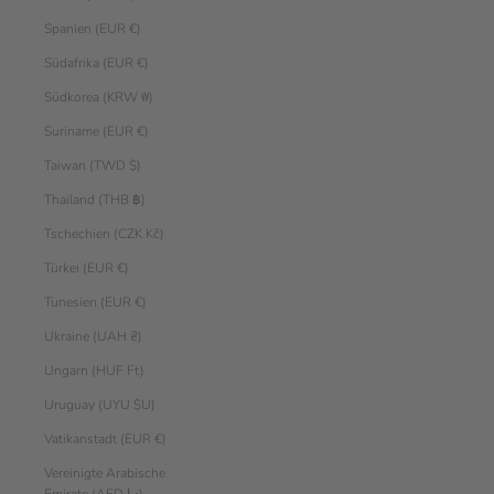
Spanien (EUR €)
Südafrika (EUR €)
Südkorea (KRW ₩)
Suriname (EUR €)
Taiwan (TWD $)
Thailand (THB ฿)
Tschechien (CZK Kč)
Türkei (EUR €)
Tunesien (EUR €)
Ukraine (UAH ₴)
Ungarn (HUF Ft)
Uruguay (UYU $U)
Vatikanstadt (EUR €)
Vereinigte Arabische