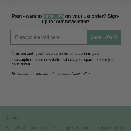
Psst - want to
save 10%
on your 1st order? Sign-
up for our newsletter!
Save 10% 🤍
👆
important:
you'll receive an email to confirm your
subscription to our newsletter. Check your spam folder if you
can't find it.
By signing-up, your agreeing to our
privacy policy
.
Danke dir!
Honest Basics hat es sich zur Aufgabe gemacht, faire Mode einfach und für