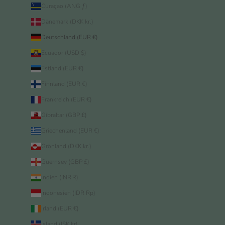
Curaçao (ANG ƒ)
Dänemark (DKK kr.)
Deutschland (EUR €)
Ecuador (USD $)
Estland (EUR €)
Finnland (EUR €)
Frankreich (EUR €)
Gibraltar (GBP £)
Griechenland (EUR €)
Grönland (DKK kr.)
Guernsey (GBP £)
Indien (INR ₹)
Indonesien (IDR Rp)
Irland (EUR €)
Island (ISK kr)