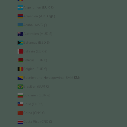
Argentinien (EUR €)
Armenien (AMD դր.)
Aruba (AWG ƒ)
Australien (AUD $)
Bahamas (BSD $)
Bahrain (EUR €)
Belarus (EUR €)
Belgien (EUR €)
Bosnien und Herzegowina (BAM КМ)
Brasilien (EUR €)
Bulgarien (EUR €)
Chile (EUR €)
China (CNY ¥)
Costa Rica (CRC ₡)