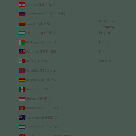
Libanon (LBP ل.ل)
Liechtenstein (CHF CHF)
Deutsch
Litauen (EUR €)
Sprache
Luxemburg (EUR €)
English
Madagaskar (EUR €)
Deutsch
Malaysia (MYR RM)
Nederlands
Malta (EUR €)
Italiano
Marokko (MAD د.م.)
Mauritius (MUR ₨)
Mexiko (EUR €)
Monaco (EUR €)
Montenegro (EUR €)
Neuseeland (NZD $)
Niederlande (EUR €)