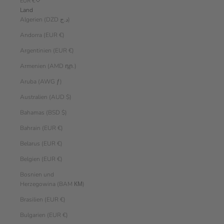
EUR €
Land
Algerien (DZD د.ج)
Andorra (EUR €)
Argentinien (EUR €)
Armenien (AMD դր.)
Aruba (AWG ƒ)
Australien (AUD $)
Bahamas (BSD $)
Bahrain (EUR €)
Belarus (EUR €)
Belgien (EUR €)
Bosnien und
Herzegowina (BAM КМ)
Brasilien (EUR €)
Bulgarien (EUR €)