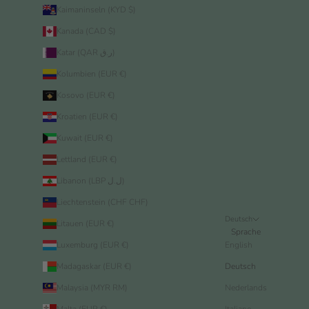
Kaimaninseln (KYD $)
Kanada (CAD $)
Katar (QAR ر.ق)
Kolumbien (EUR €)
Kosovo (EUR €)
Kroatien (EUR €)
Kuwait (EUR €)
Lettland (EUR €)
Libanon (LBP ل.ل)
Liechtenstein (CHF CHF)
Deutsch
Litauen (EUR €)
Sprache
Luxemburg (EUR €)
English
Madagaskar (EUR €)
Deutsch
Malaysia (MYR RM)
Nederlands