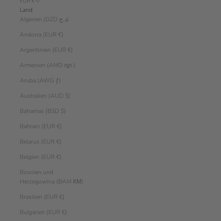
EUR €
Land
Algerien (DZD د.ج)
Andorra (EUR €)
Argentinien (EUR €)
Armenien (AMD դր.)
Aruba (AWG ƒ)
Australien (AUD $)
Bahamas (BSD $)
Bahrain (EUR €)
Belarus (EUR €)
Belgien (EUR €)
Bosnien und
Herzegowina (BAM КМ)
Brasilien (EUR €)
Bulgarien (EUR €)