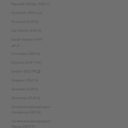
Republik Moldau (MDL L)
Rumänien (RON Lei)
Russland (EUR €)
San Marino (EUR €)
Saudi-Arabien (SAR
ر.س)
Schweden (SEK kr)
Schweiz (CHF CHF)
Serbien (RSD РСД)
Singapur (SGD $)
Slowakei (EUR €)
Slowenien (EUR €)
Sonderverwaltungsregion
Hongkong (HKD $)
Sonderverwaltungsregion
Macau (MOP P)