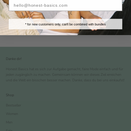
subscription to our newsletter. Check your spam folder if you
can't find it.
By signing-up, your agreeing to our
privacy policy
.
* for new customers only, can't be combined with bundles
Danke dir!
Honest Basics hat es sich zur Aufgabe gemacht, faire Mode einfach und für
jeden zugänglich zu machen. Gemeinsam können wir dieses Ziel erreichen
und die Welt ein bisschen besser machen. Danke, dass du bei uns einkaufst!
Shop
Bestseller
Women
Men
Sale