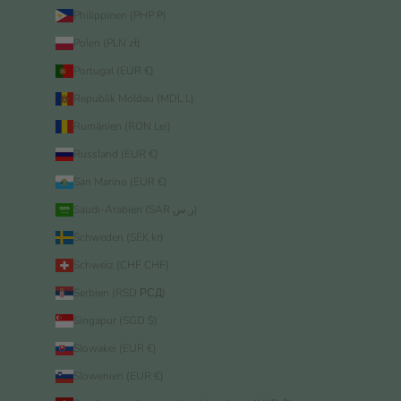
Philippinen (PHP ₱)
Polen (PLN zł)
Portugal (EUR €)
Republik Moldau (MDL L)
Rumänien (RON Lei)
Russland (EUR €)
San Marino (EUR €)
Saudi-Arabien (SAR ر.س)
Schweden (SEK kr)
Schweiz (CHF CHF)
Serbien (RSD РСД)
Singapur (SGD $)
Slowakei (EUR €)
Slowenien (EUR €)