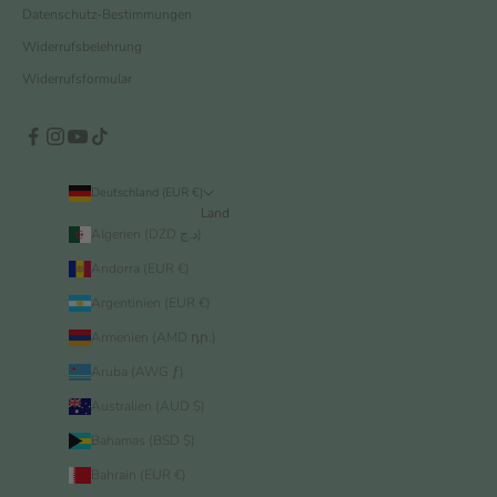
Datenschutz-Bestimmungen
Widerrufsbelehrung
Widerrufsformular
Deutschland (EUR €)
Land
Algerien (DZD د.ج)
Andorra (EUR €)
Argentinien (EUR €)
Armenien (AMD դր.)
Aruba (AWG ƒ)
Australien (AUD $)
Bahamas (BSD $)
Bahrain (EUR €)