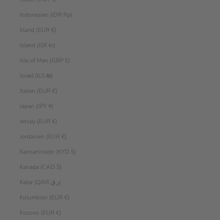
Indonesien (IDR Rp)
Irland (EUR €)
Island (ISK kr)
Isle of Man (GBP £)
Israel (ILS ₪)
Italien (EUR €)
Japan (JPY ¥)
Jersey (EUR €)
Jordanien (EUR €)
Kaimaninseln (KYD $)
Kanada (CAD $)
Katar (QAR ر.ق)
Kolumbien (EUR €)
Kosovo (EUR €)