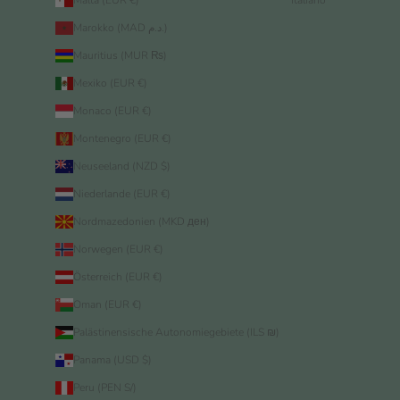
Malta (EUR €)
Italiano
Marokko (MAD د.م.)
Mauritius (MUR ₨)
Mexiko (EUR €)
Monaco (EUR €)
Montenegro (EUR €)
Neuseeland (NZD $)
Niederlande (EUR €)
Nordmazedonien (MKD ден)
Norwegen (EUR €)
Österreich (EUR €)
Oman (EUR €)
Palästinensische Autonomiegebiete (ILS ₪)
Panama (USD $)
Peru (PEN S/)