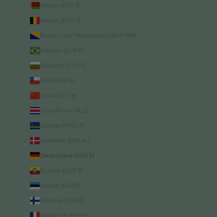
Belarus (EUR €)
Belgien (EUR €)
Bosnien und Herzegowina (BAM КМ)
Brasilien (EUR €)
Bulgarien (EUR €)
Chile (EUR €)
China (CNY ¥)
Costa Rica (CRC ₡)
Curaçao (ANG ƒ)
Dänemark (DKK kr.)
Deutschland (EUR €)
Ecuador (USD $)
Estland (EUR €)
Finnland (EUR €)
Frankreich (EUR €)