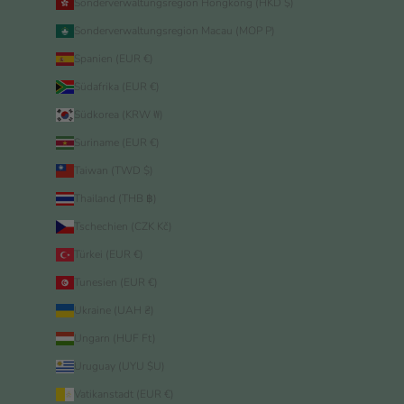
Sonderverwaltungsregion Hongkong (HKD $)
Sonderverwaltungsregion Macau (MOP P)
Spanien (EUR €)
Südafrika (EUR €)
Südkorea (KRW ₩)
Suriname (EUR €)
Taiwan (TWD $)
Thailand (THB ฿)
Tschechien (CZK Kč)
Türkei (EUR €)
Tunesien (EUR €)
Ukraine (UAH ₴)
Ungarn (HUF Ft)
Uruguay (UYU $U)
Vatikanstadt (EUR €)