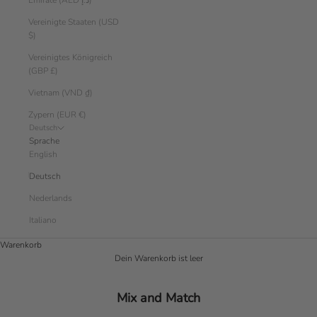
Emirate (AED د.إ)
Vereinigte Staaten (USD
$)
Vereinigtes Königreich
(GBP £)
Vietnam (VND ₫)
Zypern (EUR €)
Deutsch
Sprache
English
Deutsch
Nederlands
Italiano
Warenkorb
Dein Warenkorb ist leer
Mix and Match