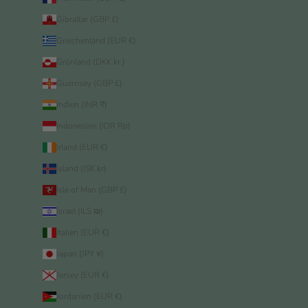
Gibraltar (GBP £)
Griechenland (EUR €)
Grönland (DKK kr.)
Guernsey (GBP £)
Indien (INR ₹)
Indonesien (IDR Rp)
Irland (EUR €)
Island (ISK kr)
Isle of Man (GBP £)
Israel (ILS ₪)
Italien (EUR €)
Japan (JPY ¥)
Jersey (EUR €)
Jordanien (EUR €)