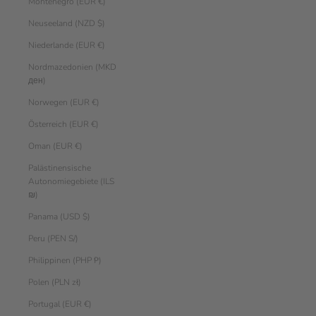
Montenegro (EUR €)
Neuseeland (NZD $)
Niederlande (EUR €)
Nordmazedonien (MKD
ден)
Norwegen (EUR €)
Österreich (EUR €)
Oman (EUR €)
Palästinensische
Autonomiegebiete (ILS
₪)
Panama (USD $)
Peru (PEN S/)
Philippinen (PHP ₱)
Polen (PLN zł)
Portugal (EUR €)