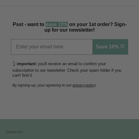
Psst - want to
save 10%
on your 1st order? Sign-
up for our newsletter!
Save 10% 🤍
👆
important:
you'll receive an email to confirm your
subscription to our newsletter. Check your spam folder if you
can't find it.
By signing-up, your agreeing to our
privacy policy
.
Danke dir!