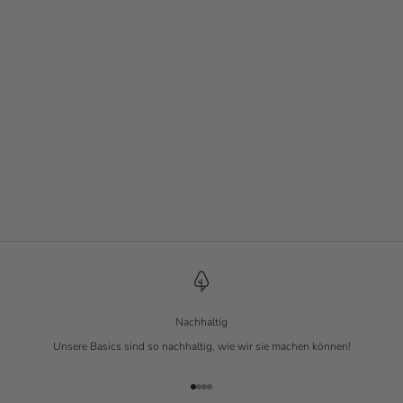
Strick-Tanktop
Pearl
Angebot
€ 29.90
Nachhaltig
Unsere Basics sind so nachhaltig, wie wir sie machen können!
Gehe zu Element 1
Gehe zu Element 2
Gehe zu Element 3
Gehe zu Element 4