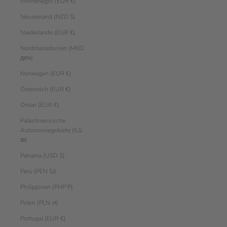
Montenegro (EUR €)
Neuseeland (NZD $)
Niederlande (EUR €)
Nordmazedonien (MKD
ден)
Norwegen (EUR €)
Österreich (EUR €)
Oman (EUR €)
Palästinensische
Autonomiegebiete (ILS
₪)
Panama (USD $)
Peru (PEN S/)
Philippinen (PHP ₱)
Polen (PLN zł)
Portugal (EUR €)