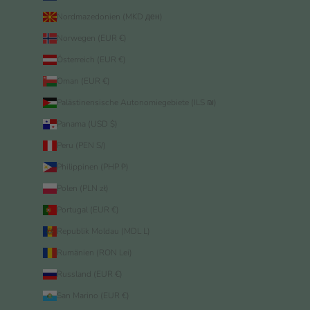
Nordmazedonien (MKD ден)
Norwegen (EUR €)
Österreich (EUR €)
Oman (EUR €)
Palästinensische Autonomiegebiete (ILS ₪)
Panama (USD $)
Peru (PEN S/)
Philippinen (PHP ₱)
Polen (PLN zł)
Portugal (EUR €)
Republik Moldau (MDL L)
Rumänien (RON Lei)
Russland (EUR €)
San Marino (EUR €)