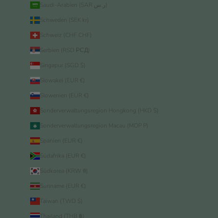
Saudi-Arabien (SAR ر.س)
Schweden (SEK kr)
Schweiz (CHF CHF)
Serbien (RSD РСД)
Singapur (SGD $)
Slowakei (EUR €)
Slowenien (EUR €)
Sonderverwaltungsregion Hongkong (HKD $)
Sonderverwaltungsregion Macau (MOP P)
Spanien (EUR €)
Südafrika (EUR €)
Südkorea (KRW ₩)
Suriname (EUR €)
Taiwan (TWD $)
Thailand (THB ฿)