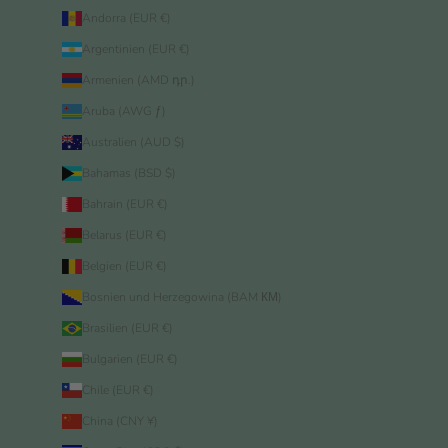
Andorra (EUR €)
Argentinien (EUR €)
Armenien (AMD դր.)
Aruba (AWG ƒ)
Australien (AUD $)
Bahamas (BSD $)
Bahrain (EUR €)
Belarus (EUR €)
Belgien (EUR €)
Bosnien und Herzegowina (BAM КМ)
Brasilien (EUR €)
Bulgarien (EUR €)
Chile (EUR €)
China (CNY ¥)