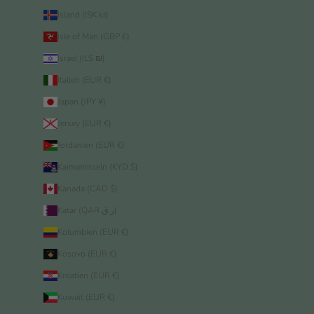
Island (ISK kr)
Isle of Man (GBP £)
Israel (ILS ₪)
Italien (EUR €)
Japan (JPY ¥)
Jersey (EUR €)
Jordanien (EUR €)
Kaimaninseln (KYD $)
Kanada (CAD $)
Katar (QAR ر.ق)
Kolumbien (EUR €)
Kosovo (EUR €)
Kroatien (EUR €)
Kuwait (EUR €)