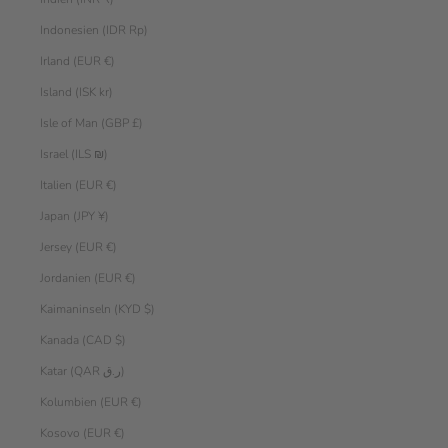
Indonesien (IDR Rp)
Irland (EUR €)
Island (ISK kr)
Isle of Man (GBP £)
Israel (ILS ₪)
Italien (EUR €)
Japan (JPY ¥)
Jersey (EUR €)
Jordanien (EUR €)
Kaimaninseln (KYD $)
Kanada (CAD $)
Katar (QAR ر.ق)
Kolumbien (EUR €)
Kosovo (EUR €)