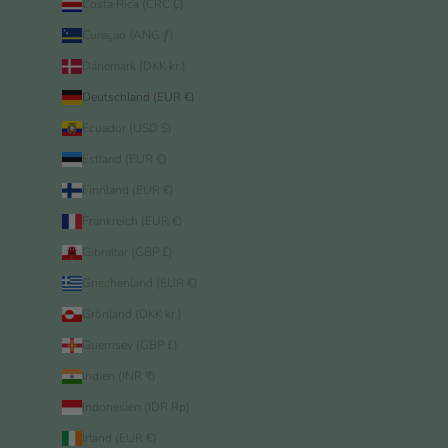
Costa Rica (CRC ₡)
Curaçao (ANG ƒ)
Dänemark (DKK kr.)
Deutschland (EUR €)
Ecuador (USD $)
Estland (EUR €)
Finnland (EUR €)
Frankreich (EUR €)
Gibraltar (GBP £)
Griechenland (EUR €)
Grönland (DKK kr.)
Guernsey (GBP £)
Indien (INR ₹)
Indonesien (IDR Rp)
Irland (EUR €)