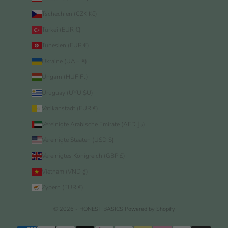
Tschechien (CZK Kč)
Türkei (EUR €)
Tunesien (EUR €)
Ukraine (UAH ₴)
Ungarn (HUF Ft)
Uruguay (UYU $U)
Vatikanstadt (EUR €)
Vereinigte Arabische Emirate (AED د.إ)
Vereinigte Staaten (USD $)
Vereinigtes Königreich (GBP £)
Vietnam (VND ₫)
Zypern (EUR €)
© 2026 - HONEST BASICS
Powered by Shopify