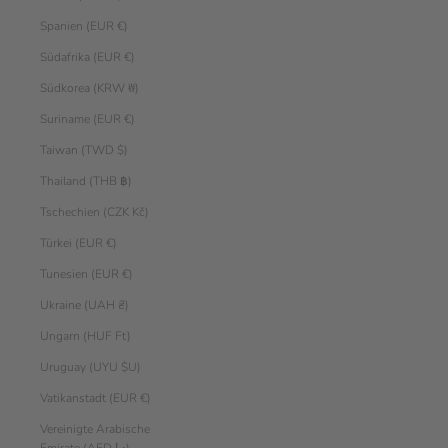
Spanien (EUR €)
Südafrika (EUR €)
Südkorea (KRW ₩)
Suriname (EUR €)
Taiwan (TWD $)
Thailand (THB ฿)
Tschechien (CZK Kč)
Türkei (EUR €)
Tunesien (EUR €)
Ukraine (UAH ₴)
Ungarn (HUF Ft)
Uruguay (UYU $U)
Vatikanstadt (EUR €)
Vereinigte Arabische