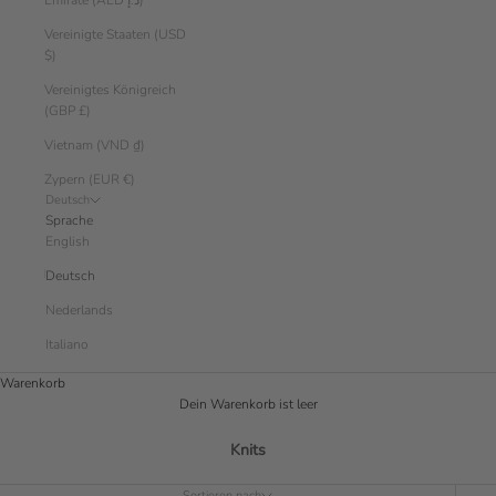
Emirate (AED د.إ)
Vereinigte Staaten (USD
$)
Vereinigtes Königreich
(GBP £)
Vietnam (VND ₫)
Zypern (EUR €)
Deutsch
Sprache
English
Deutsch
Nederlands
Italiano
Warenkorb
Dein Warenkorb ist leer
Knits
Sortieren nach