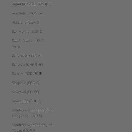
Republik Moldau (MDL L)
Rumänien (RON Lei)
Russland (EUR €)
San Marino (EUR €)
Saudi-Arabien (SAR
ر.س)
Schweden (SEK kr)
Schweiz (CHF CHF)
Serbien (RSD РСД)
Singapur (SGD $)
Slowakei (EUR €)
Slowenien (EUR €)
Sonderverwaltungsregion
Hongkong (HKD $)
Sonderverwaltungsregion
Macau (MOP P)