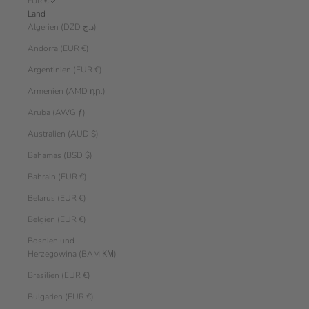
EUR €
Land
Algerien (DZD د.ج)
Andorra (EUR €)
Argentinien (EUR €)
Armenien (AMD դր.)
Aruba (AWG ƒ)
Australien (AUD $)
Bahamas (BSD $)
Bahrain (EUR €)
Belarus (EUR €)
Belgien (EUR €)
Bosnien und
Herzegowina (BAM КМ)
Brasilien (EUR €)
Bulgarien (EUR €)