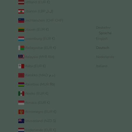
Lettland (EUR €)
Libanon (LBP ل.ل)
Liechtenstein (CHF CHF)
Deutsch
Litauen (EUR €)
Sprache
Luxemburg (EUR €)
English
Madagaskar (EUR €)
Deutsch
Malaysia (MYR RM)
Nederlands
Malta (EUR €)
Italiano
Marokko (MAD د.م.)
Mauritius (MUR ₨)
Mexiko (EUR €)
Monaco (EUR €)
Montenegro (EUR €)
Neuseeland (NZD $)
Niederlande (EUR €)