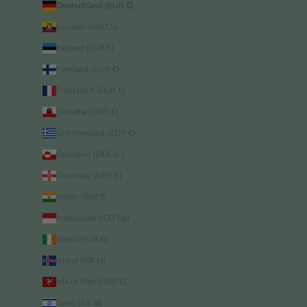
Deutschland (EUR €)
Ecuador (USD $)
Estland (EUR €)
Finnland (EUR €)
Frankreich (EUR €)
Gibraltar (GBP £)
Griechenland (EUR €)
Grönland (DKK kr.)
Guernsey (GBP £)
Indien (INR ₹)
Indonesien (IDR Rp)
Irland (EUR €)
Island (ISK kr)
Isle of Man (GBP £)
Israel (ILS ₪)