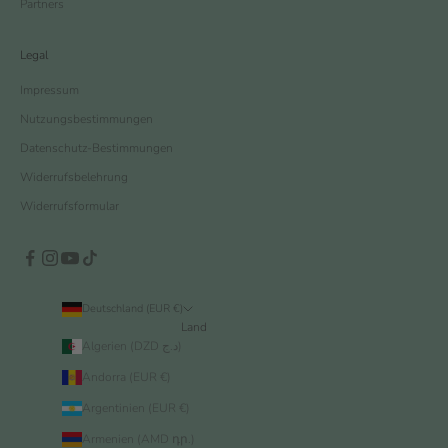
Partners
Legal
Impressum
Nutzungsbestimmungen
Datenschutz-Bestimmungen
Widerrufsbelehrung
Widerrufsformular
Deutschland (EUR €)
Land
Algerien (DZD د.ج)
Andorra (EUR €)
Argentinien (EUR €)
Armenien (AMD դր.)