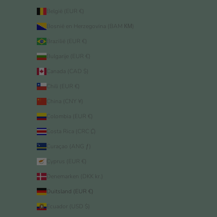
België (EUR €)
Bosnië en Herzegovina (BAM КМ)
Brazilië (EUR €)
Bulgarije (EUR €)
Canada (CAD $)
Chili (EUR €)
China (CNY ¥)
Colombia (EUR €)
Costa Rica (CRC ₡)
Curaçao (ANG ƒ)
Cyprus (EUR €)
Denemarken (DKK kr.)
Duitsland (EUR €)
Ecuador (USD $)