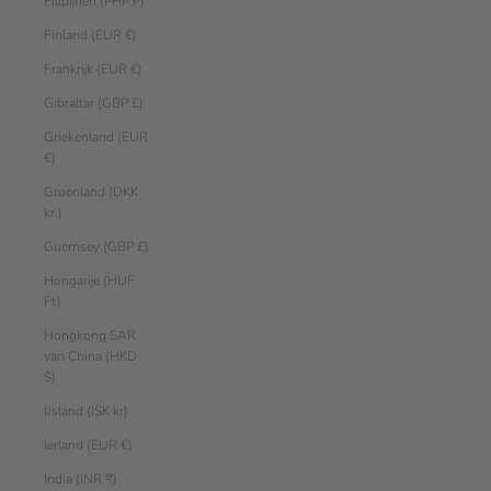
Filipijnen (PHP ₱)
Finland (EUR €)
Frankrijk (EUR €)
Gibraltar (GBP £)
Griekenland (EUR
€)
Groenland (DKK
kr.)
Guernsey (GBP £)
Hongarije (HUF
Ft)
Hongkong SAR
van China (HKD
$)
IJsland (ISK kr)
Ierland (EUR €)
India (INR ₹)