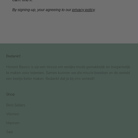
By signing-up, your agreeing to our
privacy policy
.
Bedankt!
Honest Basics is op een missie om eerlijke mode gemakkelijk en toegankelijk
te maken voor iedereen. Samen kunnen we die missie bereiken en de wereld
een beetje beter maken. Bedankt dat je bij ons winkelt!
Shop
Best Sellers
Women
Mannen
Sale