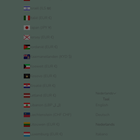
Israël (ILS ₪)
Italië (EUR €)
Japan (JPY ¥)
Jersey (EUR €)
Jordanië (EUR €)
Kaaimaneilanden (KYD $)
Koeweit (EUR €)
Kosovo (EUR €)
Kroatië (EUR €)
Nederlands
Letland (EUR €)
Taal
Libanon (LBP ل.ل)
English
Liechtenstein (CHF CHF)
Deutsch
Litouwen (EUR €)
Nederlands
Luxemburg (EUR €)
Italiano