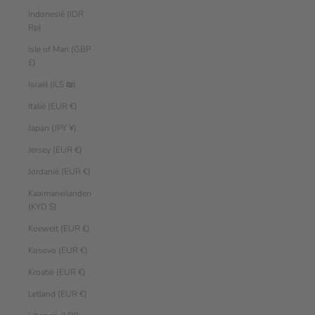
Indonesië (IDR
Rp)
Isle of Man (GBP
£)
Israël (ILS ₪)
Italië (EUR €)
Japan (JPY ¥)
Jersey (EUR €)
Jordanië (EUR €)
Kaaimaneilanden
(KYD $)
Koeweit (EUR €)
Kosovo (EUR €)
Kroatië (EUR €)
Letland (EUR €)