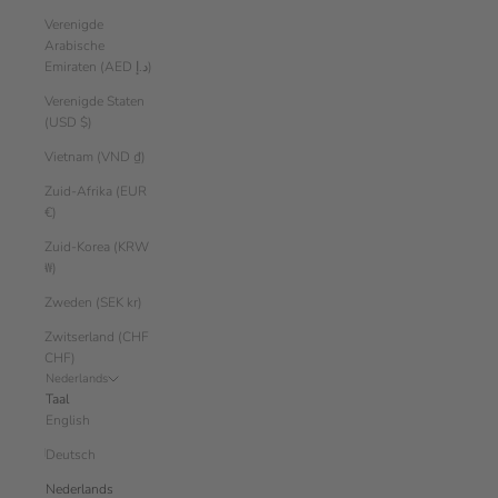
Verenigde
Arabische
Emiraten (AED د.إ)
Verenigde Staten
(USD $)
Vietnam (VND ₫)
Zuid-Afrika (EUR
€)
Zuid-Korea (KRW
₩)
Zweden (SEK kr)
Zwitserland (CHF
CHF)
Nederlands
Taal
English
Deutsch
Nederlands