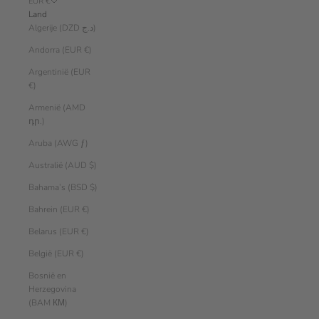
EUR €
Land
Algerije (DZD د.ج)
Andorra (EUR €)
Argentinië (EUR
€)
Armenië (AMD
դր.)
Aruba (AWG ƒ)
Australië (AUD $)
Bahama’s (BSD $)
Bahrein (EUR €)
Belarus (EUR €)
België (EUR €)
Bosnië en
Herzegovina
(BAM КМ)