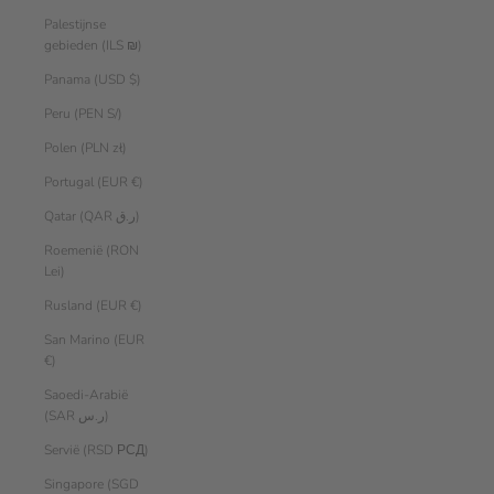
Palestijnse
gebieden (ILS ₪)
Panama (USD $)
Peru (PEN S/)
Polen (PLN zł)
Portugal (EUR €)
Qatar (QAR ر.ق)
Roemenië (RON
Lei)
Rusland (EUR €)
San Marino (EUR
€)
Saoedi-Arabië
(SAR ر.س)
Servië (RSD РСД)
Singapore (SGD