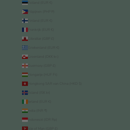
Estland (EUR €)
Filipijnen (PHP ₱)
Finland (EUR €)
Frankrijk (EUR €)
Gibraltar (GBP £)
Griekenland (EUR €)
Groenland (DKK kr.)
Guernsey (GBP £)
Hongarije (HUF Ft)
Hongkong SAR van China (HKD $)
IJsland (ISK kr)
Ierland (EUR €)
India (INR ₹)
Indonesië (IDR Rp)
Isle of Man (GBP £)