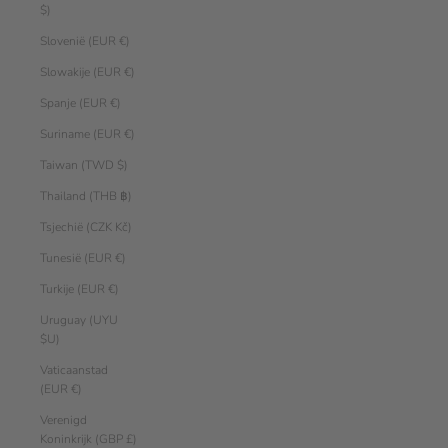
$)
Slovenië (EUR €)
Slowakije (EUR €)
Spanje (EUR €)
Suriname (EUR €)
Taiwan (TWD $)
Thailand (THB ฿)
Tsjechië (CZK Kč)
Tunesië (EUR €)
Turkije (EUR €)
Uruguay (UYU
$U)
Vaticaanstad
(EUR €)
Verenigd
Koninkrijk (GBP £)