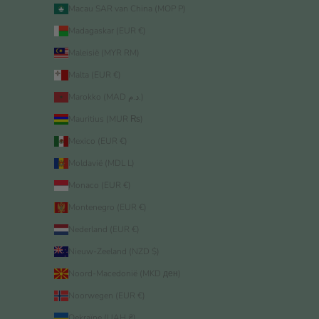
Macau SAR van China (MOP P)
Madagaskar (EUR €)
Maleisië (MYR RM)
Malta (EUR €)
Marokko (MAD د.م.)
Mauritius (MUR ₨)
Mexico (EUR €)
Moldavië (MDL L)
Monaco (EUR €)
Montenegro (EUR €)
Nederland (EUR €)
Nieuw-Zeeland (NZD $)
Noord-Macedonië (MKD ден)
Noorwegen (EUR €)
Oekraïne (UAH ₴)