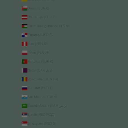
Oman (EUR €)
Oostenrijk (EUR €)
Palestijnse gebieden (ILS ₪)
Panama (USD $)
Peru (PEN S/)
Polen (PLN zł)
Portugal (EUR €)
Qatar (QAR ر.ق)
Roemenië (RON Lei)
Rusland (EUR €)
San Marino (EUR €)
Saoedi-Arabië (SAR ر.س)
Servië (RSD РСД)
Singapore (SGD $)