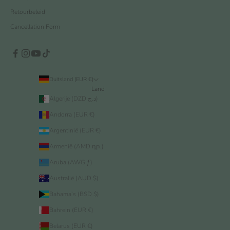
Retourbeleid
Cancellation Form
Duitsland (EUR €)
Land
Algerije (DZD د.ج)
Andorra (EUR €)
Argentinië (EUR €)
Armenië (AMD դր.)
Aruba (AWG ƒ)
Australië (AUD $)
Bahama’s (BSD $)
Bahrein (EUR €)
Belarus (EUR €)