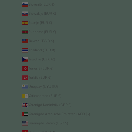
Slovenië (EUR €)
Slowakije (EUR €)
Spanje (EUR €)
Suriname (EUR €)
Taiwan (TWD $)
Thailand (THB ฿)
Tsjechië (CZK Kč)
Tunesië (EUR €)
Turkije (EUR €)
Uruguay (UYU $U)
Vaticaanstad (EUR €)
Verenigd Koninkrijk (GBP £)
Verenigde Arabische Emiraten (AED د.إ)
Verenigde Staten (USD $)