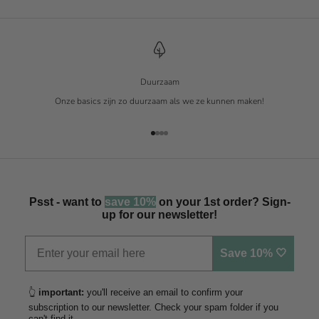
Duurzaam
Onze basics zijn zo duurzaam als we ze kunnen maken!
Naar artikel 1
Naar artikel 2
Naar artikel 3
Naar artikel 4
Psst - want to
save 10%
on your 1st order? Sign-
up for our newsletter!
Save 10% 🤍
👆
important:
you'll receive an email to confirm your
subscription to our newsletter. Check your spam folder if you
can't find it.