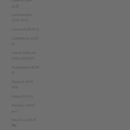
Libanon (LBP
ل.ل)
Liechtenstein
(CHF CHF)
Litouwen (EUR €)
Luxemburg (EUR
€)
Macau SAR van
China (MOP P)
Madagaskar (EUR
€)
Maleisië (MYR
RM)
Malta (EUR €)
Marokko (MAD
د.م.)
Mauritius (MUR
₨)