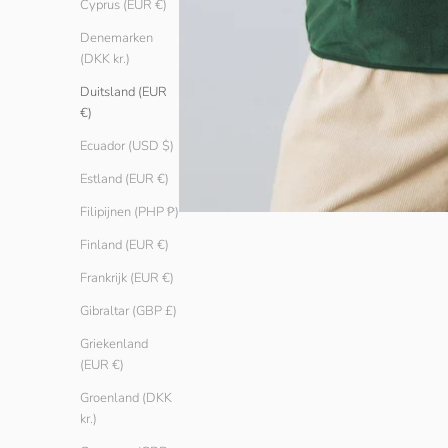
Cyprus (EUR €)
Denemarken
(DKK kr.)
Duitsland (EUR
€)
Ecuador (USD $)
Estland (EUR €)
Filipijnen (PHP ₱)
Finland (EUR €)
Frankrijk (EUR €)
Gibraltar (GBP £)
Griekenland
(EUR €)
Groenland (DKK
kr.)