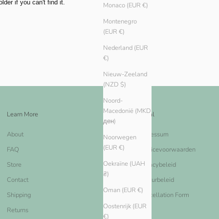
er if you can't find it.
Monaco (EUR €)
Montenegro
(EUR €)
Nederland (EUR
€)
Nieuw-Zeeland
(NZD $)
Noord-
Macedonië (MKD
Learn More
Legal
ден)
About
Impressum
Noorwegen
(EUR €)
FAQ
Servicevoorwaarden
Oekraïne (UAH
Store
Privacybeleid
₴)
Contact
Retourbeleid
Oman (EUR €)
Shipping
Cancellation Form
Oostenrijk (EUR
Returns
€)