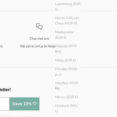
Luxemburg (EUR
€)
Macau SAR van
China (MOP P)
Madagaskar
(EUR €)
Chat met ons
ns
We zijn er om je te helpen!
Maleisië (MYR
RM)
Malta (EUR €)
Marokko (MAD
د.م.)
Mauritius (MUR
₨)
etter!
Mexico (EUR €)
Save 10% 🤍
Moldavië (MDL
L)