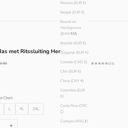
Belarus (EUR €)
België (EUR €)
Bosnië en
Herzegovina
(BAM КМ)
Brazilië (EUR €)
Jas met Ritssluiting Heren
Bulgarije (EUR €)
Canada (CAD $)
prijs
male prijs
9.90
(0.0)
Chili (EUR €)
China (CNY ¥)
Colombia (EUR
€)
ze Chart
Costa Rica (CRC
L
XL
2XL
₡)
Curaçao (ANG ƒ)
lagen
Aantal verhogen