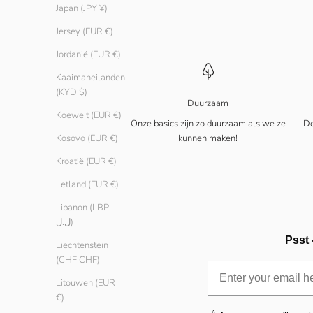
Japan (JPY ¥)
Jersey (EUR €)
Jordanië (EUR €)
Kaaimaneilanden
(KYD $)
Duurzaam
Koeweit (EUR €)
Onze basics zijn zo duurzaam als we ze
De
kunnen maken!
Kosovo (EUR €)
Kroatië (EUR €)
Letland (EUR €)
Libanon (LBP
ل.ل)
Psst 
Liechtenstein
(CHF CHF)
Litouwen (EUR
€)