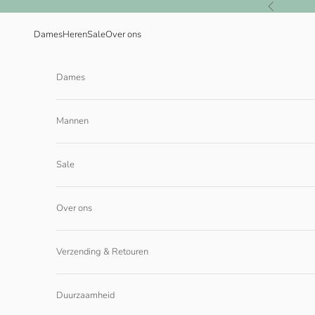
Naar inhoud
Vorige
Dames
Heren
Sale
Over ons
Dames
Mannen
Sale
Over ons
Verzending & Retouren
Duurzaamheid