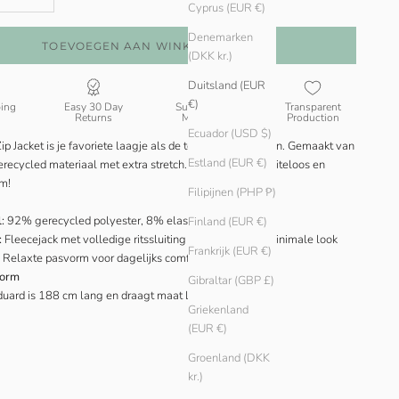
Cyprus (EUR €)
Denemarken
TOEVOEGEN AAN WINKELWAGEN
(DKK kr.)
Duitsland (EUR
€)
ping
Easy 30 Day
Sustainable
Transparent
Returns
Materials
Production
Ecuador (USD $)
ip Jacket is je favoriete laagje als de temperaturen dalen. Gemaakt van
Estland (EUR €)
recycled materiaal met extra stretch. Functioneel, moeiteloos en
m!
Filipijnen (PHP ₱)
:
92% gerecycled polyester, 8% elastaan
Finland (EUR €)
:
Fleecejack met volledige ritssluiting en een strakke, minimale look
Frankrijk (EUR €)
Relaxte pasvorm voor dagelijks comfort en layering
vorm
Gibraltar (GBP £)
duard is 188 cm lang en draagt maat L.
Griekenland
(EUR €)
Groenland (DKK
kr.)