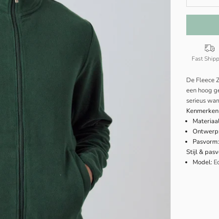
Fast Ship
De Fleece Z
een hoog ge
serieus war
Kenmerken
Materiaal
Ontwerp
Pasvorm:
Stijl & pas
Model:
E