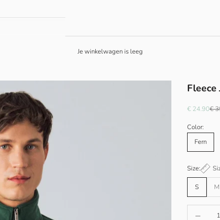
Je winkelwagen is leeg
Fleece 
Aanbiedings
Nor
€ 24.90
€ 3
Color:
Fern
Size:
Si
S
M
Aantal ver