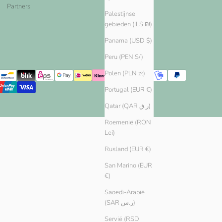
Partners
Palestijnse
gebieden (ILS ₪)
Panama (USD $)
Peru (PEN S/)
Polen (PLN zł)
Portugal (EUR €)
Qatar (QAR ر.ق)
Roemenië (RON
Lei)
Rusland (EUR €)
San Marino (EUR
€)
Saoedi-Arabië
(SAR ر.س)
Servië (RSD