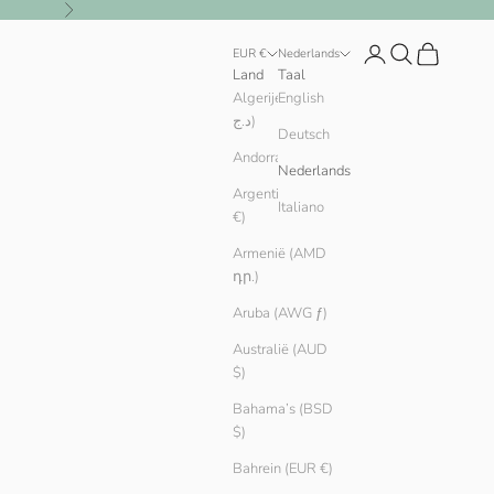
Volgende
Inloggen
Zoeken
Winkelwag
EUR €
Nederlands
Land
Taal
Algerije (DZD
English
د.ج)
Deutsch
Andorra (EUR €)
Nederlands
Argentinië (EUR
Italiano
€)
Armenië (AMD
դր.)
Aruba (AWG ƒ)
Australië (AUD
$)
Bahama’s (BSD
$)
Bahrein (EUR €)