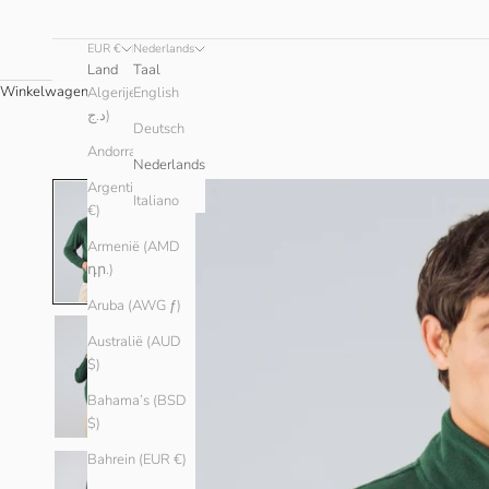
EUR €
Nederlands
Land
Taal
Winkelwagen
Algerije (DZD
English
د.ج)
Deutsch
Andorra (EUR €)
Nederlands
Argentinië (EUR
Italiano
€)
Armenië (AMD
դր.)
Aruba (AWG ƒ)
Australië (AUD
$)
Bahama’s (BSD
$)
Bahrein (EUR €)