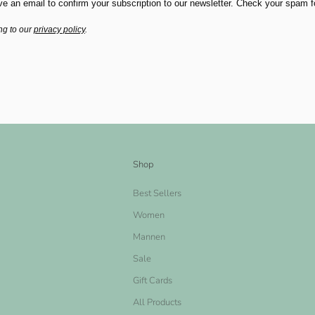
ve an email to confirm your subscription to our newsletter. Check your spam fold
ng to our
privacy policy
.
Shop
Best Sellers
Women
Mannen
Sale
Gift Cards
All Products