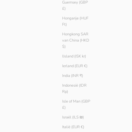
Guernsey (GBP
£)
Hongarije (HUF
Ft)
Hongkong SAR
van China (HKD
$)
IJsland (ISK kr)
Ierland (EUR €)
India (INR ₹)
Indonesië (IDR
Rp)
Isle of Man (GBP
£)
Israël (ILS ₪)
Italië (EUR €)