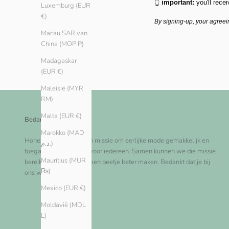
👆
important:
you'll recei
Luxemburg (EUR
€)
By signing-up, your agreei
Macau SAR van
China (MOP P)
Madagaskar
(EUR €)
Maleisië (MYR
RM)
Malta (EUR €)
Bedankt!
Marokko (MAD
Honest Basics is op een missie om eerlijke mode gemakkelijk en
د.م.)
toegankelijk te maken voor iedereen. Samen kunnen we die missie
Mauritius (MUR
bereiken en de wereld een beetje beter maken. Bedankt dat je bij
₨)
ons winkelt!
Mexico (EUR €)
Moldavië (MDL
L)