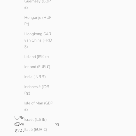
Guernsey (GBP
£)
Hongarije (HUF
Ft)
Hongkong SAR
van China (HKD
$)
IJsland (ISK kr)
Ierland (EUR €)
India (INR ₹)
Indonesië (IDR
Rp)
Isle of Man (GBP
£)
Reviews
Israël (ILS ₪)
Verzending en levering
Italië (EUR €)
Duurzaamheid