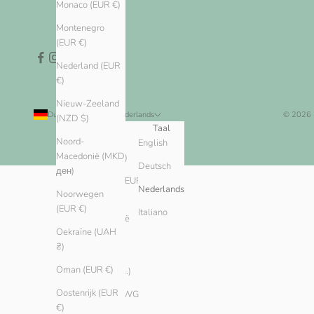
Monaco (EUR €)
Montenegro
(EUR €)
Nederland (EUR
€)
Nieuw-Zeeland
Duitsland (EUR €)
Nederlands
© 2026
(NZD $)
Land
Taal
Noord-
Algerije
English
Macedonië (MKD
(DZD د.ج)
Deutsch
ден)
Andorra (EUR
Nederlands
Noorwegen
€)
(EUR €)
Italiano
Argentinië
Oekraïne (UAH
(EUR €)
₴)
Armenië
Oman (EUR €)
(AMD դր.)
Oostenrijk (EUR
Aruba (AWG
€)
ƒ)