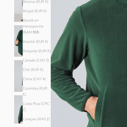
Belarus (EUR €)
België (EUR €)
Bosnië en
Herzegovina
(BAM КМ)
Brazilië (EUR €)
Bulgarije (EUR €)
Canada (CAD $)
Chili (EUR €)
China (CNY ¥)
Colombia (EUR
€)
Costa Rica (CRC
₡)
Curaçao (ANG ƒ)