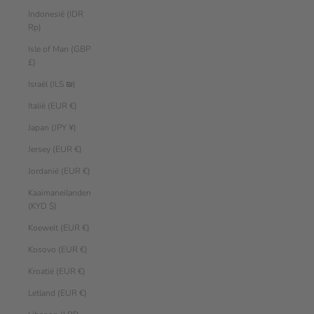
Indonesië (IDR
Rp)
Isle of Man (GBP
£)
Israël (ILS ₪)
Italië (EUR €)
Japan (JPY ¥)
Jersey (EUR €)
Jordanië (EUR €)
Kaaimaneilanden
(KYD $)
Koeweit (EUR €)
Kosovo (EUR €)
Kroatië (EUR €)
Letland (EUR €)