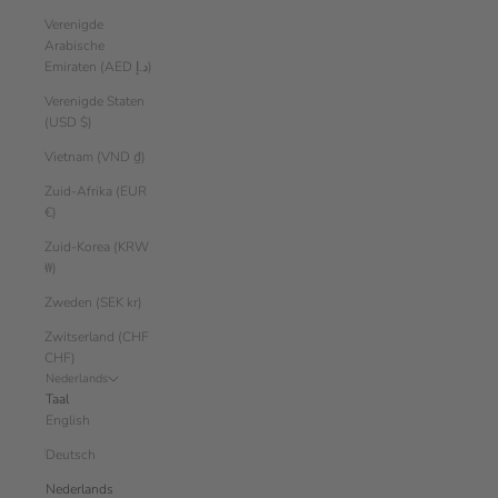
Verenigde
Arabische
Emiraten (AED د.إ)
Verenigde Staten
(USD $)
Vietnam (VND ₫)
Zuid-Afrika (EUR
€)
Zuid-Korea (KRW
₩)
Zweden (SEK kr)
Zwitserland (CHF
CHF)
Nederlands
Taal
English
Deutsch
Nederlands