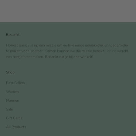
Bedankt!
Honest Basics is op een missie om eerlijke mode gemakkelijk en toegankelijk
te maken voor iedereen. Samen kunnen we die missie bereiken en de wereld
een beetje beter maken. Bedankt dat je bij ons winkelt!
Shop
Best Sellers
Women
Mannen
Sale
Gift Cards
All Products