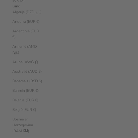
EUR €
Land
Algerije (DZD د.ج)
Andorra (EUR €)
Argentinië (EUR
€)
Armenië (AMD
դր.)
Aruba (AWG ƒ)
Australië (AUD $)
Bahama’s (BSD $)
Bahrein (EUR €)
Belarus (EUR €)
België (EUR €)
Bosnië en
Herzegovina
(BAM КМ)