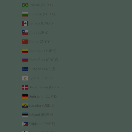
Brazilië (EUR €)
Bulgarije (EUR €)
Canada (CAD $)
Chili (EUR €)
China (CNY ¥)
Colombia (EUR €)
Costa Rica (CRC ₡)
Curaçao (ANG ƒ)
Cyprus (EUR €)
Denemarken (DKK kr.)
Duitsland (EUR €)
Ecuador (USD $)
Estland (EUR €)
Filipijnen (PHP ₱)