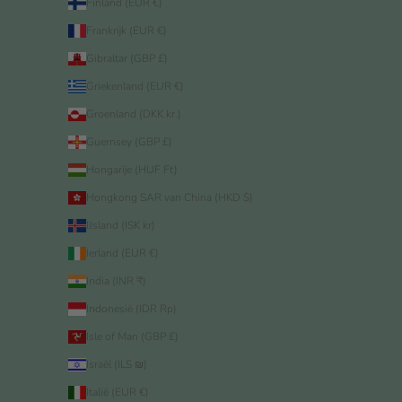
Finland (EUR €)
Frankrijk (EUR €)
Gibraltar (GBP £)
Griekenland (EUR €)
Groenland (DKK kr.)
Guernsey (GBP £)
Hongarije (HUF Ft)
Hongkong SAR van China (HKD $)
IJsland (ISK kr)
Ierland (EUR €)
India (INR ₹)
Indonesië (IDR Rp)
Isle of Man (GBP £)
Israël (ILS ₪)
Italië (EUR €)