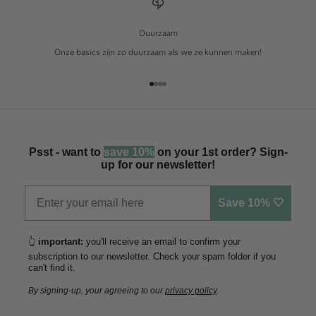
Duurzaam
Onze basics zijn zo duurzaam als we ze kunnen maken!
Naar artikel 1
Naar artikel 2
Naar artikel 3
Naar artikel 4
Psst - want to
save 10%
on your 1st order? Sign-
up for our newsletter!
Save 10% 🤍
👆
important:
you'll receive an email to confirm your
subscription to our newsletter. Check your spam folder if you
can't find it.
By signing-up, your agreeing to our
privacy policy
.