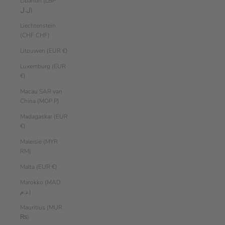
Libanon (LBP
ل.ل)
Liechtenstein
(CHF CHF)
Litouwen (EUR €)
Luxemburg (EUR
€)
Macau SAR van
China (MOP P)
Madagaskar (EUR
€)
Maleisië (MYR
RM)
Malta (EUR €)
Marokko (MAD
د.م.)
Mauritius (MUR
₨)