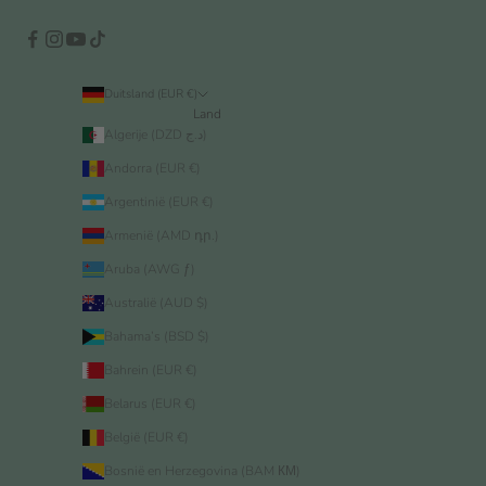
Duitsland (EUR €)
Land
Algerije (DZD د.ج)
Andorra (EUR €)
Argentinië (EUR €)
Armenië (AMD դր.)
Aruba (AWG ƒ)
Australië (AUD $)
Bahama’s (BSD $)
Bahrein (EUR €)
Belarus (EUR €)
België (EUR €)
Bosnië en Herzegovina (BAM КМ)