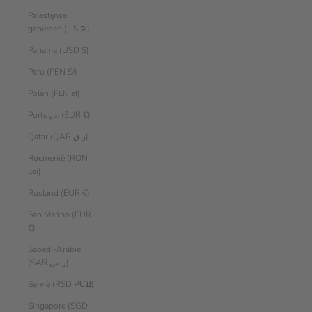
Palestijnse
gebieden (ILS ₪)
Panama (USD $)
Peru (PEN S/)
Polen (PLN zł)
Portugal (EUR €)
Qatar (QAR ر.ق)
Roemenië (RON
Lei)
Rusland (EUR €)
San Marino (EUR
€)
Saoedi-Arabië
(SAR ر.س)
Servië (RSD РСД)
Singapore (SGD