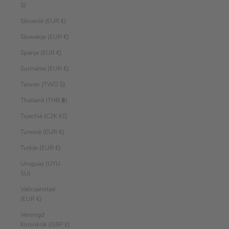
$)
Slovenië (EUR €)
Slowakije (EUR €)
Spanje (EUR €)
Suriname (EUR €)
Taiwan (TWD $)
Thailand (THB ฿)
Tsjechië (CZK Kč)
Tunesië (EUR €)
Turkije (EUR €)
Uruguay (UYU
$U)
Vaticaanstad
(EUR €)
Verenigd
Koninkrijk (GBP £)