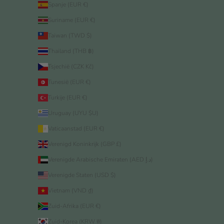
Spanje (EUR €)
Suriname (EUR €)
Taiwan (TWD $)
Thailand (THB ฿)
Tsjechië (CZK Kč)
Tunesië (EUR €)
Turkije (EUR €)
Uruguay (UYU $U)
Vaticaanstad (EUR €)
Verenigd Koninkrijk (GBP £)
Verenigde Arabische Emiraten (AED د.إ)
Verenigde Staten (USD $)
Vietnam (VND ₫)
Zuid-Afrika (EUR €)
Zuid-Korea (KRW ₩)