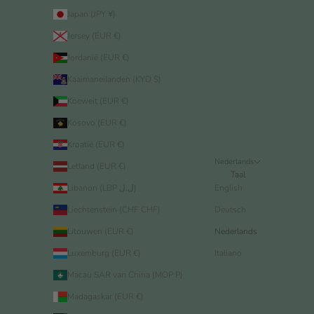
Japan (JPY ¥)
Jersey (EUR €)
Jordanië (EUR €)
Kaaimaneilanden (KYD $)
Koeweit (EUR €)
Kosovo (EUR €)
Kroatië (EUR €)
Nederlands
Letland (EUR €)
Taal
Libanon (LBP ل.ل)
English
Liechtenstein (CHF CHF)
Deutsch
Litouwen (EUR €)
Nederlands
Luxemburg (EUR €)
Italiano
Macau SAR van China (MOP P)
Madagaskar (EUR €)