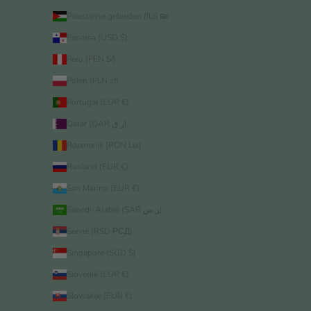
Palestijnse gebieden (ILS ₪)
Panama (USD $)
Peru (PEN S/)
Polen (PLN zł)
Portugal (EUR €)
Qatar (QAR ر.ق)
Roemenië (RON Lei)
Rusland (EUR €)
San Marino (EUR €)
Saoedi-Arabië (SAR ر.س)
Servië (RSD РСД)
Singapore (SGD $)
Slovenië (EUR €)
Slowakije (EUR €)