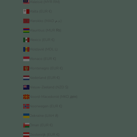
Maleisië (MYR RM)
Malta (EUR €)
Marokko (MAD د.م.)
Mauritius (MUR ₨)
Mexico (EUR €)
Moldavië (MDL L)
Monaco (EUR €)
Montenegro (EUR €)
Nederland (EUR €)
Nieuw-Zeeland (NZD $)
Noord-Macedonië (MKD ден)
Noorwegen (EUR €)
Oekraïne (UAH ₴)
Oman (EUR €)
Oostenrijk (EUR €)