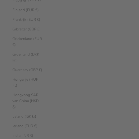
Filipijnen (PHP ₱)
Finland (EUR €)
Frankrijk (EUR €)
Gibraltar (GBP £)
Griekenland (EUR
€)
Groenland (DKK
kr.)
Guernsey (GBP £)
Hongarije (HUF
Ft)
Hongkong SAR
van China (HKD
$)
IJsland (ISK kr)
Ierland (EUR €)
India (INR ₹)