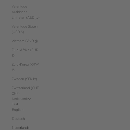
Verenigde
Arabische
Emiraten (AED د.إ)
Verenigde Staten
(USD $)
Vietnam (VND ₫)
Zuid-Afrika (EUR
€)
Zuid-Korea (KRW
₩)
Zweden (SEK kr)
Zwitserland (CHF
CHF)
Nederlands
Taal
English
Deutsch
Nederlands