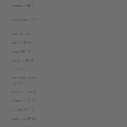
Indonesië (IDR
Rp)
Isle of Man (GBP
£)
Israël (ILS ₪)
Italië (EUR €)
Japan (JPY ¥)
Jersey (EUR €)
Jordanië (EUR €)
Kaaimaneilanden
(KYD $)
Koeweit (EUR €)
Kosovo (EUR €)
Kroatië (EUR €)
Letland (EUR €)