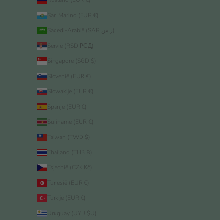
Rusland (EUR €)
San Marino (EUR €)
Saoedi-Arabië (SAR ر.س)
Servië (RSD РСД)
Singapore (SGD $)
Slovenië (EUR €)
Slowakije (EUR €)
Spanje (EUR €)
Suriname (EUR €)
Taiwan (TWD $)
Thailand (THB ฿)
Tsjechië (CZK Kč)
Tunesië (EUR €)
Turkije (EUR €)
Uruguay (UYU $U)