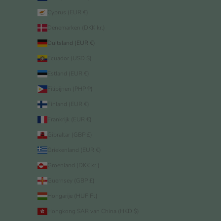
Cyprus (EUR €)
Denemarken (DKK kr.)
Duitsland (EUR €)
Ecuador (USD $)
Estland (EUR €)
Filipijnen (PHP ₱)
Finland (EUR €)
Frankrijk (EUR €)
Gibraltar (GBP £)
Griekenland (EUR €)
Groenland (DKK kr.)
Guernsey (GBP £)
Hongarije (HUF Ft)
Hongkong SAR van China (HKD $)