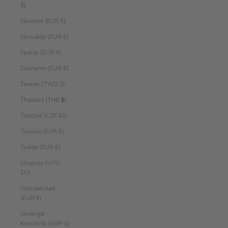
$)
Slovenië (EUR €)
Slowakije (EUR €)
Spanje (EUR €)
Suriname (EUR €)
Taiwan (TWD $)
Thailand (THB ฿)
Tsjechië (CZK Kč)
Tunesië (EUR €)
Turkije (EUR €)
Uruguay (UYU
$U)
Vaticaanstad
(EUR €)
Verenigd
Koninkrijk (GBP £)