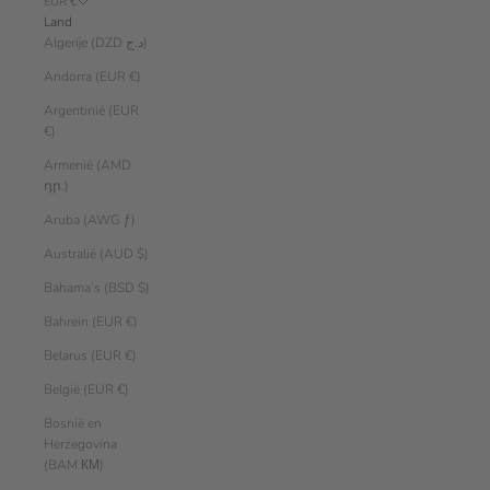
EUR €
Land
Algerije (DZD د.ج)
Andorra (EUR €)
Argentinië (EUR
€)
Armenië (AMD
դր.)
Aruba (AWG ƒ)
Australië (AUD $)
Bahama’s (BSD $)
Bahrein (EUR €)
Belarus (EUR €)
België (EUR €)
Bosnië en
Herzegovina
(BAM КМ)