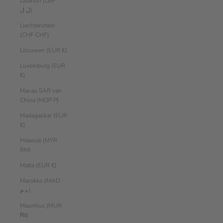
Libanon (LBP
ل.ل)
Liechtenstein
(CHF CHF)
Litouwen (EUR €)
Luxemburg (EUR
€)
Macau SAR van
China (MOP P)
Madagaskar (EUR
€)
Maleisië (MYR
RM)
Malta (EUR €)
Marokko (MAD
د.م.)
Mauritius (MUR
₨)