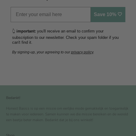
Save 10% 🤍
👆
important:
you'll receive an email to confirm your
subscription to our newsletter. Check your spam folder if you
can't find it.
By signing-up, your agreeing to our
privacy policy
.
Bedankt!
Honest Basics is op een missie om eerlijke mode gemakkelijk en toegankelijk
te maken voor iedereen. Samen kunnen we die missie bereiken en de wereld
een beetje beter maken. Bedankt dat je bij ons winkelt!
Shop