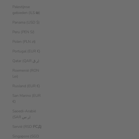
Palestijnse
gebieden (ILS ₪)
Panama (USD $)
Peru (PEN S/)
Polen (PLN zł)
Portugal (EUR €)
Qatar (QAR ر.ق)
Roemenië (RON
Lei)
Rusland (EUR €)
San Marino (EUR
€)
Saoedi-Arabië
(SAR ر.س)
Servië (RSD РСД)
Singapore (SGD