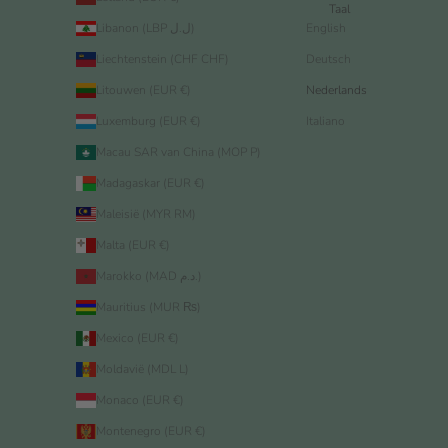
Taal
Libanon (LBP ل.ل)
English
Liechtenstein (CHF CHF)
Deutsch
Litouwen (EUR €)
Nederlands
Luxemburg (EUR €)
Italiano
Macau SAR van China (MOP P)
Madagaskar (EUR €)
Maleisië (MYR RM)
Malta (EUR €)
Marokko (MAD د.م.)
Mauritius (MUR ₨)
Mexico (EUR €)
Moldavië (MDL L)
Monaco (EUR €)
Montenegro (EUR €)