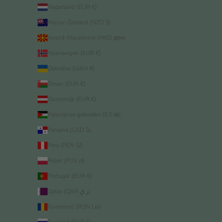
Nederland (EUR €)
Nieuw-Zeeland (NZD $)
Noord-Macedonië (MKD ден)
Noorwegen (EUR €)
Oekraïne (UAH ₴)
Oman (EUR €)
Oostenrijk (EUR €)
Palestijnse gebieden (ILS ₪)
Panama (USD $)
Peru (PEN S/)
Polen (PLN zł)
Portugal (EUR €)
Qatar (QAR ر.ق)
Roemenië (RON Lei)