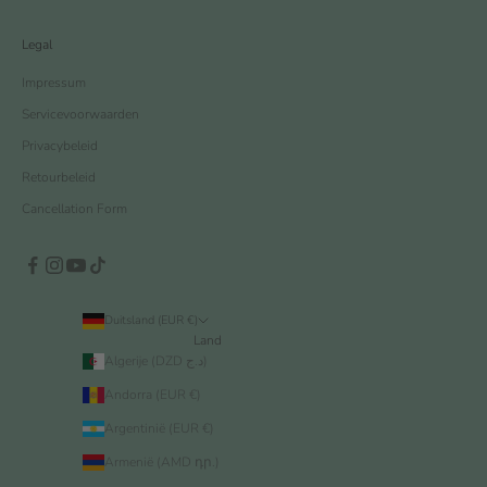
Legal
Impressum
Servicevoorwaarden
Privacybeleid
Retourbeleid
Cancellation Form
Duitsland (EUR €)
Land
Algerije (DZD د.ج)
Andorra (EUR €)
Argentinië (EUR €)
Armenië (AMD դր.)