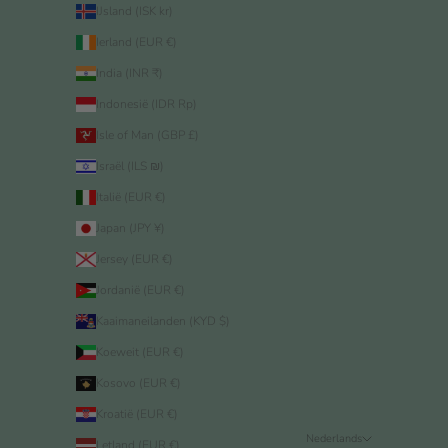
IJsland (ISK kr)
Ierland (EUR €)
India (INR ₹)
Indonesië (IDR Rp)
Isle of Man (GBP £)
Israël (ILS ₪)
Italië (EUR €)
Japan (JPY ¥)
Jersey (EUR €)
Jordanië (EUR €)
Kaaimaneilanden (KYD $)
Koeweit (EUR €)
Kosovo (EUR €)
Kroatië (EUR €)
Nederlands
Letland (EUR €)