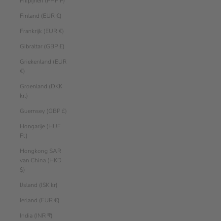
Filipijnen (PHP ₱)
Finland (EUR €)
Frankrijk (EUR €)
Gibraltar (GBP £)
Griekenland (EUR
€)
Groenland (DKK
kr.)
Guernsey (GBP £)
Hongarije (HUF
Ft)
Hongkong SAR
van China (HKD
$)
IJsland (ISK kr)
Ierland (EUR €)
India (INR ₹)