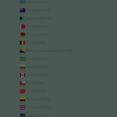
Aruba (AWG ƒ)
Australië (AUD $)
Bahama’s (BSD $)
Bahrein (EUR €)
Belarus (EUR €)
België (EUR €)
Bosnië en Herzegovina (BAM КМ)
Brazilië (EUR €)
Bulgarije (EUR €)
Canada (CAD $)
Chili (EUR €)
China (CNY ¥)
Colombia (EUR €)
Costa Rica (CRC ₡)
Curaçao (ANG ƒ)