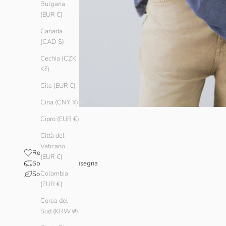
Bulgaria
(EUR €)
Canada
(CAD $)
Cechia (CZK
Kč)
Cile (EUR €)
Cina (CNY ¥)
Cipro (EUR €)
Città del
Vaticano
Recensioni
(EUR €)
Spedizione e consegna
Colombia
Sostenibilità
(EUR €)
Corea del
Sud (KRW ₩)