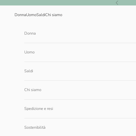
Vai al contenuto
Precedente
Donna
Uomo
Saldi
Chi siamo
Donna
Uomo
Saldi
Chi siamo
Spedizione e resi
Sostenibilità