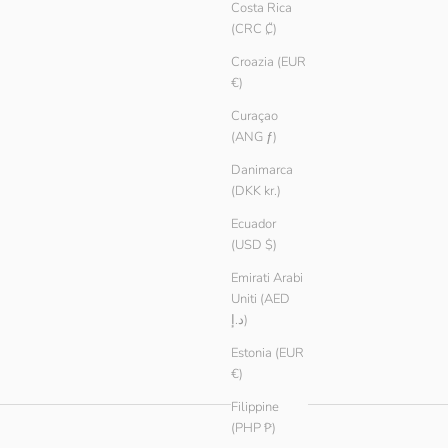
Costa Rica
(CRC ₡)
Croazia (EUR
€)
Curaçao
(ANG ƒ)
Danimarca
(DKK kr.)
Ecuador
(USD $)
Emirati Arabi
Uniti (AED
د.إ)
Estonia (EUR
€)
Filippine
(PHP ₱)