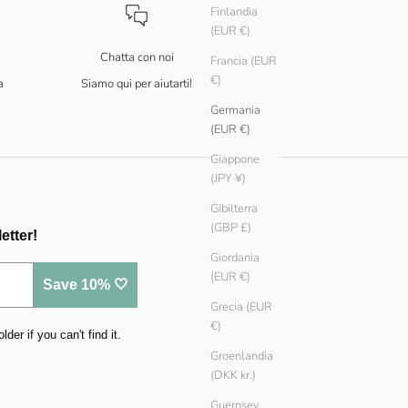
Finlandia
(EUR €)
Chatta con noi
Francia (EUR
€)
a
Siamo qui per aiutarti!
Germania
(EUR €)
Giappone
(JPY ¥)
Gibilterra
(GBP £)
etter!
Giordania
(EUR €)
Save 10% 🤍
Grecia (EUR
€)
er if you can't find it.
Groenlandia
(DKK kr.)
Guernsey