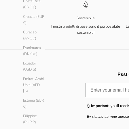
Costa Rica
(CRC ₡)
Croazia (EUR
Sostenibile
€)
I nostri prodotti di base sono il più possibile
Le
Curaçao
sostenibili!
(ANG ƒ)
Danimarca
(DKK kr.)
Ecuador
(USD $)
Psst 
Emirati Arabi
Uniti (AED
د.إ)
Estonia (EUR
👆
important:
you'll recei
€)
Filippine
By signing-up, your agreei
(PHP ₱)