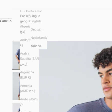
EUR €
Italiano
Paese/Area
Lingua
Carrello
geografica
English
Algeria (DZD
Deutsch
د.ج)
Nederlands
Andorra (EUR
€)
Italiano
Arabia
Saudita (SAR
ر.س)
Argentina
(EUR €)
Armenia
(AMD դր.)
Aruba (AWG
ƒ)