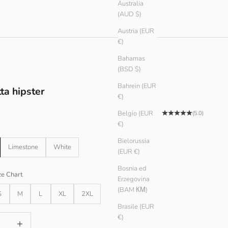
Australia
(AUD $)
Austria (EUR
€)
Bahamas
(BSD $)
Bahrein (EUR
ta hipster
€)
tato
Belgio (EUR
(5.0)
€)
Bielorussia
Limestone
White
(EUR €)
Bosnia ed
ze Chart
Erzegovina
(BAM КМ)
S
M
L
XL
2XL
Brasile (EUR
quantità
Aumenta quantità
€)