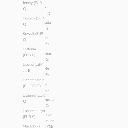
Jersey (EUR
Aruba
€)
(AWG ƒ)
Kosovo (EUR
Australia
€)
(AUD $)
Kuwait (EUR
Austria
€)
(EUR €)
Lettonia
Bahamas
(EUR €)
(BSD $)
Libano (LBP
Bahrein
ل.ل)
(EUR €)
Liechtenstein
Belgio
(CHF CHF)
(EUR €)
Lituania (EUR
Bielorussia
€)
(EUR €)
Lussemburgo
Bosnia ed
(EUR €)
Erzegovina
Macedonia
(BAM КМ)