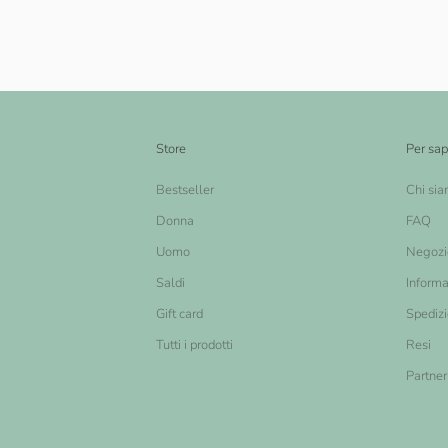
Store
Per sap
Bestseller
Chi si
Donna
FAQ
Uomo
Negozi
Saldi
Informa
Gift card
Spediz
Tutti i prodotti
Resi
Partner