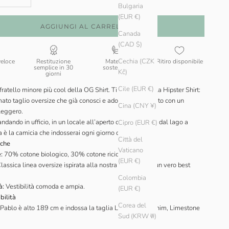
Bulgaria
(EUR €)
AGGIUNGI AL CARRELLO
Canada
(CAD $)
Cechia (CZK
veloce
Restituzione
Materiali
Ritiro disponibile
semplice in 30
sostenibili
Kč)
giorni
Cile (EUR €)
l fratello minore più cool della OG Shirt. Ti presentiamo la Hipster Shirt:
ato taglio oversize che già conosci e adori, ora realizzato con un
Cina (CNY ¥)
leggero.
andando in ufficio, in un locale all’aperto o direttamente dal lago a
Cipro (EUR €)
 è la camicia che indosserai ogni giorno quest’estate.
Città del
iche
Vaticano
:
70% cotone biologico, 30% cotone riciclato.
(EUR €)
lassica linea oversize ispirata alla nostra camicia OG, un vero best
Colombia
à:
Vestibilità comoda e ampia.
(EUR €)
bilità
Corea del
Pablo è alto 189 cm e indossa la taglia L nei colori Denim, Limestone
Sud (KRW ₩)