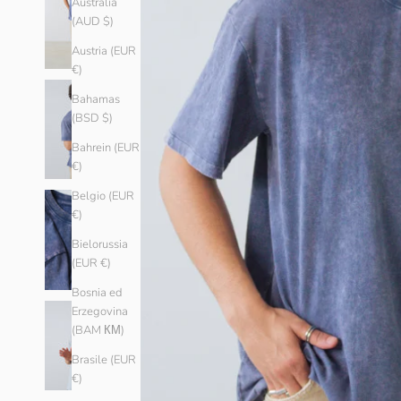
Australia
(AUD $)
Austria (EUR
€)
Bahamas
(BSD $)
Bahrein (EUR
€)
Belgio (EUR
€)
Bielorussia
(EUR €)
Bosnia ed
Erzegovina
(BAM КМ)
Brasile (EUR
€)