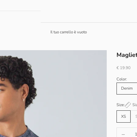
Il tuo carrello è vuoto
Magliet
Prezzo scon
€ 19.90
Color:
Denim
Size:
Si
XS
Diminuisci 