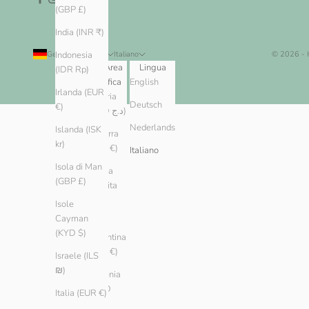
(GBP £)
India (INR ₹)
Germania (EUR €)
Italiano
© 2026 -
Indonesia
Paese/Area
Lingua
(IDR Rp)
geografica
English
Irlanda (EUR
Algeria
Deutsch
€)
(DZD د.ج)
Nederlands
Islanda (ISK
Andorra
kr)
(EUR €)
Italiano
Isola di Man
Arabia
(GBP £)
Saudita
(SAR
Isole
ر.س)
Cayman
(KYD $)
Argentina
(EUR €)
Israele (ILS
₪)
Armenia
(AMD
Italia (EUR €)
դր.)