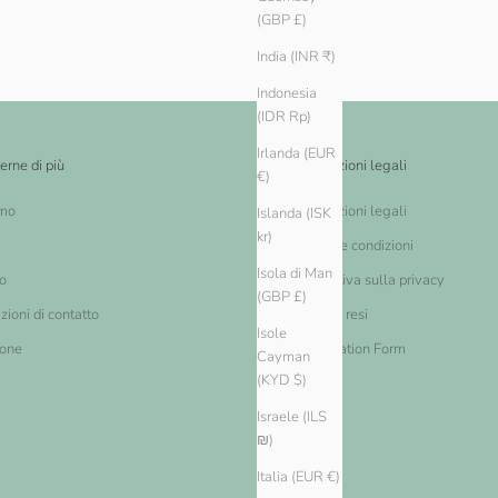
(GBP £)
India (INR ₹)
Indonesia
(IDR Rp)
Irlanda (EUR
erne di più
Informazioni legali
€)
amo
Informazioni legali
Islanda (ISK
kr)
Termini e condizioni
Isola di Man
o
Informativa sulla privacy
(GBP £)
zioni di contatto
Cambi e resi
Isole
ione
Cancellation Form
Cayman
(KYD $)
Israele (ILS
₪)
Italia (EUR €)