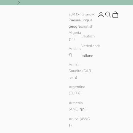
Successivo
Login
Cerca
Carrello
EUR €
Italiano
Paese/Area
Lingua
geografica
English
Algeria (DZD
Deutsch
د.ج)
Nederlands
Andorra (EUR
€)
Italiano
Arabia
Saudita (SAR
ر.س)
Argentina
(EUR €)
Armenia
(AMD դր.)
Aruba (AWG
ƒ)