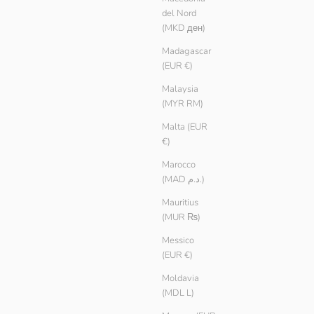
del Nord
(MKD ден)
Madagascar
(EUR €)
Malaysia
(MYR RM)
Malta (EUR
€)
Marocco
(MAD د.م.)
Mauritius
(MUR ₨)
Messico
(EUR €)
Moldavia
(MDL L)