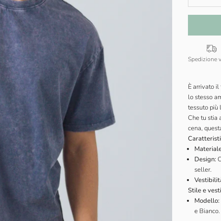
Spedizione 
È arrivato i
lo stesso am
tessuto più 
Che tu stia 
cena, questa
Caratterist
Materiale
Design:
C
seller.
Vestibilit
Stile e vesti
Modello:
e Bianco.