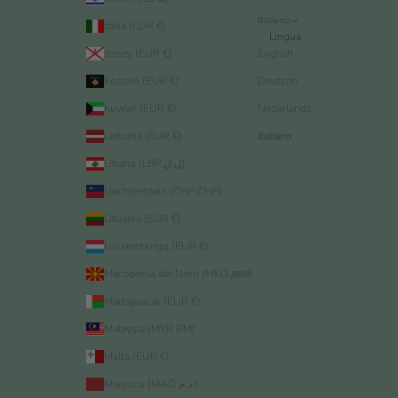
Italiano
Italia (EUR €)
Lingua
Jersey (EUR €)
English
Kosovo (EUR €)
Deutsch
Kuwait (EUR €)
Nederlands
Lettonia (EUR €)
Italiano
Libano (LBP ل.ل)
Liechtenstein (CHF CHF)
Lituania (EUR €)
Lussemburgo (EUR €)
Macedonia del Nord (MKD ден)
Madagascar (EUR €)
Malaysia (MYR RM)
Malta (EUR €)
Marocco (MAD د.م.)