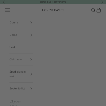
Vai al contenuto
sostenibile + conveniente
Precedente
Suc
Menù
Cerca
Carrello
HONEST BASICS
Donna
Uomo
Saldi
Chi siamo
Spedizione e
resi
Sostenibilità
LOGIN