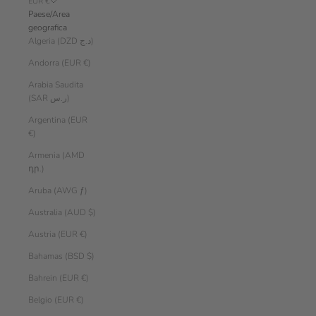
EUR €
Paese/Area
geografica
Algeria (DZD د.ج)
Andorra (EUR €)
Arabia Saudita
(SAR ر.س)
Argentina (EUR
€)
Armenia (AMD
դր.)
Aruba (AWG ƒ)
Australia (AUD $)
Austria (EUR €)
Bahamas (BSD $)
Bahrein (EUR €)
Belgio (EUR €)