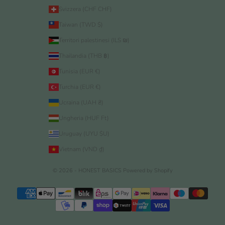
Svizzera (CHF CHF)
Taiwan (TWD $)
Territori palestinesi (ILS ₪)
Thailandia (THB ฿)
Tunisia (EUR €)
Turchia (EUR €)
Ucraina (UAH ₴)
Ungheria (HUF Ft)
Uruguay (UYU $U)
Vietnam (VND ₫)
© 2026 - HONEST BASICS
Powered by Shopify