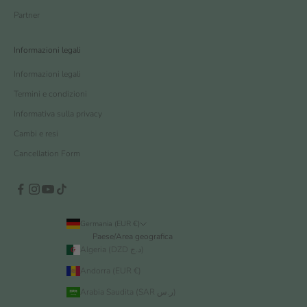
Partner
Informazioni legali
Informazioni legali
Termini e condizioni
Informativa sulla privacy
Cambi e resi
Cancellation Form
Germania (EUR €)
Paese/Area geografica
Algeria (DZD د.ج)
Andorra (EUR €)
Arabia Saudita (SAR ر.س)