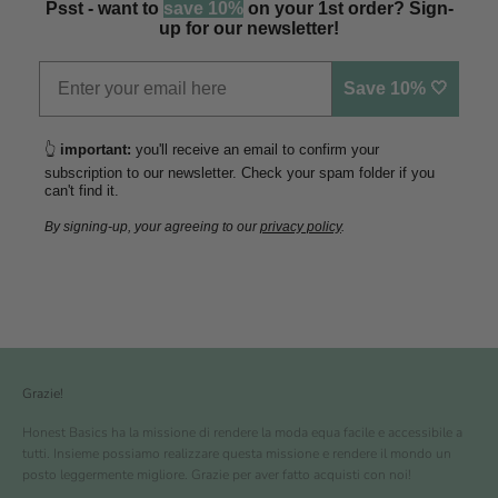
Psst - want to
save 10%
on your 1st order? Sign-
up for our newsletter!
Save 10% 🤍
👆
important:
you'll receive an email to confirm your
subscription to our newsletter. Check your spam folder if you
can't find it.
By signing-up, your agreeing to our
privacy policy
.
Grazie!
Honest Basics ha la missione di rendere la moda equa facile e accessibile a
tutti. Insieme possiamo realizzare questa missione e rendere il mondo un
posto leggermente migliore. Grazie per aver fatto acquisti con noi!