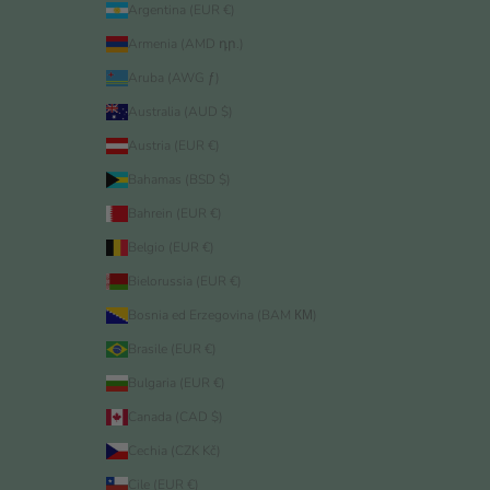
Argentina (EUR €)
Armenia (AMD դր.)
Aruba (AWG ƒ)
Australia (AUD $)
Austria (EUR €)
Bahamas (BSD $)
Bahrein (EUR €)
Belgio (EUR €)
Bielorussia (EUR €)
Bosnia ed Erzegovina (BAM КМ)
Brasile (EUR €)
Bulgaria (EUR €)
Canada (CAD $)
Cechia (CZK Kč)
Cile (EUR €)