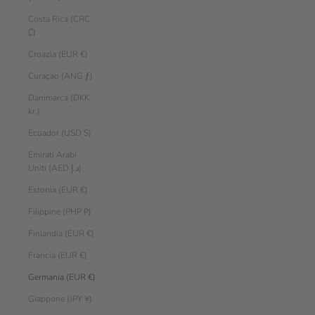
Costa Rica (CRC
₡)
Croazia (EUR €)
Curaçao (ANG ƒ)
Danimarca (DKK
kr.)
Ecuador (USD $)
Emirati Arabi
Uniti (AED د.إ)
Estonia (EUR €)
Filippine (PHP ₱)
Finlandia (EUR €)
Francia (EUR €)
Germania (EUR €)
Giappone (JPY ¥)