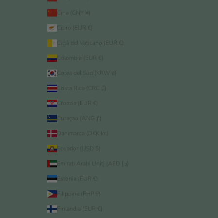
Cina (CNY ¥)
Cipro (EUR €)
Città del Vaticano (EUR €)
Colombia (EUR €)
Corea del Sud (KRW ₩)
Costa Rica (CRC ₡)
Croazia (EUR €)
Curaçao (ANG ƒ)
Danimarca (DKK kr.)
Ecuador (USD $)
Emirati Arabi Uniti (AED د.إ)
Estonia (EUR €)
Filippine (PHP ₱)
Finlandia (EUR €)