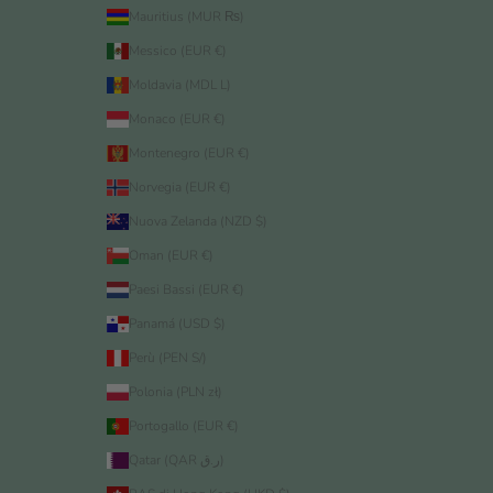
Mauritius (MUR ₨)
Messico (EUR €)
Moldavia (MDL L)
Monaco (EUR €)
Montenegro (EUR €)
Norvegia (EUR €)
Nuova Zelanda (NZD $)
Oman (EUR €)
Paesi Bassi (EUR €)
Panamá (USD $)
Perù (PEN S/)
Polonia (PLN zł)
Portogallo (EUR €)
Qatar (QAR ر.ق)