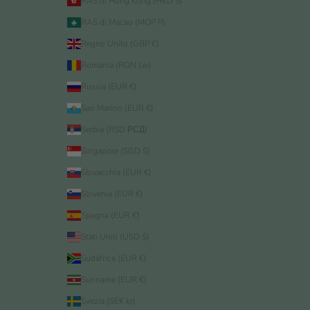
RAS di Hong Kong (HKD $)
RAS di Macao (MOP P)
Regno Unito (GBP £)
Romania (RON Lei)
Russia (EUR €)
San Marino (EUR €)
Serbia (RSD РСД)
Singapore (SGD $)
Slovacchia (EUR €)
Slovenia (EUR €)
Spagna (EUR €)
Stati Uniti (USD $)
Sudafrica (EUR €)
Suriname (EUR €)
Svezia (SEK kr)