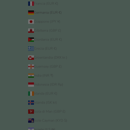
Francia (EUR €)
Germania (EUR €)
Giappone (JPY ¥)
Gibilterra (GBP £)
Giordania (EUR €)
Grecia (EUR €)
Groenlandia (DKK kr.)
Guernsey (GBP £)
India (INR ₹)
Indonesia (IDR Rp)
Irlanda (EUR €)
Islanda (ISK kr)
Isola di Man (GBP £)
Isole Cayman (KYD $)
Israele (ILS ₪)