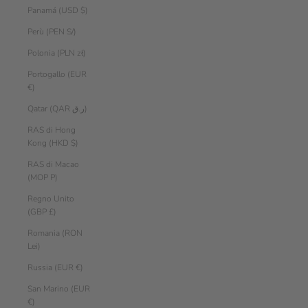
Panamá (USD $)
Perù (PEN S/)
Polonia (PLN zł)
Portogallo (EUR
€)
Qatar (QAR ر.ق)
RAS di Hong
Kong (HKD $)
RAS di Macao
(MOP P)
Regno Unito
(GBP £)
Romania (RON
Lei)
Russia (EUR €)
San Marino (EUR
€)