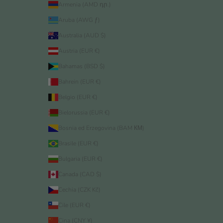
Armenia (AMD դր.)
Aruba (AWG ƒ)
Australia (AUD $)
Austria (EUR €)
Bahamas (BSD $)
Bahrein (EUR €)
Belgio (EUR €)
Bielorussia (EUR €)
Bosnia ed Erzegovina (BAM КМ)
Brasile (EUR €)
Bulgaria (EUR €)
Canada (CAD $)
Cechia (CZK Kč)
Cile (EUR €)
Cina (CNY ¥)