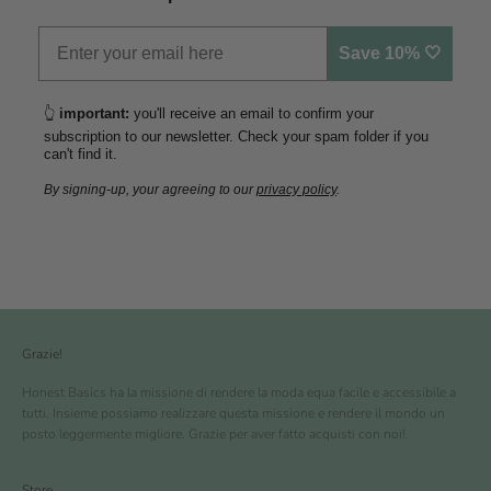
Save 10% 🤍
👆
important:
you'll receive an email to confirm your
subscription to our newsletter. Check your spam folder if you
can't find it.
By signing-up, your agreeing to our
privacy policy
.
Grazie!
Honest Basics ha la missione di rendere la moda equa facile e accessibile a
tutti. Insieme possiamo realizzare questa missione e rendere il mondo un
posto leggermente migliore. Grazie per aver fatto acquisti con noi!
Store