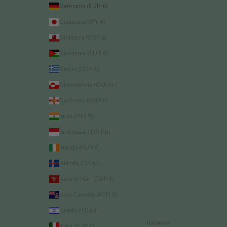
Germania (EUR €)
Giappone (JPY ¥)
Gibilterra (GBP £)
Giordania (EUR €)
Grecia (EUR €)
Groenlandia (DKK kr.)
Guernsey (GBP £)
India (INR ₹)
Indonesia (IDR Rp)
Irlanda (EUR €)
Islanda (ISK kr)
Isola di Man (GBP £)
Isole Cayman (KYD $)
Israele (ILS ₪)
Italiano
Italia (EUR €)