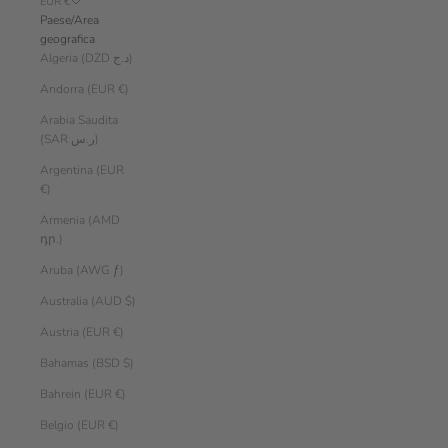
EUR €
Paese/Area
geografica
Algeria (DZD د.ج)
Andorra (EUR €)
Arabia Saudita
(SAR ر.س)
Argentina (EUR
€)
Armenia (AMD
դր.)
Aruba (AWG ƒ)
Australia (AUD $)
Austria (EUR €)
Bahamas (BSD $)
Bahrein (EUR €)
Belgio (EUR €)