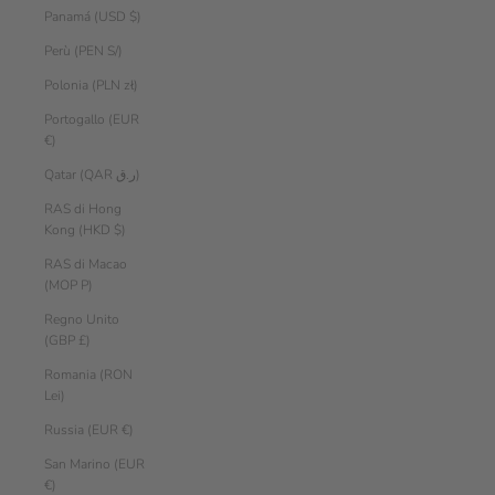
Panamá (USD $)
Perù (PEN S/)
Polonia (PLN zł)
Portogallo (EUR
€)
Qatar (QAR ر.ق)
RAS di Hong
Kong (HKD $)
RAS di Macao
(MOP P)
Regno Unito
(GBP £)
Romania (RON
Lei)
Russia (EUR €)
San Marino (EUR
€)