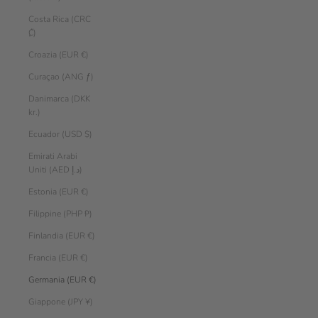
Costa Rica (CRC
₡)
Croazia (EUR €)
Curaçao (ANG ƒ)
Danimarca (DKK
kr.)
Ecuador (USD $)
Emirati Arabi
Uniti (AED د.إ)
Estonia (EUR €)
Filippine (PHP ₱)
Finlandia (EUR €)
Francia (EUR €)
Germania (EUR €)
Giappone (JPY ¥)