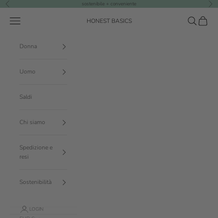
Vai al contenuto
sostenibile + conveniente
Precedente
Suc
Menù
Cerca
Carrello
HONEST BASICS
Donna
Uomo
Saldi
Chi siamo
Spedizione e
resi
Sostenibilità
LOGIN