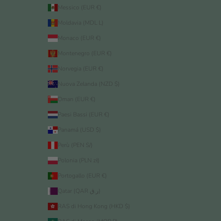
Messico (EUR €)
Moldavia (MDL L)
Monaco (EUR €)
Montenegro (EUR €)
Norvegia (EUR €)
Nuova Zelanda (NZD $)
Oman (EUR €)
Paesi Bassi (EUR €)
Panamá (USD $)
Perù (PEN S/)
Polonia (PLN zł)
Portogallo (EUR €)
Qatar (QAR ر.ق)
RAS di Hong Kong (HKD $)