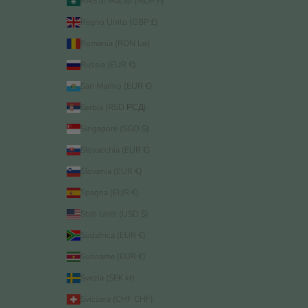
RAS di Macao (MOP P)
Regno Unito (GBP £)
Romania (RON Lei)
Russia (EUR €)
San Marino (EUR €)
Serbia (RSD РСД)
Singapore (SGD $)
Slovacchia (EUR €)
Slovenia (EUR €)
Spagna (EUR €)
Stati Uniti (USD $)
Sudafrica (EUR €)
Suriname (EUR €)
Svezia (SEK kr)
Svizzera (CHF CHF)