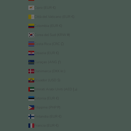
Cipro (EUR €)
Città del Vaticano (EUR €)
Colombia (EUR €)
Corea del Sud (KRW ₩)
Costa Rica (CRC ₡)
Croazia (EUR €)
Curaçao (ANG ƒ)
Danimarca (DKK kr.)
Ecuador (USD $)
Emirati Arabi Uniti (AED د.إ)
Estonia (EUR €)
Filippine (PHP ₱)
Finlandia (EUR €)
Francia (EUR €)