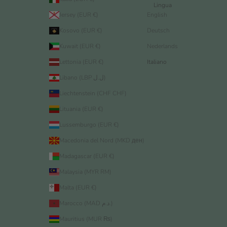
Lingua
Jersey (EUR €)
English
Kosovo (EUR €)
Deutsch
Kuwait (EUR €)
Nederlands
Lettonia (EUR €)
Italiano
Libano (LBP ل.ل)
Liechtenstein (CHF CHF)
Lituania (EUR €)
Lussemburgo (EUR €)
Macedonia del Nord (MKD ден)
Madagascar (EUR €)
Malaysia (MYR RM)
Malta (EUR €)
Marocco (MAD د.م.)
Mauritius (MUR ₨)