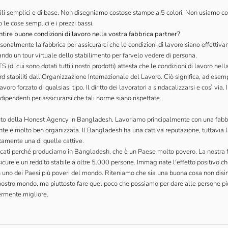
tili semplici e di base. Non disegniamo costose stampe a 5 colori. Non usiamo co
le cose semplici e i prezzi bassi.
tire buone condizioni di lavoro nella vostra fabbrica partner?
sonalmente la fabbrica per assicurarci che le condizioni di lavoro siano effettiv
ndo un tour virtuale dello stabilimento per farvelo vedere di persona.
 (di cui sono dotati tutti i nostri prodotti) attesta che le condizioni di lavoro nel
d stabiliti dall'Organizzazione Internazionale del Lavoro. Ciò significa, ad esemp
avoro forzato di qualsiasi tipo. Il diritto dei lavoratori a sindacalizzarsi e così via.
indipendenti per assicurarsi che tali norme siano rispettate.
uto
della Honest Agency
in Bangladesh. Lavoriamo principalmente con una fabbr
nte e molto ben organizzata. Il Bangladesh ha una cattiva reputazione, tuttavia l
tamente una di quelle cattive.
icati perché produciamo in Bangladesh, che è un Paese molto povero. La nostra f
sicure e un reddito stabile a oltre 5.000 persone. Immaginate l'effetto positivo c
in uno dei Paesi più poveri del mondo. Riteniamo che sia una buona cosa non disin
nostro mondo, ma piuttosto fare quel poco che possiamo per dare alle persone p
ermente migliore.