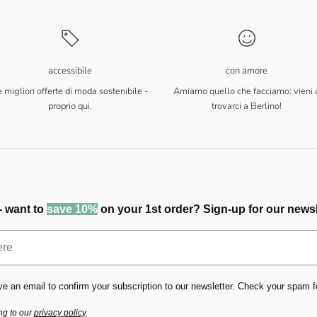
accessibile
con amore
 migliori offerte di moda sostenibile -
Amiamo quello che facciamo: vieni 
proprio qui.
trovarci a Berlino!
- want to
save 10%
on your 1st order? Sign-up for our newsl
ve an email to confirm your subscription to our newsletter. Check your spam fold
ng to our
privacy policy
.