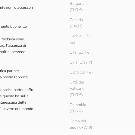
Bulgaria
nfezioni o accessori
(EUR €)
Canada
(CAD $)
amente buone. Lo
Cechia (CZK
la fabbrica sono
Kč)
io, l'assenza di
 Inoltre, prevede
Cile (EUR €)
Cina (CNY ¥)
ica partner,
Cipro (EUR €)
a nostra fabbrica
Città del
Vaticano
abbrica partner offre
(EUR €)
he questo ha sulla
teressarsi delle
Colombia
iù povere del mondo
(EUR €)
Corea del
Sud (KRW ₩)