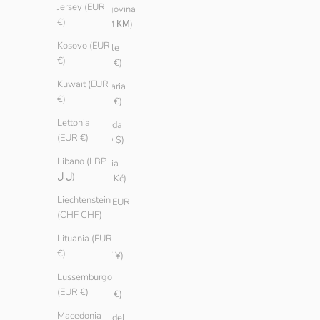
Jersey (EUR
Erzegovina
€)
(BAM КМ)
Kosovo (EUR
Brasile
€)
(EUR €)
Kuwait (EUR
Bulgaria
€)
(EUR €)
Lettonia
Canada
(EUR €)
(CAD $)
Libano (LBP
Cechia
ل.ل)
(CZK Kč)
Liechtenstein
Cile (EUR
(CHF CHF)
€)
Lituania (EUR
Cina
€)
(CNY ¥)
Lussemburgo
Cipro
(EUR €)
(EUR €)
Macedonia
Città del