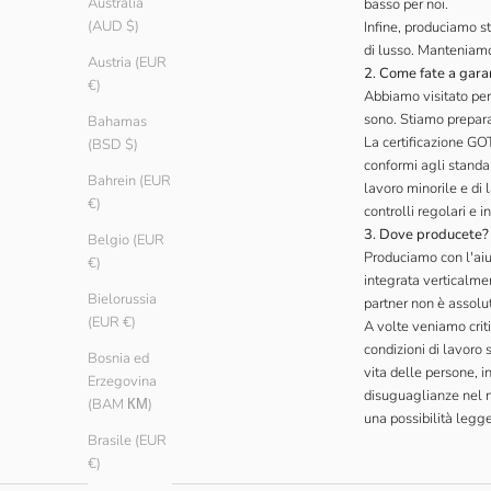
Australia
basso per noi.
(AUD $)
Infine, produciamo s
di lusso. Manteniamo 
Austria (EUR
2. Come fate a garan
€)
Abbiamo visitato per
sono. Stiamo prepara
Bahamas
La certificazione GOTS
(BSD $)
conformi agli standar
Bahrein (EUR
lavoro minorile e di l
€)
controlli regolari e 
3. Dove producete?
Belgio (EUR
Produciamo con l'ai
€)
integrata verticalme
Bielorussia
partner non è assolu
(EUR €)
A volte veniamo crit
condizioni di lavoro 
Bosnia ed
vita delle persone, 
Erzegovina
disuguaglianze nel 
(BAM КМ)
una possibilità legg
Brasile (EUR
€)