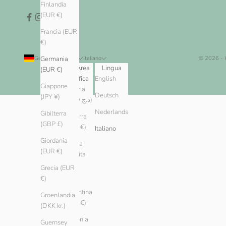
Finlandia
(EUR €)
Francia (EUR
€)
Germania (EUR €)
Italiano
© 2026 -
Germania
Paese/Area
Lingua
(EUR €)
geografica
English
Giappone
Algeria
Deutsch
(JPY ¥)
(DZD د.ج)
Nederlands
Gibilterra
Andorra
(GBP £)
(EUR €)
Italiano
Giordania
Arabia
(EUR €)
Saudita
(SAR
Grecia (EUR
ر.س)
€)
Argentina
Groenlandia
(EUR €)
(DKK kr.)
Armenia
Guernsey