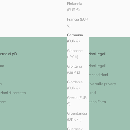
Finlandia
(EUR €)
Francia (EUR
€)
Germania
(EUR €)
Giappone
erne di più
Informazioni legali
(JPY ¥)
amo
Informazioni legali
Gibilterra
(GBP £)
Termini e condizioni
Giordania
o
Informativa sulla privacy
(EUR €)
zioni di contatto
Cambi e resi
Grecia (EUR
ione
Cancellation Form
€)
Groenlandia
(DKK kr.)
Guernsey