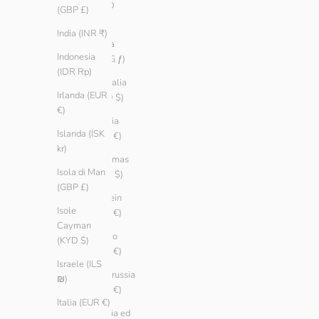
(AMD
(GBP £)
դր.)
India (INR ₹)
Aruba
Indonesia
(AWG ƒ)
(IDR Rp)
Australia
Irlanda (EUR
(AUD $)
€)
Austria
Islanda (ISK
(EUR €)
kr)
Bahamas
Isola di Man
(BSD $)
(GBP £)
Bahrein
Isole
(EUR €)
Cayman
Belgio
(KYD $)
(EUR €)
Israele (ILS
Bielorussia
₪)
(EUR €)
Italia (EUR €)
Bosnia ed