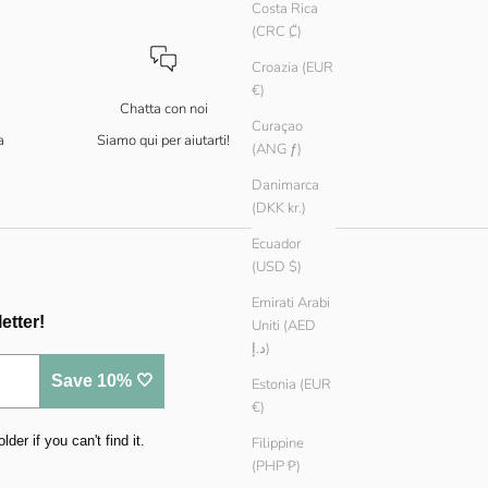
Costa Rica
(CRC ₡)
Croazia (EUR
€)
Chatta con noi
Curaçao
a
Siamo qui per aiutarti!
(ANG ƒ)
Danimarca
(DKK kr.)
Ecuador
(USD $)
Emirati Arabi
etter!
Uniti (AED
د.إ)
Save 10% 🤍
Estonia (EUR
€)
er if you can't find it.
Filippine
(PHP ₱)