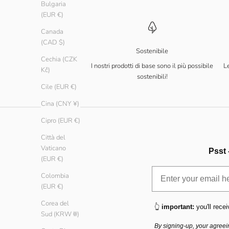
Bulgaria
(EUR €)
Canada
(CAD $)
Sostenibile
Cechia (CZK
I nostri prodotti di base sono il più possibile
Le
Kč)
sostenibili!
Cile (EUR €)
Cina (CNY ¥)
Cipro (EUR €)
Città del
Vaticano
Psst 
(EUR €)
Colombia
(EUR €)
Corea del
👆
important:
you'll recei
Sud (KRW ₩)
By signing-up, your agreei