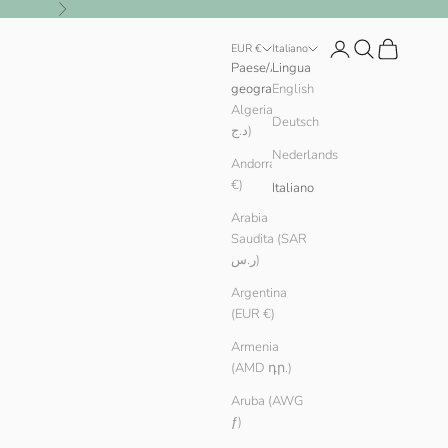
Successivo
Login
Cerca
Carrello
EUR €
Italiano
Paese/Area
Lingua
geografica
English
Algeria (DZD
Deutsch
د.ج)
Nederlands
Andorra (EUR
€)
Italiano
Arabia
Saudita (SAR
ر.س)
Argentina
(EUR €)
Armenia
(AMD դր.)
Aruba (AWG
ƒ)