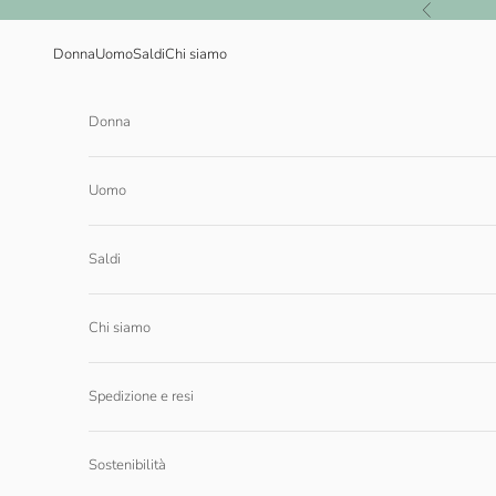
Vai al contenuto
Precedente
Donna
Uomo
Saldi
Chi siamo
Donna
Uomo
Saldi
Chi siamo
Spedizione e resi
Sostenibilità