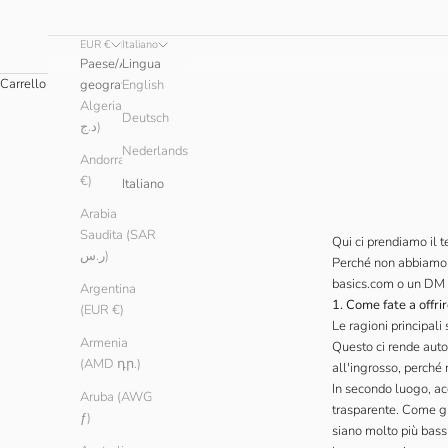
EUR €
Italiano
Paese/Area
Lingua
Carrello
geografica
English
Algeria (DZD
Deutsch
د.ج)
Nederlands
Andorra (EUR
€)
Italiano
Arabia
Saudita (SAR
Qui ci prendiamo il 
ر.س)
Perché non abbiamo n
basics.com o un DM 
Argentina
1. Come fate a offri
(EUR €)
Le ragioni principal
Armenia
Questo ci rende auto
(AMD դր.)
all'ingrosso, perché 
In secondo luogo, ac
Aruba (AWG
trasparente. Come già
ƒ)
siano molto più bassi