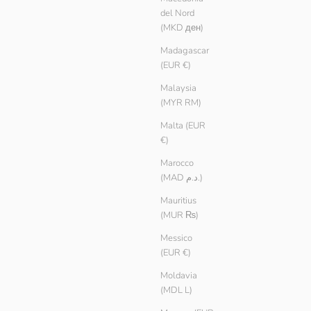
del Nord
(MKD ден)
Madagascar
(EUR €)
Malaysia
(MYR RM)
Malta (EUR
€)
Marocco
(MAD د.م.)
Mauritius
(MUR ₨)
Messico
(EUR €)
Moldavia
(MDL L)