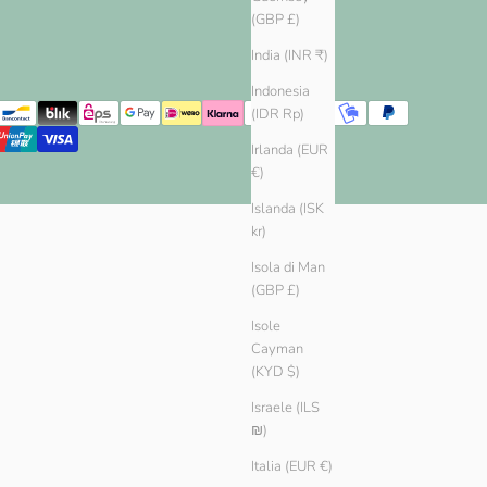
(GBP £)
India (INR ₹)
Indonesia
(IDR Rp)
Irlanda (EUR
€)
Islanda (ISK
kr)
Isola di Man
(GBP £)
Isole
Cayman
(KYD $)
Israele (ILS
₪)
Italia (EUR €)