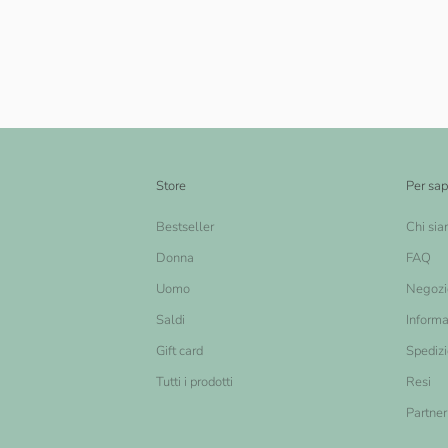
Store
Per sap
Bestseller
Chi si
Donna
FAQ
Uomo
Negozi
Saldi
Informa
Gift card
Spediz
Tutti i prodotti
Resi
Partner