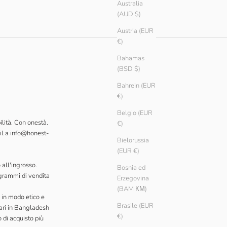
Australia
(AUD $)
Austria (EUR
€)
Bahamas
(BSD $)
Bahrein (EUR
€)
Belgio (EUR
ilità. Con onestà.
€)
il a info@honest-
Bielorussia
(EUR €)
 all'ingrosso.
Bosnia ed
ogrammi di vendita
Erzegovina
(BAM КМ)
 in modo etico e
Brasile (EUR
alari in Bangladesh
€)
 di acquisto più