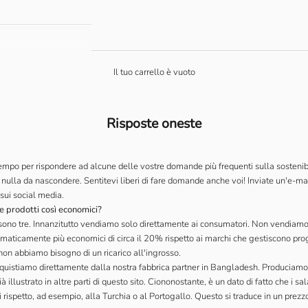
Il tuo carrello è vuoto
Risposte oneste
tempo per rispondere ad alcune delle vostre domande più frequenti sulla sostenib
ulla da nascondere. Sentitevi liberi di fare domande anche voi! Inviate un'e-ma
sui social media.
re prodotti così economici?
i sono tre. Innanzitutto vendiamo solo direttamente ai consumatori. Non vendiamo
maticamente più economici di circa il 20% rispetto ai marchi che gestiscono pr
non abbiamo bisogno di un ricarico all'ingrosso.
quistiamo direttamente dalla nostra fabbrica partner in Bangladesh. Produciamo
 illustrato in altre parti di questo sito. Ciononostante, è un dato di fatto che i s
 rispetto, ad esempio, alla Turchia o al Portogallo. Questo si traduce in un prezzo