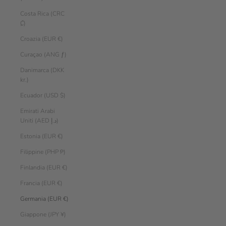
Costa Rica (CRC
₡)
Croazia (EUR €)
Curaçao (ANG ƒ)
Danimarca (DKK
kr.)
Ecuador (USD $)
Emirati Arabi
Uniti (AED د.إ)
Estonia (EUR €)
Filippine (PHP ₱)
Finlandia (EUR €)
Francia (EUR €)
Germania (EUR €)
Giappone (JPY ¥)