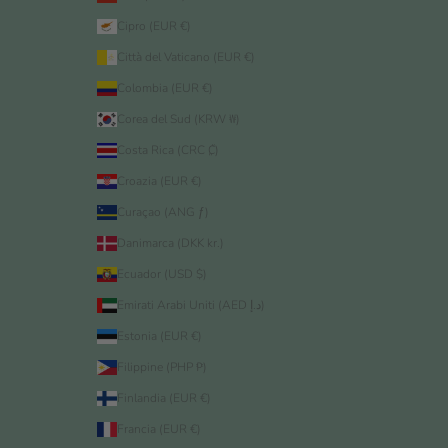
Cipro (EUR €)
Città del Vaticano (EUR €)
Colombia (EUR €)
Corea del Sud (KRW ₩)
Costa Rica (CRC ₡)
Croazia (EUR €)
Curaçao (ANG ƒ)
Danimarca (DKK kr.)
Ecuador (USD $)
Emirati Arabi Uniti (AED د.إ)
Estonia (EUR €)
Filippine (PHP ₱)
Finlandia (EUR €)
Francia (EUR €)