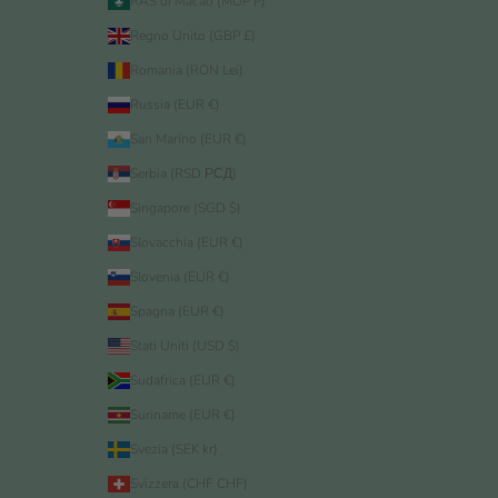
RAS di Macao (MOP P)
Regno Unito (GBP £)
Romania (RON Lei)
Russia (EUR €)
San Marino (EUR €)
Serbia (RSD РСД)
Singapore (SGD $)
Slovacchia (EUR €)
Slovenia (EUR €)
Spagna (EUR €)
Stati Uniti (USD $)
Sudafrica (EUR €)
Suriname (EUR €)
Svezia (SEK kr)
Svizzera (CHF CHF)