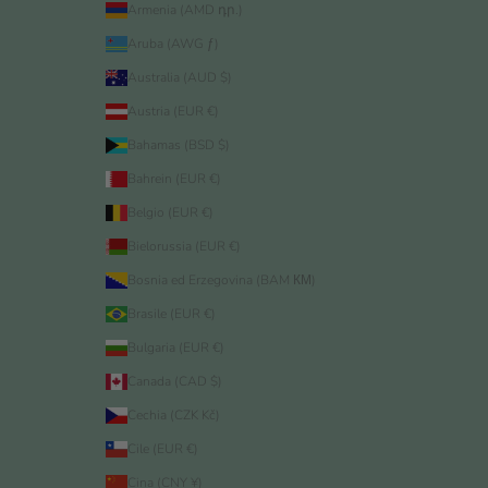
Armenia (AMD դր.)
Aruba (AWG ƒ)
Australia (AUD $)
Austria (EUR €)
Bahamas (BSD $)
Bahrein (EUR €)
Belgio (EUR €)
Bielorussia (EUR €)
Bosnia ed Erzegovina (BAM КМ)
Brasile (EUR €)
Bulgaria (EUR €)
Canada (CAD $)
Cechia (CZK Kč)
Cile (EUR €)
Cina (CNY ¥)