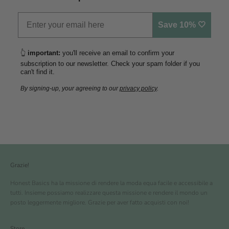
Save 10% 🤍
👆
important:
you'll receive an email to confirm your
subscription to our newsletter. Check your spam folder if you
can't find it.
By signing-up, your agreeing to our
privacy policy
.
Grazie!
Honest Basics ha la missione di rendere la moda equa facile e accessibile a
tutti. Insieme possiamo realizzare questa missione e rendere il mondo un
posto leggermente migliore. Grazie per aver fatto acquisti con noi!
Store