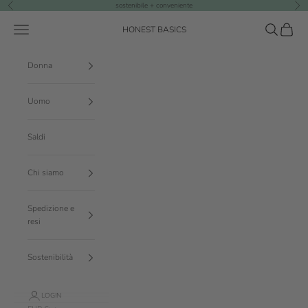
Vai al contenuto
sostenibile + conveniente
Precedente
Suc
Menù
Cerca
Carrello
HONEST BASICS
Donna
Uomo
Saldi
Chi siamo
Spedizione e
resi
Sostenibilità
LOGIN