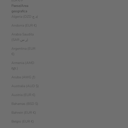
EUR €
Paese/Area
geografica
Algeria (DZD د.ج)
Andorra (EUR €)
Arabia Saudita
(SAR ر.س)
Argentina (EUR
€)
Armenia (AMD
դր.)
Aruba (AWG ƒ)
Australia (AUD $)
Austria (EUR €)
Bahamas (BSD $)
Bahrein (EUR €)
Belgio (EUR €)