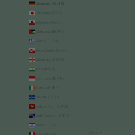
Germania (EUR €)
Giappone (JPY ¥)
Gibilterra (GBP £)
Giordania (EUR €)
Grecia (EUR €)
Groenlandia (DKK kr.)
Guernsey (GBP £)
India (INR ₹)
Indonesia (IDR Rp)
Irlanda (EUR €)
Islanda (ISK kr)
Isola di Man (GBP £)
Isole Cayman (KYD $)
Israele (ILS ₪)
Italiano
Italia (EUR €)