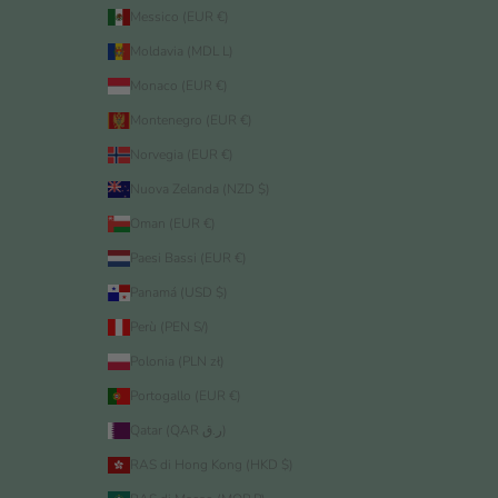
Messico (EUR €)
Moldavia (MDL L)
Monaco (EUR €)
Montenegro (EUR €)
Norvegia (EUR €)
Nuova Zelanda (NZD $)
Oman (EUR €)
Paesi Bassi (EUR €)
Panamá (USD $)
Perù (PEN S/)
Polonia (PLN zł)
Portogallo (EUR €)
Qatar (QAR ر.ق)
RAS di Hong Kong (HKD $)