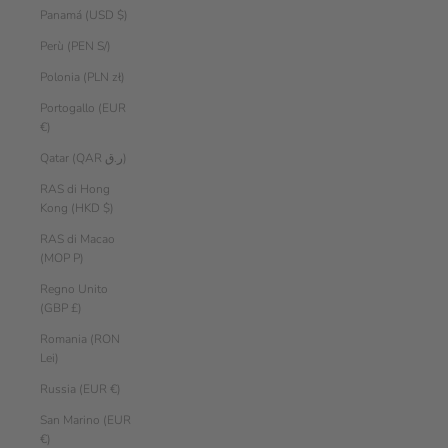
Panamá (USD $)
Perù (PEN S/)
Polonia (PLN zł)
Portogallo (EUR
€)
Qatar (QAR ر.ق)
RAS di Hong
Kong (HKD $)
RAS di Macao
(MOP P)
Regno Unito
(GBP £)
Romania (RON
Lei)
Russia (EUR €)
San Marino (EUR
€)