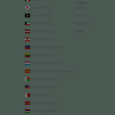
Lingua
Jersey (EUR €)
English
Kosovo (EUR €)
Deutsch
Kuwait (EUR €)
Nederlands
Lettonia (EUR €)
Italiano
Libano (LBP ل.ل)
Liechtenstein (CHF CHF)
Lituania (EUR €)
Lussemburgo (EUR €)
Macedonia del Nord (MKD ден)
Madagascar (EUR €)
Malaysia (MYR RM)
Malta (EUR €)
Marocco (MAD د.م.)
Mauritius (MUR ₨)