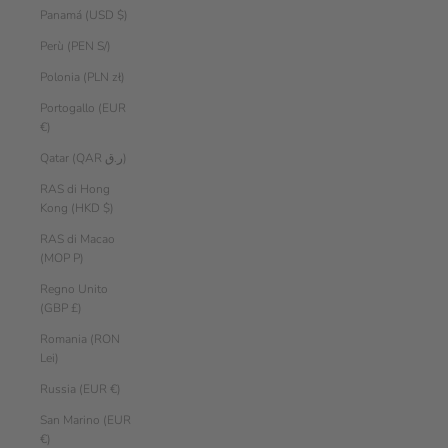
Panamá (USD $)
Perù (PEN S/)
Polonia (PLN zł)
Portogallo (EUR
€)
Qatar (QAR ر.ق)
RAS di Hong
Kong (HKD $)
RAS di Macao
(MOP P)
Regno Unito
(GBP £)
Romania (RON
Lei)
Russia (EUR €)
San Marino (EUR
€)