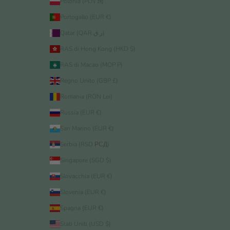
Polonia (PLN zł)
Portogallo (EUR €)
Qatar (QAR ر.ق)
RAS di Hong Kong (HKD $)
RAS di Macao (MOP P)
Regno Unito (GBP £)
Romania (RON Lei)
Russia (EUR €)
San Marino (EUR €)
Serbia (RSD РСД)
Singapore (SGD $)
Slovacchia (EUR €)
Slovenia (EUR €)
Spagna (EUR €)
Stati Uniti (USD $)