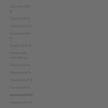
Costa Rica (CRC
₡)
Croazia (EUR €)
Curaçao (ANG ƒ)
Danimarca (DKK
kr.)
Ecuador (USD $)
Emirati Arabi
Uniti (AED د.إ)
Estonia (EUR €)
Filippine (PHP ₱)
Finlandia (EUR €)
Francia (EUR €)
Germania (EUR €)
Giappone (JPY ¥)