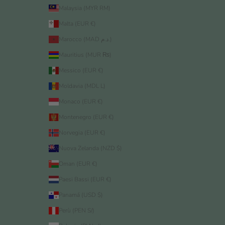
Malaysia (MYR RM)
Malta (EUR €)
Marocco (MAD د.م.)
Mauritius (MUR ₨)
Messico (EUR €)
Moldavia (MDL L)
Monaco (EUR €)
Montenegro (EUR €)
Norvegia (EUR €)
Nuova Zelanda (NZD $)
Oman (EUR €)
Paesi Bassi (EUR €)
Panamá (USD $)
Perù (PEN S/)