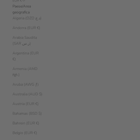
EUR €
Paese/Area
geografica
Algeria (DZD د.ج)
Andorra (EUR €)
Arabia Saudita
(SAR ر.س)
Argentina (EUR
€)
Armenia (AMD
դր.)
Aruba (AWG ƒ)
Australia (AUD $)
Austria (EUR €)
Bahamas (BSD $)
Bahrein (EUR €)
Belgio (EUR €)