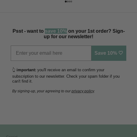
Vai all'articolo 1
Vai all'articolo 2
Vai all'articolo 3
Vai all'articolo 4
Psst - want to
save 10%
on your 1st order? Sign-
up for our newsletter!
Save 10% 🤍
👆
important:
you'll receive an email to confirm your
subscription to our newsletter. Check your spam folder if you
can't find it.
By signing-up, your agreeing to our
privacy policy
.
Grazie!