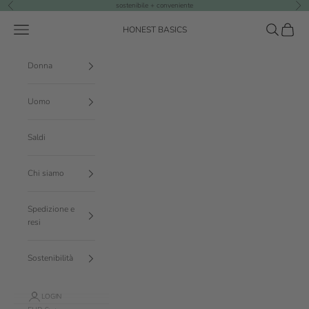
Vai al contenuto
sostenibile + conveniente
Precedente
Suc
Menù
Cerca
Carrello
HONEST BASICS
Donna
Uomo
Saldi
Chi siamo
Spedizione e
resi
Sostenibilità
LOGIN