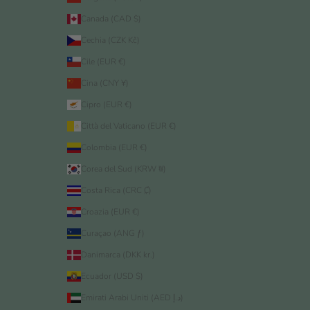
Canada (CAD $)
Cechia (CZK Kč)
Cile (EUR €)
Cina (CNY ¥)
Cipro (EUR €)
Città del Vaticano (EUR €)
Colombia (EUR €)
Corea del Sud (KRW ₩)
Costa Rica (CRC ₡)
Croazia (EUR €)
Curaçao (ANG ƒ)
Danimarca (DKK kr.)
Ecuador (USD $)
Emirati Arabi Uniti (AED د.إ)