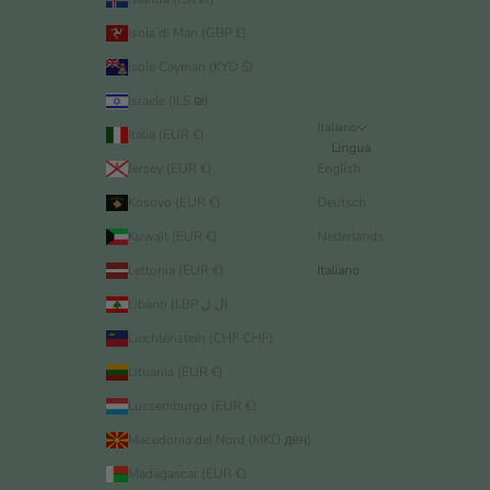
Isola di Man (GBP £)
Isole Cayman (KYD $)
Israele (ILS ₪)
Italiano
Italia (EUR €)
Lingua
Jersey (EUR €)
English
Kosovo (EUR €)
Deutsch
Kuwait (EUR €)
Nederlands
Lettonia (EUR €)
Italiano
Libano (LBP ل.ل)
Liechtenstein (CHF CHF)
Lituania (EUR €)
Lussemburgo (EUR €)
Macedonia del Nord (MKD ден)
Madagascar (EUR €)