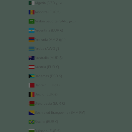
Algeria (DZD د.ج)
Andorra (EUR €)
Arabia Saudita (SAR ر.س)
Argentina (EUR €)
Armenia (AMD դր.)
Aruba (AWG ƒ)
Australia (AUD $)
Austria (EUR €)
Bahamas (BSD $)
Bahrein (EUR €)
Belgio (EUR €)
Bielorussia (EUR €)
Bosnia ed Erzegovina (BAM КМ)
Brasile (EUR €)
Bulgaria (EUR €)