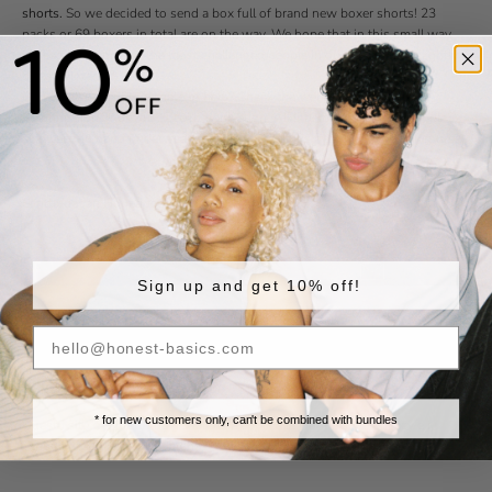
shorts.
So we decided to send a box full of brand new boxer shorts! 23
packs or 69 boxers in total are on the way. We hope that in this small way,
we can help some of the most challenged people in our city, have a slightly
better winter. 🩶
Do you also want to donate or help? Check the website of
Berliner
Stadtmission
or of your local organisation. All little bits help, for example
also second hand underwear is appreciated, if it's freshly washed of course.
Scritto da Jan Hogenboom
Sign up and get 10% off!
Commenta
* for new customers only, can't be combined with bundles
Questo sito è protetto da hCaptcha e applica le
Norme sulla privacy
e i
Termini di servizio
di hCaptcha.