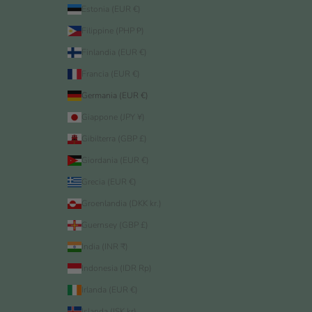
Estonia (EUR €)
Filippine (PHP ₱)
Finlandia (EUR €)
Francia (EUR €)
Germania (EUR €)
Giappone (JPY ¥)
Gibilterra (GBP £)
Giordania (EUR €)
Grecia (EUR €)
Groenlandia (DKK kr.)
Guernsey (GBP £)
India (INR ₹)
Indonesia (IDR Rp)
Irlanda (EUR €)
Islanda (ISK kr)